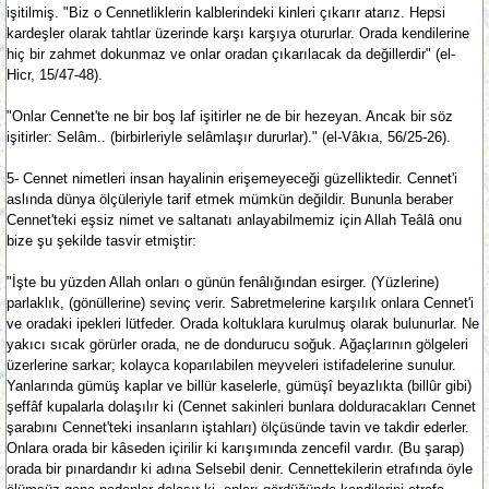
işitilmiş. "Biz o Cennetliklerin kalblerindeki kinleri çıkarır atarız. Hepsi
kardeşler olarak tahtlar üzerinde karşı karşıya otururlar. Orada kendilerine
hiç bir zahmet dokunmaz ve onlar oradan çıkarılacak da değillerdir" (el-
Hicr, 15/47-48).
"Onlar Cennet'te ne bir boş laf işitirler ne de bir hezeyan. Ancak bir söz
işitirler: Selâm.. (birbirleriyle selâmlaşır dururlar)." (el-Vâkıa, 56/25-26).
5- Cennet nimetleri insan hayalinin erişemeyeceği güzelliktedir. Cennet'i
aslında dünya ölçüleriyle tarif etmek mümkün değildir. Bununla beraber
Cennet'teki eşsiz nimet ve saltanatı anlayabilmemiz için Allah Teâlâ onu
bize şu şekilde tasvir etmiştir:
"İşte bu yüzden Allah onları o günün fenâlığından esirger. (Yüzlerine)
parlaklık, (gönüllerine) sevinç verir. Sabretmelerine karşılık onlara Cennet'i
ve oradaki ipekleri lütfeder. Orada koltuklara kurulmuş olarak bulunurlar. Ne
yakıcı sıcak görürler orada, ne de dondurucu soğuk. Ağaçlarının gölgeleri
üzerlerine sarkar; kolayca koparılabilen meyveleri istifadelerine sunulur.
Yanlarında gümüş kaplar ve billür kaselerle, gümüşî beyazlıkta (billûr gibi)
şeffâf kupalarla dolaşılır ki (Cennet sakinleri bunlara dolduracakları Cennet
şarabını Cennet'teki insanların iştahları) ölçüsünde tavin ve takdir ederler.
Onlara orada bir kâseden içirilir ki karışımında zencefil vardır. (Bu şarap)
orada bir pınardandır ki adına Selsebil denir. Cennettekilerin etrafında öyle