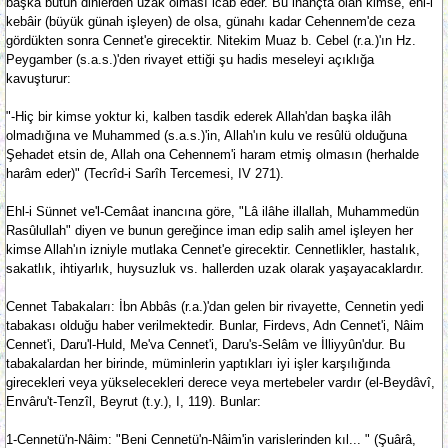
başka bütün dinlerden uzak olması icab eder. Bu inançta olan kimse, ehl-i
kebâir (büyük günah işleyen) de olsa, günahı kadar Cehennem'de ceza
gördükten sonra Cennet'e girecektir. Nitekim Muaz b. Cebel (r.a.)'ın Hz.
Peygamber (s.a.s.)'den rivayet ettiği şu hadis meseleyi açıklığa
kavuşturur:
"-Hiç bir kimse yoktur ki, kalben tasdik ederek Allah'dan başka ilâh
olmadığına ve Muhammed (s.a.s.)'in, Allah'ın kulu ve resûlü olduğuna
Şehadet etsin de, Allah ona Cehennem'i haram etmiş olmasın (herhalde
harâm eder)" (Tecrîd-i Sarîh Tercemesi, IV 271).
Ehl-i Sünnet ve'l-Cemâat inancına göre, "Lâ ilâhe illallah, Muhammedün
Rasûlullah" diyen ve bunun gereğince iman edip salih amel işleyen her
kimse Allah'ın izniyle mutlaka Cennet'e girecektir. Cennetlikler, hastalık,
sakatlık, ihtiyarlık, huysuzluk vs. hallerden uzak olarak yaşayacaklardır.
Cennet Tabakaları: İbn Abbâs (r.a.)'dan gelen bir rivayette, Cennetin yedi
tabakası olduğu haber verilmektedir. Bunlar, Firdevs, Adn Cennet'i, Nâim
Cennet'i, Daru'l-Huld, Me'va Cennet'i, Daru's-Selâm ve İlliyyûn'dur. Bu
tabakalardan her birinde, müminlerin yaptıkları iyi işler karşılığında
girecekleri veya yükselecekleri derece veya mertebeler vardır (el-Beydâvî,
Envâru't-Tenzîl, Beyrut (t.y.), I, 119). Bunlar:
1-Cennetü'n-Nâim: "Beni Cennetü'n-Nâim'in varislerinden kıl... " (Şuârâ,