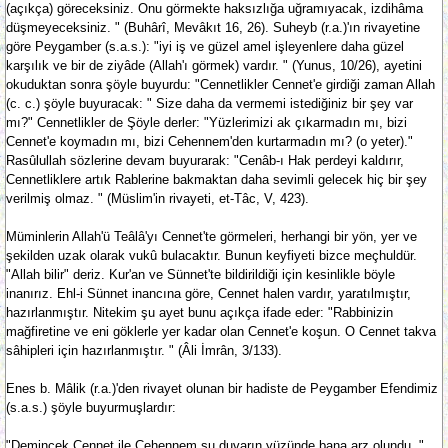
(açıkça) göreceksiniz. Onu görmekte haksızlığa uğramıyacak, izdihâma
düşmeyeceksiniz. " (Buhârî, Mevâkıt 16, 26). Suheyb (r.a.)'ın rivayetine
göre Peygamber (s.a.s.): "iyi iş ve güzel amel işleyenlere daha güzel
karşılık ve bir de ziyâde (Allah'ı görmek) vardır. " (Yunus, 10/26), ayetini
okuduktan sonra şöyle buyurdu: "Cennetlikler Cennet'e girdiği zaman Allah
(c. c.) şöyle buyuracak: " Size daha da vermemi istediğiniz bir şey var
mı?" Cennetlikler de Şöyle derler: "Yüzlerimizi ak çıkarmadın mı, bizi
Cennet'e koymadın mı, bizi Cehennem'den kurtarmadın mı? (o yeter)."
Rasûlullah sözlerine devam buyurarak: "Cenâb-ı Hak perdeyi kaldırır,
Cennetliklere artık Rablerine bakmaktan daha sevimli gelecek hiç bir şey
verilmiş olmaz. " (Müslim'in rivayeti, et-Tâc, V, 423).
Müminlerin Allah'ü Teâlâ'yı Cennet'te görmeleri, herhangi bir yön, yer ve
şekilden uzak olarak vukû bulacaktır. Bunun keyfiyeti bizce meçhuldür.
"Allah bilir" deriz. Kur'an ve Sünnet'te bildirildiği için kesinlikle böyle
inanırız. Ehl-i Sünnet inancına göre, Cennet halen vardır, yaratılmıştır,
hazırlanmıştır. Nitekim şu ayet bunu açıkça ifade eder: "Rabbinizin
mağfiretine ve eni göklerle yer kadar olan Cennet'e koşun. O Cennet takva
sâhipleri için hazırlanmıştır. " (Âli İmrân, 3/133).
Enes b. Mâlik (r.a.)'den rivayet olunan bir hadiste de Peygamber Efendimiz
(s.a.s.) şöyle buyurmuşlardır:
"Demincek Cennet ile Cehennem şu duvarın yüzünde bana arz olundu. "