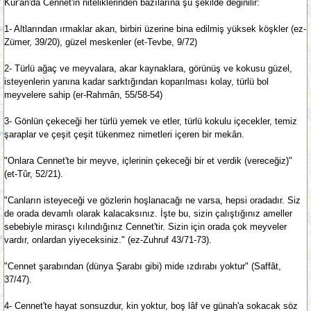
Kur'an'da Cennet'in niteliklerinden bazılarına şu şekilde değinilir:
1- Altlarından ırmaklar akan, birbiri üzerine bina edilmiş yüksek köşkler (ez-
Zümer, 39/20), güzel meskenler (et-Tevbe, 9/72)
2- Türlü ağaç ve meyvalara, akar kaynaklara, görünüş ve kokusu güzel,
isteyenlerin yanına kadar sarktığından koparılması kolay, türlü bol
meyvelere sahip (er-Rahmân, 55/58-54)
3- Gönlün çekeceği her türlü yemek ve etler, türlü kokulu içecekler, temiz
şaraplar ve çeşit çeşit tükenmez nimetleri içeren bir mekân.
"Onlara Cennet'te bir meyve, içlerinin çekeceği bir et verdik (vereceğiz)"
(et-Tûr, 52/21).
"Canların isteyeceği ve gözlerin hoşlanacağı ne varsa, hepsi oradadır. Siz
de orada devamlı olarak kalacaksınız. İşte bu, sizin çalıştığınız ameller
sebebiyle mirasçı kılındığınız Cennet'tir. Sizin için orada çok meyveler
vardır, onlardan yiyeceksiniz." (ez-Zuhruf 43/71-73).
"Cennet şarabından (dünya Şarabı gibi) mide ızdırabı yoktur" (Saffât,
37/47).
4- Cennet'te hayat sonsuzdur, kin yoktur, boş lâf ve günah'a sokacak söz