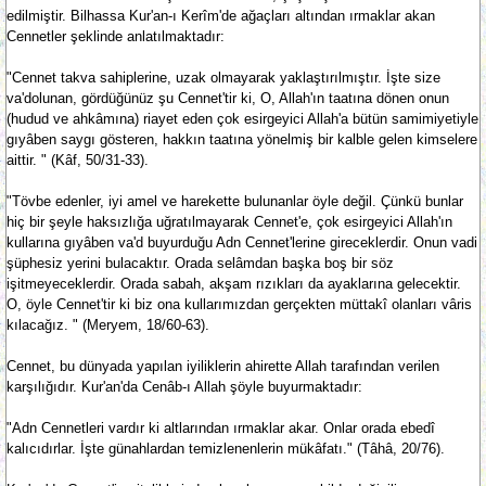
edilmiştir. Bilhassa Kur'an-ı Kerîm'de ağaçları altından ırmaklar akan
Cennetler şeklinde anlatılmaktadır:
"Cennet takva sahiplerine, uzak olmayarak yaklaştırılmıştır. İşte size
va'dolunan, gördüğünüz şu Cennet'tir ki, O, Allah'ın taatına dönen onun
(hudud ve ahkâmına) riayet eden çok esirgeyici Allah'a bütün samimiyetiyle
gıyâben saygı gösteren, hakkın taatına yönelmiş bir kalble gelen kimselere
aittir. " (Kâf, 50/31-33).
"Tövbe edenler, iyi amel ve harekette bulunanlar öyle değil. Çünkü bunlar
hiç bir şeyle haksızlığa uğratılmayarak Cennet'e, çok esirgeyici Allah'ın
kullarına gıyâben va'd buyurduğu Adn Cennet'lerine gireceklerdir. Onun vadi
şüphesiz yerini bulacaktır. Orada selâmdan başka boş bir söz
işitmeyeceklerdir. Orada sabah, akşam rızıkları da ayaklarına gelecektir.
O, öyle Cennet'tir ki biz ona kullarımızdan gerçekten müttakî olanları vâris
kılacağız. " (Meryem, 18/60-63).
Cennet, bu dünyada yapılan iyiliklerin ahirette Allah tarafından verilen
karşılığıdır. Kur'an'da Cenâb-ı Allah şöyle buyurmaktadır:
"Adn Cennetleri vardır ki altlarından ırmaklar akar. Onlar orada ebedî
kalıcıdırlar. İşte günahlardan temizlenenlerin mükâfatı." (Tâhâ, 20/76).