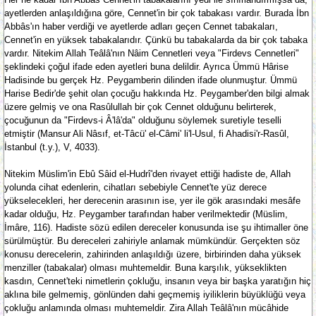
ayetlerden anlaşıldığına göre, Cennet'in bir çok tabakası vardır. Burada İbn
Abbâs'ın haber verdiği ve ayetlerde adları geçen Cennet tabakaları,
Cennet'in en yüksek tabakalarıdır. Çünkü bu tabakalarda da bir çok tabaka
vardır. Nitekim Allah Teâlâ'nın Nâim Cennetleri veya "Firdevs Cennetleri"
şeklindeki çoğul ifade eden ayetleri buna delildir. Ayrıca Ümmü Hârise
Hadisinde bu gerçek Hz. Peygamberin dilinden ifade olunmuştur. Ümmü
Harise Bedir'de şehit olan çocuğu hakkında Hz. Peygamber'den bilgi almak
üzere gelmiş ve ona Rasûlullah bir çok Cennet olduğunu belirterek,
çocuğunun da "Firdevs-i Â'lâ'da" olduğunu söylemek suretiyle teselli
etmiştir (Mansur Ali Nâsıf, et-Tâcü' el-Câmi' li'l-Usul, fi Ahadisi'r-Rasûl,
İstanbul (t.y.), V, 4033).
Nitekim Müslim'in Ebû Sâid el-Hudrî'den rivayet ettiği hadiste de, Allah
yolunda cihat edenlerin, cihatları sebebiyle Cennet'te yüz derece
yükselecekleri, her derecenin arasının ise, yer ile gök arasındaki mesâfe
kadar olduğu, Hz. Peygamber tarafından haber verilmektedir (Müslim,
İmâre, 116). Hadiste sözü edilen dereceler konusunda ise şu ihtimaller öne
sürülmüştür. Bu dereceleri zahiriyle anlamak mümkündür. Gerçekten söz
konusu derecelerin, zahirinden anlaşıldığı üzere, birbirinden daha yüksek
menziller (tabakalar) olması muhtemeldir. Buna karşılık, yükseklikten
kasdın, Cennet'teki nimetlerin çokluğu, insanın veya bir başka yaratığın hiç
aklına bile gelmemiş, gönlünden dahi geçmemiş iyiliklerin büyüklüğü veya
çokluğu anlamında olması muhtemeldir. Zira Allah Teâlâ'nın mücâhide