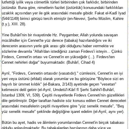
lutfettiği iyilik veya cömertlik türleri birbirinden çok farklıdır, birbirinden
üstündür. Buna göre, nimetlerin fazilet (üstünlük) konusundaki farklılıkları
uzaklık açısından yer ile gök arasındaki mesafe gibidir. Fakat el-Kadî Iyad
(544/1149) birinci görüşü tercih etmiştir (en-Nevevi, Şerhu Müslim, Kahire
(t.y.), XIII. 28).
Yine Buhârî'nin bir rivayetinde Hz. Peygamber, Allah yolunda savaşan
mücâhidler için Cennet'te yüz derece (tabaka) hazırlandığını ve iki
derecenin arasının yerle gök arası gibi olduğunu haber vermekte ve
sözlerine devamla "Allah'dan istediğiniz zaman Firdevs'i isteyin... Çünkü
Firdevs, Cennet'in ortası ve Cennet'in en yükseğidir (...). Firdevs'ten
Cennet nehirleri doğar" buyurmaktadır. (Buhârî, Cihad 4)
Aynî, "Firdevs, Cennetin ortasıdır (vasatıdır)." cümlesini, Cennet'in en iyi
yeri veya üstünü (efdali) olarak yorumlar ve bu görüşüne "Böylece sizi en
hayırlı bir ümmet kıldık" (el-Bakara, 2/143) ayetinde geçen "vesetan"
kelimesini delil getirir (el-Aynî, Umdetü'l-Kârî fî Şerhi Sahihi'l-Buhârî,
İstanbul 1309, VI, 539). Çeşitli rivayetlerde Firdevs Cenneti'nin güzellikleri
dile getirilmiştir. Diğer taraftan hadiste söz konusu edilen Cennet dereceleri
arasındaki mesafelerin çeşitli rivayetlere göre "yüz senelik mesafe", "Beş
yüz senelik mesafe" şeklinde değiştiğine işaret edelim (el-Aynî, aynı yer).
Bütün bu ayet, hadis ve âlimlerin yorumlarından Cennet'in birçok tabakası
olduğu anlaşılmaktadır. Bu tabakalardan bazılarının daha yüce ve