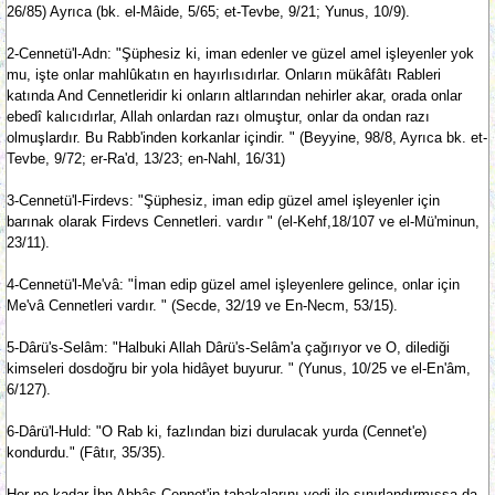
26/85) Ayrıca (bk. el-Mâide, 5/65; et-Tevbe, 9/21; Yunus, 10/9).
2-Cennetü'l-Adn: "Şüphesiz ki, iman edenler ve güzel amel işleyenler yok
mu, işte onlar mahlûkatın en hayırlısıdırlar. Onların mükâfâtı Rableri
katında And Cennetleridir ki onların altlarından nehirler akar, orada onlar
ebedî kalıcıdırlar, Allah onlardan razı olmuştur, onlar da ondan razı
olmuşlardır. Bu Rabb'inden korkanlar içindir. " (Beyyine, 98/8, Ayrıca bk. et-
Tevbe, 9/72; er-Ra'd, 13/23; en-Nahl, 16/31)
3-Cennetü'l-Firdevs: "Şüphesiz, iman edip güzel amel işleyenler için
barınak olarak Firdevs Cennetleri. vardır " (el-Kehf,18/107 ve el-Mü'minun,
23/11).
4-Cennetü'l-Me'vâ: "İman edip güzel amel işleyenlere gelince, onlar için
Me'vâ Cennetleri vardır. " (Secde, 32/19 ve En-Necm, 53/15).
5-Dârü's-Selâm: "Halbuki Allah Dârü's-Selâm'a çağırıyor ve O, dilediği
kimseleri dosdoğru bir yola hidâyet buyurur. " (Yunus, 10/25 ve el-En'âm,
6/127).
6-Dârü'l-Huld: "O Rab ki, fazlından bizi durulacak yurda (Cennet'e)
kondurdu." (Fâtır, 35/35).
Her ne kadar İbn Abbâs Cennet'in tabakalarını yedi ile sınırlandırmışsa da,