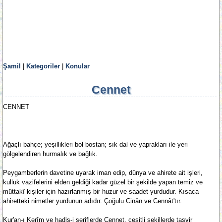
Şamil
|
Kategoriler
|
Konular
Cennet
CENNET
Ağaçlı bahçe; yeşillikleri bol bostan; sık dal ve yaprakları ile yeri
gölgelendiren hurmalık ve bağlık.
Peygamberlerin davetine uyarak iman edip, dünya ve ahirete ait işleri,
kulluk vazifelerini elden geldiği kadar güzel bir şekilde yapan temiz ve
müttakî kişiler için hazırlanmış bir huzur ve saadet yurdudur. Kısaca
ahiretteki nimetler yurdunun adıdır. Çoğulu Cinân ve Cennât'tır.
Kur'an-ı Kerîm ve hadis-i şeriflerde Cennet, çeşitli şekillerde tasvir