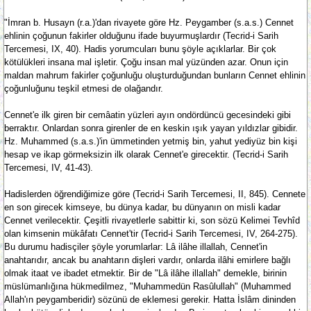
"İmran b. Husayn (r.a.)'dan rivayete göre Hz. Peygamber (s.a.s.) Cennet
ehlinin çoğunun fakirler olduğunu ifade buyurmuşlardır (Tecrid-i Sarih
Tercemesi, IX, 40). Hadis yorumcuları bunu şöyle açıklarlar. Bir çok
kötülükleri insana mal işletir. Çoğu insan mal yüzünden azar. Onun için
maldan mahrum fakirler çoğunluğu oluşturduğundan bunların Cennet ehlinin
çoğunluğunu teşkil etmesi de olağandır.
Cennet'e ilk giren bir cemâatin yüzleri ayın ondördüncü gecesindeki gibi
berraktır. Onlardan sonra girenler de en keskin ışık yayan yıldızlar gibidir.
Hz. Muhammed (s.a.s.)'in ümmetinden yetmiş bin, yahut yediyüz bin kişi
hesap ve ikap görmeksizin ilk olarak Cennet'e girecektir. (Tecrid-i Sarih
Tercemesi, IV, 41-43).
Hadislerden öğrendiğimize göre (Tecrid-i Sarih Tercemesi, II, 845). Cennete
en son girecek kimseye, bu dünya kadar, bu dünyanın on misli kadar
Cennet verilecektir. Çeşitli rivayetlerle sabittir ki, son sözü Kelimei Tevhîd
olan kimsenin mükâfatı Cennet'tir (Tecrid-i Sarih Tercemesi, IV, 264-275).
Bu durumu hadisçiler şöyle yorumlarlar: Lâ ilâhe illallah, Cennet'in
anahtarıdır, ancak bu anahtarın dişleri vardır, onlarda ilâhi emirlere bağlı
olmak itaat ve ibadet etmektir. Bir de "Lâ ilâhe illallah" demekle, birinin
müslümanlığına hükmedilmez, "Muhammedün Rasûlullah" (Muhammed
Allah'ın peygamberidir) sözünü de eklemesi gerekir. Hatta İslâm dininden