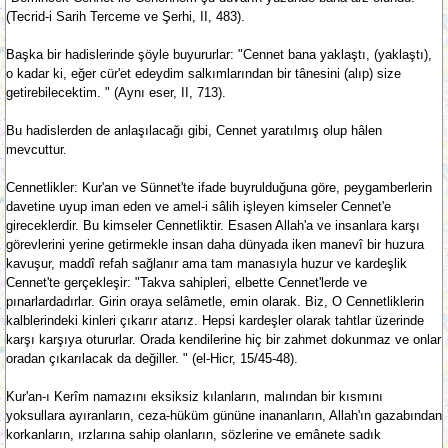
(Tecrid-i Sarih Terceme ve Şerhi, II, 483).
Başka bir hadislerinde şöyle buyururlar: "Cennet bana yaklaştı, (yaklaştı),
o kadar ki, eğer cür'et edeydim salkımlarından bir tânesini (alıp) size
getirebilecektim. " (Aynı eser, II, 713).
Bu hadislerden de anlaşılacağı gibi, Cennet yaratılmış olup hâlen
mevcuttur.
Cennetlikler: Kur'an ve Sünnet'te ifade buyrulduğuna göre, peygamberlerin
davetine uyup iman eden ve amel-i sâlih işleyen kimseler Cennet'e
gireceklerdir. Bu kimseler Cennetliktir. Esasen Allah'a ve insanlara karşı
görevlerini yerine getirmekle insan daha dünyada iken manevî bir huzura
kavuşur, maddî refah sağlanır ama tam manasıyla huzur ve kardeşlik
Cennet'te gerçekleşir: "Takva sahipleri, elbette Cennet'lerde ve
pınarlardadırlar. Girin oraya selâmetle, emin olarak. Biz, O Cennetliklerin
kalblerindeki kinleri çıkarır atarız. Hepsi kardeşler olarak tahtlar üzerinde
karşı karşıya otururlar. Orada kendilerine hiç bir zahmet dokunmaz ve onlar
oradan çıkarılacak da değiller. " (el-Hicr, 15/45-48).
Kur'an-ı Kerîm namazını eksiksiz kılanların, malından bir kısmını
yoksullara ayıranların, ceza-hüküm gününe inananların, Allah'ın gazabından
korkanların, ırzlarına sahip olanların, sözlerine ve emânete sadık