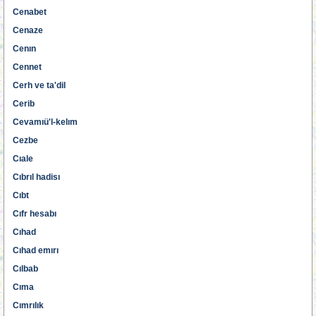
Cenabet
Cenaze
Cenın
Cennet
Cerh ve ta'dil
Cerib
Cevamıü'l-kelım
Cezbe
Cıale
Cıbrıl hadisı
Cıbt
Cıfr hesabı
Cıhad
Cıhad emırı
Cılbab
Cıma
Cımrılık