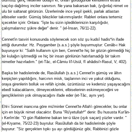
ölümsüz genç nedenler dolaşır ki, onları gördüğünde kendilerini etrafa
saçılıp dağılmış inciler sanırsın. Ne yana bakarsan bak, (yığınla) nimet ve
ulu bir saltanat görürsün. Üzerlerinde ince yeşil ipekli, parlak atlastan
elbiseler vardır. Gümüş bilezikler takınmışlardır. Rableri onlara tertemiz
içecekler içirir. Onlara: "İşte bu sizin işlediklerinizin karşılığıdır,
çalışmalarınız şükre değer" denir. " (el-İnsan, 76/11-22).
Cennet'in tasviri konusunda söylenecek son söz şu kudsî hadis*in ifade
ettiği durumdur: Hz. Peygamber (s.a.s.) şöyle buyurmuştur: Cenâb-ı Hak
buyuruyor ki: "Salih kullanım için ben, Cennet'te hiç bir gözün görmediği hiç
bir kulağın işitmediği ve hiç bir insan gönlünün hatırlamadığı bir takım
nimetler hazırladım." (et-Tâc, el-Câmiu li'l-Usül, fî ahâdisi'r-Rasul, V, 402).
Başka bir hadislerinde de, Rasûlullah (s.a.s.) Cennet'in gümüş ve âltın
kerpiçten yapıldığını, harcının misk, taşlarının inci ve yakut olduğunu,
oraya girenlerin bolluk ve refâh içinde, üzüntüsüz ve kedersiz yaşayacağını
ebedî kalacaklarını, ölmeyeceklerini, elbiselerinin eskimeyeceğini ve
gençliklerinin yok olmayacağını ifade eder (et-Tâc, aynı yer).
Ehl-i Sünnet inancına göre mü'minler Cennet'te Allah'ı görecekler, bu onlar
için en büyük nimet olacaktır. Buna "Rü'yetullah*" denir. Bu hususta Kur'ân-
ı Kerîm'de: "O gün Rablerine bakan ter-ü tâze (ışık saçan) yüzler vardır. "
(el-Kryame, 75/22-23) buyrulur. Rasûlullah da bir hadislerinde şöyle
buyurur: "Siz gerçekten tıpkı şu ayı gördüğünüz gibi, Rabbinizi gözle