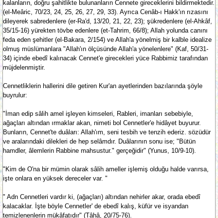
kalanların, doğru şahitlikte bulunanların Cennete gireceklerini bildirmektedir.
(el-Meâric, 70/23, 24, 25, 26, 27, 29, 33). Ayrıca Cenâb-ı Hakk'ın rızasını
dileyerek sabredenlere (er-Ra'd, 13/20, 21, 22, 23); şükredenlere (el-Ahkâf,
35/15-16) yürekten tövbe edenlere (et-Tahrim, 66/8); Allah yolunda canını
feda eden şehitler (el-Bakara, 2/154) ve Allah'a yönelmiş bir kalble idealize
olmuş müslümanlara "Allah'ın ölçüsünde Allah'a yönelenlere" (Kaf, 50/31-
34) içinde ebedî kalınacak Cennet'e girecekleri yüce Rabbimiz tarafından
müjdelenmiştir.
Cennetliklerin hallerini dile getiren Kur'an ayetlerinden bazılarında şöyle
buyrulur:
"İman edip sâlih amel işleyen kimseleri, Rableri, imanları sebebiyle,
ağaçları altından ırmaklar akan, nimeti bol Cennetler'e hidâyet buyurur.
Bunların, Cennet'te duâları: Allah'ım, seni tesbih ve tenzih ederiz. sözüdür
ve aralarındaki dilekleri de hep selâmdır. Duâlarının sonu ise; "Bütün
hamdler, âlemlerin Rabbine mahsustur." gerçeğidir" (Yunus, 10/9-10).
"Kim de O'na bir mümin olarak sâlih ameller işlemiş olduğu halde varırsa,
işte onlara en yüksek dereceler var. "
" Adn Cennetleri vardır ki, (ağaçları) altından nehirler akar, orada ebedî
kalacaklar. İşte böyle Cennetler' de ebedî kalış, küfür ve isyandan
temizlenenlerin mükâfatıdır" (Tâhâ, 20/75-76).