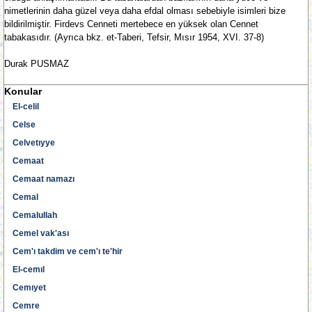
nimetlerinin daha güzel veya daha efdal olması sebebiyle isimleri bize
bildirilmiştir. Firdevs Cenneti mertebece en yüksek olan Cennet
tabakasıdır. (Ayrıca bkz. et-Taberi, Tefsir, Mısır 1954, XVI. 37-8)
Durak PUSMAZ
Konular
El-celil
Celse
Celvetıyye
Cemaat
Cemaat namazı
Cemal
Cemalullah
Cemel vak'ası
Cem'ı takdim ve cem'ı te'hir
El-cemıl
Cemıyet
Cemre