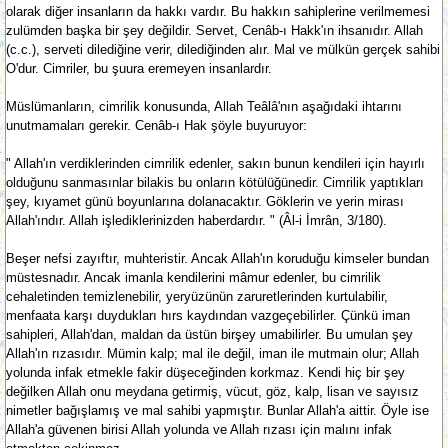
olarak diğer insanların da hakkı vardır. Bu hakkın sahiplerine verilmemesi
zulümden başka bir şey değildir. Servet, Cenâb-ı Hakk'ın ihsanıdır. Allah
(c.c.), serveti dilediğine verir, dilediğinden alır. Mal ve mülkün gerçek sahibi
O'dur. Cimriler, bu şuura eremeyen insanlardır.
Müslümanların, cimrilik konusunda, Allah Teâlâ'nın aşağıdaki ihtarını
unutmamaları gerekir. Cenâb-ı Hak şöyle buyuruyor:
" Allah'ın verdiklerinden cimrilik edenler, sakın bunun kendileri için hayırlı
olduğunu sanmasınlar bilakis bu onların kötülüğünedir. Cimrilik yaptıkları
şey, kıyamet günü boyunlarına dolanacaktır. Göklerin ve yerin mirası
Allah'ındır. Allah işlediklerinizden haberdardır. " (Âl-i İmrân, 3/180).
Beşer nefsi zayıftır, muhteristir. Ancak Allah'ın koruduğu kimseler bundan
müstesnadır. Ancak imanla kendilerini mâmur edenler, bu cimrilik
cehaletinden temizlenebilir, yeryüzünün zaruretlerinden kurtulabilir,
menfaata karşı duydukları hırs kaydından vazgeçebilirler. Çünkü iman
sahipleri, Allah'dan, maldan da üstün birşey umabilirler. Bu umulan şey
Allah'ın rızasıdır. Mümin kalp; mal ile değil, iman ile mutmain olur; Allah
yolunda infak etmekle fakir düşeceğinden korkmaz. Kendi hiç bir şey
değilken Allah onu meydana getirmiş, vücut, göz, kalp, lisan ve sayısız
nimetler bağışlamış ve mal sahibi yapmıştır. Bunlar Allah'a aittir. Öyle ise
Allah'a güvenen birisi Allah yolunda ve Allah rızası için malını infak