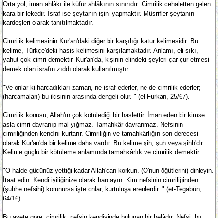
Orta yol, iman ahlâkı ile küfür ahlâkının sınırıdır: Cimrilik cehaletten gelen
kara bir lekedir. İsraf ise şeytanın işini yapmaktır. Müsrifler şeytanın
kardeşleri olarak tanıtılmaktadır.
Cimrilik kelimesinin Kur'an'daki diğer bir karşılığı katur kelimesidir. Bu
kelime, Türkçe'deki hasis kelimesini karşılamaktadır. Anlamı, eli sıkı,
yahut çok cimri demektir. Kur'an'da, kişinin elindeki şeyleri çar-çur etmesi
demek olan israfın zıddı olarak kullanılmıştır.
"Ve onlar ki harcadıkları zaman, ne israf ederler, ne de cimrilik ederler;
(harcamaları) bu ikisinin arasında dengeli olur. " (el-Furkan, 25/67).
Cimrilik konusu, Allah'ın çok kötülediği bir haslettir. İman eden bir kimse
asla cimri davranıp mal yığmaz. Tamahkâr davranmaz. Nefsinin
cimriliğinden kendini kurtarır. Cimriliğin ve tamahkârlığın son derecesi
olarak Kur'an'da bir kelime daha vardır. Bu kelime şih, şuh veya şihh'dir.
Kelime güçlü bir kötüleme anlamında tamahkârlık ve cimrilik demektir.
"O halde gücünüz yettiği kadar Allah'dan korkun. (O'nun öğütlerini) dinleyin.
İtaat edin. Kendi iyiliğinize olarak harcayın. Kim nefsinin cimriliğinden
(şuhhe nefsihi) korunursa işte onlar, kurtuluşa erenlerdir. " (et-Tegabün,
64/16).
Bu ayete göre, cimrilik, nefsin kendisinde bulunan bir belâdır. Nefsi, bu