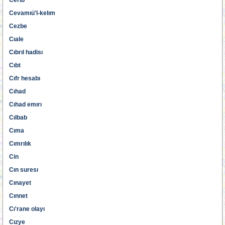
Cerib
Cevamıü'l-kelım
Cezbe
Cıale
Cıbrıl hadisı
Cıbt
Cıfr hesabı
Cıhad
Cıhad emırı
Cılbab
Cıma
Cımrılık
Cin
Cın suresı
Cınayet
Cınnet
Cı'rane olayı
Cızye