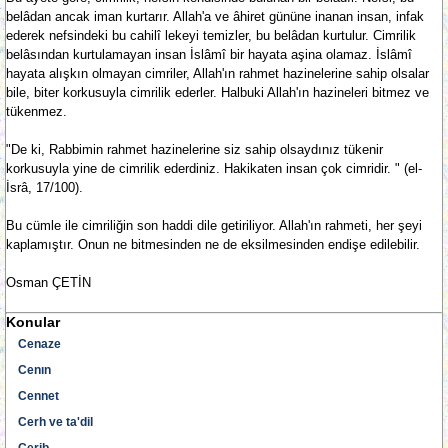
belâdan ancak iman kurtarır. Allah'a ve âhiret gününe inanan insan, infak
ederek nefsindeki bu cahilî lekeyi temizler, bu belâdan kurtulur. Cimrilik
belâsından kurtulamayan insan İslâmî bir hayata aşina olamaz. İslâmî
hayata alışkın olmayan cimriler, Allah'ın rahmet hazinelerine sahip olsalar
bile, biter korkusuyla cimrilik ederler. Halbuki Allah'ın hazineleri bitmez ve
tükenmez.
"De ki, Rabbimin rahmet hazinelerine siz sahip olsaydınız tükenir
korkusuyla yine de cimrilik ederdiniz. Hakikaten insan çok cimridir. " (el-
İsrâ, 17/100).
Bu cümle ile cimriliğin son haddi dile getiriliyor. Allah'ın rahmeti, her şeyi
kaplamıştır. Onun ne bitmesinden ne de eksilmesinden endişe edilebilir.
Osman ÇETİN
Konular
Cenaze
Cenın
Cennet
Cerh ve ta'dil