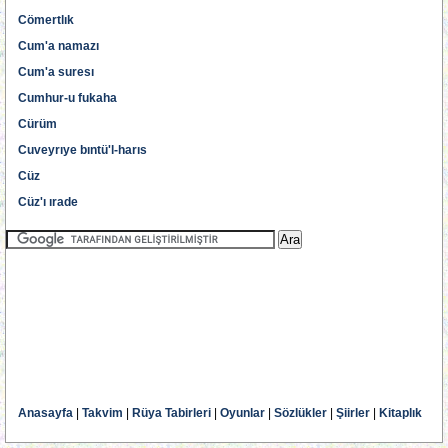
Cömertlık
Cum'a namazı
Cum'a suresı
Cumhur-u fukaha
Cürüm
Cuveyrıye bıntü'l-harıs
Cüz
Cüz'ı ırade
Anasayfa
|
Takvim
|
Rüya Tabirleri
|
Oyunlar
|
Sözlükler
|
Şiirler
|
Kitaplık