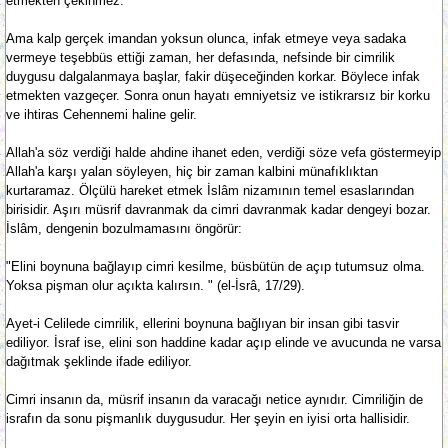
etmekten çekinmez.
Ama kalp gerçek imandan yoksun olunca, infak etmeye veya sadaka
vermeye teşebbüs ettiği zaman, her defasında, nefsinde bir cimrilik
duygusu dalgalanmaya başlar, fakir düşeceğinden korkar. Böylece infak
etmekten vazgeçer. Sonra onun hayatı emniyetsiz ve istikrarsız bir korku
ve ihtiras Cehennemi haline gelir.
Allah'a söz verdiği halde ahdine ihanet eden, verdiği söze vefa göstermeyip
Allah'a karşı yalan söyleyen, hiç bir zaman kalbini münafıklıktan
kurtaramaz. Ölçülü hareket etmek İslâm nizamının temel esaslarından
birisidir. Aşırı müsrif davranmak da cimri davranmak kadar dengeyi bozar.
İslâm, dengenin bozulmamasını öngörür:
"Elini boynuna bağlayıp cimri kesilme, büsbütün de açıp tutumsuz olma.
Yoksa pişman olur açıkta kalırsın. " (el-İsrâ, 17/29).
Ayet-i Celilede cimrilik, ellerini boynuna bağlıyan bir insan gibi tasvir
ediliyor. İsraf ise, elini son haddine kadar açıp elinde ve avucunda ne varsa
dağıtmak şeklinde ifade ediliyor.
Cimri insanın da, müsrif insanın da varacağı netice aynıdır. Cimriliğin de
israfın da sonu pişmanlık duygusudur. Her şeyin en iyisi orta hallisidir.