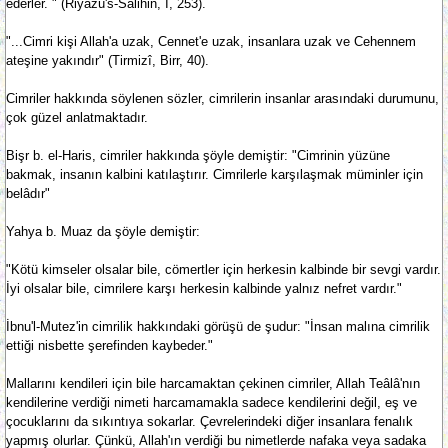
ederler. " (Riyazü's-Salihin, I, 253).
"...Cimri kişi Allah'a uzak, Cennet'e uzak, insanlara uzak ve Cehennem
ateşine yakındır" (Tirmizî, Birr, 40).
Cimriler hakkında söylenen sözler, cimrilerin insanlar arasındaki durumunu,
çok güzel anlatmaktadır.
Bişr b. el-Haris, cimriler hakkında şöyle demiştir: "Cimrinin yüzüne
bakmak, insanın kalbini katılaştırır. Cimrilerle karşılaşmak müminler için
belâdır"
Yahya b. Muaz da şöyle demiştir:
"Kötü kimseler olsalar bile, cömertler için herkesin kalbinde bir sevgi vardır.
İyi olsalar bile, cimrilere karşı herkesin kalbinde yalnız nefret vardır."
İbnu'l-Mutez'in cimrilik hakkındaki görüşü de şudur: "İnsan malına cimrilik
ettiği nisbette şerefinden kaybeder."
Mallarını kendileri için bile harcamaktan çekinen cimriler, Allah Teâlâ'nın
kendilerine verdiği nimeti harcamamakla sadece kendilerini değil, eş ve
çocuklarını da sıkıntıya sokarlar. Çevrelerindeki diğer insanlara fenalık
yapmış olurlar. Çünkü, Allah'ın verdiği bu nimetlerde nafaka veya sadaka