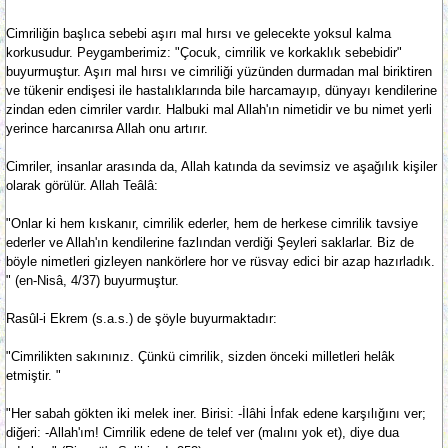
Cimriliğin başlıca sebebi aşırı mal hırsı ve gelecekte yoksul kalma
korkusudur. Peygamberimiz: "Çocuk, cimrilik ve korkaklık sebebidir"
buyurmuştur. Aşırı mal hırsı ve cimriliği yüzünden durmadan mal biriktiren
ve tükenir endişesi ile hastalıklarında bile harcamayıp, dünyayı kendilerine
zindan eden cimriler vardır. Halbuki mal Allah'ın nimetidir ve bu nimet yerli
yerince harcanırsa Allah onu artırır.
Cimriler, insanlar arasında da, Allah katında da sevimsiz ve aşağılık kişiler
olarak görülür. Allah Teâlâ:
"Onlar ki hem kıskanır, cimrilik ederler, hem de herkese cimrilik tavsiye
ederler ve Allah'ın kendilerine fazlından verdiği Şeyleri saklarlar. Biz de
böyle nimetleri gizleyen nankörlere hor ve rüsvay edici bir azap hazırladık.
" (en-Nisâ, 4/37) buyurmuştur.
Rasûl-i Ekrem (s.a.s.) de şöyle buyurmaktadır:
"Cimrilikten sakınınız. Çünkü cimrilik, sizden önceki milletleri helâk
etmiştir. "
"Her sabah gökten iki melek iner. Birisi: -İlâhi İnfak edene karşılığını ver;
diğeri: -Allah'ım! Cimrilik edene de telef ver (malını yok et), diye dua