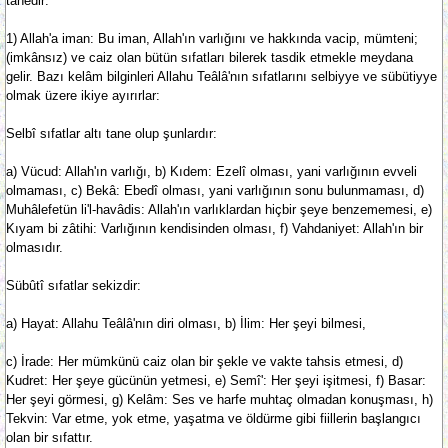
tanedir:
1) Allah'a iman: Bu iman, Allah'ın varlığını ve hakkında vacip, mümteni;
(imkânsız) ve caiz olan bütün sıfatları bilerek tasdik etmekle meydana
gelir. Bazı kelâm bilginleri Allahu Teâlâ'nın sıfatlarını selbiyye ve sübütiyye
olmak üzere ikiye ayırırlar:
Selbî sıfatlar altı tane olup şunlardır:
a) Vücud: Allah'ın varlığı, b) Kıdem: Ezelî olması, yani varlığının evveli
olmaması, c) Bekâ: Ebedî olması, yani varlığının sonu bulunmaması, d)
Muhâlefetün li'l-havâdis: Allah'ın varlıklardan hiçbir şeye benzememesi, e)
Kıyam bi zâtihi: Varlığının kendisinden olması, f) Vahdaniyet: Allah'ın bir
olmasıdır.
Sübûtî sıfatlar sekizdir:
a) Hayat: Allahu Teâlâ'nın diri olması, b) İlim: Her şeyi bilmesi,
c) İrade: Her mümkünü caiz olan bir şekle ve vakte tahsis etmesi, d)
Kudret: Her şeye gücünün yetmesi, e) Semî': Her şeyi işitmesi, f) Basar:
Her şeyi görmesi, g) Kelâm: Ses ve harfe muhtaç olmadan konuşması, h)
Tekvin: Var etme, yok etme, yaşatma ve öldürme gibi fiillerin başlangıcı
olan bir sıfattır.