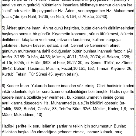
amel ve onun getirdiği hükümlerini insanlara bildirmeye memur olanlara ise
"nebî" adı verilir. İlk peygamber Hz. Âdem, son peygamber Hz. Muhammed
(s.a.s.)'dir. (en-Nahl, 16/36; en-Nisâ, 4/164; el-Ahzâb, 33/40).
5) Âhiret gününe iman: Âhiret günü haşirden, bütün ölenlerin diriltilmesinden
başlayan sonsuz bir gündür. Kıyametin kopması, sûrun üfürülmesi, ölülerin
diriltilmesi, kitapların verilmesi, mîzanın kurulması, kulların sorguya
çekilmesi, havz-ı kevser, şefâat, sırat, Cennet ve Cehennem ahiret
gününün muhtevasına dahil olduğundan bütün bunlara inanmak farzdır. (Âli
İmrân. 3/185: Duhân, 44/56; Mü'min, 40/11; Tâhâ, 20/74; el-Bakara, 2/28;
et-Tür, 52/45; el-En'âm,6/93; el-Fecr, 89/27-30; eş_Şems, 91/97; ez-Zümer,
39/42; Buhârî, Husûmât, Müslim, Fezâil,10,161, 162; Tirmizî, Kıyâme, 26;
Kurtubî Tefsiri, Tûr Sûresi 45. ayetin tefsiri).
6) Kadere İman: Yukarıda kadere imandan söz etmiş, Cibril hadisinin kaderi
inkâr edenlerle ilgili bir soru üzerine nakledildiğini belirtmiştik. Hadis-i şerifte
kadere imana özellikle yer verilmesi, bu konuda ümmetin ileride görüş
ayrılıklarına düşeceğini Hz. Muhammed (s.a.s.)'in bildiğini gösterir. (et-
Talâk, 65/3; Buhârî, Cenâiz, 83; Tefsîru Sûre, 92/6; Müslim, Kader, 1,8; İbn
Mâce, Mukaddime, 10).
Hadîs-i şerifte ilk soru İslâm'ın şartlarını telkin için sorulmuştur. Bunlar;
Allah'tan başka ilâh olmadığına şehadet etmek,. namaz kılmak, oruç