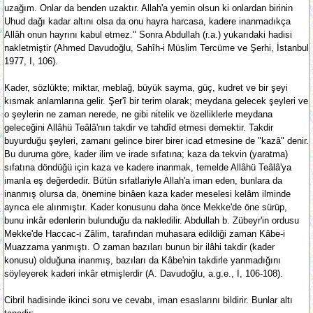
uzağım. Onlar da benden uzaktır. Allah'a yemin olsun ki onlardan birinin
Uhud dağı kadar altını olsa da onu hayra harcasa, kadere inanmadıkça
Allâh onun hayrını kabul etmez." Sonra Abdullah (r.a.) yukarıdaki hadisi
nakletmiştir (Ahmed Davudoğlu, Sahîh-i Müslim Tercüme ve Şerhi, İstanbul
1977, I, 106).
Kader, sözlükte; miktar, meblağ, büyük sayma, güç, kudret ve bir şeyi
kısmak anlamlarına gelir. Şer'î bir terim olarak; meydana gelecek şeyleri ve
o şeylerin ne zaman nerede, ne gibi nitelik ve özelliklerle meydana
geleceğini Allâhü Teâlâ'nın takdir ve tahdîd etmesi demektir. Takdir
buyurduğu şeyleri, zamanı gelince birer birer icad etmesine de "kazâ" denir.
Bu duruma göre, kader ilim ve irade sıfatına; kaza da tekvin (yaratma)
sıfatına döndüğü için kaza ve kadere inanmak, temelde Allâhü Teâlâ'ya
imanla eş değerdedir. Bütün sıfatlariyle Allah'a iman eden, bunlara da
inanmış olursa da, önemine binâen kaza kader meselesi kelâm ilminde
ayrıca ele alınmıştır. Kader konusunu daha önce Mekke'de öne sürüp,
bunu inkâr edenlerin bulunduğu da nakledilir. Abdullah b. Zübeyr'in ordusu
Mekke'de Haccac-ı Zâlim, tarafından muhasara edildiği zaman Kâbe-i
Muazzama yanmıştı. O zaman bazıları bunun bir ilâhi takdir (kader
konusu) olduğuna inanmış, bazıları da Kâbe'nin takdirle yanmadığını
söyleyerek kaderi inkâr etmişlerdir (A. Davudoğlu, a.g.e., I, 106-108).
Cibril hadisinde ikinci soru ve cevabı, iman esaslarını bildirir. Bunlar altı