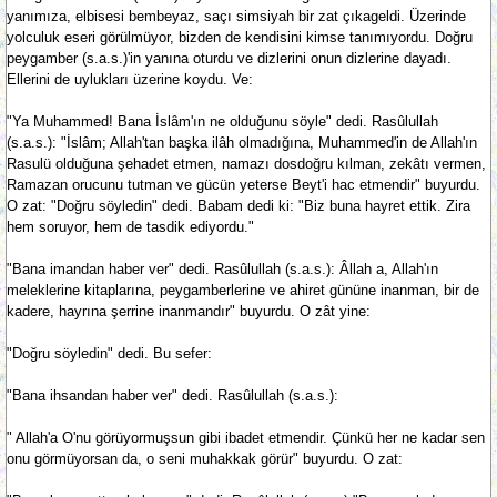
yanımıza, elbisesi bembeyaz, saçı simsiyah bir zat çıkageldi. Üzerinde
yolculuk eseri görülmüyor, bizden de kendisini kimse tanımıyordu. Doğru
peygamber (s.a.s.)'in yanına oturdu ve dizlerini onun dizlerine dayadı.
Ellerini de uylukları üzerine koydu. Ve:
"Ya Muhammed! Bana İslâm'ın ne olduğunu söyle" dedi. Rasûlullah
(s.a.s.): "İslâm; Allah'tan başka ilâh olmadığına, Muhammed'in de Allah'ın
Rasulü olduğuna şehadet etmen, namazı dosdoğru kılman, zekâtı vermen,
Ramazan orucunu tutman ve gücün yeterse Beyt'i hac etmendir" buyurdu.
O zat: "Doğru söyledin" dedi. Babam dedi ki: "Biz buna hayret ettik. Zira
hem soruyor, hem de tasdik ediyordu."
"Bana imandan haber ver" dedi. Rasûlullah (s.a.s.): Âllah a, Allah'ın
meleklerine kitaplarına, peygamberlerine ve ahiret gününe inanman, bir de
kadere, hayrına şerrine inanmandır" buyurdu. O zât yine:
"Doğru söyledin" dedi. Bu sefer:
"Bana ihsandan haber ver" dedi. Rasûlullah (s.a.s.):
" Allah'a O'nu görüyormuşsun gibi ibadet etmendir. Çünkü her ne kadar sen
onu görmüyorsan da, o seni muhakkak görür" buyurdu. O zat: