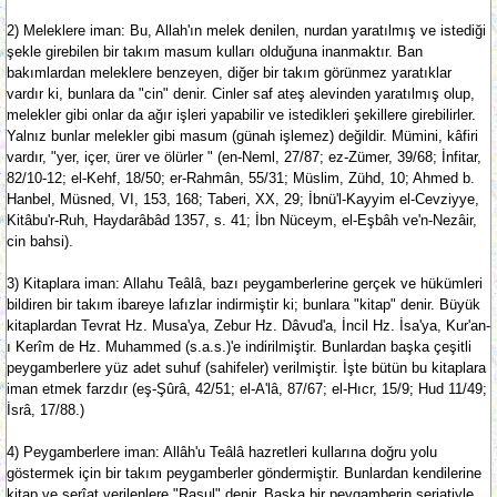
2) Meleklere iman: Bu, Allah'ın melek denilen, nurdan yaratılmış ve istediği
şekle girebilen bir takım masum kulları olduğuna inanmaktır. Ban
bakımlardan meleklere benzeyen, diğer bir takım görünmez yaratıklar
vardır ki, bunlara da "cin" denir. Cinler saf ateş alevinden yaratılmış olup,
melekler gibi onlar da ağır işleri yapabilir ve istedikleri şekillere girebilirler.
Yalnız bunlar melekler gibi masum (günah işlemez) değildir. Mümini, kâfiri
vardır, "yer, içer, ürer ve ölürler " (en-Neml, 27/87; ez-Zümer, 39/68; İnfitar,
82/10-12; el-Kehf, 18/50; er-Rahmân, 55/31; Müslim, Zühd, 10; Ahmed b.
Hanbel, Müsned, VI, 153, 168; Taberi, XX, 29; İbnü'l-Kayyim el-Cevziyye,
Kitâbu'r-Ruh, Haydarâbâd 1357, s. 41; İbn Nüceym, el-Eşbâh ve'n-Nezâir,
cin bahsi).
3) Kitaplara iman: Allahu Teâlâ, bazı peygamberlerine gerçek ve hükümleri
bildiren bir takım ibareye lafızlar indirmiştir ki; bunlara "kitap" denir. Büyük
kitaplardan Tevrat Hz. Musa'ya, Zebur Hz. Dâvud'a, İncil Hz. İsa'ya, Kur'an-
ı Kerîm de Hz. Muhammed (s.a.s.)'e indirilmiştir. Bunlardan başka çeşitli
peygamberlere yüz adet suhuf (sahifeler) verilmiştir. İşte bütün bu kitaplara
iman etmek farzdır (eş-Şûrâ, 42/51; el-A'lâ, 87/67; el-Hıcr, 15/9; Hud 11/49;
İsrâ, 17/88.)
4) Peygamberlere iman: Allâh'u Teâlâ hazretleri kullarına doğru yolu
göstermek için bir takım peygamberler göndermiştir. Bunlardan kendilerine
kitap ve şerîat verilenlere "Rasul" denir. Başka bir peygamberin şeriatiyle