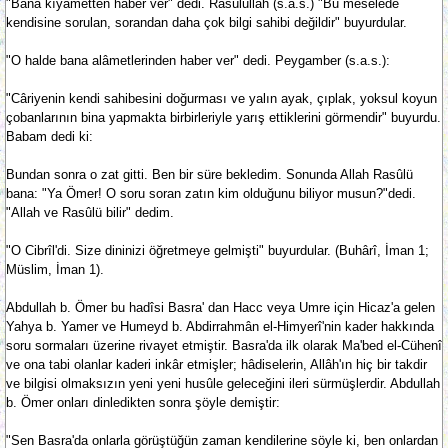
"Bana kıyametten haber ver" dedi. Rasûlullah (s.a.s.) "Bu meselede
kendisine sorulan, sorandan daha çok bilgi sahibi değildir" buyurdular.
"O halde bana alâmetlerinden haber ver" dedi. Peygamber (s.a.s.):
"Câriyenin kendi sahibesini doğurması ve yalın ayak, çıplak, yoksul koyun
çobanlarının bina yapmakta birbirleriyle yarış ettiklerini görmendir" buyurdu.
Babam dedi ki:
Bundan sonra o zat gitti. Ben bir süre bekledim. Sonunda Allah Rasûlü
bana: "Ya Ömer! O soru soran zatın kim olduğunu biliyor musun?"dedi.
"Allah ve Rasûlü bilir" dedim.
"O Cibrîl'di. Size dininizi öğretmeye gelmişti" buyurdular. (Buhârî, İman 1;
Müslim, İman 1).
Abdullah b. Ömer bu hadîsi Basra' dan Hacc veya Umre için Hicaz'a gelen
Yahya b. Yamer ve Humeyd b. Abdirrahmân el-Himyerî'nin kader hakkında
soru sormaları üzerine rivayet etmiştir. Basra'da ilk olarak Ma'bed el-Cühenî
ve ona tabi olanlar kaderi inkâr etmişler; hâdiselerin, Allâh'ın hiç bir takdir
ve bilgisi olmaksızın yeni yeni husûle geleceğini ileri sürmüşlerdir. Abdullah
b. Ömer onları dinledikten sonra şöyle demiştir:
"Sen Basra'da onlarla görüştüğün zaman kendilerine söyle ki, ben onlardan