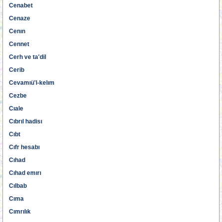
Cenabet
Cenaze
Cenın
Cennet
Cerh ve ta'dil
Cerib
Cevamıü'l-kelım
Cezbe
Cıale
Cıbrıl hadisı
Cıbt
Cıfr hesabı
Cıhad
Cıhad emırı
Cılbab
Cıma
Cımrılık