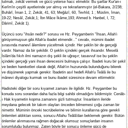
tutmak, zekât vermek ve gücü yeterse hacc etmektir. Bu şartlar Kur'an-ı
Kerîm'in çeşitli ayetlerinde yer almış ve tekrarlanmıştır (el-Bakara, 2/238;
Buhârî, İman 1, 2; Zekât, 41, 63; Meğâzî, 60, Tevhîd, 1 ; Müslim, İman,
19-22; Nesâî, Zekât,1; İbn Mâce İkâme,193; Ahmed b. Hanbel, I, 72;
Dârimî, Zekât 1).
Üçüncü soru "ihsân nedir?" sorusu ve Hz. Peygamberin "İhsan, Allah'ı
görüyormuşsun gibi Allah'a ibadet etmendir..." cevabı, mümini ibadet
sırasında manevî âlemlere yüceltmek içindir. Her şeklin bir de gerçeği
vardır. Namaz da bir şekildir. O şeklin içindeki gerçek ihsandır. Meselâ
İslâm'da fıkıh ilmi namazın dış şekli ile uğraşır; tasavvuf ise bu şeklin
içindeki gerçeği yani ihsan derecesini bulmaya çalışır. İbadeti kuru bir şekil
ve beden hareketleri olarak değil, Allah'ın huzurunda bulunduğunu bilerek
ve düşünerek yapmak gerekir. İbadetin asıl hedefi Allah'u Teâlâ ile bu
mânevi diyalogu kurmak ve bunu ibadet süresince devam ettirmektir.
Hadisteki diğer bir soru kıyamet zamanı ile ilgilidir. Hz. Peygamber bu
konuda soru sorandan daha fazla bilgi sahibi olmadığını bildirmiştir. Cenâb-
ı Hak kıyametin kopma zamanını gizli tutmuştur. İnsanların ileride
meydana gelecek bir takım olayları önceden bilmemesi çoğu zaman bir
nimettir. Müminin önceki tecrübelerine ve bilimin kurallarına göre gerekli
önlemleri aldıktan sonra, sonucu Allahu Teâlâ'dan beklemek gerekir. Bütün
önlemler alınmasına rağmen doğacak olumsuz sonuçlardan insanın
sorumluluğu bulunmaz. Zaten böyle bir sonucu önleme gücü de