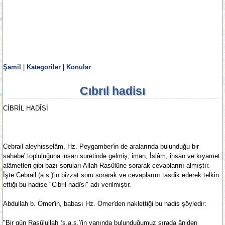
Şamil
|
Kategoriler
|
Konular
Cıbrıl hadisı
CİBRİL HADÎSİ
Cebrail aleyhisselâm, Hz. Peygamber'in de aralarında bulunduğu bir
sahabe' topluluğuna insan suretinde gelmiş, iman, İslâm, ihsan ve kıyamet
alâmetleri gibi bazı soruları Allah Rasûlüne sorarak cevaplarını almıştır.
İşte Cebrail (a.s.)'in bizzat soru sorarak ve cevaplarını tasdik ederek telkin
ettiği bu hadise "Cibril hadîsi" adı verilmiştir.
Abdullah b. Ömer'in, babası Hz. Ömer'den naklettiği bu hadis şöyledir:
"Bir gün Rasûlullah (s.a.s.)'in yanında bulunduğumuz sırada âniden