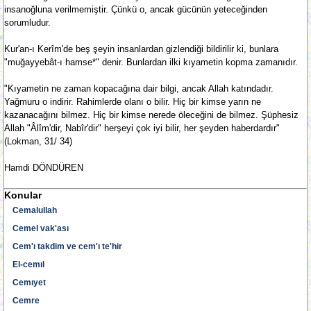
insanoğluna verilmemiştir. Çünkü o, ancak gücünün yeteceğinden
sorumludur.
Kur'an-ı Kerîm'de beş şeyin insanlardan gizlendiği bildirilir ki, bunlara
"muğayyebât-ı hamse*" denir. Bunlardan ilki kıyametin kopma zamanıdır.
"Kıyametin ne zaman kopacağına dair bilgi, ancak Allah katındadır.
Yağmuru o indirir. Rahimlerde olanı o bilir. Hiç bir kimse yarın ne
kazanacağını bilmez. Hiç bir kimse nerede öleceğini de bilmez. Şüphesiz
Allah "Âlîm'dir, Nabîr'dir" herşeyi çok iyi bilir, her şeyden haberdardır"
(Lokman, 31/ 34)
Hamdi DÖNDÜREN
Konular
Cemalullah
Cemel vak'ası
Cem'ı takdim ve cem'ı te'hir
El-cemıl
Cemıyet
Cemre