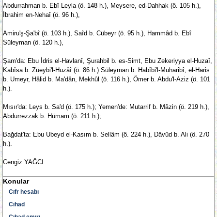
Abdurrahman b. Ebî Leyla (ö. 148 h.), Meysere, ed-Dahhak (ö. 105 h.),
İbrahim en-Nehaî (ö. 96 h.),
Amiru'ş-Şa'bî (ö. 103 h.), Saîd b. Cübeyr (ö. 95 h.), Hammâd b. Ebî
Süleyman (ö. 120 h.),
Şam'da: Ebu İdris el-Havlanî, Şurahbil b. es-Simt, Ebu Zekeriyya el-Huzaî,
Kabîsa b. Züeybi'l-Huzâî (ö. 86 h.) Süleyman b. Habîbi'l-Muharibî, el-Haris
b. Umeyr, Hâlid b. Ma'dân, Mekhûl (ö. 116 h.), Ömer b. Abdu'l-Aziz (ö. 101
h.).
Mısır'da: Leys b. Sa'd (ö. 175 h.); Yemen'de: Mutarrif b. Mâzin (ö. 219 h.),
Abdurrezzak b. Hümam (ö. 211 h.);
Bağdat'ta: Ebu Ubeyd el-Kasım b. Sellâm (ö. 224 h.), Dâvûd b. Ali (ö. 270
h.).
Cengiz YAĞCI
Konular
Cıfr hesabı
Cıhad