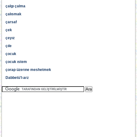
çalgı çalma
çalısmak
çarsaf
çek
çeyız
çıle
çocuk
çocuk ıstem
çorap üzerıne meshetmek
Dabbetü'l-arz