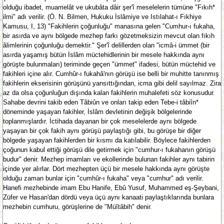
olduğu ibadet, muamelât ve ukubâta dâir şer'î meselelerin tümüne "Fıkıh*
ilmi" adı verilir. (Ö. N. Bilmen, Hukuku İslâmiye ve Istılahat-ı Fıkhiye
Kamusu, I, 13) "Fakihlerin çoğunluğu" manasına gelen "Cumhur-ı fukaha,
bir asırda ve aynı bölgede mezhep farkı gözetmeksizin mevcut olan fıkıh
âlimlerinin çoğunluğu demektir." Şer'î delillerden olan "icmâ-i ümmet (bir
asırda yaşamış bütün İslâm müctehidlerinin bir mesele hakkında aynı
görüşte bulunmaları) teriminde geçen "ümmet" ifadesi, bütün müctehid ve
fakihleri içine alır. Cumhûr-ı fukahâ'nın görüşü ise belli bir muhitte tanınmış
fakihlerin ekserisinin görüşünü yansıttığından, icma gibi delil sayılmaz. Zira
az da olsa çoğunluğun dışında kalan fakihlerin muhalefeti söz konusudur.
Sahabe devrini takib eden Tâbiûn ve onları takip eden Tebe-i tâbiîn*
döneminde yaşayan fakihler, İslâm devletinin değişik bölgelerinde
toplanmışlardır. İctihada dayanan bir çok meselelerde aynı bölgede
yaşayan bir çok fakih aynı görüşü paylaştığı gibi, bu görüşe bir diğer
bölgede yaşayan fakihlerden bir kısmı da katılabilir. Böylece fakihlerden
çoğunun kabul ettiği görüşü dile getirmek için "cumhur-ı fukahanın görüşü
budur" denir. Mezhep imamları ve ekollerinde bulunan fakihler aynı tabirin
içinde yer alırlar. Dört mezhepten üçü bir mesele hakkında aynı görüşte
olduğu zaman bunlar için "cumhûr-ı fukaha" veya "cumhur" adı verilir.
Hanefi mezhebinde imam Ebu Hanife, Ebû Yusuf, Muhammed eş-Şeybani,
Züfer ve Hasan'dan dördü veya üçü aynı kanaati paylaştıklarında bunlara
mezhebin cumhuru, görüşlerine de "Müîtâbih" denir.