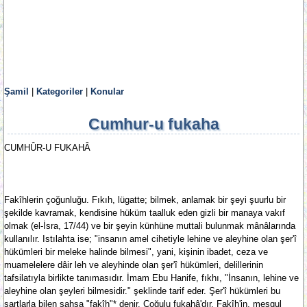
Şamil
|
Kategoriler
|
Konular
Cumhur-u fukaha
CUMHÛR-U FUKAHÂ
Fakîhlerin çoğunluğu. Fıkıh, lügatte; bilmek, anlamak bir şeyi şuurlu bir
şekilde kavramak, kendisine hüküm taalluk eden gizli bir manaya vakıf
olmak (el-İsra, 17/44) ve bir şeyin künhüne muttali bulunmak mânâlarında
kullanılır. Istılahta ise; "insanın amel cihetiyle lehine ve aleyhine olan şer'î
hükümleri bir meleke halinde bilmesi", yani, kişinin ibadet, ceza ve
muamelelere dâir leh ve aleyhinde olan şer'î hükümleri, delillerinin
tafsilatıyla birlikte tanımasıdır. İmam Ebu Hanife, fıkhı, "İnsanın, lehine ve
aleyhine olan şeyleri bilmesidir." şeklinde tarif eder. Şer'î hükümleri bu
şartlarla bilen şahsa "fakîh"* denir. Çoğulu fukahâ'dır. Fakîh'in, meşgul