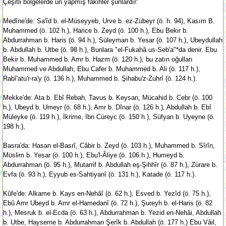
Çeşitli bölgelerde ün yapmış fakihler şunlardır:
Medîne'de: Sa'îd b. el-Müseyyeb, Urve b. ez-Zübeyr (ö. h. 94), Kasım B.
Muhammed (ö. 102 h.), Harice b. Zeyd (ö. 100 h.), Ebu Bekir b.
Abdurrahman b. Haris (ö. 94 h.), Süleyman b. Yesar (ö. 107 h.), Ubeydullah
b. Abdullah b. Utbe (ö. 98 h.), Bunlara "el-Fukahâ us-Seb'a"*da denir. Ebu
Bekir b. Muhammed b. Amr b. Hazm (ö. 120 h.); bu zatın oğulları
Muhammed ve Abdullah, Ebu Cafer b. Muhammed b. Ali (ö. 117 h.),
Rabî'atu'r-ra'y (ö. 136 h.), Muhammed b. Şihabu'z-Zuhrî (ö. 124 h.).
Mekke'de: Ata b. Ebî Rebah, Tavus b. Keysan, Mücahid b. Cebr (ö. 100
h.), Ubeyd b. Umeyr (ö. 68 h.), Amr b. Dînar (ö. 126 h.), Abdullah b. Ebî
Müleyke (ö. 119 h.), İkrime, İbn Cüreyc (ö. 150 h.), Süfyan b. Uyeyne (ö.
198 h.),
Basra'da: Hasan el-Basrî, Câbir b. Zeyd (ö. 103 h.), Muhammed b. Sîrîn,
Müslim b. Yesar (ö. 100 h.), Ebu'l-Âliye (ö. 106 h.), Humeyd b.
Abdurrahman (ö. 95 h.), Mutarrif b. Abdullah eş-Şihhîr (ö. 87 h.), Zürare b.
Evfa (ö. 93 h.), Eyyub es-Sahtiyanî (ö. 131 h.), Katade (ö. 117 h.).
Kûfe'de: Alkame b. Kays en-Nehâî (ö. 62 h.), Esved b. Yezîd (ö. 75 h.),
Ebû Amr Ubeyd b. Amr el-Hamedanî (ö. 72 h.), Şureyh b. el-Haris (ö. 82
h.), Mesruk b. el-Ecda (ö. 63 h.), Abdurrahman b. Yezid en-Nehâi, Abdullah
b. Utbe, Hayseme b. Abdurrahman Şerîk b. Abdullah (ö. 177 h.) Ebu Vâil,