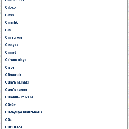
Cıhad emırı
Cılbab
Cıma
Cımrılık
Cin
Cın suresı
Cınayet
Cınnet
Cı'rane olayı
Cızye
Cömertlık
Cum'a namazı
Cum'a suresı
Cumhur-u fukaha
Cürüm
Cuveyrıye bıntü'l-harıs
Cüz
Cüz'ı ırade