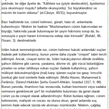
şeklinde; bir diğer âyette de, "Kâfirlere ise (şöyle denilecektir), âyetlerimiz
size okunmuyor muydu? (elbette okunuyordu). Siz büyüklendiniz ve
mücrim bir kavim oldunuz" (el-Câsiye, 45/31), buyurulmuştur.
Bazı hadîslerde ise, cürünî kelimesi, günah, hata vb. anlamlarda
kullanılmıştır. Nitekim bir hadiste "Müslümanların cürüm bakımından en
büyüğü, hakkında yasak bulunmayan bir şeyin hükmünü sorup da, bu
sorusuyla o şeyin haram kılınmasına sebep olan kimsedir" (Buhârî, 96,
İ'tisam, 3). denilmektedir.
İslâm hukuk terminolojisinde ise, cürüm kelimesi hukuki anlamdaki suçları
ifadede pek kullanılmamış; bunun yerine daha ziyade "cinayet" tabiri tercih
edilmiştir. Ancak, cinayet terimi de, İslâm hukukçularının dilinde özellikle,
şahsın öldürme gibi canına; yaralama, dövme vb. gibi vücut bütünlüğüne
yönelen ve onları tehlikeye sokan suçları ifadede kullanılmış; şahsın
mülkiyet dokunulmazlığına (mal) karşı işlenen suçlar ise gasp, hırsızlık
(serika) gibi özel isimlerle ifade edilmiştir. (Molla Hüsrev, Muhammed b.
Ferâmûz, Düreru'l-Hukkâm Şerhu Gureri'l-Ahkâm, İstanbul 1317, II, 88).
Bunun yanında, ihramlının hac esnasında, kurban kesmesini veya sadaka
vermesini gerektirecek şer'î bir muhalefette bulunması da genel olarak
cürüm ya da cinayet olarak adlandırılmıştır. Bütün bunlara rağmen, cürüm
kelimesinin, mahiyeti ve cezası ne olursa olsun, genel anlamda suç
terimini ifade edecek tarzda ele alınması mümkündür. Nitekim, çağdaş