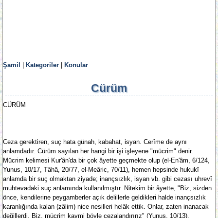
Şamil
|
Kategoriler
|
Konular
Cürüm
CÜRÜM
Ceza gerektiren, suç hata günah, kabahat, isyan. Cerîme de aynı
anlamdadır. Cürüm sayılan her hangi bir işi işleyene "mücrim" denir.
Mücrim kelimesi Kur'ân'da bir çok âyette geçmekte olup (el-En'âm, 6/124,
Yunus, 10/17, Tâhâ, 20/77, el-Meâric, 70/11), hemen hepsinde hukukî
anlamda bir suç olmaktan ziyade; inançsızlık, isyan vb. gibi cezası uhrevî
muhtevadaki suç anlamında kullanılmıştır. Nitekim bir âyette, "Biz, sizden
önce, kendilerine peygamberler açık delillerle geldikleri halde inançsızlık
karanlığında kalan (zâlim) nice nesilleri helâk ettik. Onlar, zaten inanacak
değillerdi. Biz, mücrim kavmi böyle cezalandırırız" (Yunus, 10/13),