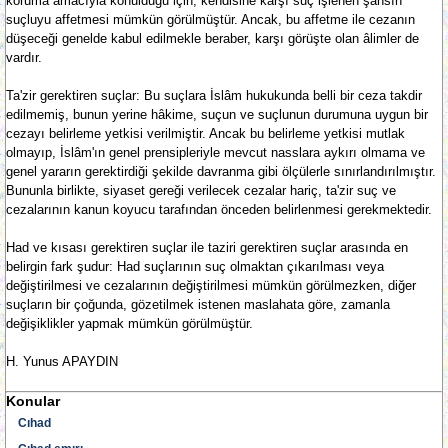
koruma amacıyla konulduğu için; kendisine karşı suç işlenen şahsın
suçluyu affetmesi mümkün görülmüştür. Ancak, bu affetme ile cezanın
düşeceği genelde kabul edilmekle beraber, karşı görüşte olan âlimler de
vardır.
Ta'zir gerektiren suçlar: Bu suçlara İslâm hukukunda belli bir ceza takdir
edilmemiş, bunun yerine hâkime, suçun ve suçlunun durumuna uygun bir
cezayı belirleme yetkisi verilmiştir. Ancak bu belirleme yetkisi mutlak
olmayıp, İslâm'ın genel prensipleriyle mevcut nasslara aykırı olmama ve
genel yararın gerektirdiği şekilde davranma gibi ölçülerle sınırlandırılmıştır.
Bununla birlikte, siyaset gereği verilecek cezalar hariç, ta'zir suç ve
cezalarının kanun koyucu tarafından önceden belirlenmesi gerekmektedir.
Had ve kısası gerektiren suçlar ile taziri gerektiren suçlar arasında en
belirgin fark şudur: Had suçlarının suç olmaktan çıkarılması veya
değiştirilmesi ve cezalarının değiştirilmesi mümkün görülmezken, diğer
suçların bir çoğunda, gözetilmek istenen maslahata göre, zamanla
değişiklikler yapmak mümkün görülmüştür.
H. Yunus APAYDIN
Konular
Cıhad