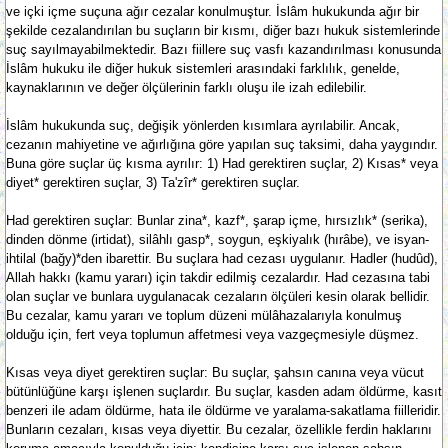
ve içki içme suçuna ağır cezalar konulmuştur. İslâm hukukunda ağır bir
şekilde cezalandırılan bu suçların bir kısmı, diğer bazı hukuk sistemlerinde
suç sayılmayabilmektedir. Bazı fiillere suç vasfı kazandırılması konusunda
İslâm hukuku ile diğer hukuk sistemleri arasındaki farklılık, genelde,
kaynaklarının ve değer ölçülerinin farklı oluşu ile izah edilebilir.
İslâm hukukunda suç, değişik yönlerden kısımlara ayrılabilir. Ancak,
cezanın mahiyetine ve ağırlığına göre yapılan suç taksimi, daha yaygındır.
Buna göre suçlar üç kısma ayrılır: 1) Had gerektiren suçlar, 2) Kısas* veya
diyet* gerektiren suçlar, 3) Ta'zîr* gerektiren suçlar.
Had gerektiren suçlar: Bunlar zina*, kazf*, şarap içme, hırsızlık* (serika),
dinden dönme (irtidat), silâhlı gasp*, soygun, eşkiyalık (hırâbe), ve isyan-
ihtilal (bağy)*den ibarettir. Bu suçlara had cezası uygulanır. Hadler (hudûd),
Allah hakkı (kamu yararı) için takdir edilmiş cezalardır. Had cezasına tabi
olan suçlar ve bunlara uygulanacak cezaların ölçüleri kesin olarak bellidir.
Bu cezalar, kamu yararı ve toplum düzeni mülâhazalarıyla konulmuş
olduğu için, fert veya toplumun affetmesi veya vazgeçmesiyle düşmez.
Kısas veya diyet gerektiren suçlar: Bu suçlar, şahsın canına veya vücut
bütünlüğüne karşı işlenen suçlardır. Bu suçlar, kasden adam öldürme, kasıt
benzeri ile adam öldürme, hata ile öldürme ve yaralama-sakatlama fiilleridir.
Bunların cezaları, kısas veya diyettir. Bu cezalar, özellikle ferdin haklarını