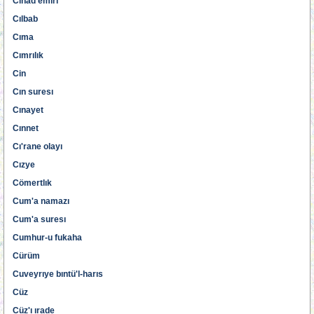
Cıhad emırı
Cılbab
Cıma
Cımrılık
Cin
Cın suresı
Cınayet
Cınnet
Cı'rane olayı
Cızye
Cömertlık
Cum'a namazı
Cum'a suresı
Cumhur-u fukaha
Cürüm
Cuveyrıye bıntü'l-harıs
Cüz
Cüz'ı ırade