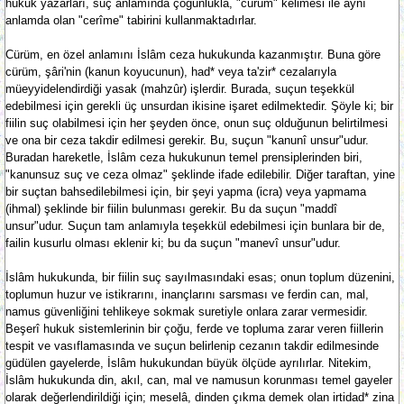
hukuk yazarları, suç anlamında çoğunlukla, "cürüm" kelimesi ile aynı
anlamda olan "cerîme" tabirini kullanmaktadırlar.
Cürüm, en özel anlamını İslâm ceza hukukunda kazanmıştır. Buna göre
cürüm, şâri'nin (kanun koyucunun), had* veya ta'zir* cezalarıyla
müeyyidelendirdiği yasak (mahzûr) işlerdir. Burada, suçun teşekkül
edebilmesi için gerekli üç unsurdan ikisine işaret edilmektedir. Şöyle ki; bir
fiilin suç olabilmesi için her şeyden önce, onun suç olduğunun belirtilmesi
ve ona bir ceza takdir edilmesi gerekir. Bu, suçun "kanunî unsur"udur.
Buradan hareketle, İslâm ceza hukukunun temel prensiplerinden biri,
"kanunsuz suç ve ceza olmaz" şeklinde ifade edilebilir. Diğer taraftan, yine
bir suçtan bahsedilebilmesi için, bir şeyi yapma (icra) veya yapmama
(ihmal) şeklinde bir fiilin bulunması gerekir. Bu da suçun "maddî
unsur"udur. Suçun tam anlamıyla teşekkül edebilmesi için bunlara bir de,
failin kusurlu olması eklenir ki; bu da suçun "manevî unsur"udur.
İslâm hukukunda, bir fiilin suç sayılmasındaki esas; onun toplum düzenini,
toplumun huzur ve istikrarını, inançlarını sarsması ve ferdin can, mal,
namus güvenliğini tehlikeye sokmak suretiyle onlara zarar vermesidir.
Beşerî hukuk sistemlerinin bir çoğu, ferde ve topluma zarar veren fiillerin
tespit ve vasıflamasında ve suçun belirlenip cezanın takdir edilmesinde
güdülen gayelerde, İslâm hukukundan büyük ölçüde ayrılırlar. Nitekim,
İslâm hukukunda din, akıl, can, mal ve namusun korunması temel gayeler
olarak değerlendirildiği için; meselâ, dinden çıkma demek olan irtidad* zina