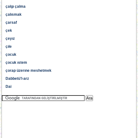
çalgı çalma
çalısmak
çarsaf
çek
çeyız
çıle
çocuk
çocuk ıstem
çorap üzerıne meshetmek
Dabbetü'l-arz
Dai