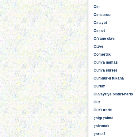
Cin
Cın suresı
Cınayet
Cınnet
Cı'rane olayı
Cızye
Cömertlık
Cum'a namazı
Cum'a suresı
Cumhur-u fukaha
Cürüm
Cuveyrıye bıntü'l-harıs
Cüz
Cüz'ı ırade
çalgı çalma
çalısmak
çarsaf