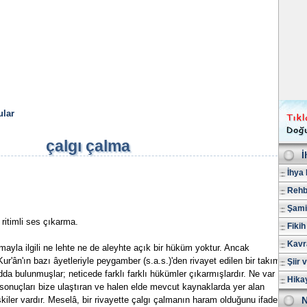
lar
çalgı çalma
İ
İhya 
Rehb
Şami
 ritimli ses çıkarma.
Fikih
Kavr
mayla ilgili ne lehte ne de aleyhte açık bir hüküm yoktur. Ancak
r'ân'ın bazı âyetleriyle peygamber (s.a.s.)'den rivayet edilen bir takım
Şiir 
dda bulunmuşlar; neticede farklı farklı hükümler çıkarmışlardır. Ne var
Hika
ı sonuçları bize ulaştıran ve halen elde mevcut kaynaklarda yer alan
şkiler vardır. Meselâ, bir rivayette çalgı çalmanın haram olduğunu ifade
N