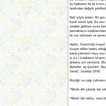
bu hadislerin de bir kısmı 
tarafından değişik şekiller
Nafi' şöyle anlatır: Bir gü
kaval sesini işitti. Bu sesi
müddet gittikten sonra ba
parmaklarını kulaklarından 
bir ses işitmişler ve ayne
Hadisi, Sünen'inde rivayet
rivayet edilen hadis) olduğ
kaval çalmanın veya onu di
(s.a.s.) kulaklarını tıkam
dinleme izni vermezdi. (Bu 
dipnotlar; eş-Şevkânî, Ney
Semâ", İstanbul 1976)
Müziğin ve çalgı çalmanın c
"Nikahı def çalarak ilan ed
"Nikahı ilân ediniz, mescid