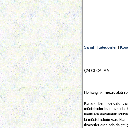
Şamil
|
Kategoriler
|
Konu
ÇALGI ÇALMA
Herhangi bir müzik aleti ile
Kur'ân-ı Kerîm'de çalgı çal
müctehidler bu mevzuda, Ku
hadislere dayanarak ictiha
ki müctehidlerin vardıklar
rivayetler arasında da çeli