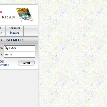
m
Terimler
er
İsimler
ÜYE İŞLEMLERİ
e:
la:
Ol]
uttum]