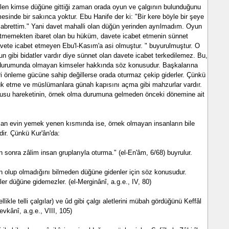
en kimse düğüne gittiği zaman orada oyun ve çalgının bulunduğunu
sinde bir sakınca yoktur. Ebu Hanife der ki: "Bir kere böyle bir şeye
abrettim." Yani davet mahalli olan düğün yerinden ayrılmadım. Oyun
ketmemekten ibaret olan bu hüküm, davete icabet etmenin sünnet
avete icabet etmeyen Ebu'l-Kasım'a asi olmuştur. " buyurulmuştur. O
n gibi bidatler vardır diye sünnet olan davete icabet terkedilemez. Bu,
 durumunda olmayan kimseler hakkında söz konusudur. Başkalarına
eri önleme gücüne sahip değillerse orada oturmaz çekip giderler. Çünkü
ük etme ve müslümanlara günah kapısını açma gibi mahzurlar vardır.
usu hareketinin, örnek olma durumuna gelmeden önceki dönemine ait
lan evin yemek yenen kısmında ise, örnek olmayan insanların bile
dir. Çünkü Kur'ân'da:
 sonra zâlim insan gruplarıyla oturma." (el-En'âm, 6/68) buyrulur.
 olup olmadığını bilmeden düğüne gidenler için söz konusudur.
er düğüne gidemezler. (el-Merginânî, a.g.e., IV, 80)
likle telli çalgılar) ve ûd gibi çalgı aletlerini mübah gördüğünü Keffâl
vkânî, a.g.e., VIII, 105)