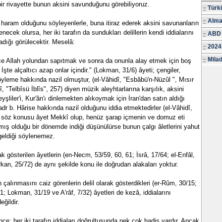
bir rivayette bunun aksini savunduğunu görebiliyoruz.
Türk
Alma
haram olduğunu söyleyenlerle, buna itiraz ederek aksini savunanların
elenecek olursa, her iki tarafın da sundukları delillerin kendi iddialarını
ABD 
adığı görülecektir. Meselâ:
2024
Milad
zce Allah yolundan sapıtmak ve sonra da onunla alay etmek için boş
. İşte alçaltıcı azap onlar içindir." (Lokman, 31/6) âyeti; çengiler,
söyleme hakkında nazil olmuştur, (el-Vâhidî, "Esbâbü'n-Nüzûl ", Mısır
, "Telbîsü İblîs", 257) diyen müzik aleyhtarlarına karşılık, aksini
yşliler'i, Kur'ân'ı dinlemekten alıkoymak için İran'dan satın aldığı
adr b. Hârise hakkında nazil olduğunu iddia etmektedirler (el-Vâhidî,
e söz konusu âyet Mekkî olup, henüz şarap içmenin ve domuz eti
ş olduğu bir dönemde indiği düşünülürse bunun çalgı âletlerini yahut
geldiği söylenemez.
ak gösterilen âyetlerin (en-Necm, 53/59, 60, 61; İsrâ, 17/64; el-Enfâl,
kan, 25/72) de aynı şekilde konu ile doğrudan alakaları yoktur.
in çalınmasını caiz görenlerin delil olarak gösterdikleri (er-Rûm, 30/15;
1; Lokman, 31/19 ve A'râf, 7/32) âyetleri de kezâ, iddialarını
eğildir.
ce; her iki tarafın iddiaları doğrultusunda pek çok hadis vardır. Ancak