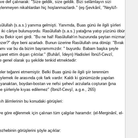
 ve def çalınarak: "Size geldik, size geldik. Bizi selâmlayın sizi
ylenmeyen nikahlardan hiç hoşlanmazlardı." (eş-Şevkânî, "Neylü'l-
ûlullah (s.a.s.) yanıma gelmişti. Yanımda, Buas günü ile ilgili şiirleri
iki câriye bulunuyordu. Rasûlullah (s.a.s.) yatağına yatıp yüzünü öbür
bu Bekir içeri girdi. "Bu ne hal! Rasûlullah'ın huzurunda şeytan mizmarı
zer?" diye beni azarladı. Bunun üzerine Rasûlullah ona dönüp: "Bırak
ayramı var bu da bizim bayramımızdır. " buyurdu. Babam başka şeyle
ret ettim dışarı çıktılar." (Buhârî, İdeyn) Hadisleri İbnü'l-Cevzî,
de genel olarak şu şekilde tenkid etmektedir:
ler teğanni etmemiştir. Belki Buas günü ile ilgili şiir terennüm
öylemek ile arasında çok fark vardır. Kaldı ki günümüzde yapılan
 yanaktan, boydan-bostan ve nefsi şehevî arzularla coşturan ğına
şiirleriyle kıyas edilemez" (İbnü'l-Cevşî, a.g.e., 265)
h âlimlerinin bu konudaki görüşleri:
 göre eğlenmek için çalınan tüm çalgılar haramdır. (el-Merginânî, el-
zhebinin görüşlerini şöyle açıklar: