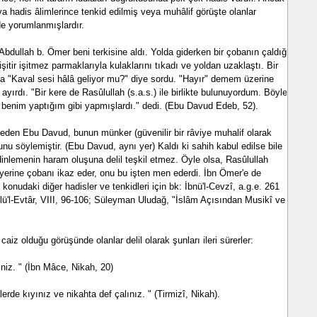
ya hadis âlimlerince tenkid edilmiş veya muhâlif görüşte olanlar
de yorumlanmışlardır.
n Abdullah b. Ömer beni terkisine aldı. Yolda giderken bir çobanın çaldığı
 işitir işitmez parmaklarıyla kulaklarını tıkadı ve yoldan uzaklaştı. Bir
na "Kaval sesi hâlâ geliyor mu?" diye sordu. "Hayır" demem üzerine
ayırdı. "Bir kere de Rasûlullah (s.a.s.) ile birlikte bulunuyordum. Böyle
n benim yaptığım gibi yapmışlardı." dedi. (Ebu Davud Edeb, 52).
 eden Ebu Davud, bunun münker (güvenilir bir râviye muhalif olarak
unu söylemiştir. (Ebu Davud, aynı yer) Kaldı ki sahih kabul edilse bile
nlemenin haram oluşuna delil teşkil etmez. Öyle olsa, Rasûlullah
a yerine çobanı ikaz eder, onu bu işten men ederdi. İbn Ömer'e de
konudaki diğer hadisler ve tenkidleri için bk: İbnü'l-Cevzî, a.g.e. 261
lü'l-Evtâr, VIII, 96-106; Süleyman Uludağ, "İslâm Açısından Musikî ve
aiz olduğu görüşünde olanlar delil olarak şunları ileri sürerler:
iniz. " (İbn Mâce, Nikah, 20)
lerde kıyınız ve nikahta def çalınız. " (Tirmizî, Nikah).