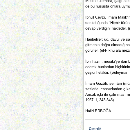
Medine uleması, çalgı aleti
de bu hususta onlara uymuş
İbnü'l Cevzî, İmam Mâlik'i
sorulduğunda "Hiçbir türü
cevap verdiğini nakleder. (
Hanbeliler; ûd, davul ve saz
gitmenin doğru olmadığına
görürler. (el-Fıkhu ala mezâ
İbn Hazm, mûsikî'ye dair 
ederek bunlardan hiçbirini
çeşidi helâldir. (Süleyma
İmam Gazâlî, semâın (müzi
seslerle, cansızlardan çıka
Ancak içki ile çalınması m
1967, I, 343-348).
Halid ERBOĞA
Cımrılık