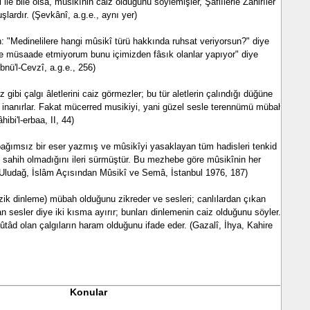
 ile bile olsa, mûsikînin caiz olduğunu söylemişler, Şafiîlerle Zâhirîler
lardır. (Şevkânî, a.g.e., aynı yer)
n: "Medinelilere hangi mûsikî türü hakkında ruhsat veriyorsun?" diye
ne müsaade etmiyorum bunu içimizden fâsık olanlar yapıyor" diye
ibnü'l-Cevzî, a.g.e., 256)
 gibi çalgı âletlerini caiz görmezler; bu tür aletlerin çalındığı düğüne
 inanırlar. Fakat mücerred musikiyi, yani güzel sesle terennümü mübah
hibi'l-erbaa, II, 44)
bağımsız bir eser yazmış ve mûsikîyi yasaklayan tüm hadisleri tenkid
n sahih olmadığını ileri sürmüştür. Bu mezhebe göre mûsikînin her
n Uludağ, İslâm Açısından Mûsikî ve Semâ, İstanbul 1976, 187)
k dinleme) mübah olduğunu zikreder ve sesleri; canlılardan çıkan
n sesler diye iki kısma ayırır; bunları dinlemenin caiz olduğunu söyler.
ûtâd olan çalgıların haram olduğunu ifade eder. (Gazalî, İhya, Kahire
Konular