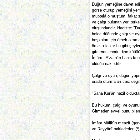
Düğün yemeğine davet edil
görse oturup yemeğini yeme
mübtelâ olmuştum, fakat s
ve çalgı bulunan yeri ter
oluşundandır. Hadiste: "D
halde düğünde çalgı ve oyu
başkaları için örnek olma
örnek olanlar bu gibi şeyl
gitmemelerinde dine kötül
İmâm-ı A'zam'ın bahis kon
olduğu nakledilir.
Çalgı ve oyun, düğün yapı
orada oturmaları caiz değil
"Sana Kur'ân nazil olduktan
Bu hüküm, çalgı ve oyunun
Gitmeden evvel bunu bilenl
İmâm Mâlik'in meazif (genel
ve Reyyânî naklederler. (Şe