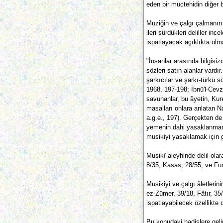
eden bir müctehidin diğer 
Müziğin ve çalgı çalmanın 
ileri sürdükleri deliller inc
ispatlayacak açıklıkta olm
"İnsanlar arasında bilgisi
sözleri satın alanlar vardır
şarkıcılar ve şarkı-türkü 
1968, 197-198; İbnü'l-Cevzî
savunanlar, bu âyetin, Kure
masalları onlara anlatan N
a.g.e., 197). Gerçekten d
yemenin dahi yasaklanmamı
musikiyi yasaklamak için 
Musikî aleyhinde delil olar
8/35; Kasas, 28/55; ve Fur
Musikiyi ve çalgı âletlerin
ez-Zümer, 39/18, Fâtır, 35/
ispatlayabilecek özellikte d
Bu konudaki hadislere gelin