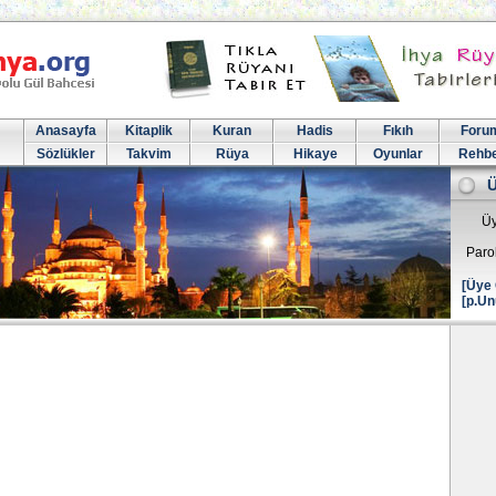
Anasayfa
Kitaplik
Kuran
Hadis
Fıkıh
Foru
Sözlükler
Takvim
Rüya
Hikaye
Oyunlar
Rehb
Üy
Paro
[Üye 
[p.Un