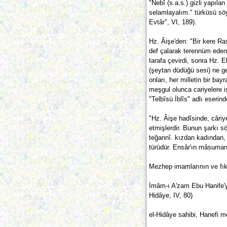
"Nebî (s.a.s.) gizli yapılan
selamlayalım." türküsü sö
Evtâr", VI, 189).
Hz. Âişe'den: "Bir kere Ras
def çalarak terennüm eden 
tarafa çevirdi, sonra Hz. E
(şeytan düdüğü sesi) ne ge
onları, her milletin bir b
meşgul olunca cariyelere işa
"Telbîsü İblîs" adlı eserin
"Hz. Âişe hadîsinde, câriye
etmişlerdir. Bunun şarkı s
teğannî. kızdan kadından,
türüdür. Ensâr'ın mâsumane 
Mezhep imamlarının ve fıkı
İmâm-ı A'zam Ebu Hanife'ye
Hidâye, IV, 80)
el-Hidâye sahibi, Hanefi me