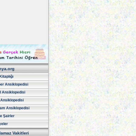
hya.org
Kitaplığı
er Ansiklopedisi
l Ansiklopedisi
 Ansiklopedisi
am Ansiklopedisi
ve Şairler
yeler
amaz Vakitleri