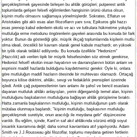
gerçekleştirmek gayesinde birleşen bu ahlâk görüşleri; putperest antik
toplumlarda gelişen felsefi eğilimlerden hangisinin ürünü olursa olsun,
kişinin mutlu olmasını sağlamaya yönelmişlerdir. Sokrates, Eflatun ve
Aristotales gibi aklı esas alan filozofların yanı sıra; Epikuros gibi hazzı
esas prensip kabul edenlerin ekolü ve acı ve tutkulara hükmetme yoluyla
mutluluğa erme metodunu öngörenlerin gayeleri arasında bu konuda bir fark
yoktur. Bunun da gösterdiği gibi, müşrik ilkçağ toplumlarında kişilerin mutlu
olma ideali, öncelikli bir kavram olarak genel kabule mazhardı; en yüksek
bir iyilik olarak telâkkî ediliyordu. Bu konuda özellikle "Hedonizm"
(Hazcılık) adı verilen tipik bir müşrik felsefesinden söz etmek gerekirse,
Hedonist felsefî ekolün insan hayatının ve davranışlarının bütün anlam ve
esprisini maddî hazlarda bulduğunu kaydetmemiz gerekir. Öyle ki, onlara
göre mutluluğun maddî hazların ötesinde bir muhtevası olamazdı. Ortaçağ
boyunca kilise doktrini, ahlâkı, sevgi ve fedakârlık prensipleri üzerinde
işledi. Antik çağ putperestlerinin tanı anlamı ile şahsî ve bencil esaslara
dayanan mutluluk ahlâkı anlayışları, yerini diğergamlığı temel alan, kişinin
mutluluğunu başkalarının mutluluğuna bağlayan ahlâk görüşlerine bıraktı.
Hatta zamanla başkalarının mutluluğu,.kişinin mutluluğunun şartı olarak
mütalaa olunmaya başlandı; "kişinin mutluluğu, başkasının mutluluğu
gerçekleşmek suretiyle, onun aracılığı ile meydana gelir" düşüncesine
varıldı. Bu eğilim, içinde, Kant'ın saf akıl ahlâkında sözünü ettiği soyut
insanlık kavramına değil; daha somut kavramlara atıf yapılıyordu. Adam
Smith ve J.J.Rousseau gibi filozoflar, toplumu meydana getiren fertlerin