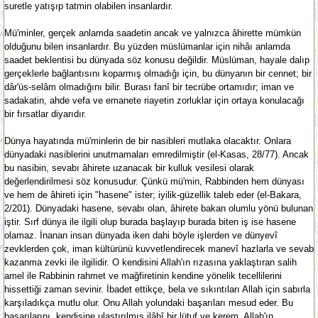
suretle yatışıp tatmin olabilen insanlardır.
Mü'minler, gerçek anlamda saadetin ancak ve yalnızca âhirette mümkün
olduğunu bilen insanlardır. Bu yüzden müslümanlar için nihâı anlamda
saadet beklentisi bu dünyada söz konusu değildir. Müslüman, hayale dalıp
gerçeklerle bağlantısını koparmış olmadığı için, bu dünyanın bir cennet; bir
dâr'üs-selâm olmadığını bilir. Burası fanî bir tecrübe ortamıdır; iman ve
sadakatin, ahde vefa ve emanete riayetin zorluklar için ortaya konulacağı
bir fırsatlar diyarıdır.
Dünya hayatında mü'minlerin de bir nasibleri mutlaka olacaktır. Onlara
dünyadaki nasiblerini unutmamaları emredilmiştir (el-Kasas, 28/77). Ancak
bu nasibin, sevabı âhirete uzanacak bir kulluk vesilesi olarak
değerlendirilmesi söz konusudur. Çünkü mü'min, Rabbinden hem dünyası
ve hem de âhireti için "hasene" ister; iyilik-güzellik taleb eder (el-Bakara,
2/201). Dünyadaki hasene, sevabı olan, âhirete bakan olumlu yönü bulunan
iştir. Sırf dünya ile ilgili olup burada başlayıp burada biten iş ise hasene
olamaz. İnanan insan dünyada iken dahi böyle işlerden ve dünyevî
zevklerden çok, iman kültürünü kuvvetlendirecek manevî hazlarla ve sevab
kazanma zevki ile ilgilidir. O kendisini Allah'ın rızasına yaklaştıran salih
amel ile Rabbinin rahmet ve mağfiretinin kendine yönelik tecellilerini
hissettiği zaman sevinir. İbadet ettikçe, bela ve sıkıntıları Allah için sabırla
karşıladıkça mutlu olur. Onu Allah yolundaki başarıları mesud eder. Bu
başarılarını, kendisine ulaştırılmış ilâhî bir lütuf ve kerem, Allah'ın