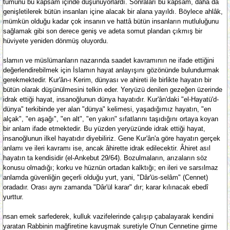
tümünü bu kapsam içinde düşünüyorlardı. Sonraları bu kapsam, daha da
genişletilerek bütün insanları içine alacak bir alana yayıldı. Böylece ahlâk,
mümkün olduğu kadar çok insanın ve hattâ bütün insanların mutluluğunu
sağlamak gibi son derece geniş ve adeta somut plandan çıkmış bir
hüviyete yeniden dönmüş oluyordu.
slamın ve müslümanların nazarında saadet kavramının ne ifade ettiğini
değerlendirebilmek için İslamın hayat anlayışını gözönünde bulundurmak
gerekmektedir. Kur'ân-ı Kerim, dünyası ve ahireti ile birlikte hayatın bir
bütün olarak düşünülmesini telkin eder. Yeryüzü denilen gezeğen üzerinde
idrak ettiği hayat, insanoğlunun dünya hayatıdır. Kur'ân'daki "el-Hayatü'd-
dünya" terkibinde yer alan "dünya" kelimesi, yaşadığımız hayatın, "en
alçak", "en aşağı", "en alt", "en yakın" sıfatlarını taşıdığını ortaya koyan
bir anlam ifade etmektedir. Bu yüzden yeryüzünde idrak ettiği hayat,
insanoğlunun ilkel hayatıdır diyebiliriz. Gene Kur'ân'a göre hayatın gerçek
anlamı ve ileri kavramı ise, ancak âhirette idrak edilecektir. Âhiret asıl
hayatın ta kendisidir (el-Ankebut 29/64). Bozulmaların, arızaların söz
konusu olmadığı; korku ve hüznün ortadan kalktığı; en ileri ve sarsılmaz
anlamda güvenliğin geçerli olduğu yurt, yani, "Dâr'üs-selâm" (Cennet)
oradadır. Orası aynı zamanda "Dâr'ül karar" dır; karar kılınacak ebedî
yurttur.
nsan emek sarfederek, kulluk vazifelerinde çalışıp çabalayarak kendini
yaratan Rabbinin mağfiretine kavuşmak suretiyle O'nun Cennetine girme