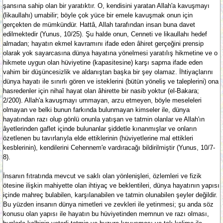
şansına sahip olan bir yaratıktır. O, kendisini yaratan Allah'a kavuşmayı
(likaullahı) umabilir; böyle çok yüce bir emele kavuşmak onun için
gerçekten de mümkündür. Hattâ, Allah tarafından insan buna davet
edilmektedir (Yunus, 10/25). Şu halde onun, Cenneti ve likaullahı hedef
almadan; hayatın ekmel kavramını ifade eden âhiret gerçeğini prensip
olarak yok sayarcasına dünya hayatına yönelmesi yaratılış hikmetine ve o
hikmete uygun olan hüviyetine (kapasitesine) karşı sapma ifade eden
vahim bir düşüncesizlik ve aldanıştan başka bir şey olamaz. İhtiyaçlarını
dünya hayatı ile sınırlı gören ve isteklerini (bütün yöneliş ve taleplerini) ona
hasredenler için nihaî hayat olan âhirette bir nasib yoktur (el-Bakara;
2/200). Allah'a kavuşmayı ummayan, arzu etmeyen, böyle meseleleri
olmayan ve belki bunun farkında bulunmayan kimseler ile, dünya
hayatından razı olup gönlü onunla yatışan ve tatmin olanlar ve Allah'ın
âyetlerinden gaflet içinde bulunanlar şiddetle kınanmışlar ve onların
özetlenen bu tavırlarıyla elde ettiklerinin (hüviyetlerine mal ettikleri
kesblerinin), kendilerini Cehennem'e vardıracağı bildirilmiştir (Yunus, 10/7-
8).
İnsanın fıtratında mevcut ve saklı olan yönlenişleri, özlemleri ve fizik
ötesine ilişkin mahiyette olan ihtiyaç ve beklentileri, dünya hayatının yapısı
içinde mahreç bulabilen, karşılanabilen ve tatmin olunabilen şeyler değildir.
Bu yüzden insanın dünya nimetleri ve zevkleri ile yetinmesi; şu anda söz
konusu olan yapısı ile hayatın bu hüviyetinden memnun ve razı olması,