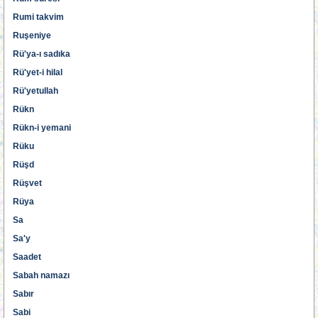
Rumi takvim
Ruşeniye
Rü'ya-ı sadıka
Rü'yet-i hilal
Rü'yetullah
Rükn
Rükn-i yemani
Rüku
Rüşd
Rüşvet
Rüya
Sa
Sa'y
Saadet
Sabah namazı
Sabır
Sabi