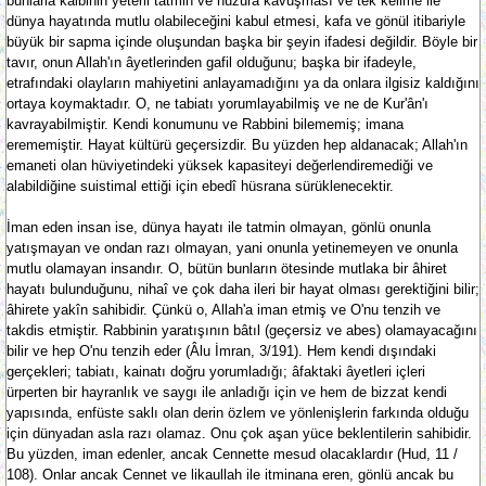
bunlarla kalbinin yeterli tatmin ve huzura kavuşması ve tek kelime ile
dünya hayatında mutlu olabileceğini kabul etmesi, kafa ve gönül itibariyle
büyük bir sapma içinde oluşundan başka bir şeyin ifadesi değildir. Böyle bir
tavır, onun Allah'ın âyetlerinden gafil olduğunu; başka bir ifadeyle,
etrafındaki olayların mahiyetini anlayamadığını ya da onlara ilgisiz kaldığını
ortaya koymaktadır. O, ne tabiatı yorumlayabilmiş ve ne de Kur'ân'ı
kavrayabilmiştir. Kendi konumunu ve Rabbini bilememiş; imana
erememiştir. Hayat kültürü geçersizdir. Bu yüzden hep aldanacak; Allah'ın
emaneti olan hüviyetindeki yüksek kapasiteyi değerlendiremediği ve
alabildiğine suistimal ettiği için ebedî hüsrana sürüklenecektir.
İman eden insan ise, dünya hayatı ile tatmin olmayan, gönlü onunla
yatışmayan ve ondan razı olmayan, yani onunla yetinemeyen ve onunla
mutlu olamayan insandır. O, bütün bunların ötesinde mutlaka bir âhiret
hayatı bulunduğunu, nihaî ve çok daha ileri bir hayat olması gerektiğini bilir;
âhirete yakîn sahibidir. Çünkü o, Allah'a iman etmiş ve O'nu tenzih ve
takdis etmiştir. Rabbinin yaratışının bâtıl (geçersiz ve abes) olamayacağını
bilir ve hep O'nu tenzih eder (Âlu İmran, 3/191). Hem kendi dışındaki
gerçekleri; tabiatı, kainatı doğru yorumladığı; âfaktaki âyetleri içleri
ürperten bir hayranlık ve saygı ile anladığı için ve hem de bizzat kendi
yapısında, enfüste saklı olan derin özlem ve yönlenişlerin farkında olduğu
için dünyadan asla razı olamaz. Onu çok aşan yüce beklentilerin sahibidir.
Bu yüzden, iman edenler, ancak Cennette mesud olacaklardır (Hud, 11 /
108). Onlar ancak Cennet ve likaullah ile itminana eren, gönlü ancak bu