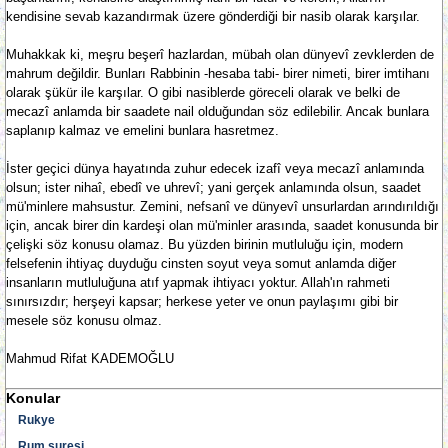
kendisine sevab kazandırmak üzere gönderdiği bir nasib olarak karşılar.
Muhakkak ki, meşru beşerî hazlardan, mübah olan dünyevî zevklerden de
mahrum değildir. Bunları Rabbinin -hesaba tabi- birer nimeti, birer imtihanı
olarak şükür ile karşılar. O gibi nasiblerde göreceli olarak ve belki de
mecazî anlamda bir saadete nail olduğundan söz edilebilir. Ancak bunlara
saplanıp kalmaz ve emelini bunlara hasretmez.
İster geçici dünya hayatında zuhur edecek izafî veya mecazî anlamında
olsun; ister nihaî, ebedî ve uhrevî; yani gerçek anlamında olsun, saadet
mü'minlere mahsustur. Zemini, nefsanî ve dünyevî unsurlardan arındırıldığı
için, ancak birer din kardeşi olan mü'minler arasında, saadet konusunda bir
çelişki söz konusu olamaz. Bu yüzden birinin mutluluğu için, modern
felsefenin ihtiyaç duyduğu cinsten soyut veya somut anlamda diğer
insanların mutluluğuna atıf yapmak ihtiyacı yoktur. Allah'ın rahmeti
sınırsızdır; herşeyi kapsar; herkese yeter ve onun paylaşımı gibi bir
mesele söz konusu olmaz.
Mahmud Rifat KADEMOĞLU
Konular
Rukye
Rum suresi