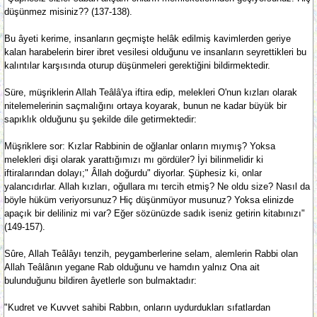
düşünmez misiniz?? (137-138).
Bu âyeti kerime, insanların geçmişte helâk edilmiş kavimlerden geriye
kalan harabelerin birer ibret vesilesi olduğunu ve insanların seyrettikleri bu
kalıntılar karşısında oturup düşünmeleri gerektiğini bildirmektedir.
Süre, müşriklerin Allah Teâlâ'ya iftira edip, melekleri O'nun kızları olarak
nitelemelerinin saçmalığını ortaya koyarak, bunun ne kadar büyük bir
sapıklık olduğunu şu şekilde dile getirmektedir:
Müşriklere sor: Kızlar Rabbinin de oğlanlar onların mıymış? Yoksa
melekleri dişi olarak yarattığımızı mı gördüler? İyi bilinmelidir ki
iftiralarından dolayı;" Âllah doğurdu" diyorlar. Şüphesiz ki, onlar
yalancıdırlar. Allah kızları, oğullara mı tercih etmiş? Ne oldu size? Nasıl da
böyle hüküm veriyorsunuz? Hiç düşünmüyor musunuz? Yoksa elinizde
apaçık bir deliliniz mi var? Eğer sözünüzde sadık iseniz getirin kitabınızı"
(149-157).
Sûre, Allah Teâlâyı tenzih, peygamberlerine selam, alemlerin Rabbi olan
Allah Teâlânın yegane Rab olduğunu ve hamdın yalnız Ona ait
bulunduğunu bildiren âyetlerle son bulmaktadır:
"Kudret ve Kuvvet sahibi Rabbın, onların uydurdukları sıfatlardan