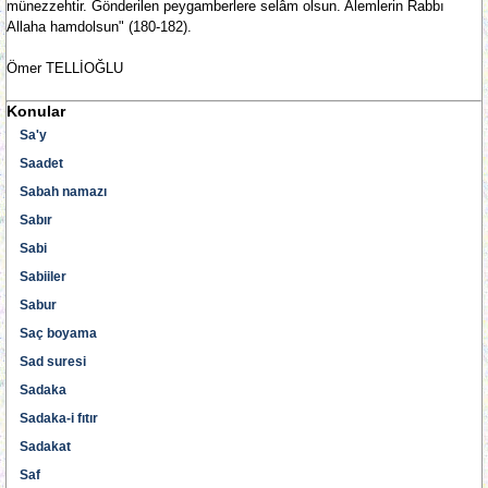
münezzehtir. Gönderilen peygamberlere selâm olsun. Alemlerin Rabbı
Allaha hamdolsun" (180-182).
Ömer TELLİOĞLU
Konular
Sa'y
Saadet
Sabah namazı
Sabır
Sabi
Sabiiler
Sabur
Saç boyama
Sad suresi
Sadaka
Sadaka-i fıtır
Sadakat
Saf