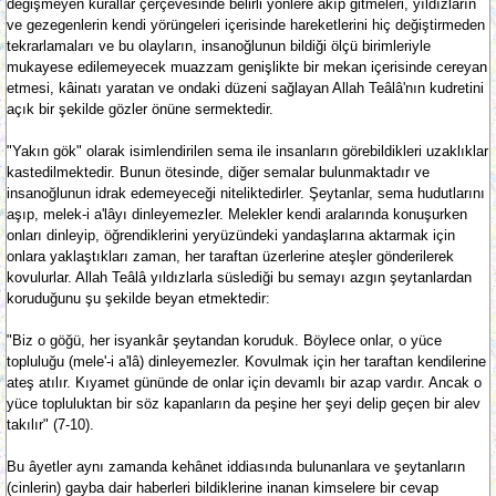
değişmeyen kurallar çerçevesinde belirli yönlere akıp gitmeleri, yıldızların
ve gezegenlerin kendi yörüngeleri içerisinde hareketlerini hiç değiştirmeden
tekrarlamaları ve bu olayların, insanoğlunun bildiği ölçü birimleriyle
mukayese edilemeyecek muazzam genişlikte bir mekan içerisinde cereyan
etmesi, kâinatı yaratan ve ondaki düzeni sağlayan Allah Teâlâ'nın kudretini
açık bir şekilde gözler önüne sermektedir.
"Yakın gök" olarak isimlendirilen sema ile insanların görebildikleri uzaklıklar
kastedilmektedir. Bunun ötesinde, diğer semalar bulunmaktadır ve
insanoğlunun idrak edemeyeceği niteliktedirler. Şeytanlar, sema hudutlarını
aşıp, melek-i a'lâyı dinleyemezler. Melekler kendi aralarında konuşurken
onları dinleyip, öğrendiklerini yeryüzündeki yandaşlarına aktarmak için
onlara yaklaştıkları zaman, her taraftan üzerlerine ateşler gönderilerek
kovulurlar. Allah Teâlâ yıldızlarla süslediği bu semayı azgın şeytanlardan
koruduğunu şu şekilde beyan etmektedir:
"Biz o göğü, her isyankâr şeytandan koruduk. Böylece onlar, o yüce
topluluğu (mele'-i a'lâ) dinleyemezler. Kovulmak için her taraftan kendilerine
ateş atılır. Kıyamet gününde de onlar için devamlı bir azap vardır. Ancak o
yüce topluluktan bir söz kapanların da peşine her şeyi delip geçen bir alev
takılır" (7-10).
Bu âyetler aynı zamanda kehânet iddiasında bulunanlara ve şeytanların
(cinlerin) gayba dair haberleri bildiklerine inanan kimselere bir cevap