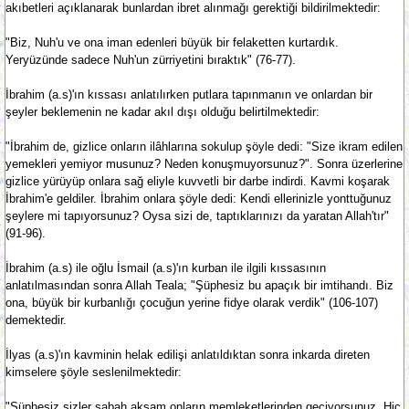
akıbetleri açıklanarak bunlardan ibret alınmağı gerektiği bildirilmektedir:
"Biz, Nuh'u ve ona iman edenleri büyük bir felaketten kurtardık.
Yeryüzünde sadece Nuh'un zürriyetini bıraktık" (76-77).
İbrahim (a.s)'ın kıssası anlatılırken putlara tapınmanın ve onlardan bir
şeyler beklemenin ne kadar akıl dışı olduğu belirtilmektedir:
"İbrahim de, gizlice onların ilâhlarına sokulup şöyle dedi: "Size ikram edilen
yemekleri yemiyor musunuz? Neden konuşmuyorsunuz?". Sonra üzerlerine
gizlice yürüyüp onlara sağ eliyle kuvvetli bir darbe indirdi. Kavmi koşarak
İbrahim'e geldiler. İbrahim onlara şöyle dedi: Kendi ellerinizle yonttuğunuz
şeylere mi tapıyorsunuz? Oysa sizi de, taptıklarınızı da yaratan Allah'tır"
(91-96).
İbrahim (a.s) ile oğlu İsmail (a.s)'ın kurban ile ilgili kıssasının
anlatılmasından sonra Allah Teala; "Şüphesiz bu apaçık bir imtihandı. Biz
ona, büyük bir kurbanlığı çocuğun yerine fidye olarak verdik" (106-107)
demektedir.
İlyas (a.s)'ın kavminin helak edilişi anlatıldıktan sonra inkarda direten
kimselere şöyle seslenilmektedir:
"Şüphesiz sizler sabah akşam onların memleketlerinden geçiyorsunuz. Hiç