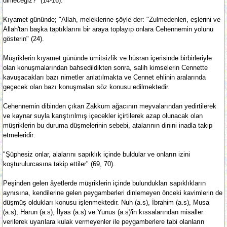
dirileceğiz?" (14-16).
Kıyamet gününde; "Allah, meleklerine şöyle der: "Zulmedenleri, eşlerini ve
Allah'tan başka taptıklarını bir araya toplayıp onlara Cehennemin yolunu
gösterin" (24).
Müşriklerin kıyamet gününde ümitsizlik ve hüsran içerisinde birbirleriyle
olan konuşmalarından bahsedildikten sonra, salih kimselerin Cennette
kavuşacakları bazı nimetler anlatılmakta ve Cennet ehlinin aralarında
geçecek olan bazı konuşmaları söz konusu edilmektedir.
Cehennemin dibinden çıkan Zakkum ağacının meyvalarından yedirtilerek
ve kaynar suyla karıştırılmış içecekler içirtilerek azap olunacak olan
müşriklerin bu duruma düşmelerinin sebebi, atalarının dinini inadla takip
etmeleridir:
"Şüphesiz onlar, alalarını sapıklık içinde buldular ve onların izini
koşturulurcasına takip ettiler" (69, 70).
Peşinden gelen âyetlerde müşriklerin içinde bulundukları sapıklıkların
aynısına, kendilerine gelen peygamberleri dinlemeyen önceki kavimlerin de
düşmüş oldukları konusu işlenmektedir. Nuh (a.s), İbrahim (a.s), Musa
(a.s), Harun (a.s), İlyas (a.s) ve Yunus (a.s)'in kıssalarından misaller
verilerek uyarılara kulak vermeyenler ile peygamberlere tabi olanların