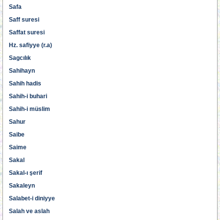
Safa
Saff suresi
Saffat suresi
Hz. safiyye (r.a)
Sagcılık
Sahihayn
Sahih hadis
Sahih-i buhari
Sahih-i müslim
Sahur
Saibe
Saime
Sakal
Sakal-ı şerif
Sakaleyn
Salabet-i diniyye
Salah ve aslah