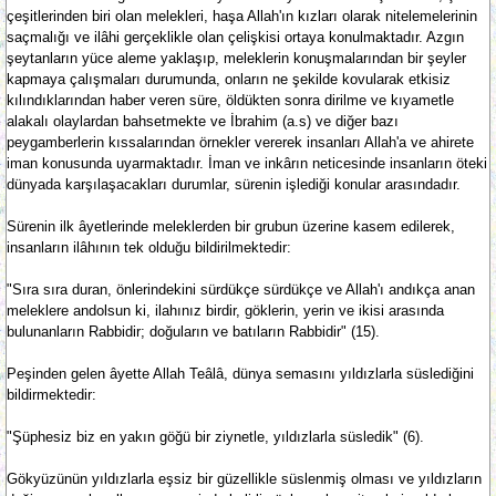
çeşitlerinden biri olan melekleri, haşa Allah'ın kızları olarak nitelemelerinin
saçmalığı ve ilâhi gerçeklikle olan çelişkisi ortaya konulmaktadır. Azgın
şeytanların yüce aleme yaklaşıp, meleklerin konuşmalarından bir şeyler
kapmaya çalışmaları durumunda, onların ne şekilde kovularak etkisiz
kılındıklarından haber veren süre, öldükten sonra dirilme ve kıyametle
alakalı olaylardan bahsetmekte ve İbrahim (a.s) ve diğer bazı
peygamberlerin kıssalarından örnekler vererek insanları Allah'a ve ahirete
iman konusunda uyarmaktadır. İman ve inkârın neticesinde insanların öteki
dünyada karşılaşacakları durumlar, sürenin işlediği konular arasındadır.
Sürenin ilk âyetlerinde meleklerden bir grubun üzerine kasem edilerek,
insanların ilâhının tek olduğu bildirilmektedir:
"Sıra sıra duran, önlerindekini sürdükçe sürdükçe ve Allah'ı andıkça anan
meleklere andolsun ki, ilahınız birdir, göklerin, yerin ve ikisi arasında
bulunanların Rabbidir; doğuların ve batıların Rabbidir" (15).
Peşinden gelen âyette Allah Teâlâ, dünya semasını yıldızlarla süslediğini
bildirmektedir:
"Şüphesiz biz en yakın göğü bir ziynetle, yıldızlarla süsledik" (6).
Gökyüzünün yıldızlarla eşsiz bir güzellikle süslenmiş olması ve yıldızların