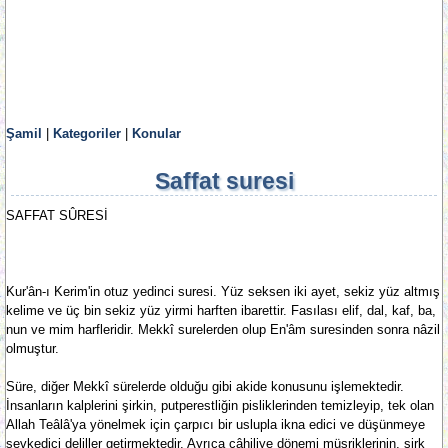
Şamil
|
Kategoriler
|
Konular
Saffat suresi
SAFFAT SÛRESİ
Kur'ân-ı Kerim'in otuz yedinci suresi. Yüz seksen iki ayet, sekiz yüz altmış
kelime ve üç bin sekiz yüz yirmi harften ibarettir. Fasılası elif, dal, kaf, ba,
nun ve mim harfleridir. Mekkî surelerden olup En'âm suresinden sonra nâzil
olmuştur.
Süre, diğer Mekkî sürelerde olduğu gibi akide konusunu işlemektedir.
İnsanların kalplerini şirkin, putperestliğin pisliklerinden temizleyip, tek olan
Allah Teâlâ'ya yönelmek için çarpıcı bir uslupla ikna edici ve düşünmeye
sevkedici deliller getirmektedir. Ayrıca câhiliye dönemi müşriklerinin, şirk