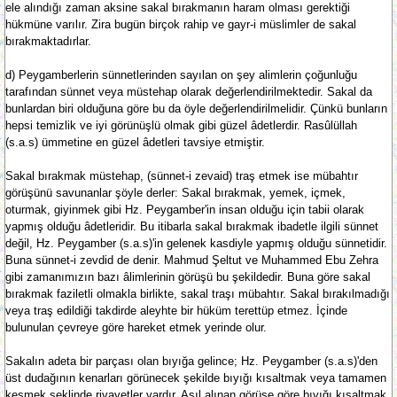
ele alındığı zaman aksine sakal bırakmanın haram olması gerektiği
hükmüne varılır. Zira bugün birçok rahip ve gayr-i müslimler de sakal
bırakmaktadırlar.
d) Peygamberlerin sünnetlerinden sayılan on şey alimlerin çoğunluğu
tarafından sünnet veya müstehap olarak değerlendirilmektedir. Sakal da
bunlardan biri olduğuna göre bu da öyle değerlendirilmelidir. Çünkü bunların
hepsi temizlik ve iyi görünüşlü olmak gibi güzel âdetlerdir. Rasûlüllah
(s.a.s) ümmetine en güzel âdetleri tavsiye etmiştir.
Sakal bırakmak müstehap, (sünnet-i zevaid) traş etmek ise mübahtır
görüşünü savunanlar şöyle derler: Sakal bırakmak, yemek, içmek,
oturmak, giyinmek gibi Hz. Peygamber'in insan olduğu için tabii olarak
yapmış olduğu âdetleridir. Bu itibarla sakal bırakmak ibadetle ilgili sünnet
değil, Hz. Peygamber (s.a.s)'in gelenek kasdiyle yapmış olduğu sünnetidir.
Buna sünnet-i zevdid de denir. Mahmud Şeltut ve Muhammed Ebu Zehra
gibi zamanımızın bazı âlimlerinin görüşü bu şekildedir. Buna göre sakal
bırakmak faziletli olmakla birlikte, sakal traşı mübahtır. Sakal bırakılmadığı
veya traş edildiği takdirde aleyhte bir hüküm terettüp etmez. İçinde
bulunulan çevreye göre hareket etmek yerinde olur.
Sakalın adeta bir parçası olan bıyığa gelince; Hz. Peygamber (s.a.s)'den
üst dudağının kenarları görünecek şekilde bıyığı kısaltmak veya tamamen
kesmek şeklinde rivayetler vardır. Asıl alınan görüşe göre bıyığı kısaltmak