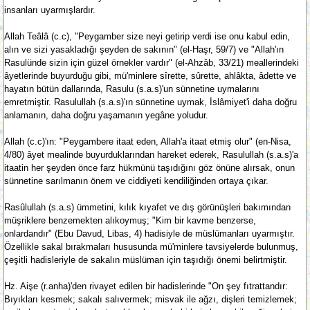
insanları uyarmışlardır.
Allah Teâlâ (c.c), "Peygamber size neyi getirip verdi ise onu kabul edin,
alın ve sizi yasakladığı şeyden de sakının" (el-Haşr, 59/7) ve "Allah'ın
Rasulünde sizin için güzel örnekler vardır" (el-Ahzâb, 33/21) meallerindeki
âyetlerinde buyurduğu gibi, mü'minlere sîrette, sûrette, ahlâkta, âdette ve
hayatın bütün dallarında, Rasulu (s.a.s)'un sünnetine uymalarını
emretmiştir. Rasulullah (s.a.s)'ın sünnetine uymak, İslâmiyet'i daha doğru
anlamanın, daha doğru yaşamanın yegâne yoludur.
Allah (c.c)'ın: "Peygambere itaat eden, Allah'a itaat etmiş olur" (en-Nisa,
4/80) âyet mealinde buyurduklarından hareket ederek, Rasulullah (s.a.s)'a
itaatin her şeyden önce farz hükmünü taşıdığını göz önüne alırsak, onun
sünnetine sarılmanın önem ve ciddiyeti kendiliğinden ortaya çıkar.
Rasûlullah (s.a.s) ümmetini, kılık kıyafet ve dış görünüşleri bakımından
müşriklere benzemekten alıkoymuş; "Kim bir kavme benzerse,
onlardandır" (Ebu Davud, Libas, 4) hadisiyle de müslümanları uyarmıştır.
Özellikle sakal bırakmaları hususunda mü'minlere tavsiyelerde bulunmuş,
çeşitli hadisleriyle de sakalın müslüman için taşıdığı önemi belirtmiştir.
Hz. Aişe (r.anha)'den rivayet edilen bir hadislerinde "On şey fıtrattandır:
Bıyıkları kesmek; sakalı salıvermek; misvak ile ağzı, dişleri temizlemek;