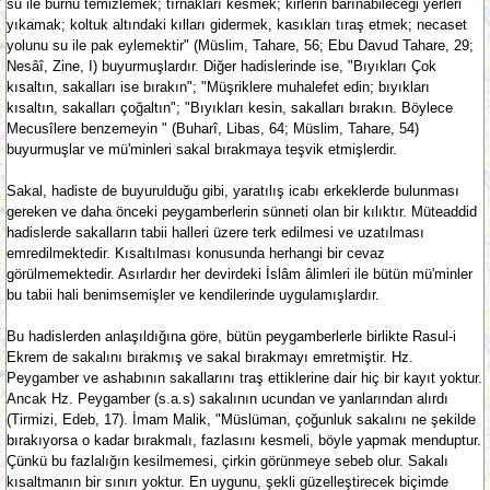
su ile burnu temizlemek; tırnakları kesmek; kirlerin barınabileceği yerleri
yıkamak; koltuk altındaki kılları gidermek, kasıkları tıraş etmek; necaset
yolunu su ile pak eylemektir" (Müslim, Tahare, 56; Ebu Davud Tahare, 29;
Nesâî, Zine, I) buyurmuşlardır. Diğer hadislerinde ise, "Bıyıkları Çok
kısaltın, sakalları ise bırakın"; "Müşriklere muhalefet edin; bıyıkları
kısaltın, sakalları çoğaltın"; "Bıyıkları kesin, sakalları bırakın. Böylece
Mecusîlere benzemeyin " (Buharî, Libas, 64; Müslim, Tahare, 54)
buyurmuşlar ve mü'minleri sakal bırakmaya teşvik etmişlerdir.
Sakal, hadiste de buyurulduğu gibi, yaratılış icabı erkeklerde bulunması
gereken ve daha önceki peygamberlerin sünneti olan bir kılıktır. Müteaddid
hadislerde sakalların tabii halleri üzere terk edilmesi ve uzatılması
emredilmektedir. Kısaltılması konusunda herhangi bir cevaz
görülmemektedir. Asırlardır her devirdeki İslâm âlimleri ile bütün mü'minler
bu tabii hali benimsemişler ve kendilerinde uygulamışlardır.
Bu hadislerden anlaşıldığına göre, bütün peygamberlerle birlikte Rasul-i
Ekrem de sakalını bırakmış ve sakal bırakmayı emretmiştir. Hz.
Peygamber ve ashabının sakallarını traş ettiklerine dair hiç bir kayıt yoktur.
Ancak Hz. Peygamber (s.a.s) sakalının ucundan ve yanlarından alırdı
(Tirmizi, Edeb, 17). İmam Malik, "Müslüman, çoğunluk sakalını ne şekilde
bırakıyorsa o kadar bırakmalı, fazlasını kesmeli, böyle yapmak menduptur.
Çünkü bu fazlalığın kesilmemesi, çirkin görünmeye sebeb olur. Sakalı
kısaltmanın bir sınırı yoktur. En uygunu, şekli güzelleştirecek biçimde