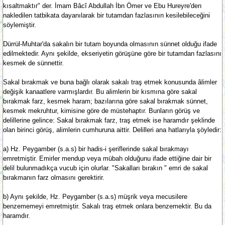
kısaltmaktır" der. İmam Bâcî Abdullah İbn Ömer ve Ebu Hureyre'den
nakledilen tatbikata dayanılarak bir tutamdan fazlasının kesilebileceğini
söylemiştir.
Dürrül-Muhtar'da sakalın bir tutam boyunda olmasının sünnet olduğu ifade
edilmektedir. Aynı şekilde, ekseriyetin görüşüne göre bir tutamdan fazlasını
kesmek de sünnettir.
Sakal bırakmak ve buna bağlı olarak sakalı traş etmek konusunda âlimler
değişik kanaatlere varmışlardır. Bu alimlerin bir kısmına göre sakal
bırakmak farz, kesmek haram; bazılarına göre sakal bırakmak sünnet,
kesmek mekruhtur, kimisine göre de müstehaptır. Bunların görüş ve
delillerine gelince: Sakal bırakmak farz, traş etmek ise haramdır şeklinde
olan birinci görüş, alimlerin cumhuruna aittir. Delilleri ana hatlarıyla şöyledir:
a) Hz. Peygamber (s.a.s) bir hadis-i şeriflerinde sakal bırakmayı
emretmiştir. Emirler mendup veya mübah olduğunu ifade ettiğine dair bir
delil bulunmadıkça vucub için olurlar. "Sakalları bırakın " emri de sakal
bırakmanın farz olmasını gerektirir.
b) Aynı şekilde, Hz. Peygamber (s.a.s) müşrik veya mecusilere
benzememeyi emretmiştir. Sakalı traş etmek onlara benzemektir. Bu da
haramdır.