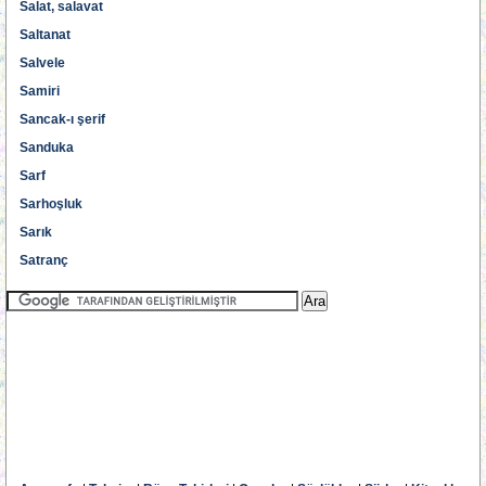
Salat, salavat
Saltanat
Salvele
Samiri
Sancak-ı şerif
Sanduka
Sarf
Sarhoşluk
Sarık
Satranç