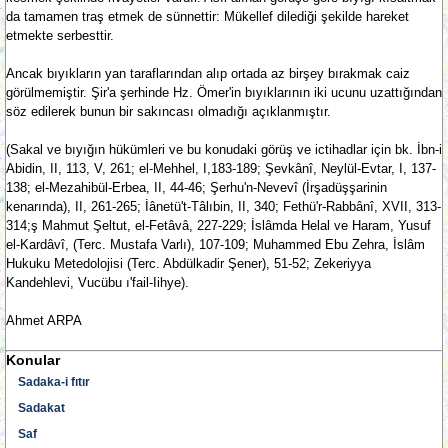
da tamamen traş etmek de sünnettir: Mükellef dilediği şekilde hareket
etmekte serbesttir.
Ancak bıyıkların yan taraflarından alıp ortada az birşey bırakmak caiz
görülmemiştir. Şir'a şerhinde Hz. Ömer'in bıyıklarının iki ucunu uzattığından
söz edilerek bunun bir sakıncası olmadığı açıklanmıştır.
(Sakal ve bıyığın hükümleri ve bu konudaki görüş ve ictihadlar için bk. İbn-i
Abidin, II, 113, V, 261; el-Mehhel, I,183-189; Şevkânî, Neylül-Evtar, I, 137-
138; el-Mezahibül-Erbea, II, 44-46; Şerhu'n-Nevevî (İrşadüşşarinin
kenarında), II, 261-265; İânetü't-Tâlıbin, II, 340; Fethü'r-Rabbânî, XVII, 313-
314;ş Mahmut Şeltut, el-Fetâvâ, 227-229; İslâmda Helal ve Haram, Yusuf
el-Kardâvî, (Terc. Mustafa Varlı), 107-109; Muhammed Ebu Zehra, İslâm
Hukuku Metedolojisi (Terc. Abdülkadir Şener), 51-52; Zekeriyya
Kandehlevi, Vucübu ı'fail-Iihye).
Ahmet ARPA
Konular
Sadaka-i fıtır
Sadakat
Saf