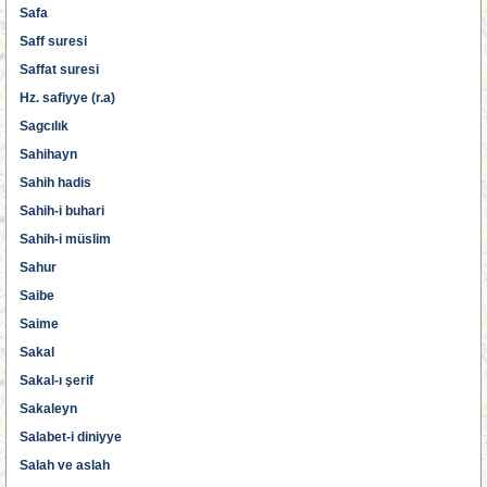
Safa
Saff suresi
Saffat suresi
Hz. safiyye (r.a)
Sagcılık
Sahihayn
Sahih hadis
Sahih-i buhari
Sahih-i müslim
Sahur
Saibe
Saime
Sakal
Sakal-ı şerif
Sakaleyn
Salabet-i diniyye
Salah ve aslah