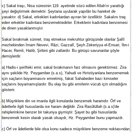
c) Sakal traşı, Nisa süresinin 119. ayetinde sözü edilen Allah'ın yarattığı
şeyi değiştirmek demektir. Şeytana uyularak yapılân bu hareket de
yasaktır. d) Sakal, erkekleri kadınlardan ayıran bir özelliktir. Sakalını traş
eden erkekler kadınlara benzemektedirler. Erkeklerin kadınlara benzemesi
de dinen yasaklanmıştır.
Sakal bırakmak sünnet, traş etmekse mekruhtur görüşünde olanlar Şafiî
mezhebinden İmam Nevevi, Râzi, Gazzalî, Şeyh Zekeriyya el-Ensari, İbn-i
Hacer, Remli, Hatib, Şirbini gibi zatlardır. Bu görüşü savunanlar şöyle
demişlerdir.
a) Hadis-i şerifteki emir, sakal bırakmanın farz olmasını gerektirmez. Zira
aynı şekilde Hz. Peygamber (s.a.s), Yahudi ve Hıristiyanlara benzememek
için saçların boyanmasını emretmiş, fakat Sahabeden bazı kimseler
saçlarını boyamamışlardır. Bu olay bu gibi emirlerin vücub için olmadığını
gösterir.
b) Müşriklere din ve imanla ilgili konularda benzemek haramdır. Örf ve
âdetlerle ilgili hususlarda ise haram değildir. Zira Rasûlüllah (s.a.s)'de
rahiplerinkine benzer bir takunya giymiştir. Şayet bu gibi hususlarda
benzemek kesin olarak yasak olsaydı, Hz. Peygamber bunu yapmazdı.
c) Örf ve âdetlerde bile olsa konu sadece müşriklere benzeme noktasından