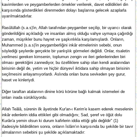
kavimlerden ve peygamberlerden örnekler verilerek, davet edildikleri din
karşısında gösterdikleri direnmeden dolayı başlarına gelecek azaplarla
uyarılmaktadırlar.
Rasûlüllah (s.a.s)'in, Allah tarafından peygamber seçilip, bir uyarıcı olarak
gönderildiğini açıkladığı ve insanları almış olduğu vahye uymaya çağırdığı
zaman, müşrikler bunu hayret ve şaşkınlıkla karşılamışlardı. Onların,
Muhammed (s.a.s)'in peygamberliğini inkâr etmelerinin sebebi, onun
söylediği şeylerde gerçekte bir yanlışlık görmeleri değildi. Onlar, risaletin
verilmesi gereken kimsenin, toplumun zengin ve ileri gelenlerinden biri
olması gerektiğini zannediyor, bu özelliklere sahip olan kendi aralarından
birisinin değil de, yetim ve hiçbir dünyevî iktidara sahip olmayan birisinin
seçilmesini anlayamıyorlardı. Aslında onları buna sevkeden şey gurur,
haset ve kinleriydi.
Diğer taraftan atalarının dinine körü körüne bağlı kalmak istemeleri de
onları inada sürüklüyordu.
Allah Teâlâ, sürenin ilk âyetinde Kur'an-ı Kerim'e kasem ederek meselenin
inkâr edenlerin iddia ettikleri gibi olmadığını; Sad, şeref ve öğüt dolu
Kurân'a yemin olsun ki durum kafirlerin iddia ettiği gibi değildir" (1)
ifadesiyle bildirdikten sonra, onların İslâm'ın karşısında bu şekilde bir tavır
almalarının sebebini şu şekilde açıklamaktadır: