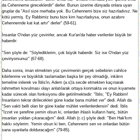
da Cehenneme gireceklerdir" derler. Bunun üzerine dünyada onlara uyan
gruplar da "Asıl size merhaba yok. Bu Cehennemi bize siz hazırladınız. Ne
kötü yermiş. Ey Rabbimiz bunu bize kim hazırladıysa, onun azabını
Cehennemde kat kat artır" derler" (59-61).
İnsanlar O'ndan yüz çevirirler, ancak Kur'an'da haber verilenler büyük bir
haberdir:
"Sen şöyle de: "Söylediklerim, çok büyük haberdir. Siz ise O'ndan yüz
çeviriyorsunuz" (67-68).
Daha sonra, iman etmekten yüz çevirmenin gerçek sebebinin cahilce
kibirlenme ve büyüklük taslamadan başka bir şey olmadığı, inkârın
temeline inilerek ve İblis'in, Adem (a.s)'a secde etmekten kaçınarak
rahmetten kovulması olayı anlatılarak ortaya konmakta ve onun kıyamete
kadar sürecek olan fonksiyonu dile getirilmektedir: "İblis; "Ey Rabbim!
İnsanların tekrar dirilecekleri güne kadar bana mühlet ver" dedi. Allah da
"Sen vakti belli olan bir güne kadar mühlet verilenlerdensin" dedi. İblis
"İzzet ve şerefine yemin olsun ki, onlardan ihlaslı kulların hariç, bütün
insanları yoldan çıkaracağım" dedi. Allah (c.c) şöyle dedi: "Ben Hak'kım
hakkı söylerim. Yemin olsun ki ben, Cehennemi sen ve onlardan bütün
sana uyanlarla dolduracağım" (79-85).