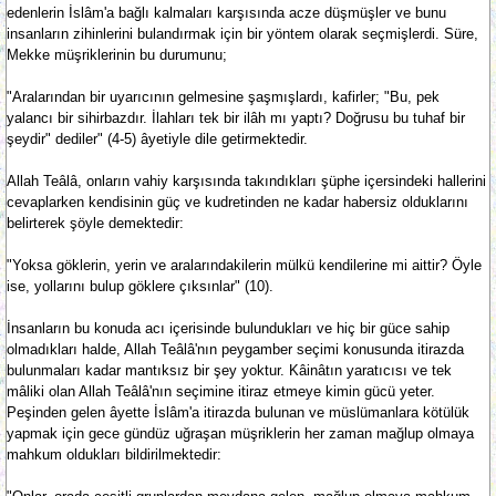
edenlerin İslâm'a bağlı kalmaları karşısında acze düşmüşler ve bunu
insanların zihinlerini bulandırmak için bir yöntem olarak seçmişlerdi. Süre,
Mekke müşriklerinin bu durumunu;
"Aralarından bir uyarıcının gelmesine şaşmışlardı, kafirler; "Bu, pek
yalancı bir sihirbazdır. İlahları tek bir ilâh mı yaptı? Doğrusu bu tuhaf bir
şeydir" dediler" (4-5) âyetiyle dile getirmektedir.
Allah Teâlâ, onların vahiy karşısında takındıkları şüphe içersindeki hallerini
cevaplarken kendisinin güç ve kudretinden ne kadar habersiz olduklarını
belirterek şöyle demektedir:
"Yoksa göklerin, yerin ve aralarındakilerin mülkü kendilerine mi aittir? Öyle
ise, yollarını bulup göklere çıksınlar" (10).
İnsanların bu konuda acı içerisinde bulundukları ve hiç bir güce sahip
olmadıkları halde, Allah Teâlâ'nın peygamber seçimi konusunda itirazda
bulunmaları kadar mantıksız bir şey yoktur. Kâinâtın yaratıcısı ve tek
mâliki olan Allah Teâlâ'nın seçimine itiraz etmeye kimin gücü yeter.
Peşinden gelen âyette İslâm'a itirazda bulunan ve müslümanlara kötülük
yapmak için gece gündüz uğraşan müşriklerin her zaman mağlup olmaya
mahkum oldukları bildirilmektedir: