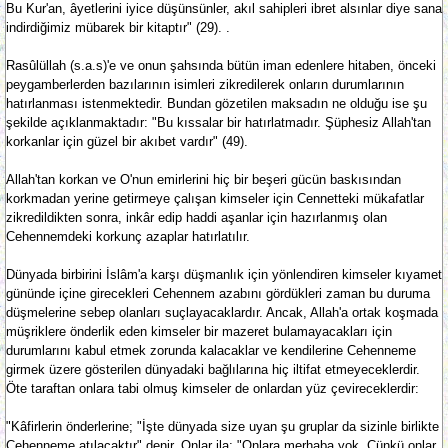
Bu Kur'an, âyetlerini iyice düşünsünler, akıl sahipleri ibret alsınlar diye sana
indirdiğimiz mübarek bir kitaptır" (29). .
Rasûlüllah (s.a.s)'e ve onun şahsında bütün iman edenlere hitaben, önceki
peygamberlerden bazılarının isimleri zikredilerek onların durumlarının
hatırlanması istenmektedir. Bundan gözetilen maksadın ne olduğu ise şu
şekilde açıklanmaktadır: "Bu kıssalar bir hatırlatmadır. Şüphesiz Allah'tan
korkanlar için güzel bir akıbet vardır" (49).
Allah'tan korkan ve O'nun emirlerini hiç bir beşeri gücün baskısından
korkmadan yerine getirmeye çalışan kimseler için Cennetteki mükafatlar
zikredildikten sonra, inkâr edip haddi aşanlar için hazırlanmış olan
Cehennemdeki korkunç azaplar hatırlatılır.
Dünyada birbirini İslâm'a karşı düşmanlık için yönlendiren kimseler kıyamet
gününde içine girecekleri Cehennem azabını gördükleri zaman bu duruma
düşmelerine sebep olanları suçlayacaklardır. Ancak, Allah'a ortak koşmada
müşriklere önderlik eden kimseler bir mazeret bulamayacakları için
durumlarını kabul etmek zorunda kalacaklar ve kendilerine Cehenneme
girmek üzere gösterilen dünyadaki bağlılarına hiç iltifat etmeyeceklerdir.
Öte taraftan onlara tabi olmuş kimseler de onlardan yüz çevireceklerdir:
"Kâfirlerin önderlerine; "İşte dünyada size uyan şu gruplar da sizinle birlikte
Cehenneme atılacaktır" denir. Onlar ila; "Onlara merhaba yok. Çünkü onlar