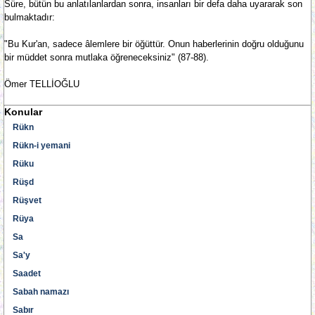
Süre, bütün bu anlatılanlardan sonra, insanları bir defa daha uyararak son
bulmaktadır:
"Bu Kur'an, sadece âlemlere bir öğüttür. Onun haberlerinin doğru olduğunu
bir müddet sonra mutlaka öğreneceksiniz" (87-88).
Ömer TELLİOĞLU
Konular
Rükn
Rükn-i yemani
Rüku
Rüşd
Rüşvet
Rüya
Sa
Sa'y
Saadet
Sabah namazı
Sabır