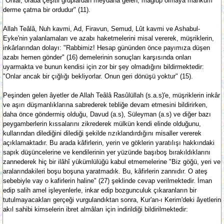
"Onlar, orada çeşitli gruplardan meydana gelen, mağlup olmaya mahkum
derme çatma bir ordudur" (11).
Allah Teâlâ, Nuh kavmi, Ad, Firavun, Semud, Lût kavmi ve Ashabul-
Eyke'nin yalanlamaları ve azabı haketmelerini misal vererek, müşriklerin,
inkârlarından dolayı: "Rabbimiz! Hesap gününden önce payımıza düşen
azabı hemen gönder" (16) demelerinin sonuçları karşısında onları
uyarmakta ve bunun kendisi için zor bir şey olmadığını bildirmektedir:
"Onlar ancak bir çığlığı bekliyorlar. Onun geri dönüşü yoktur" (15).
Peşinden gelen âyetler de Allah Teâlâ Rasûlüllah (s.a.s)'e, müşriklerin inkâr
ve aşırı düşmanlıklarına sabrederek tebliğe devam etmesini bildirirken,
daha önce göndermiş olduğu, Davud (a.s), Süleyman (a.s) ve diğer bazı
peygamberlerin kıssalarını zikrederek mülkün kendi elinde olduğunu,
kullarından dilediğini dilediği şekilde rızıklandırdığını misaller vererek
açıklamaktadır. Bu arada kâfirlerin, yerin ve göklerin yaratılışı hakkındaki
sapık düşüncelerine ve kendilerinin yer yüzünde başıboş bırakıldıklarını
zannederek hiç bir ilâhî yükümlülüğü kabul etmemelerine "Biz göğü, yeri ve
aralarındakileri boşu boşuna yaratmadık. Bu, kâfirlerin zannıdır. O ateş
sebebiyle vay o kafirlerin haline" (27) şeklinde cevap verilmektedir. İman
edip salih amel işleyenlerle, inkar edip bozgunculuk çıkaranların bir
tutulmayacakları gerçeği vurgulandıktan sonra, Kur'an-ı Kerim'deki âyetlerin
akıl sahibi kimselerin ibret almâları için indirildiği bildirilmektedir: