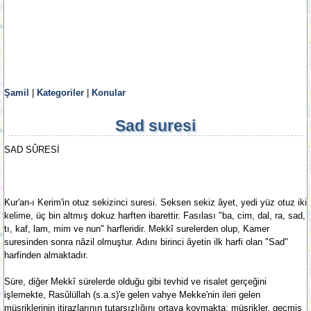
Şamil
|
Kategoriler
|
Konular
Sad suresi
SAD SÛRESİ
Kur'an-ı Kerim'in otuz sekizinci suresi. Seksen sekiz âyet, yedi yüz otuz iki
kelime, üç bin altmış dokuz harften ibarettir. Fasılası "ba, cim, dal, ra, sad,
tı, kaf, lam, mim ve nun" harfleridir. Mekkî surelerden olup, Kamer
suresinden sonra nâzil olmuştur. Adını birinci âyetin ilk harfi olan "Sad"
harfinden almaktadır.
Süre, diğer Mekkî sürelerde olduğu gibi tevhid ve risalet gerçeğini
işlemekte, Rasûlüllah (s.a.s)'e gelen vahye Mekke'nin ileri gelen
müşriklerinin itirazlarının tutarsızlığını ortaya koymakta; müşrikler, geçmiş