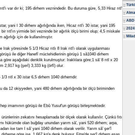
Türk
tl'ı var dır ki; 195 dirhem veznindedir. Bu duruma güre, 5,33 Hiraz rıtl'ı
Alma
ABD 
star, yani I 30 dirhenı ağırlığında iken, Hicaz rıtl'ı 30 istar, yani 195
2024
 bir rıtl'ın yirmide biri vezninde bir ağırlık ölçü birimi olup; 4,5 miskale
Milad
 ağırlığı için de kullanılmıştır.
e Irak yöresinde 5 1/3 Hicaz rıtlı 8 Irak rıtl'ı olarak uygulanması
örüşü ile diğer Hanefî müctehidlerinin görüşü 1 sâ1040 dirhem
na göre aşağıdaki denklik kurulmuştur: Iraklılara göre;1 sâ' 8 rıtl x 20
m 2,917 kg (şerî) 3,333 kg (örfî) olur.
5 1/3 rıtl x 30 istar 6,5 dirhem 1040 dirhemdir.
 bu da 12 okiyyeden, yani 480 dirhem ağırlığında bir ölçü biriminden
zhep imamının görüşü ile Ebû Yusuf'un görüşü birleşmektedir.
m ürünlerinin zekatını hesaplamada bir ölçek olarak kullanılır. Çünkü fıtır
nı hükümde olan buğday unundan yarım sâ', yani 520 dirhem; arpa,
an ise tam I sâ' yani 1040 dirhem olarak verilir. Yarım sâ' şer'î
 dirheme göre ise, 1,667 kg'a denk bulunur. Fitre'de şer'î dirhem esas