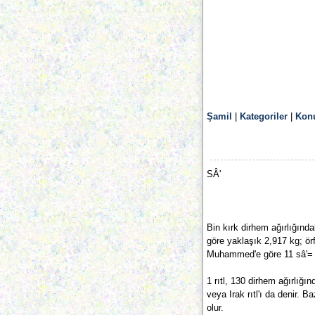
Şamil
|
Kategoriler
|
Konu
SÂ'
Bin kırk dirhem ağırlığında
göre yaklaşık 2,917 kg; ör
Muhammed'e göre 11 sâ'= 8 Ir
1 rıtl, 130 dirhem ağırlığı
veya Irak rıtl'ı da denir. B
olur.