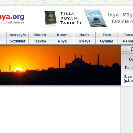
Anasayfa
Kitaplik
Kuran
Hadis
Fıkıh
Foru
Sözlükler
Takvim
Rüya
Hikaye
Oyunlar
Rehb
Üy
Paro
[Üye 
[p.Un