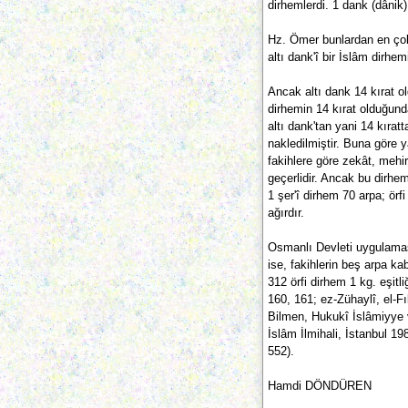
dirhemlerdi. 1 dank (dânik) 
Hz. Ömer bunlardan en çok 
altı dank'î bir İslâm dirhem
Ancak altı dank 14 kırat old
dirhemin 14 kırat olduğun
altı dank'tan yani 14 kıra
nakledilmiştir. Buna göre ya
fakihlere göre zekât, mehir
geçerlidir. Ancak bu dirhem
1 şer'î dirhem 70 arpa; örfi
ağırdır.
Osmanlı Devleti uygulaması
ise, fakihlerin beş arpa kab
312 örfi dirhem 1 kg. eşitli
160, 161; ez-Zühaylî, el-F
Bilmen, Hukukî İslâmiyye 
İslâm İlmihali, İstanbul 19
552).
Hamdi DÖNDÜREN