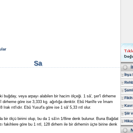
lar
Sa
İ
İhya 
Rehb
Şami
ki buğday, veya arpayı alabilen bir hacim ölçeği. 1 sâ', şer'î dirheme
Fikih
fî dirheme göre ise 3,333 kg. ağırlığa denktir. Ebû Hanîfe ve İmam
Kavr
ak rıtl'ıdır. Ebû Yusuf'a göre ise 1 sâ' 5,33 rıtl olur.
Şiir 
nda bir ölçü birimi olup, bu da 1 sâ'ın 1/8ine denk bulunur. Buna Bağdat
Hika
azı fakihlere göre bu 1 rıtl, 128 dirhem ile bir dirhemin üçte birine denk
N