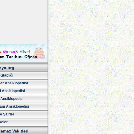
hya.org
Kitaplığı
er Ansiklopedisi
l Ansiklopedisi
 Ansiklopedisi
am Ansiklopedisi
ve Şairler
yeler
amaz Vakitleri