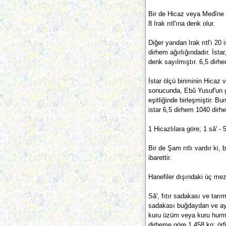
Bir de Hicaz veya Medîne rı
8 Irak rıtl'ına denk olur.
Diğer yandan Irak rıtl'ı 20 i
dirhem ağırlığındadır. İstar,
denk sayılmıştır. 6,5 dirhem
İstar ölçü biriminin Hicaz v
sonucunda, Ebû Yusuf'un g
eşitliğinde birleşmiştir. Bu
istar 6,5 dirhem 1040 dirhe
1 Hicazlılara göre; 1 sâ' - 
Bir de Şam rıtlı vardır ki,
ibarettir.
Hanefiler dışındaki üç me
Sâ', fıtır sadakası ve tarı
sadakası buğdaydan ve ay
kuru üzüm veya kuru hurmad
dirheme göre 1,458 kg; örfi