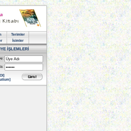
m
Terimler
er
İsimler
ÜYE İŞLEMLERİ
e:
la:
Ol]
uttum]