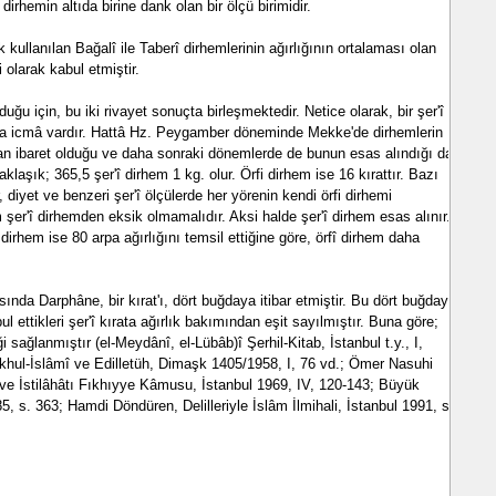
dirhemin altıda birine dank olan bir ölçü birimidir.
kullanılan Bağalî ile Taberî dirhemlerinin ağırlığının ortalaması olan
i olarak kabul etmiştir.
uğu için, bu iki rivayet sonuçta birleşmektedir. Netice olarak, bir şer'î
da icmâ vardır. Hattâ Hz. Peygamber döneminde Mekke'de dirhemlerin
ttan ibaret olduğu ve daha sonraki dönemlerde de bunun esas alındığı da
klaşık; 365,5 şer'î dirhem 1 kg. olur. Örfi dirhem ise 16 kırattır. Bazı
, diyet ve benzeri şer'î ölçülerde her yörenin kendi örfi dirhemi
 şer'î dirhemden eksik olmamalıdır. Aksi halde şer'î dirhem esas alınır.
 dirhem ise 80 arpa ağırlığını temsil ettiğine göre, örfî dirhem daha
nda Darphâne, bir kırat'ı, dört buğdaya itibar etmiştir. Bu dört buğday
ul ettikleri şer'î kırata ağırlık bakımından eşit sayılmıştır. Buna göre;
ği sağlanmıştır (el-Meydânî, el-Lübâb)î Şerhil-Kitab, İstanbul t.y., I,
ıkhul-İslâmî ve Edilletüh, Dimaşk 1405/1958, I, 76 vd.; Ömer Nasuhi
ve İstilâhâtı Fıkhıyye Kâmusu, İstanbul 1969, IV, 120-143; Büyük
85, s. 363; Hamdi Döndüren, Delilleriyle İslâm İlmihali, İstanbul 1991, s.