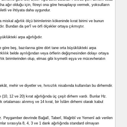
aha ağır olduğu için, fitreyi ona göre hesaplayıp vermek, yoksulların
iletli ve ihtiyata daha uygundur.
 miskal ağırlık ölçü birimlerinin kökeninde kırat birimi ve bunun
dır. Bundan da şer'î ve örfi ölçekler ortaya çıkmıştır.
yüklükteki arpa ağırlığıdır.
ere göre beş, bazılarına göre dört tane orta büyüklükteki arpa
farklılık belde ayrılığından veya örflerin değişmesinden dolayı ortaya
ğırlık birimlerinden olup, elmas gibi kıymetli eşya ve mücevheratın
Zekât, mehir ve diyetler ve, hırsızlık nisabında kullanılan bu dirhemdir.
0, 12 ve 20) kırat ağırlığında üç çeşit dirhem vardı. Bunlar Hz.
ek ortalaması alınmış ve 14 kırat, bir İslâm dirhemi olarak kabul
Hz. Peygamber devrinde Bağalî, Taberî, Mağribî ve Yemenî adı verilen
unlar sırasıyla 8, 4, 3 ve 1 dank ağırlığında standard olmayan