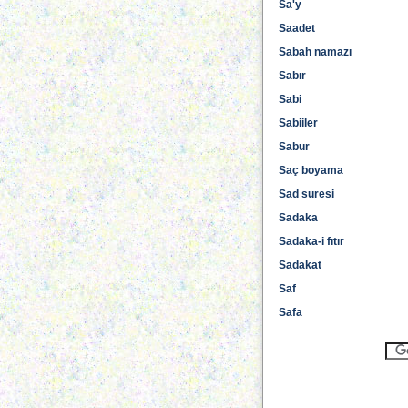
Sa'y
Saadet
Sabah namazı
Sabır
Sabi
Sabiiler
Sabur
Saç boyama
Sad suresi
Sadaka
Sadaka-i fıtır
Sadakat
Saf
Safa