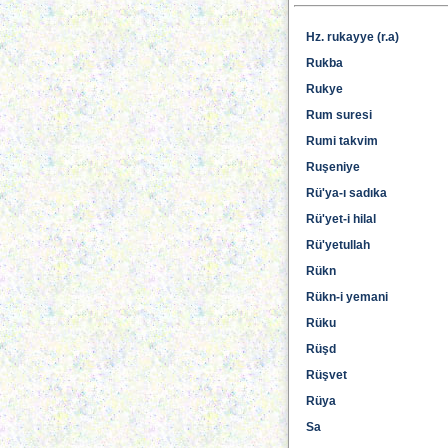
Hz. rukayye (r.a)
Rukba
Rukye
Rum suresi
Rumi takvim
Ruşeniye
Rü'ya-ı sadıka
Rü'yet-i hilal
Rü'yetullah
Rükn
Rükn-i yemani
Rüku
Rüşd
Rüşvet
Rüya
Sa