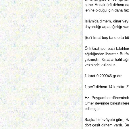
alınır. Ancak örfi dirhem d
lehine olduğu için daha faz
İslâm'da dirhem, dinar veya
dayandığı arpa ağırlığı var
Şer'î kırat beş tane orta bü
Örfi kırat ise, bazı fakihl
ağırlığından ibarettir. Bu 
çıkmıştır. Kıratlar hafif a
vezninde kullanılır.
1 kırat 0,200046 gr dır.
1 şer'î dirhem 14 kırattır. 
Hz. Peygamber döneminde (1
Ömer devrinde birleştiriler
edilmiştir.
Başka bir rivâyete göre, 
dört çeşit dirhem vardı. B