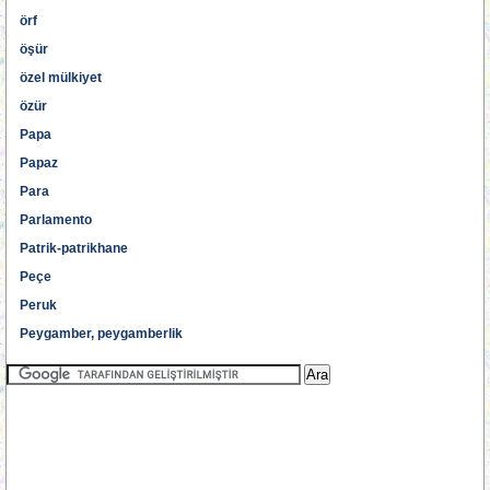
örf
öşür
özel mülkiyet
özür
Papa
Papaz
Para
Parlamento
Patrik-patrikhane
Peçe
Peruk
Peygamber, peygamberlik