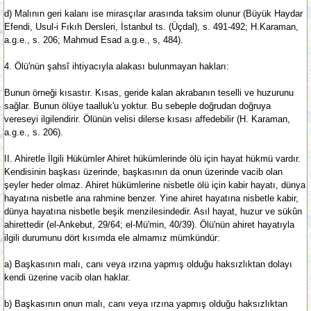
d) Malının geri kalanı ise mirasçılar arasında taksim olunur (Büyük Haydar
Efendi, Usul-i Fıkıh Dersleri, İstanbul ts. (Üçdal), s. 491-492; H.Karaman,
a.g.e., s. 206; Mahmud Esad a.g.e., s, 484).
4. Ölü'nün şahsî ihtiyacıyla alakası bulunmayan hakları:
Bunun örneği kısastır. Kısas, geride kalan akrabanın teselli ve huzurunu
sağlar. Bunun ölüye taalluk'u yoktur. Bu sebeple doğrudan doğruya
vereseyi ilgilendirir. Ölünün velisi dilerse kısası affedebilir (H. Karaman,
a.g.e., s. 206).
II. Ahiretle İlgili Hükümler Ahiret hükümlerinde ölü için hayat hükmü vardır.
Kendisinin başkası üzerinde, başkasının da onun üzerinde vacib olan
şeyler heder olmaz. Ahiret hükümlerine nisbetle ölü için kabir hayatı, dünya
hayatına nisbetle ana rahmine benzer. Yine ahiret hayatına nisbetle kabir,
dünya hayatına nisbetle beşik menzilesindedir. Asıl hayat, huzur ve sükûn
ahirettedir (el-Ankebut, 29/64; el-Mü'min, 40/39). Ölü'nün ahiret hayatıyla
ilgili durumunu dört kısımda ele almamız mümkündür:
a) Başkasının malı, canı veya ırzına yapmış olduğu haksızlıktan dolayı
kendi üzerine vacib olan haklar.
b) Başkasının onun malı, canı veya ırzına yapmış olduğu haksızlıktan