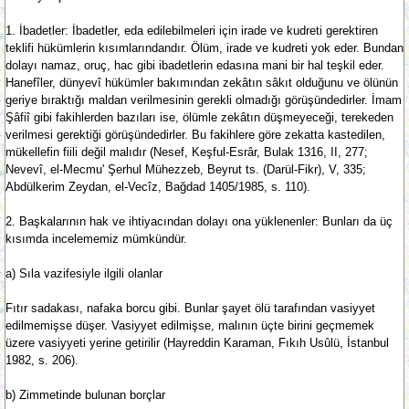
1. İbadetler: İbadetler, eda edilebilmeleri için irade ve kudreti gerektiren
teklifi hükümlerin kısımlarındandır. Ölüm, irade ve kudreti yok eder. Bundan
dolayı namaz, oruç, hac gibi ibadetlerin edasına mani bir hal teşkil eder.
Hanefîler, dünyevî hükümler bakımından zekâtın sâkıt olduğunu ve ölünün
geriye bıraktığı maldan verilmesinin gerekli olmadığı görüşündedirler. İmam
Şâfiî gibi fakihlerden bazıları ise, ölümle zekâtın düşmeyeceği, terekeden
verilmesi gerektiği görüşündedirler. Bu fakihlere göre zekatta kastedilen,
mükellefin fiili değil malıdır (Nesef, Keşful-Esrâr, Bulak 1316, II, 277;
Nevevî, el-Mecmu' Şerhul Mühezzeb, Beyrut ts. (Darül-Fikr), V, 335;
Abdülkerim Zeydan, el-Vecîz, Bağdad 1405/1985, s. 110).
2. Başkalarının hak ve ihtiyacından dolayı ona yüklenenler: Bunları da üç
kısımda incelememiz mümkündür.
a) Sıla vazifesiyle ilgili olanlar
Fıtır sadakası, nafaka borcu gibi. Bunlar şayet ölü tarafından vasiyyet
edilmemişse düşer. Vasiyyet edilmişse, malının üçte birini geçmemek
üzere vasiyyeti yerine getirilir (Hayreddin Karaman, Fıkıh Usûlü, İstanbul
1982, s. 206).
b) Zimmetinde bulunan borçlar