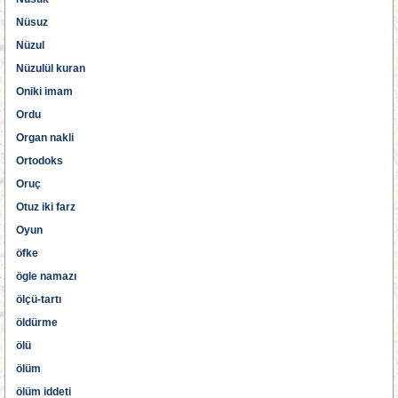
Nüsuz
Nüzul
Nüzulül kuran
Oniki imam
Ordu
Organ nakli
Ortodoks
Oruç
Otuz iki farz
Oyun
öfke
ögle namazı
ölçü-tartı
öldürme
ölü
ölüm
ölüm iddeti