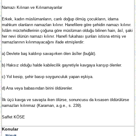
Namazı Kılınan ve Kılınamayanlar
Erkek, kadın müslümanların, canlı doğup ölmüş çocukların, idama
mahkum olanların namazları kılınır. Hanefilere göre şehidin namazı kılınır.
İslâm müctehidlerinin çoğuna göre müslüman olduğu bilinen hain, âsî, şaki
her nevi ölünün namazı kılınır. Hanefi fukahası şunları istisna etmiş ve
namazlarının kılınmayacağını ifade etmişlerdir:
a) Devlete baş kaldırıp savaşırken ölen âsîler (buğât).
b) Haksız olduğu halde kabilecilik gayretiyle kavgaya karışıp ölenler.
c) Yol kesip, şehir basıp soygunculuk yapan eşkiya.
d) Ana veya babasından birini öldürenler.
İlk üçü kavga ve savaşta iken ölürse, sonuncusu da kısasen öldürülürse
namazları kılınmaz (Karaman, a.g.e., s. 239).
Saffet KÖSE
Konular
Nüsuk