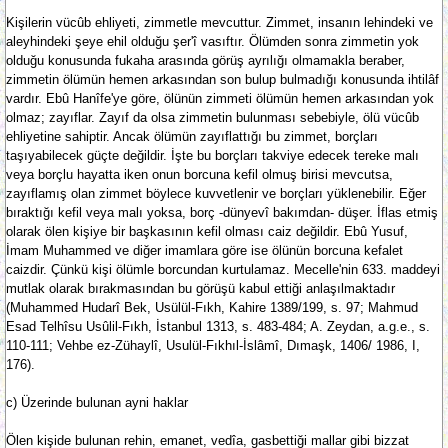
Kişilerin vücûb ehliyeti, zimmetle mevcuttur. Zimmet, insanın lehindeki ve
aleyhindeki şeye ehil olduğu şer'î vasıftır. Ölümden sonra zimmetin yok
olduğu konusunda fukaha arasında görüş ayrılığı olmamakla beraber,
zimmetin ölümün hemen arkasından son bulup bulmadığı konusunda ihtilâf
vardır. Ebû Hanîfe'ye göre, ölünün zimmeti ölümün hemen arkasından yok
olmaz; zayıflar. Zayıf da olsa zimmetin bulunması sebebiyle, ölü vücûb
ehliyetine sahiptir. Ancak ölümün zayıflattığı bu zimmet, borçları
taşıyabilecek güçte değildir. İşte bu borçları takviye edecek tereke malı
veya borçlu hayatta iken onun borcuna kefil olmuş birisi mevcutsa,
zayıflamış olan zimmet böylece kuvvetlenir ve borçları yüklenebilir. Eğer
bıraktığı kefil veya malı yoksa, borç -dünyevî bakımdan- düşer. İflas etmiş
olarak ölen kişiye bir başkasının kefil olması caiz değildir. Ebû Yusuf,
İmam Muhammed ve diğer imamlara göre ise ölünün borcuna kefalet
caizdir. Çünkü kişi ölümle borcundan kurtulamaz. Mecelle'nin 633. maddeyi
mutlak olarak bırakmasından bu görüşü kabul ettiği anlaşılmaktadır
(Muhammed Hudarî Bek, Usülül-Fıkh, Kahire 1389/199, s. 97; Mahmud
Esad Telhîsu Usûlil-Fıkh, İstanbul 1313, s. 483-484; A. Zeydan, a.g.e., s.
110-111; Vehbe ez-Zühaylî, Usulül-Fıkhıl-İslâmî, Dımaşk, 1406/ 1986, I,
176).
c) Üzerinde bulunan ayni haklar
Ölen kişide bulunan rehin, emanet, vedîa, gasbettiği mallar gibi bizzat