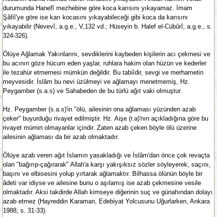
durumunda Hanefî mezhebine göre koca karısını yıkayamaz. İmam
Şâfiî'ye göre ise karı kocasını yıkayabileceği gibi koca da karısını
yıkayabilir (Nevevî, a.g.e., V,132 vd.; Hüseyin b. Halef el-Cübûrî, a.g.e., s.
324-326).
Ölüye Ağlamak Yakınlarını, sevdiklerini kaybeden kişilerin acı çekmesi ve
bu acının göze hücum eden yaşlar, ruhlara hakim olan hüzün ve kederler
ile tezahür etmemesi mümkün değildir. Bu tabiîdir, sevgi ve merhametin
meyvesidir. İslâm bu nevi üzülmeyi ve ağlamayı menetmemiş, Hz.
Peygamber (s.a.s) ve Sahabeden de bu türlü ağıt vaki olmuştur.
Hz. Peygamber (s.a.s)'in "ölü, ailesinin ona ağlaması yüzünden azab
çeker" buyurduğu rivayet edilmiştir. Hz. Aişe (r.a)'nın açıkladığına göre bu
rivayet mümin olmayanlar içindir. Zaten azab çeken böyle ölü üzerine
ailesinin ağlaması da bir azab olmaktadır.
Ölüye azab veren ağıt İslamın yasakladığı ve İslâm'dan önce çok revaçta
olan "bağırıp-çağırarak" Allah'a karşı yakışıksız sözler söyleyerek, saçını,
başını ve elbisesini yolup yırtarak ağlamaktır. Bilhassa ölünün böyle bir
âdeti var idiyse ve ailesine bunu o aşılamış ise azab çekmesine vesile
olmaktadır. Aksi takdirde Allah kimseye diğerinin suç ve günahından dolayı
azab etmez (Hayreddin Karaman, Edebiyat Yolcusunu Uğurlarken, Ankara
1988, s. 31-33).