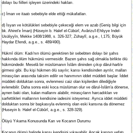
dolayı bu fiilleri işleyen üzerindeki hakları.
c) İman ve itaatı sebebiyle elde ettiği mükafatları.
d) İsyan ve kötülükleri sebebiyle çekeceği elem ve azab (Geniş bilgi için
bk. Ahiret'e İman) (Hüseyin b. Halef el-Cübürî, Avârizu'l-Ehliyye Indel-
Usüliyyîn, Mekke 1408/1988, s. 326-327; Zühaylî, a.g.e., I,175; Büyük
Haydar Efendi, a.g.e., s. 489/490).
Hükmî ölüm: Kadı'nın ölümü gerektiren bir sebebten dolayı bir şahıs
hakkında ölüm hükmünü vermesidir. Bazen şahıs sağ olmakla birlikte ölü
hükmündedir. Meselâ bir müslümanın İslâm dininden çıkıp dârul-harb'e
girmesi gibi. Bu kişi hükmen ölü sayılır, karısı kendisinden ayrılır, malları
mirasçıları arasında taksim edilir ve hanımının iddet müddeti başlar. İddet
müddeti dolduktan sonra, evlenmesi caiz olan kişilerden dilediğiyle
evlenebilir. Daha sonra eski koca müslüman olur ve dârul-İslâm'a dönerse,
aynen baki olan, kalan mallarını alabilir, mirasçıların harcadıkları ve
sarfettikleri mallarının kendisine iadesini isteyemez. Ayrıca iddet müddeti
dolduktan sonra bir başkasıyla evlenmiş olan eski kansına da dönemez
(Huseyin b. Halef el-Cübûrî, a.g.e., s. 328-329).
Ölüyü Yıkama Konusunda Karı ve Kocanın Durumu
Kocanın ölümü halinde karısı kendisini yıkayabilir. Ancak karının vefatı