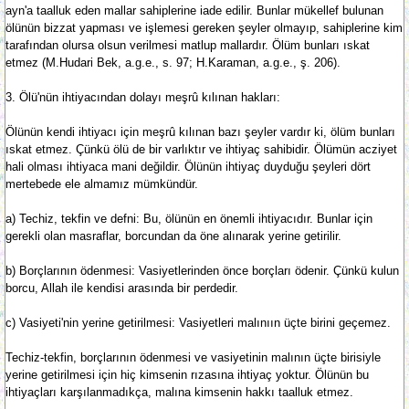
ayn'a taalluk eden mallar sahiplerine iade edilir. Bunlar mükellef bulunan
ölünün bizzat yapması ve işlemesi gereken şeyler olmayıp, sahiplerine kim
tarafından olursa olsun verilmesi matlup mallardır. Ölüm bunları ıskat
etmez (M.Hudari Bek, a.g.e., s. 97; H.Karaman, a.g.e., ş. 206).
3. Ölü'nün ihtiyacından dolayı meşrû kılınan hakları:
Ölünün kendi ihtiyacı için meşrû kılınan bazı şeyler vardır ki, ölüm bunları
ıskat etmez. Çünkü ölü de bir varlıktır ve ihtiyaç sahibidir. Ölümün acziyet
hali olması ihtiyaca mani değildir. Ölünün ihtiyaç duyduğu şeyleri dört
mertebede ele almamız mümkündür.
a) Techiz, tekfin ve defni: Bu, ölünün en önemli ihtiyacıdır. Bunlar için
gerekli olan masraflar, borcundan da öne alınarak yerine getirilir.
b) Borçlarının ödenmesi: Vasiyetlerinden önce borçları ödenir. Çünkü kulun
borcu, Allah ile kendisi arasında bir perdedir.
c) Vasiyeti'nin yerine getirilmesi: Vasiyetleri malınıın üçte birini geçemez.
Techiz-tekfin, borçlarının ödenmesi ve vasiyetinin malının üçte birisiyle
yerine getirilmesi için hiç kimsenin rızasına ihtiyaç yoktur. Ölünün bu
ihtiyaçları karşılanmadıkça, malına kimsenin hakkı taalluk etmez.