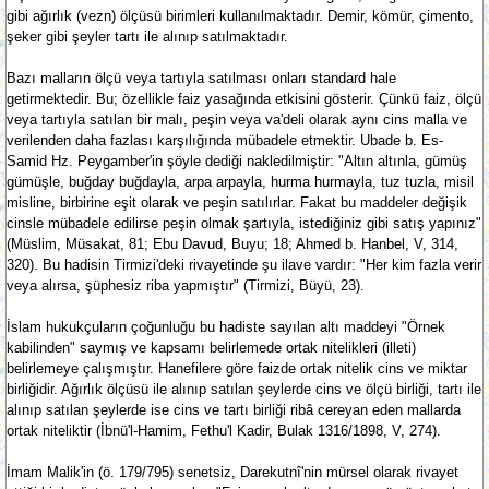
gibi ağırlık (vezn) ölçüsü birimleri kullanılmaktadır. Demir, kömür, çimento,
şeker gibi şeyler tartı ile alınıp satılmaktadır.
Bazı malların ölçü veya tartıyla satılması onları standard hale
getirmektedir. Bu; özellikle faiz yasağında etkisini gösterir. Çünkü faiz, ölçü
veya tartıyla satılan bir malı, peşin veya va'deli olarak aynı cins malla ve
verilenden daha fazlası karşılığında mübadele etmektir. Ubade b. Es-
Samid Hz. Peygamber'in şöyle dediği nakledilmiştir: "Altın altınla, gümüş
gümüşle, buğday buğdayla, arpa arpayla, hurma hurmayla, tuz tuzla, misil
misline, birbirine eşit olarak ve peşin satılırlar. Fakat bu maddeler değişik
cinsle mübadele edilirse peşin olmak şartıyla, istediğiniz gibi satış yapınız"
(Müslim, Müsakat, 81; Ebu Davud, Buyu; 18; Ahmed b. Hanbel, V, 314,
320). Bu hadisin Tirmizi'deki rivayetinde şu ilave vardır: "Her kim fazla verir
veya alırsa, şüphesiz riba yapmıştır" (Tirmizi, Büyü, 23).
İslam hukukçuların çoğunluğu bu hadiste sayılan altı maddeyi "Örnek
kabilinden" saymış ve kapsamı belirlemede ortak nitelikleri (illeti)
belirlemeye çalışmıştır. Hanefilere göre faizde ortak nitelik cins ve miktar
birliğidir. Ağırlık ölçüsü ile alınıp satılan şeylerde cins ve ölçü birliği, tartı ile
alınıp satılan şeylerde ise cins ve tartı birliği ribâ cereyan eden mallarda
ortak niteliktir (İbnü'l-Hamim, Fethu'l Kadir, Bulak 1316/1898, V, 274).
İmam Malik'in (ö. 179/795) senetsiz, Darekutnî'nin mürsel olarak rivayet