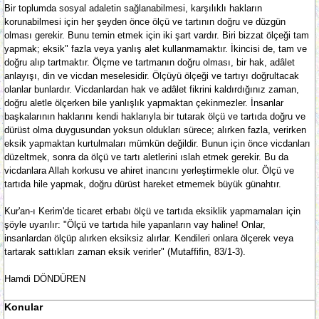
Bir toplumda sosyal adaletin sağlanabilmesi, karşılıklı hakların
korunabilmesi için her şeyden önce ölçü ve tartının doğru ve düzgün
olması gerekir. Bunu temin etmek için iki şart vardır. Biri bizzat ölçeği tam
yapmak; eksik" fazla veya yanlış alet kullanmamaktır. İkincisi de, tam ve
doğru alıp tartmaktır. Ölçme ve tartmanın doğru olması, bir hak, adâlet
anlayışı, din ve vicdan meselesidir. Ölçüyü ölçeği ve tartıyı doğrultacak
olanlar bunlardır. Vicdanlardan hak ve adâlet fikrini kaldırdığınız zaman,
doğru aletle ölçerken bile yanlışlık yapmaktan çekinmezler. İnsanlar
başkalarının haklarını kendi haklarıyla bir tutarak ölçü ve tartıda doğru ve
dürüst olma duygusundan yoksun oldukları sürece; alırken fazla, verirken
eksik yapmaktan kurtulmaları mümkün değildir. Bunun için önce vicdanları
düzeltmek, sonra da ölçü ve tartı aletlerini ıslah etmek gerekir. Bu da
vicdanlara Allah korkusu ve ahiret inancını yerleştirmekle olur. Ölçü ve
tartıda hile yapmak, doğru dürüst hareket etmemek büyük günahtır.
Kur'an-ı Kerim'de ticaret erbabı ölçü ve tartıda eksiklik yapmamaları için
şöyle uyarılır: "Ölçü ve tartıda hile yapanların vay haline! Onlar,
insanlardan ölçüp alırken eksiksiz alırlar. Kendileri onlara ölçerek veya
tartarak sattıkları zaman eksik verirler" (Mutaffifin, 83/1-3).
Hamdi DÖNDÜREN
Konular