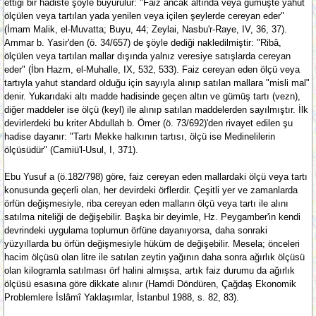
ettiği bir hadiste şöyle buyurulur: "Faiz ancak altında veya gümüşte yahut
ölçülen veya tartılan yada yenilen veya içilen şeylerde cereyan eder"
(İmam Malik, el-Muvatta; Buyu, 44; Zeylai, Nasbu'r-Raye, IV, 36, 37).
Ammar b. Yasir'den (ö. 34/657) de şöyle dediği nakledilmiştir: "Ribâ,
ölçülen veya tartılan mallar dışında yalnız veresiye satışlarda cereyan
eder" (İbn Hazm, el-Muhalle, IX, 532, 533). Faiz cereyan eden ölçü veya
tartıyla yahut standard olduğu için sayıyla alınıp satılan mallara "misli mal"
denir. Yukarıdaki altı madde hadisinde geçen altın ve gümüş tartı (vezn),
diğer maddeler ise ölçü (keyl) ile alınıp satılan maddelerden sayılmıştır. İlk
devirlerdeki bu kriter Abdullah b. Ömer (ö. 73/692)'den rivayet edilen şu
hadise dayanır: "Tartı Mekke halkının tartısı, ölçü ise Medinelilerin
ölçüsüdür" (Camiü'l-Usul, I, 371).
Ebu Yusuf a (ö.182/798) göre, faiz cereyan eden mallardaki ölçü veya tartı
konusunda geçerli olan, her devirdeki örflerdir. Çeşitli yer ve zamanlarda
örfün değişmesiyle, riba cereyan eden malların ölçü veya tartı ile alını
satılma niteliği de değişebilir. Başka bir deyimle, Hz. Peygamber'in kendi
devrindeki uygulama toplumun örfüne dayanıyorsa, daha sonraki
yüzyıllarda bu örfün değişmesiyle hüküm de değişebilir. Mesela; önceleri
hacim ölçüsü olan litre ile satılan zeytin yağının daha sonra ağırlık ölçüsü
olan kilogramla satılması örf halini almışsa, artık faiz durumu da ağırlık
ölçüsü esasına göre dikkate alınır (Hamdi Döndüren, Çağdaş Ekonomik
Problemlere İslâmî Yaklaşımlar, İstanbul 1988, s. 82, 83).