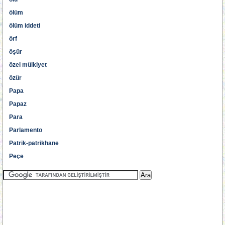
ölüm
ölüm iddeti
örf
öşür
özel mülkiyet
özür
Papa
Papaz
Para
Parlamento
Patrik-patrikhane
Peçe