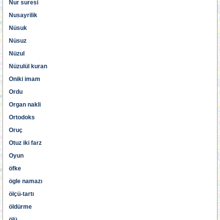
Nur suresi
Nusayrilik
Nüsuk
Nüsuz
Nüzul
Nüzulül kuran
Oniki imam
Ordu
Organ nakli
Ortodoks
Oruç
Otuz iki farz
Oyun
öfke
ögle namazı
ölçü-tartı
öldürme
ölü