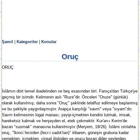
Şamil
|
Kategoriler
|
Konular
Oruç
ORUÇ
İslâmın dört temel ibadetinden ve beş esasından biri. Farsça'dan Türkçe'ye
geçmiş bir isimdir. Kelimenin aslı "Ruze"dir. Önceleri "Oruze" (günlük)
olarak kullanılmış; daha sonra "Oruç" şeklinde telaffuz edilmeye başlanmış
ve bu şekliyle yaygınlaşmıştır. Arapça karşılığı "savm" veya "sıyam"dır.
Savm kelimesinin lügat manası; yeyip-içmekten kendini tutmak, imsak,
hareketsiz kalmak ve herşeyden el, etek çekmektir. Kur'an-ı Kerim'de
bazan "susmak" manasına kullanılmıştır (Meryem, 19/26). İslâmi ıstılahta
oruç, "İkinci fecirden (fecr-i sadık'tan)" itibaren, güneşin grubuna kadar
yemekten, içmekten, cinsel ilişkiden ve orucu bozan diğer şeylerden,