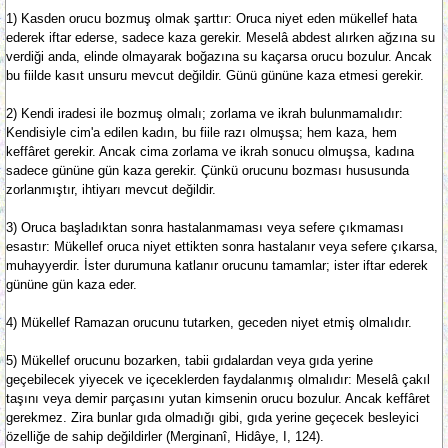
1) Kasden orucu bozmuş olmak şarttır: Oruca niyet eden mükellef hata
ederek iftar ederse, sadece kaza gerekir. Meselâ abdest alırken ağzına su
verdiği anda, elinde olmayarak boğazına su kaçarsa orucu bozulur. Ancak
bu fiilde kasıt unsuru mevcut değildir. Günü gününe kaza etmesi gerekir.
2) Kendi iradesi ile bozmuş olmalı; zorlama ve ikrah bulunmamalıdır:
Kendisiyle cim'a edilen kadın, bu fiile razı olmuşsa; hem kaza, hem
keffâret gerekir. Ancak cima zorlama ve ikrah sonucu olmuşsa, kadına
sadece gününe gün kaza gerekir. Çünkü orucunu bozması hususunda
zorlanmıştır, ihtiyarı mevcut değildir.
3) Oruca başladıktan sonra hastalanmaması veya sefere çıkmaması
esastır: Mükellef oruca niyet ettikten sonra hastalanır veya sefere çıkarsa,
muhayyerdir. İster durumuna katlanır orucunu tamamlar; ister iftar ederek
gününe gün kaza eder.
4) Mükellef Ramazan orucunu tutarken, geceden niyet etmiş olmalıdır.
5) Mükellef orucunu bozarken, tabii gıdalardan veya gıda yerine
geçebilecek yiyecek ve içeceklerden faydalanmış olmalıdır: Meselâ çakıl
taşını veya demir parçasını yutan kimsenin orucu bozulur. Ancak keffâret
gerekmez. Zira bunlar gıda olmadığı gibi, gıda yerine geçecek besleyici
özelliğe de sahip değildirler (Merginanî, Hidâye, I, 124).