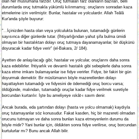
olan her müslümana farzdır. Oruç tutmaları farz olanların bazıları, belli
durumlarda oruç tutmakla yükümlü kılınmamış; oruçlarını sonradan kaza
etmelerine izin verilmiştir. Bunlar, hastalar ve yolculardır. Allah Teâlâ
Kur'anda şöyle buyurur:
"...İçinizden hasta olan veya yolculukta bulunan, tutamadığı günlerin
sayısınca diğer günlerde tutar. (İhtiyarlığından yahut şifa bulma ümidi
olmayan bir hastalıktan dolayı oruç tutmaya dayanamayanlar, bir düşkünü
doyuracak kadar fidye verir" (el-Bakara, 2/ 184).
Ayetten de anlaşılacağı gibi; hastalar ve yolcular, oruçlarını daha sonra
kaza edebilirler. İhtiyarlık ve devamlı hastalık gibi sebeplerle daha sonra
kaza etme imkanı bulamayanlar ise fidye verirler. Fidye, bir fakiri bir gün
doyurmak demektir. Bir müslümanın böyle mazeretlerden dolayı
hayattayken tutamadığı ve fidyesini de ödemediği oruç borcu varsa;
öldüğünde, malından, tutamadığı oruçlar kadar fidye verilmek suretiyle
borcundan kurtarılır. İşte bu ameliyeye ıskât-ı savm denir.
Ancak burada, eda şartından dolayı (hasta ve yolcu olmamak) kaydıyla
oruç tutamayanlar söz konusudur. Fakat kasden, hiç bir mazereti olmadan
orucunu tutmayan ve daha sonra bunları kaza etmeyenlerin durumu da
böyle midir? Yani bunlar için, öldükten sonra fidye verilirse, oruç borcundan
kurtulurlar mı? Bunu ancak Allah bilir.