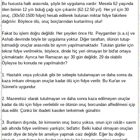
Bu hususta halk arasında, şöyle bir uygulama vardır: Mesela 62 yaşında
ölen birinin 12 yılı büluğ çağı için çıkarılır (62-12:50 yıl). Her yıl için 30
oruç, (30x50:1500 fidye) hesab edilerek bulunan miktar fidye fakirlere
dağıtılır. Böylece ölü, oruç borçlarından kurtarılmış olur!
Fakat bu işlem doğru değildir. Her şeyden önce Hz. Peygamber (s.a.s) ve
Ashab devrinde böyle bir uygulama yoktur. Diğer taraftan, ölünün tutup-
tutmadığı oruçlar arasında bir ayrım yapılmamaktadır. Tutulan günler için
tekrar fidye verilmekte, böylece, dinde hiç yeri olmayan bir bid'at ortaya
çıkmaktadır. Ayrıca her Ramazan ayı 30 gün değildir, 29 da olabilir.
Öyleyse bu konuda ne yapılmalıdır?
1. Hastalık veya yolculuk gibi bir sebeple tutulamayan ve daha sonra da
kaza imkanı olmayan oruçlar kadar ölü için fidye verilir. Bu Kur'an ve
Sünnet'e uygundur.
2. Mazeretsiz olarak tutulmayan ve daha sonra kaza edilmeyen oruçlar
kadar da ölü için fidye verilebilir ve ölünün oruç borcundan affedilmesi içip
dua edilir. Çünkü bir ibadeti kasden terketmek günahtır.
3. Bunların dışında, bir kimsenin oruç borcu yoksa, onun için ıskât-ı savm
adı altında fidye verilmesi yanlıştır, bid'attır. Belki kabul olmayan oruçları
vardır diye de böyle bir ameliye yapmak caiz değildir. Eğer bu doğru