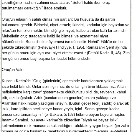
zikrettiğimiz hadisin zahirini esas alarak "Seferî halde iken oruç
tutulmaması gerektiğini" ifade etmiştir.
Oruç'un edâsının sahih olmasının şartları: Bu hususta da iki şartın
bulunması gerekir. Birincisi, niyet etmek; ikincisi, kadınlar için hayızdan ve
nifas'tan temizlenmektir. Bilindiği gibi niyet; kalbe ait olan kat'i bir azimdir.
Mükellefin oruç tutacağını kalbi ile bilmesi ve azmetmesi niyet
hükmündedir. Bunu dili ile söylemesi ise sünnettir. Nehrü'l Fâik'te de bu
şekilde zikredilmiştir (Fetevay-i Hindiyye, I, 195). Ramazan-ı Şerif ayında
her günün orucu için ayrı ayrı niyet etmek esastır (Fethül-Kadir, II, 46). Zira
her günün orucu başlıbaşına bir ibadet hükmündedir.
Oruç'un Vakti:
Kur'an-ı Kerim'de "Oruç (günlerinin) gecesinde kadınlarınıza yaklaşmak
size helâl kılındı. Onlar sizin için, siz de onlar için birer libbassınız. Allah
nefislerinize karşı zayıf göstermekte olduğunuzu bildi de, tevbenizi kabul
etti, sizi bağışladı. Artık (bundan sonra geceleri) onlara yaklaşın ve
Allah'dan hakkınızda yazdığını isteyin. (Bütün gece) fecr(i sadık) olarak ak
iplik, kara iplikten seçilinceye kadar yeyin, için!. Sonra geceye kadar
orucunuzu tamamlayın " (el-Bakara, 2/187) hükmü beyan buyurulmuştur.
İmam-ı Serahsî, bu ayet-i kerime'de zikredilen "siyah ve beyaz iplik"
kelimelerinin renk manasına kullanıldığını, ufuktaki yaygın beyazlığın zahir
olması ile oruca başlamak gerektiğini kaydetmektedir (Serahsî, el-Mebsut,