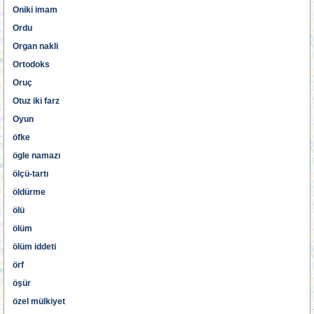
Oniki imam
Ordu
Organ nakli
Ortodoks
Oruç
Otuz iki farz
Oyun
öfke
ögle namazı
ölçü-tartı
öldürme
ölü
ölüm
ölüm iddeti
örf
öşür
özel mülkiyet