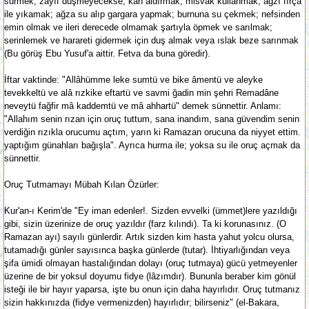
sürmek; zayıf düşmeyecekse, kan aldırmak; misvak kullanmak, ağzı fırça
ile yıkamak; ağza su alıp gargara yapmak; burnuna su çekmek; nefsinden
emin olmak ve ileri derecede olmamak şartıyla öpmek ve sarılmak;
serinlemek ve harareti gidermek için duş almak veya ıslak beze sarınmak
(Bu görüş Ebu Yusuf'a aittir. Fetva da buna göredir).
İftar vaktinde: "Allâhümme leke sumtü ve bike âmentü ve aleyke
tevekkeltü ve alâ rızkike eftartü ve savmi ğadin min şehri Remadâne
neveytü fağfir mâ kaddemtü ve mâ ahhartü" demek sünnettir. Anlamı:
"Allahım senin rızan için oruç tuttum, sana inandım, sana güvendim senin
verdiğin rızıkla orucumu açtım, yarın ki Ramazan orucuna da niyyet ettim.
yaptığım günahları bağışla". Ayrıca hurma ile; yoksa su ile oruç açmak da
sünnettir.
Oruç Tutmamayı Mübah Kılan Özürler:
Kur'an-ı Kerim'de "Ey iman edenler!. Sizden evvelki (ümmet)lere yazıldığı
gibi, sizin üzerinize de oruç yazıldır (farz kılındı). Ta ki korunasınız. (O
Ramazan ayı) sayılı günlerdir. Artık sizden kim hasta yahut yolcu olursa,
tutamadığı günler sayısınca başka günlerde (tutar). İhtiyarlığından veya
şifa ümidi olmayan hastalığından dolayı (oruç tutmaya) gücü yetmeyenler
üzerine de bir yoksul doyumu fidye (lâzımdır). Bununla beraber kim gönül
isteği ile bir hayır yaparsa, işte bu onun için daha hayırlıdır. Oruç tutmanız
sizin hakkınızda (fidye vermenizden) hayırlıdır; bilirseniz" (el-Bakara,