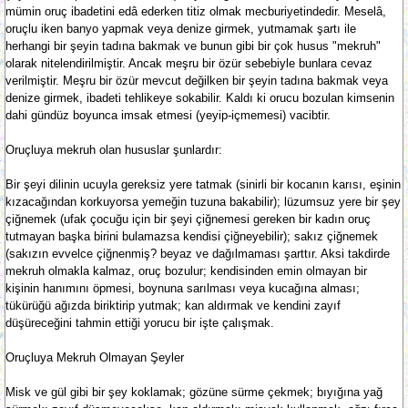
mümin oruç ibadetini edâ ederken titiz olmak mecburiyetindedir. Meselâ,
oruçlu iken banyo yapmak veya denize girmek, yutmamak şartı ile
herhangi bir şeyin tadına bakmak ve bunun gibi bir çok husus "mekruh"
olarak nitelendirilmiştir. Ancak meşru bir özür sebebiyle bunlara cevaz
verilmiştir. Meşru bir özür mevcut değilken bir şeyin tadına bakmak veya
denize girmek, ibadeti tehlikeye sokabilir. Kaldı ki orucu bozulan kimsenin
dahi gündüz boyunca imsak etmesi (yeyip-içmemesi) vacibtir.
Oruçluya mekruh olan hususlar şunlardır:
Bir şeyi dilinin ucuyla gereksiz yere tatmak (sinirli bir kocanın karısı, eşinin
kızacağından korkuyorsa yemeğin tuzuna bakabilir); lüzumsuz yere bir şey
çiğnemek (ufak çocuğu için bir şeyi çiğnemesi gereken bir kadın oruç
tutmayan başka birini bulamazsa kendisi çiğneyebilir); sakız çiğnemek
(sakızın evvelce çiğnenmiş? beyaz ve dağılmaması şarttır. Aksi takdirde
mekruh olmakla kalmaz, oruç bozulur; kendisinden emin olmayan bir
kişinin hanımını öpmesi, boynuna sarılması veya kucağına alması;
tükürüğü ağızda biriktirip yutmak; kan aldırmak ve kendini zayıf
düşüreceğini tahmin ettiği yorucu bir işte çalışmak.
Oruçluya Mekruh Olmayan Şeyler
Misk ve gül gibi bir şey koklamak; gözüne sürme çekmek; bıyığına yağ