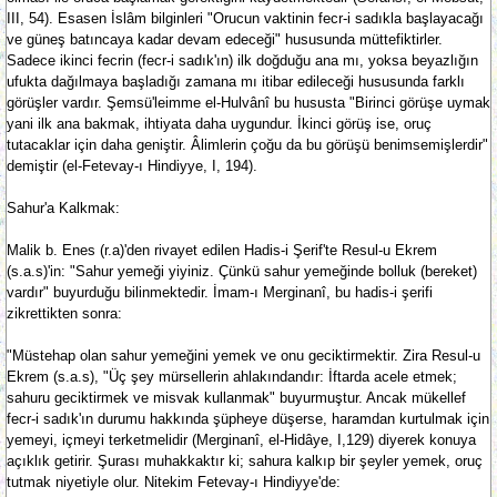
III, 54). Esasen İslâm bilginleri "Orucun vaktinin fecr-i sadıkla başlayacağı
ve güneş batıncaya kadar devam edeceği" hususunda müttefiktirler.
Sadece ikinci fecrin (fecr-i sadık'ın) ilk doğduğu ana mı, yoksa beyazlığın
ufukta dağılmaya başladığı zamana mı itibar edileceği hususunda farklı
görüşler vardır. Şemsü'leimme el-Hulvânî bu hususta "Birinci görüşe uymak
yani ilk ana bakmak, ihtiyata daha uygundur. İkinci görüş ise, oruç
tutacaklar için daha geniştir. Âlimlerin çoğu da bu görüşü benimsemişlerdir"
demiştir (el-Fetevay-ı Hindiyye, I, 194).
Sahur'a Kalkmak:
Malik b. Enes (r.a)'den rivayet edilen Hadis-i Şerif'te Resul-u Ekrem
(s.a.s)'in: "Sahur yemeği yiyiniz. Çünkü sahur yemeğinde bolluk (bereket)
vardır" buyurduğu bilinmektedir. İmam-ı Merginanî, bu hadis-i şerifi
zikrettikten sonra:
"Müstehap olan sahur yemeğini yemek ve onu geciktirmektir. Zira Resul-u
Ekrem (s.a.s), "Üç şey mürsellerin ahlakındandır: İftarda acele etmek;
sahuru geciktirmek ve misvak kullanmak" buyurmuştur. Ancak mükellef
fecr-i sadık'ın durumu hakkında şüpheye düşerse, haramdan kurtulmak için
yemeyi, içmeyi terketmelidir (Merginanî, el-Hidâye, I,129) diyerek konuya
açıklık getirir. Şurası muhakkaktır ki; sahura kalkıp bir şeyler yemek, oruç
tutmak niyetiyle olur. Nitekim Fetevay-ı Hindiyye'de: