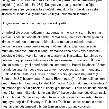
bulûğ; Ramazan orucunun farz olması için şarttır. Sahih olmasının şartı
değildir" (İbn-i Abidin, IV, 231). Dolayısıyle oruç; çocuklara bulûğa
ermedikleri süre içerisinde farz değildir. Ancak onların belirli bir yaştan
itibaren bu ibadete alıştırılmaları ve teşvik olunmaları lâzımdır.
Oruçun edâsının farz olması için gerekli şartlar:
Bir mükellefe orucun edâsının farz olması için onda iki şartın bulunması
gerekir. Birincisi: Sıhhatli olmaktır. Ramazan ayına hasta olarak giren bir
kimse, mümin ve mütehassıs bir doktora müracaat ederek, orucun
kendisine zarar verip vermeyeceğini öğrenmelidir. Eğer orucun edâsı
mümkün olmazsa, sıhhat bulduğu zamanda kaza eder veya o hastalık
sebebiyle ölürse, yakınları durumu araştırırlar: Hastalıktan kurtulmuş ve
nefsine mağlup olarak tutmamışsa fidye vermeleri müstehaptır. İkincisi:
Mukim olmaktır, yani seferî halde bulunmamaktır. Hanefi fukahası; "Sefer
halinde bulunan kimseye oruç zarar vermeyecekse, tutması menduptur.
Çünkü Allahu Teâlâ (c.c): "Oruç tutmanız sizin için daha hayırlıdır" (el-
Bakara, 2/184) buyurmuştur. Resul-u Ekrem (s.a.s)'in: "Sefer halinde iken
oruç tutmak bir (itaat ve iyilik) değildir" hadisi, "güçlük durumuna hamledilir"
hükmünde görüş birliğindeler. Bilindiği gibi ruhsat; kulların özürlerine binaen
meşrû kılınmış hükümleri içine alır. Seferî halde bulunmak güçlükten uzak
olmaz. Ancak Ramazan ayında tutulan oruçla, diğer zamanlarda tutulan
oruç aynı değildir. Dolayısıyle "Ruhsat-ı Terfih"teki esas; azimetle amelin
meşrûiyetini düşürmesidir. İslâm âlimlerinden bazıları; yukarıda