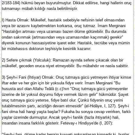
2/183-184) hükmü beyan buyurulmuştur. Dikkat edilirse, hangi hallerin oruç
tutmamayı mübah kıldığı nasla belirtilmiştir.
I) Hasta Olmak: Mükellef, hastalık sebebiyle nefsinin telef olmasından
veya bir azasını kaybetmekten korkarsa, oruç tutmaz. İmam Merginani
"Hastalığın artması veya uzaması bazen ölüme götürebilir. Bu durumda
ondan sakınmak (artmasından veya uzamasından kaçınmak) gerekir"
diyerek konunun hassasiyetine işaret eder. Hastalık, tecrübe veya mümin
bir mütehassıs doktorun teşhisiyle kesinlik kazanır.
2) Sefere çıkmak (Yolculuk): Ramazan ayında sefere çıkacak olan bir
mükellef, geceden oruca niyet etmeyebilir. Bu mübahdır ve nasla sabittir.
3) Şeyh-i Fani (İhtiyar) Olmak: Oruç tutmaya gücü yetmeyen ihtiyar kimse
iftar eder ve her gün için bir yoksula fidye verir. İmam Merginani "Bu
hususta asıl olan Allahu Teâlâ (c.c)'nın "Oruç tutmaya gücü yetmeyenler
üzerine de bir yoksul doyumu fidye vermek lâzım gelir" hükmüdür. Şayet
oruç tutmaya gücü yeterse, fidye batıl olur. Çünkü fidyenin oruç yerini
tutabilmesinin şartı, acizliğin devam etmesidir" (el-Hidâye, I, 127). Şeyh-i
fani olma hali hangi yaşta başlar? Fukaha bu soruya cevap verirken, farklı
yaşlar üzerinde durmuştur. Ancak şeyh-i fanilik (fazla ihtiyarlık) hali,
insandan insana farklılık gösterir. Fetevay-ı Hindiyye'de (I, 207):
"Şeyh-i fani, ölüme kadar hergün kuvveti noksanlaşan kimsedir ki, bunlar