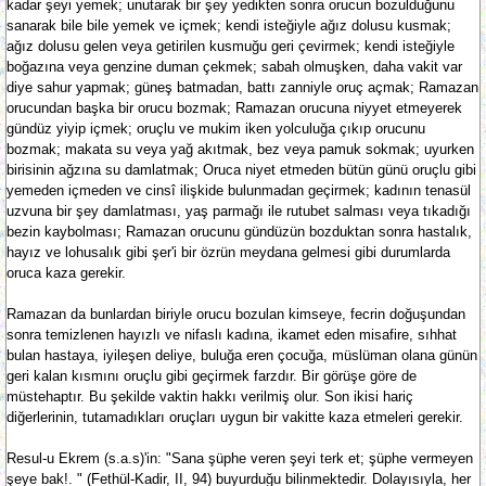
kadar şeyi yemek; unutarak bir şey yedikten sonra orucun bozulduğunu
sanarak bile bile yemek ve içmek; kendi isteğiyle ağız dolusu kusmak;
ağız dolusu gelen veya getirilen kusmuğu geri çevirmek; kendi isteğiyle
boğazına veya genzine duman çekmek; sabah olmuşken, daha vakit var
diye sahur yapmak; güneş batmadan, battı zanniyle oruç açmak; Ramazan
orucundan başka bir orucu bozmak; Ramazan orucuna niyyet etmeyerek
gündüz yiyip içmek; oruçlu ve mukim iken yolculuğa çıkıp orucunu
bozmak; makata su veya yağ akıtmak, bez veya pamuk sokmak; uyurken
birisinin ağzına su damlatmak; Oruca niyet etmeden bütün günü oruçlu gibi
yemeden içmeden ve cinsî ilişkide bulunmadan geçirmek; kadının tenasül
uzvuna bir şey damlatması, yaş parmağı ile rutubet salması veya tıkadığı
bezin kaybolması; Ramazan orucunu gündüzün bozduktan sonra hastalık,
hayız ve lohusalık gibi şer'i bir özrün meydana gelmesi gibi durumlarda
oruca kaza gerekir.
Ramazan da bunlardan biriyle orucu bozulan kimseye, fecrin doğuşundan
sonra temizlenen hayızlı ve nifaslı kadına, ikamet eden misafire, sıhhat
bulan hastaya, iyileşen deliye, buluğa eren çocuğa, müslüman olana günün
geri kalan kısmını oruçlu gibi geçirmek farzdır. Bir görüşe göre de
müstehaptır. Bu şekilde vaktin hakkı verilmiş olur. Son ikisi hariç
diğerlerinin, tutamadıkları oruçları uygun bir vakitte kaza etmeleri gerekir.
Resul-u Ekrem (s.a.s)'in: "Sana şüphe veren şeyi terk et; şüphe vermeyen
şeye bak!. " (Fethül-Kadir, II, 94) buyurduğu bilinmektedir. Dolayısıyla, her