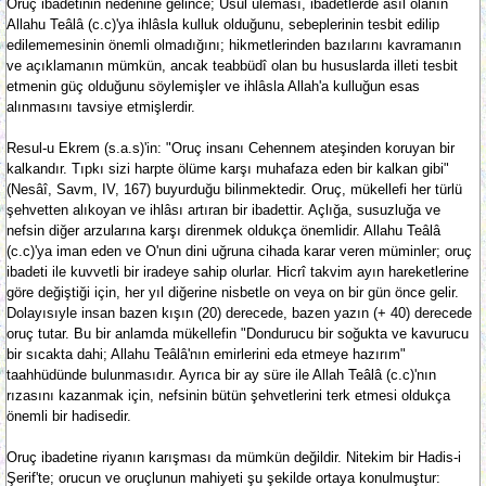
Oruç ibadetinin nedenine gelince; Usûl ûleması, ibadetlerde asıl olanın
Allahu Teâlâ (c.c)'ya ihlâsla kulluk olduğunu, sebeplerinin tesbit edilip
edilememesinin önemli olmadığını; hikmetlerinden bazılarını kavramanın
ve açıklamanın mümkün, ancak teabbüdî olan bu hususlarda illeti tesbit
etmenin güç olduğunu söylemişler ve ihlâsla Allah'a kulluğun esas
alınmasını tavsiye etmişlerdir.
Resul-u Ekrem (s.a.s)'in: "Oruç insanı Cehennem ateşinden koruyan bir
kalkandır. Tıpkı sizi harpte ölüme karşı muhafaza eden bir kalkan gibi"
(Nesâî, Savm, IV, 167) buyurduğu bilinmektedir. Oruç, mükellefi her türlü
şehvetten alıkoyan ve ihlâsı artıran bir ibadettir. Açlığa, susuzluğa ve
nefsin diğer arzularına karşı direnmek oldukça önemlidir. Allahu Teâlâ
(c.c)'ya iman eden ve O'nun dini uğruna cihada karar veren müminler; oruç
ibadeti ile kuvvetli bir iradeye sahip olurlar. Hicrî takvim ayın hareketlerine
göre değiştiği için, her yıl diğerine nisbetle on veya on bir gün önce gelir.
Dolayısıyle insan bazen kışın (20) derecede, bazen yazın (+ 40) derecede
oruç tutar. Bu bir anlamda mükellefin "Dondurucu bir soğukta ve kavurucu
bir sıcakta dahi; Allahu Teâlâ'nın emirlerini eda etmeye hazırım"
taahhüdünde bulunmasıdır. Ayrıca bir ay süre ile Allah Teâlâ (c.c)'nın
rızasını kazanmak için, nefsinin bütün şehvetlerini terk etmesi oldukça
önemli bir hadisedir.
Oruç ibadetine riyanın karışması da mümkün değildir. Nitekim bir Hadis-i
Şerif'te; orucun ve oruçlunun mahiyeti şu şekilde ortaya konulmuştur: