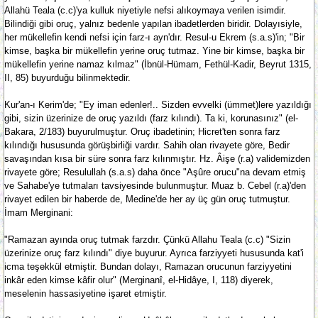
Allahü Teala (c.c)'ya kulluk niyetiyle nefsi alıkoymaya verilen isimdir.
Bilindiği gibi oruç, yalnız bedenle yapılan ibadetlerden biridir. Dolayısiyle,
her mükellefin kendi nefsi için farz-ı ayn'dır. Resul-u Ekrem (s.a.s)'in; "Bir
kimse, başka bir mükellefin yerine oruç tutmaz. Yine bir kimse, başka bir
mükellefin yerine namaz kılmaz" (İbnül-Hümam, Fethül-Kadir, Beyrut 1315,
II, 85) buyurduğu bilinmektedir.
Kur'an-ı Kerim'de; "Ey iman edenler!.. Sizden evvelki (ümmet)lere yazıldığı
gibi, sizin üzerinize de oruç yazıldı (farz kılındı). Ta ki, korunasınız" (el-
Bakara, 2/183) buyurulmuştur. Oruç ibadetinin; Hicret'ten sonra farz
kılındığı hususunda görüşbirliği vardır. Sahih olan rivayete göre, Bedir
savaşından kısa bir süre sonra farz kılınmıştır. Hz. Âişe (r.a) validemizden
rivayete göre; Resulullah (s.a.s) daha önce "Aşûre orucu"na devam etmiş
ve Sahabe'ye tutmaları tavsiyesinde bulunmuştur. Muaz b. Cebel (r.a)'den
rivayet edilen bir haberde de, Medine'de her ay üç gün oruç tutmuştur.
İmam Merginani:
"Ramazan ayında oruç tutmak farzdır. Çünkü Allahu Teala (c.c) "Sizin
üzerinize oruç farz kılındı" diye buyurur. Ayrıca farziyyeti hususunda kat'i
icma teşekkül etmiştir. Bundan dolayı, Ramazan orucunun farziyyetini
inkâr eden kimse kâfir olur" (Merginanî, el-Hidâye, I, 118) diyerek,
meselenin hassasiyetine işaret etmiştir.