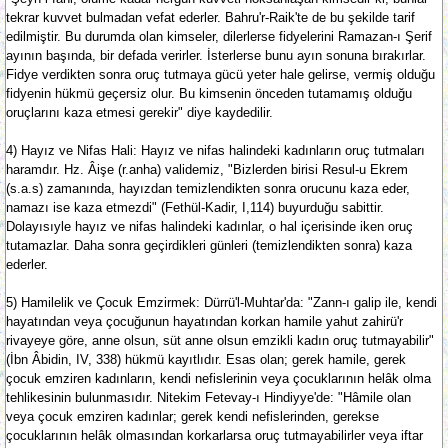
tekrar kuvvet bulmadan vefat ederler. Bahru'r-Raik'te de bu şekilde tarif
edilmiştir. Bu durumda olan kimseler, dilerlerse fidyelerini Ramazan-ı Şerif
ayının başında, bir defada verirler. İsterlerse bunu ayın sonuna bırakırlar.
Fidye verdikten sonra oruç tutmaya gücü yeter hale gelirse, vermiş olduğu
fidyenin hükmü geçersiz olur. Bu kimsenin önceden tutamamış olduğu
oruçlarını kaza etmesi gerekir" diye kaydedilir.
4) Hayız ve Nifas Hali: Hayız ve nifas halindeki kadınların oruç tutmaları
haramdır. Hz. Âişe (r.anha) validemiz, "Bizlerden birisi Resul-u Ekrem
(s.a.s) zamanında, hayızdan temizlendikten sonra orucunu kaza eder,
namazı ise kaza etmezdi" (Fethül-Kadir, I,114) buyurduğu sabittir.
Dolayısıyle hayız ve nifas halindeki kadınlar, o hal içerisinde iken oruç
tutamazlar. Daha sonra geçirdikleri günleri (temizlendikten sonra) kaza
ederler.
5) Hamilelik ve Çocuk Emzirmek: Dürrü'l-Muhtar'da: "Zann-ı galip ile, kendi
hayatından veya çocuğunun hayatından korkan hamile yahut zahirü'r
rivayeye göre, anne olsun, süt anne olsun emzikli kadın oruç tutmayabilir"
(İbn Âbidin, IV, 338) hükmü kayıtlıdır. Esas olan; gerek hamile, gerek
çocuk emziren kadınların, kendi nefislerinin veya çocuklarının helâk olma
tehlikesinin bulunmasıdır. Nitekim Fetevay-ı Hindiyye'de: "Hâmile olan
veya çocuk emziren kadınlar; gerek kendi nefislerinden, gerekse
çocuklarının helâk olmasından korkarlarsa oruç tutmayabilirler veya iftar