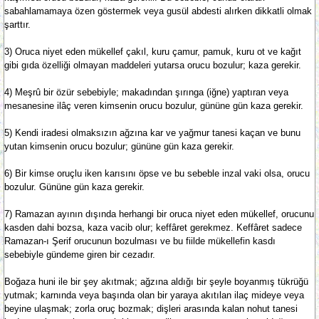
sabahlamamaya özen göstermek veya gusül abdesti alırken dikkatli olmak
şarttır.
3) Oruca niyet eden mükellef çakıl, kuru çamur, pamuk, kuru ot ve kağıt
gibi gıda özelliği olmayan maddeleri yutarsa orucu bozulur; kaza gerekir.
4) Meşrû bir özür sebebiyle; makadından şırınga (iğne) yaptıran veya
mesanesine ilâç veren kimsenin orucu bozulur, gününe gün kaza gerekir.
5) Kendi iradesi olmaksızın ağzına kar ve yağmur tanesi kaçan ve bunu
yutan kimsenin orucu bozulur; gününe gün kaza gerekir.
6) Bir kimse oruçlu iken karısını öpse ve bu sebeble inzal vaki olsa, orucu
bozulur. Gününe gün kaza gerekir.
7) Ramazan ayının dışında herhangi bir oruca niyet eden mükellef, orucunu
kasden dahi bozsa, kaza vacib olur; keffâret gerekmez. Keffâret sadece
Ramazan-ı Şerif orucunun bozulması ve bu fiilde mükellefin kasdı
sebebiyle gündeme giren bir cezadır.
Boğaza huni ile bir şey akıtmak; ağzına aldığı bir şeyle boyanmış tükrüğü
yutmak; karnında veya başında olan bir yaraya akıtılan ilaç mideye veya
beyine ulaşmak; zorla oruç bozmak; dişleri arasında kalan nohut tanesi