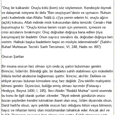
"Oruç bir kalkandır. Oruçlu kötü (kem) söz söylemesin. Kendisiyle itişmek
ve dalaşmak isteyene iki defa "Ben oruçluyum"desin ve uymasın. Ruhum
yed-i kudretinde olan Allahu Teâlâ (c.c)'ya yemin ederim ki; oruçlu ağzın
(açlık) kokusu, Allah indinde misk kokusundan daha temizdir. Cenab-ı Hak
buyurmuştur ki: "Oruçlu kimse benim rızam için yemesini, içmesini ve
cinsi arzularını bırakmıştır. Oruç doğrudan doğruya bana edilen (riya
karışmayan) bir ibadettir. Onun sayısız sevabını da, doğrudan doğruya ben
veririm. Halbuki başka ibadetlerin hepsi on misliyle ödenmektedir" (Sahih-i
Buharî Muhtasarı Tecrid-i Sarih Tercümesi, VI, 248, Hadis no: 897).
Orucun Şartları
Bir insana orucun farz olması için onda üç şartın bulunması gerekir.
Birincisi; İslâm'dır. Bilindiği gibi, bir ibadetin sahih olabilmesi için mükellefin
ihlâsla tevhid akidesine bağlanması şarttır. İkincisi; akıl'dır. Delilere ve
ehliyet arızası bulunan kimselere oruç farz değildir. Zira teklifin mahiyetini
bilmesi gerekir. Üçüncüsü; bulûğa ermiş olması lazımdır (Fetavay-ı
Hindiyye, Beyrut 1400, I, 195). İbn-i Abidin "Reddül Muhtar" isimli eserinde
bu konu ile ilgili olarak şunları zikreder: "Niyet ederek gündüzün orucu
bozan şeylerden kendini tutmaktan ibaret olan oruç, İslâm diyarında olsun,
Darül harb'te olsun, aynı şekilde orucun farz olduğunu bilsin veya bilmesin,
hayız ve nifastan temiz olan müslümandan tahakkuk eder. Ancak akıl ve