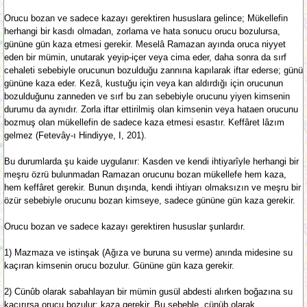
Orucu bozan ve sadece kazayı gerektiren hususlara gelince; Mükellefin
herhangi bir kasdı olmadan, zorlama ve hata sonucu orucu bozulursa,
gününe gün kaza etmesi gerekir. Meselâ Ramazan ayında oruca niyyet
eden bir mümin, unutarak yeyip-içer veya cima eder, daha sonra da sırf
cehaleti sebebiyle orucunun bozulduğu zannına kapılarak iftar ederse; günü
gününe kaza eder. Kezâ, kustuğu için veya kan aldırdığı için orucunun
bozulduğunu zanneden ve sırf bu zan sebebiyle orucunu yiyen kimsenin
durumu da aynıdır. Zorla iftar ettirilmiş olan kimsenin veya hataen orucunu
bozmuş olan mükellefin de sadece kaza etmesi esastır. Keffâret lâzım
gelmez (Fetevây-ı Hindiyye, I, 201).
Bu durumlarda şu kaide uygulanır: Kasden ve kendi ihtiyarîyle herhangi bir
meşru özrü bulunmadan Ramazan orucunu bozan mükellefe hem kaza,
hem keffâret gerekir. Bunun dışında, kendi ihtiyarı olmaksızın ve meşru bir
özür sebebiyle orucunu bozan kimseye, sadece gününe gün kaza gerekir.
Orucu bozan ve sadece kazayı gerektiren hususlar şunlardır.
1) Mazmaza ve istinşak (Ağıza ve buruna su verme) anında midesine su
kaçıran kimsenin orucu bozulur. Gününe gün kaza gerekir.
2) Cünûb olarak sabahlayan bir mümin gusül abdesti alırken boğazına su
kaçırırsa orucu bozulur; kaza gerekir. Bu sebeble, cünüb olarak