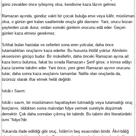
günü zevalden önce iyileşmiş olsa, kendisine kaza lâzım gelmez.
Ramazan ayında, gündüz vakti bir çocuk buluğa erse veya kâfir, müslüman
olsa, o günün geri kalan saatlerinde oruçlu gibi davranır. Yani, orucu bozan
şeylerden uzak durur, ondan sonraki günlerin orucunu edâ eder. Geçen
günleri kaza etmesi gerekmez.
Sıhhat bulan hastalar ve seferleri sona eren yolcular, daha önce
tutamadıkları oruçlarını kaza ederler. Bu hususta ihtilâf yoktur. Alimlerin
ekserisinin görüşü budur. Bir mükellefin, daha önceki Ramazan ayına ait
kaza borcu bulunsa, fakat bu sırada Ramazan-ı Şerif girse; o kimse edâyı
kaza üzerine takdim eder. Yani önce, yeni giren Ramazan ayının orucunu
tutar; daha sonra kaza oruçlarını tamamlar. Nafile olan oruçlarda da,
özürsüz olarak iftar etmek helâl değildir.
Iskât-ı Savm:
Iskât-ı savm, bir müslümanın hayattayken tutmadığı veya tutamadığı oruç
borçlarını, öldükten sonra malından fidye vermek suretiyle düşürmek
demektir. Çok daha sonraları çıkmış bir tabirdir. Bu tabirin dini literatürdeki
ismi "fidye?dir.
Yukarıda ifade edildiği gibi oruç, İslâm'ın beş esasından biridir. Âkıl-bâliğ