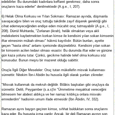
edebilirler. Bu durumdaki kadınlara keffaret gerekmez, daha sonra
oruçlarını kaza ederler" denilmektedir (A.g.e., I, 207).
6) Helak Olma Korkusu ve Yılan Sokması: Ramazan ayında, düşmanla
savaşacağını bilen ve oruç tuttuğu takdirde zayıf düşerek gerektiği gibi
cihat edemeyeceğinden endişe eden mücahit oruç tutmayabilir (A.g.e., I,
208). Dürrül Muhtarda, "Zorlanan (ikrah), helâk olmaktan veya akli
melekelerini kaybetmekten korkan kimse ile kendisini yılan sokan kimsenin
iftar etmesinin mübah olması" hükmü kayıtlıdır. Bütün bunları, ayette
geçen "hasta olma" anlamı içerisinde düşünebiliriz. Kendisini yılan sokan
bir kimsenin acilen tedavi olması esastır. Bu durumda iftar eder ve gününe
gün kaza yolunu tutar. Çünkü, gecikme halinde telef olma korkusu söz
konusudur. Bunun meşru bir mazeret olduğu sabittir.
Oruçla İlgili Diğer Meseleler: Oruç tutan mükellefin misvak kullanması
sünnettir. Nitekim İbn-i Abidin bu hususla ilgili olarak şunları zikreder:
"Misvak kullanmak da mekruh değildir. Bilâkis başkaları gibi oruçluya da
sünnettir. Delili, Peygamber (s.a.s)'in "Ümmetime meşakkat vereceğini
bilmesem her abdest aldıkça ve her namaz kıldıkça onlara misvakı
emrederdim" hadisinin umum ifade etmesidir (İbn Âbidin, IV, 332).
Ramazan ayını baygın geçiren kimse, sıhhat bulduktan sonra oruçlarını
kaza eder. Bu hususta icma vardır. Ancak, bir deli Ramazan ayının son