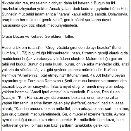
dikkate alınırsa, meselenin ciddiyeti daha iyi kavranır. Bugün bu iki
mezhebin izleyicileri yoktur. Ancak yalan, dedi-kodu ve gıybetin bütün Ehl-i
Sünnet'in müctehid imamlarınca "haram" kabul edildiği sabittir. Dolayısıyla,
oruç tutan her mükellef gerek zahirî, gerek bâtinî şartlarına riayet
hususunda çok titiz olmak mecburiyetindedir.
Orucu Bozan ve Kefareti Gerektiren Haller:
Resul-u Ekrem (s.a.s)'in: "Oruç, vücûda girenden dolayı bozulur" (İbnül-
Hümâm, II, 72) buyurduğu bilinmektedir. İnsan, fıtratının gereği olarak gıda
maddelerini boğaz vasıtasıyla vücûduna ulaştırır. Malum olduğu gibi en
tabii yol budur. Bunun dışında kulak, burun, ön ve arka menfezler gibi, arızî
yollarla da vücûda ilâç vs. gibi şeylerin girmesi mümkündür: Kur'an-ı
Kerim'de "Amellerinizi iptal etmeyiniz" (Muhammed, 47/33) hükmü beyan
buyurulmuştur. Farz olan Ramazan-ı Şerif orucunu kasden ve taammüden
bozmak büyük bir cinayettir. İhlâsla niyet ettiği bir ameli meşrû bir sebep
yokken bozmak "Ameli iptal etmek" hükmündedir. Fukaha, Resulullah
(s.a.s)'ın "Kim Ramazan ayında orucunu bozarsa; onun üzerine zıhar
yapan kimsenin üzerine lâzım gelen şey (keffaret) gerekir" hadisini esas
alarak, "Kasden orucunu bozan mükellef; arka arkaya olmak şartı ile altmış
gün oruç tutmak mecburiyetindedir. Bu, o mükellef üzerine farzdır. Ayrıca
aynı (bozduğu) orucu kaza etmesi gerekir. Bir mükellefe hem kaza, hem
keffaret'in gerekli olması için bazı şartların tahakkuku gereklidir.