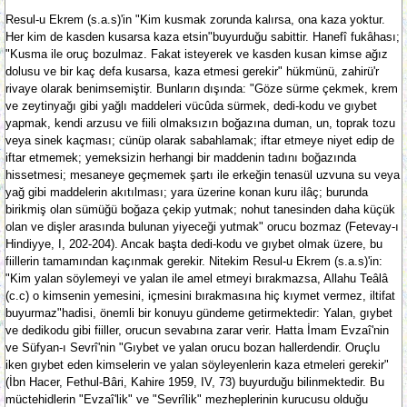
Resul-u Ekrem (s.a.s)'in "Kim kusmak zorunda kalırsa, ona kaza yoktur.
Her kim de kasden kusarsa kaza etsin"buyurduğu sabittir. Hanefî fukâhası;
"Kusma ile oruç bozulmaz. Fakat isteyerek ve kasden kusan kimse ağız
dolusu ve bir kaç defa kusarsa, kaza etmesi gerekir" hükmünü, zahirü'r
rivaye olarak benimsemiştir. Bunların dışında: "Göze sürme çekmek, krem
ve zeytinyağı gibi yağlı maddeleri vücûda sürmek, dedi-kodu ve gıybet
yapmak, kendi arzusu ve fiili olmaksızın boğazına duman, un, toprak tozu
veya sinek kaçması; cünüp olarak sabahlamak; iftar etmeye niyet edip de
iftar etmemek; yemeksizin herhangi bir maddenin tadını boğazında
hissetmesi; mesaneye geçmemek şartı ile erkeğin tenasül uzvuna su veya
yağ gibi maddelerin akıtılması; yara üzerine konan kuru ilâç; burunda
birikmiş olan sümüğü boğaza çekip yutmak; nohut tanesinden daha küçük
olan ve dişler arasında bulunan yiyeceği yutmak" orucu bozmaz (Fetevay-ı
Hindiyye, I, 202-204). Ancak başta dedi-kodu ve gıybet olmak üzere, bu
fiillerin tamamından kaçınmak gerekir. Nitekim Resul-u Ekrem (s.a.s)'in:
"Kim yalan söylemeyi ve yalan ile amel etmeyi bırakmazsa, Allahu Teâlâ
(c.c) o kimsenin yemesini, içmesini bırakmasına hiç kıymet vermez, iltifat
buyurmaz"hadisi, önemli bir konuyu gündeme getirmektedir: Yalan, gıybet
ve dedikodu gibi fiiller, orucun sevabına zarar verir. Hatta İmam Evzaî'nin
ve Süfyan-ı Sevrî'nin "Gıybet ve yalan orucu bozan hallerdendir. Oruçlu
iken gıybet eden kimselerin ve yalan söyleyenlerin kaza etmeleri gerekir"
(İbn Hacer, Fethul-Bâri, Kahire 1959, IV, 73) buyurduğu bilinmektedir. Bu
müctehidlerin "Evzaî'lik" ve "Sevrîlik" mezheplerinin kurucusu olduğu