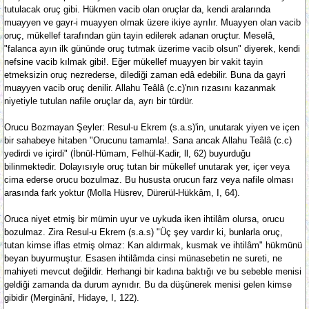
tutulacak oruç gibi. Hükmen vacib olan oruçlar da, kendi aralarında
muayyen ve gayr-i muayyen olmak üzere ikiye ayrılır. Muayyen olan vacib
oruç, mükellef tarafından gün tayin edilerek adanan oruçtur. Meselâ,
"falanca ayın ilk gününde oruç tutmak üzerime vacib olsun" diyerek, kendi
nefsine vacib kılmak gibi!. Eğer mükellef muayyen bir vakit tayin
etmeksizin oruç nezrederse, dilediği zaman edâ edebilir. Buna da gayri
muayyen vacib oruç denilir. Allahu Teâlâ (c.c)'nın rızasını kazanmak
niyetiyle tutulan nafile oruçlar da, ayrı bir türdür.
Orucu Bozmayan Şeyler: Resul-u Ekrem (s.a.s)'in, unutarak yiyen ve içen
bir sahabeye hitaben "Orucunu tamamla!. Sana ancak Allahu Teâlâ (c.c)
yedirdi ve içirdi" (İbnül-Hümam, Felhül-Kadir, ll, 62) buyurduğu
bilinmektedir. Dolayısıyle oruç tutan bir mükellef unutarak yer, içer veya
cima ederse orucu bozulmaz. Bu hususta orucun farz veya nafile olması
arasında fark yoktur (Molla Hüsrev, Dürerül-Hükkâm, I, 64).
Oruca niyet etmiş bir mümin uyur ve uykuda iken ihtilâm olursa, orucu
bozulmaz. Zira Resul-u Ekrem (s.a.s) "Üç şey vardır ki, bunlarla oruç,
tutan kimse iflas etmiş olmaz: Kan aldırmak, kusmak ve ihtilâm" hükmünü
beyan buyurmuştur. Esasen ihtilâmda cinsi münasebetin ne sureti, ne
mahiyeti mevcut değildir. Herhangi bir kadına baktığı ve bu sebeble menisi
geldiği zamanda da durum aynıdır. Bu da düşünerek menisi gelen kimse
gibidir (Merginânî, Hidaye, I, 122).