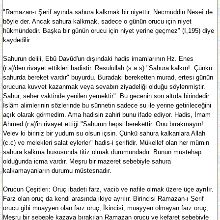
"Ramazan-ı Şerif ayında sahura kalkmak bir niyettir. Necmüddin Neseî de
böyle der. Ancak sahura kalkmak, sadece o günün orucu için niyet
hükmündedir. Başka bir günün orucu için niyet yerine geçmez" (I,195) diye
kaydedilir.
Sahurun delili, Ebû Davûd'un dışındaki hadis imamlarının Hz. Enes
(r.a)'den rivayet ettikleri hadistir. Resulullah (s.a.s) "Sahura kalkın!. Çünkü
sahurda bereket vardır" buyurdu. Buradaki bereketten murad, ertesi günün
orucuna kuvvet kazanmak veya sevabın ziyadeliği olduğu söylenmiştir.
Sahur, seher vaktinde yenilen yemektir". Bu gecenin son altıda birindedir.
İslâm alimlerinin sözlerinde bu sünnetin sadece su ile yerine getirileceğini
açık olarak görmedim. Ama hadisin zahiri bunu ifade ediyor. Hadis, İmam
Ahmed (r.a)'in rivayet ettiği "Sahurun hepsi berekettir. Onu bırakmayın!.
Velev ki biriniz bir yudum su olsun içsin. Çünkü sahura kalkanlara Allah
(c.c) ve melekleri salat eylerler" hadis-i şerifidir. Mükellef olan her mümin
sahura kalkma hususunda titiz olmak durumundadır. Bunun müstehap
olduğunda icma vardır. Meşru bir mazeret sebebiyle sahura
kalkamayanların durumu müstesnadır.
Orucun Çeşitleri: Oruç ibadeti farz, vacib ve nafile olmak üzere üçe ayrılır.
Farz olan oruç da kendi arasında ikiye ayrılır. Birincisi Ramazan-ı Şerif
orucu gibi muayyen olan farz oruç; İkincisi, muayyen olmayan farz oruç;
Meşru bir sebeple kazaya bırakılan Ramazan orucu ve kefaret sebebiyle