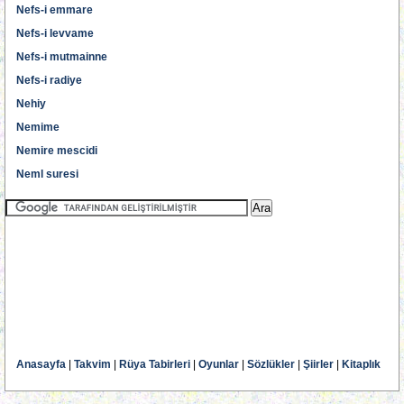
Nefs-i emmare
Nefs-i levvame
Nefs-i mutmainne
Nefs-i radiye
Nehiy
Nemime
Nemire mescidi
Neml suresi
Anasayfa
|
Takvim
|
Rüya Tabirleri
|
Oyunlar
|
Sözlükler
|
Şiirler
|
Kitaplık