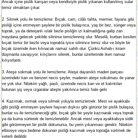
Ancak içine pislik karışan veya kendisiyle pislik yıkanan kullanılmış sular
temiz olmaktan çıkar.
2. Silmek yolu ile temizleme: Bıçak, cam, cilâlı tahta, mermer, fayans gibi
pisliği içine emmeyen şeylere bir pislik bulaşınca, yaş bir bez, sünger veya
toprak, ya da deterjanlı ıslak bezle pisliğin izi kalmadığına galip zan
meydana gelecek şekilde silinirse temizlenmiş olur. Meselâ; kurban kesilen
bıçak temiz bir bezle veya toprakla iyice silinince temiz olur ve böyle bir
bıçak üzerinde iken kılınacak namaz sahih olur. Çünkü Ashab-ı kiram
düşmanla savaşıyor, kılıçlarını silerek, bunlar üzerlerinde iken namaz
kılıyorlardı.
3. Ateşe sokmak yolu ile temizleme: Ateşe dayanıklı maden parçası
üzerindeki kan ve benzeri necis şeyler, madenin ateşe sokulması ile yanar
ve yok olur. Nitekim yağlı, paslı, üzerinde necis kan ve et kalıntıları
bulunan şiş veya ızgaralar ateşte yakılınca temiz hale gelir.
4. Kazımak, ovmak veya silmek yoluyla temizlemek: Mest ve ayakkabı
gibi pisliği emmeyen şeylere hayvan dışkısı gibi görünür bir pislik bulaşsa,
bunlar su ile temizleneceği gibi, bıçak gibi bir şeyle kazınarak veya toprak
ya da kuma sürterek de temizlenebilir. Ancak mest veya ayakkabıya sidik
gibi görünmeyen bir pislik dokunursa, bu yerin yıkanması gerekir. Nitekim
elbiseye veya bedene dokunan pisliği kazımak veya toprağa sürtmek de
yeterli değildir.