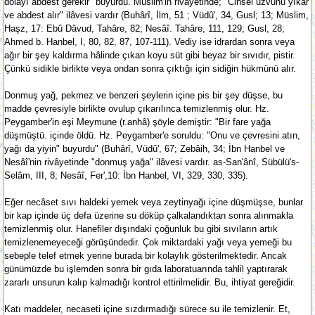
dolayı abdest gerekir" buyurdu. Müslim'in rivayetinde; "Cinsel uzvunu yıkar
ve abdest alır" ilâvesi vardır (Buhârî, İlm, 51 ; Vüdû', 34, Gusl; 13; Müslim,
Haşz, 17: Ebû Dâvud, Tahâre, 82; Nesâî. Tahâre, 111, 129; Gusl, 28;
Ahmed b. Hanbel, I, 80, 82, 87, 107-111). Vediy ise idrardan sonra veya
ağır bir şey kaldırma hâlinde çıkan koyu süt gibi beyaz bir sıvıdır, pistir.
Çünkü sidikle birlikte veya ondan sonra çıktığı için sidiğin hükmünü alır.
Donmuş yağ, pekmez ve benzeri şeylerin içine pis bir şey düşse, bu
madde çevresiyle birlikte ovulup çıkarılınca temizlenmiş olur. Hz.
Peygamber'in eşi Meymune (r.anhâ) şöyle demiştir: "Bir fare yağa
düşmüştü. içinde öldü. Hz. Peygamber'e soruldu: "Onu ve çevresini atın,
yağı da yiyin" buyurdu" (Buhârî, Vüdû', 67; Zebâih, 34; İbn Hanbel ve
Nesâî'nin rivâyetinde "donmuş yağa" ilâvesi vardır. as-San'ânî, Sübülü's-
Selâm, III, 8; Nesâî, Fer',10: İbn Hanbel, VI, 329, 330, 335).
Eğer necâset sıvı haldeki yemek veya zeytinyağı içine düşmüşse, bunlar
bir kap içinde üç defa üzerine su döküp çalkalandıktan sonra alınmakla
temizlenmiş olur. Hanefiler dışındaki çoğunluk bu gibi sıvıların artık
temizlenemeyeceği görüşündedir. Çok miktardaki yağı veya yemeği bu
sebeple telef etmek yerine burada bir kolaylık gösterilmektedir. Ancak
günümüzde bu işlemden sonra bir gıda laboratuarında tahlil yaptırarak
zararlı unsurun kalıp kalmadığı kontrol ettirilmelidir. Bu, ihtiyat gereğidir.
Katı maddeler, necaseti içine sızdırmadığı sürece su ile temizlenir. Et,