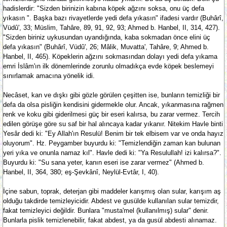
hadislerdir: "Sizden birinizin kabına köpek ağzını soksa, onu üç defa
yıkasın ". Başka bazı rivayetlerde yedi defa yıkasın" ifadesi vardır (Buhârî,
Vüdû', 33; Müslim, Tahâre, 89, 91, 92, 93; Ahmed b. Hanbel, II, 314, 427).
"Sizden biriniz uykusundan uyandığında, kaba sokmadan önce elini üç
defa yıkasın" (Buhârî, Vüdû', 26; Mâlik, Muvatta', Tahâre, 9; Ahmed b.
Hanbel, II, 465). Köpeklerin ağzını sokmasından dolayı yedi defa yıkama
emri İslâm'ın ilk dönemlerinde zorunlu olmadıkça evde köpek beslemeyi
sınırlamak amacına yönelik idi.
Necâset, kan ve dışkı gibi gözle görülen çeşitten ise, bunların temizliği bir
defa da olsa pisliğin kendisini gidermekle olur. Ancak, yıkanmasına rağmen
renk ve koku gibi giderilmesi güç bir eseri kalırsa, bu zarar vermez. Tercih
edilen görüşe göre su saf bir hal alıncaya kadar yıkanır. Nitekim Havle binti
Yesâr dedi ki: "Ey Allah'ın Resulü! Benim bir tek elbisem var ve onda hayız
oluyorum". Hz. Peygamber buyurdu ki: "Temizlendiğin zaman kan bulunan
yeri yıka ve onunla namaz kıl". Havle dedi ki: "Ya Resulullah! izi kalırsa?".
Buyurdu ki: "Su sana yeter, kanın eseri ise zarar vermez" (Ahmed b.
Hanbel, II, 364, 380; eş-Şevkânî, Neylül-Evtâr, I, 40).
İçine sabun, toprak, deterjan gibi maddeler karışmış olan sular, karışım aş
olduğu takdirde temizleyicidir. Abdest ve gusülde kullanılan sular temizdir,
fakat temizleyici değildir. Bunlara "musta'mel (kullanılmış) sular" denir.
Bunlarla pislik temizlenebilir, fakat abdest, ya da gusül abdesti alınamaz.