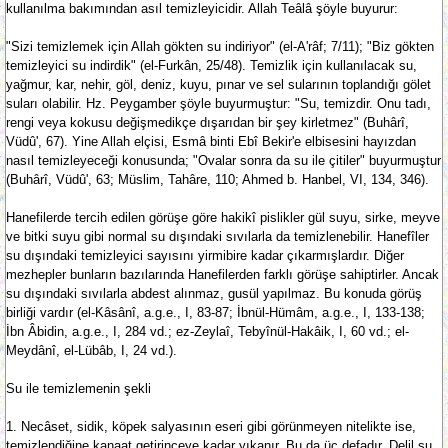
kullanılma bakımından asıl temizleyicidir. Allah Teâlâ şöyle buyurur:
"Sizi temizlemek için Allah gökten su indiriyor" (el-A'râf; 7/11); "Biz gökten
temizleyici su indirdik" (el-Furkân, 25/48). Temizlik için kullanılacak su,
yağmur, kar, nehir, göl, deniz, kuyu, pınar ve sel sularının toplandığı gölet
suları olabilir. Hz. Peygamber şöyle buyurmuştur: "Su, temizdir. Onu tadı,
rengi veya kokusu değişmedikçe dışarıdan bir şey kirletmez" (Buhârî,
Vüdû', 67). Yine Allah elçisi, Esmâ binti Ebî Bekir'e elbisesini hayızdan
nasıl temizleyeceği konusunda; "Ovalar sonra da su ile çitiler" buyurmuştur
(Buhârî, Vüdû', 63; Müslim, Tahâre, 110; Ahmed b. Hanbel, VI, 134, 346).
Hanefilerde tercih edilen görüşe göre hakikî pislikler gül suyu, sirke, meyve
ve bitki suyu gibi normal su dışındaki sıvılarla da temizlenebilir. Hanefîler
su dışındaki temizleyici sayısını yirmibire kadar çıkarmışlardır. Diğer
mezhepler bunların bazılarında Hanefilerden farklı görüşe sahiptirler. Ancak
su dışındaki sıvılarla abdest alınmaz, gusül yapılmaz. Bu konuda görüş
birliği vardır (el-Kâsânî, a.g.e., I, 83-87; İbnül-Hümâm, a.g.e., I, 133-138;
İbn Âbidin, a.g.e., I, 284 vd.; ez-Zeylaî, Tebyînül-Hakâik, I, 60 vd.; el-
Meydânî, el-Lübâb, I, 24 vd.).
Su ile temizlemenin şekli
1. Necâset, sidik, köpek salyasının eseri gibi görünmeyen nitelikte ise,
temizlendiğine kanaat getirinceye kadar yıkanır. Bu da üç defadır. Delil şu