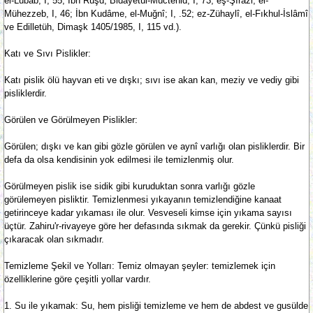
el-Lübâb, I, 55; İbn Rüşd, Bidâyetül-Müctehid, I, 73; eş-Şîrâzi, el-
Mühezzeb, I, 46; İbn Kudâme, el-Muğnî; I, .52; ez-Zühaylî, el-Fıkhul-İslâmî
ve Edilletüh, Dimaşk 1405/1985, I, 115 vd.).
Katı ve Sıvı Pislikler:
Katı pislik ölü hayvan eti ve dışkı; sıvı ise akan kan, meziy ve vediy gibi
pisliklerdir.
Görülen ve Görülmeyen Pislikler:
Görülen; dışkı ve kan gibi gözle görülen ve aynî varlığı olan pisliklerdir. Bir
defa da olsa kendisinin yok edilmesi ile temizlenmiş olur.
Görülmeyen pislik ise sidik gibi kuruduktan sonra varlığı gözle
görülemeyen pisliktir. Temizlenmesi yıkayanın temizlendiğine kanaat
getirinceye kadar yıkaması ile olur. Vesveseli kimse için yıkama sayısı
üçtür. Zahiru'r-rivayeye göre her defasında sıkmak da gerekir. Çünkü pisliği
çıkaracak olan sıkmadır.
Temizleme Şekil ve Yolları: Temiz olmayan şeyler: temizlemek için
özelliklerine göre çeşitli yollar vardır.
1. Su ile yıkamak: Su, hem pisliği temizleme ve hem de abdest ve gusülde