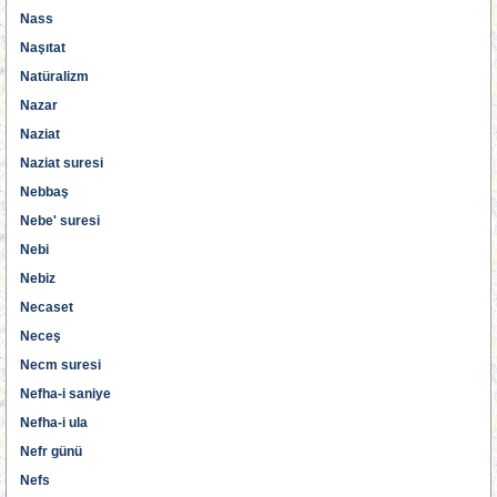
Nass
Naşıtat
Natüralizm
Nazar
Naziat
Naziat suresi
Nebbaş
Nebe' suresi
Nebi
Nebiz
Necaset
Neceş
Necm suresi
Nefha-i saniye
Nefha-i ula
Nefr günü
Nefs