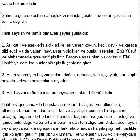
şarap hükmündedir.
Şâfiîlere göre de bütün sarhoşluk veren içki çeşitleri az olsun çok olsun
temiz değildir.
Hafif sayılan ve temiz olmayan şeyler şunlardır:
1. At, katır ve eşeklerin sidikleri ile, eti yenen koyun, keçi, geyik ve karaca
gibi evcil ya da yabanî hayvanların sidikleri ve bunların tersleri, Ebû Yûsuf
ve Muhammed'e göre hafif pisliktir. Fetvaya esas olan bu görüştür. Ebû
Hanîfe'ye göre ise bunlar ağır pislik çeşidine girer.
2. Etleri yenmeyen hayvanlardan, doğan, atmaca, şahin, çaylak, kartal gibi
havada terleyen hayvanların dışkıları.
3. Her hayvanın öd kesesi, bu hayvanın dışkısı hükmündedir.
Hafif pisliğin namazda bağışlanan miktarı, bulaştığı yer elbise ise,
elbisenin tamamının dörtte biri; kol ve ayak gibi bedenin bir organı ise
bulaştığı organın dörtte biridir. Bununla, kaçınılması güç olan, mesleği ve
içinde bulunduğu kültür ortamı bakımından temizliğe tam dikkat edemeyen
veya hayvancılıkla uğraşanların farkında olmadan karşılaştığı hafif pislikler
için kolaylık getirilmiştir (İbnül-Hümâm, Fethul-Kadîr, I,135 vd.; el-Meydânî,