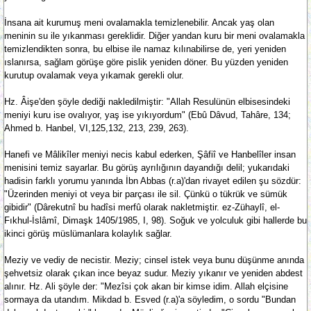
İnsana ait kurumuş meni ovalamakla temizlenebilir. Ancak yaş olan
meninin su ile yıkanması gereklidir. Diğer yandan kuru bir meni ovalamakla
temizlendikten sonra, bu elbise ile namaz kılınabilirse de, yeri yeniden
ıslanırsa, sağlam görüşe göre pislik yeniden döner. Bu yüzden yeniden
kurutup ovalamak veya yıkamak gerekli olur.
Hz. Âişe'den şöyle dediği nakledilmiştir: "Allah Resulünün elbisesindeki
meniyi kuru ise ovalıyor, yaş ise yıkıyordum" (Ebû Dâvud, Tahâre, 134;
Ahmed b. Hanbel, VI,125,132, 213, 239, 263).
Hanefi ve Mâlikîler meniyi necis kabul ederken, Şâfiî ve Hanbelîler insan
menisini temiz sayarlar. Bu görüş ayrılığının dayandığı delil; yukarıdaki
hadisin farklı yorumu yanında İbn Abbas (r.a)'dan rivayet edilen şu sözdür:
"Üzerinden meniyi ot veya bir parçası ile sil. Çünkü o tükrük ve sümük
gibidir" (Dârekutnî bu hadîsi merfû olarak nakletmiştir. ez-Zühaylî, el-
Fıkhul-İslâmî, Dimaşk 1405/1985, I, 98). Soğuk ve yolculuk gibi hallerde bu
ikinci görüş müslümanlara kolaylık sağlar.
Meziy ve vediy de necistir. Meziy; cinsel istek veya bunu düşünme anında
şehvetsiz olarak çıkan ince beyaz sudur. Meziy yıkanır ve yeniden abdest
alınır. Hz. Ali şöyle der: "Mezîsi çok akan bir kimse idim. Allah elçisine
sormaya da utandım. Mikdad b. Esved (r.a)'a söyledim, o sordu "Bundan