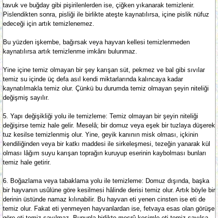
tavuk ve buğday gibi pişirilenlerden ise, çiğken yıkanarak temizlenir.
Pislendikten sonra, pisliği ile birlikte ateşte kaynatılırsa, içine pislik nüfuz
edeceği için artık temizlenemez.
Bu yüzden işkembe, bağırsak veya hayvan kellesi temizlenmeden
kaynatılırsa artık temizlenme imkânı bulunmaz.
Yine içine temiz olmayan bir şey karışan süt, pekmez ve bal gibi sıvılar
temiz su içinde üç defa asıl kendi miktarlarında kalıncaya kadar
kaynatılmakla temiz olur. Çünkü bu durumda temiz olmayan şeyin niteliği
değişmiş sayılır.
5. Yapı değişikliği yolu ile temizleme: Temiz olmayan bir şeyin niteliği
değişirse temiz hale gelir. Meselâ; bir domuz veya eşek bir tuzlaya düşerek
tuz kesilse temizlenmiş olur. Yine, geyik kanının misk olması, içkinin
kendiliğinden veya bir katkı maddesi ile sirkeleşmesi, tezeğin yanarak kül
olması lâğım suyu karışan toprağın kuruyup eserinin kaybolması bunları
temiz hale getirir.
6. Boğazlama veya tabaklama yolu ile temizleme: Domuz dışında, başka
bir hayvanın usûlüne göre kesilmesi hâlinde derisi temiz olur. Artık böyle bir
derinin üstünde namaz kılınabilir. Bu hayvan eti yenen cinsten ise eti de
temiz olur. Fakat eti yenmeyen hayvanlardan ise, fetvaya esas olan görüşe
göre eti temiz sayılmaz. Bununla birlikte meşrû kesimle eti temiz sayılsa