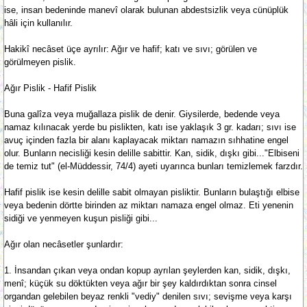
ise, insan bedeninde manevî olarak bulunan abdestsizlik veya cünüplük
hâli için kullanılır.
Hakikî necâset üçe ayrılır: Ağır ve hafif; katı ve sıvı; görülen ve
görülmeyen pislik.
Ağır Pislik - Hafif Pislik
Buna galîza veya muğallaza pislik de denir. Giysilerde, bedende veya
namaz kılınacak yerde bu pislikten, katı ise yaklaşık 3 gr. kadarı; sıvı ise
avuç içinden fazla bir alanı kaplayacak miktarı namazın sıhhatine engel
olur. Bunların necisliği kesin delille sabittir. Kan, sidik, dışkı gibi..."Elbiseni
de temiz tut" (el-Müddessir, 74/4) ayeti uyarınca bunları temizlemek farzdır.
Hafif pislik ise kesin delille sabit olmayan pisliktir. Bunların bulaştığı elbise
veya bedenin dörtte birinden az miktarı namaza engel olmaz. Eti yenenin
sidiği ve yenmeyen kuşun pisliği gibi...
Ağır olan necâsetler şunlardır:
1. İnsandan çıkan veya ondan kopup ayrılan şeylerden kan, sidik, dışkı,
menî; küçük su döktükten veya ağır bir şey kaldırdıktan sonra cinsel
organdan gelebilen beyaz renkli "vediy" denilen sıvı; sevişme veya karşı