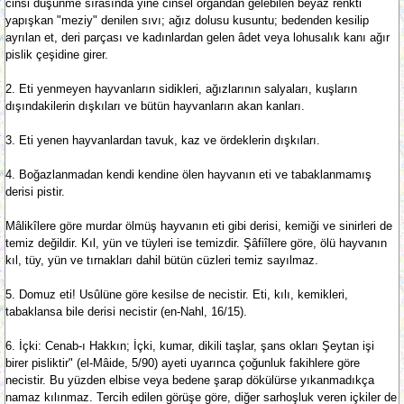
cinsi düşünme sırasında yine cinsel organdan gelebilen beyaz renkti
yapışkan "meziy" denilen sıvı; ağız dolusu kusuntu; bedenden kesilip
ayrılan et, deri parçası ve kadınlardan gelen âdet veya lohusalık kanı ağır
pislik çeşidine girer.
2. Eti yenmeyen hayvanların sidikleri, ağızlarının salyaları, kuşların
dışındakilerin dışkıları ve bütün hayvanların akan kanları.
3. Eti yenen hayvanlardan tavuk, kaz ve ördeklerin dışkıları.
4. Boğazlanmadan kendi kendine ölen hayvanın eti ve tabaklanmamış
derisi pistir.
Mâlikîlere göre murdar ölmüş hayvanın eti gibi derisi, kemiği ve sinirleri de
temiz değildir. Kıl, yün ve tüyleri ise temizdir. Şâfiîlere göre, ölü hayvanın
kıl, tüy, yün ve tırnakları dahil bütün cüzleri temiz sayılmaz.
5. Domuz eti! Usûlüne göre kesilse de necistir. Eti, kılı, kemikleri,
tabaklansa bile derisi necistir (en-Nahl, 16/15).
6. İçki: Cenab-ı Hakkın; İçki, kumar, dikili taşlar, şans okları Şeytan işi
birer pisliktir" (el-Mâide, 5/90) ayeti uyarınca çoğunluk fakihlere göre
necistir. Bu yüzden elbise veya bedene şarap dökülürse yıkanmadıkça
namaz kılınmaz. Tercih edilen görüşe göre, diğer sarhoşluk veren içkiler de