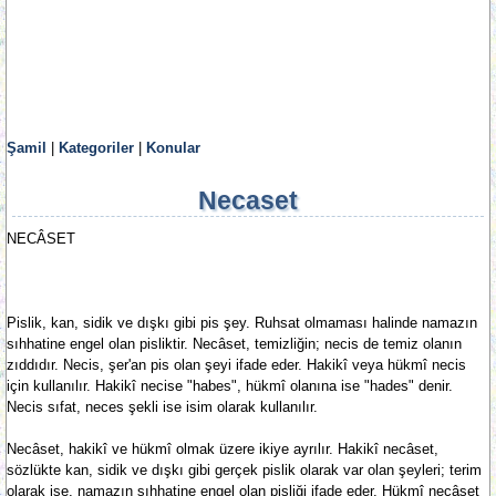
Şamil
|
Kategoriler
|
Konular
Necaset
NECÂSET
Pislik, kan, sidik ve dışkı gibi pis şey. Ruhsat olmaması halinde namazın
sıhhatine engel olan pisliktir. Necâset, temizliğin; necis de temiz olanın
zıddıdır. Necis, şer'an pis olan şeyi ifade eder. Hakikî veya hükmî necis
için kullanılır. Hakikî necise "habes", hükmî olanına ise "hades" denir.
Necis sıfat, neces şekli ise isim olarak kullanılır.
Necâset, hakikî ve hükmî olmak üzere ikiye ayrılır. Hakikî necâset,
sözlükte kan, sidik ve dışkı gibi gerçek pislik olarak var olan şeyleri; terim
olarak ise, namazın sıhhatine engel olan pisliği ifade eder. Hükmî necâset