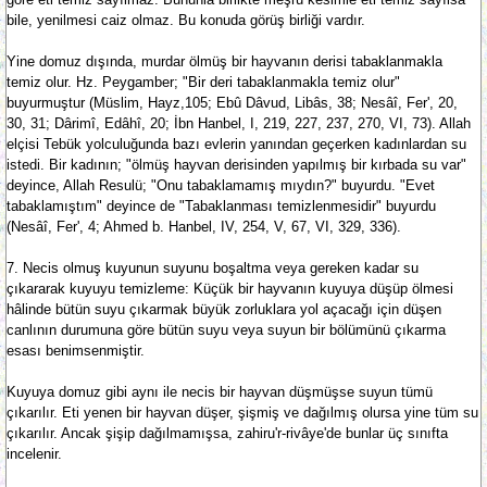
bile, yenilmesi caiz olmaz. Bu konuda görüş birliği vardır.
Yine domuz dışında, murdar ölmüş bir hayvanın derisi tabaklanmakla
temiz olur. Hz. Peygamber; "Bir deri tabaklanmakla temiz olur"
buyurmuştur (Müslim, Hayz,105; Ebû Dâvud, Libâs, 38; Nesâî, Fer', 20,
30, 31; Dârimî, Edâhî, 20; İbn Hanbel, I, 219, 227, 237, 270, VI, 73). Allah
elçisi Tebük yolculuğunda bazı evlerin yanından geçerken kadınlardan su
istedi. Bir kadının; "ölmüş hayvan derisinden yapılmış bir kırbada su var"
deyince, Allah Resulü; "Onu tabaklamamış mıydın?" buyurdu. "Evet
tabaklamıştım" deyince de "Tabaklanması temizlenmesidir" buyurdu
(Nesâî, Fer', 4; Ahmed b. Hanbel, IV, 254, V, 67, VI, 329, 336).
7. Necis olmuş kuyunun suyunu boşaltma veya gereken kadar su
çıkararak kuyuyu temizleme: Küçük bir hayvanın kuyuya düşüp ölmesi
hâlinde bütün suyu çıkarmak büyük zorluklara yol açacağı için düşen
canlının durumuna göre bütün suyu veya suyun bir bölümünü çıkarma
esası benimsenmiştir.
Kuyuya domuz gibi aynı ile necis bir hayvan düşmüşse suyun tümü
çıkarılır. Eti yenen bir hayvan düşer, şişmiş ve dağılmış olursa yine tüm su
çıkarılır. Ancak şişip dağılmamışsa, zahiru'r-rivâye'de bunlar üç sınıfta
incelenir.