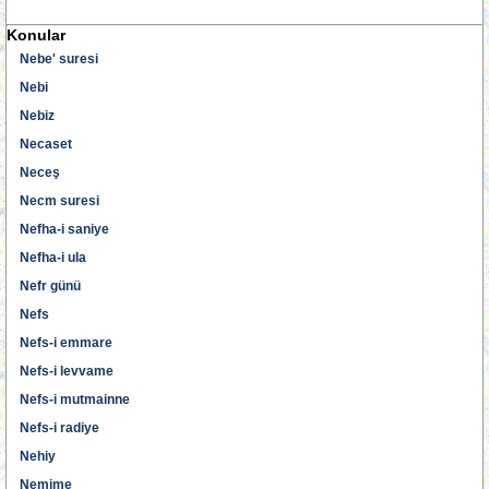
Konular
Nebe' suresi
Nebi
Nebiz
Necaset
Neceş
Necm suresi
Nefha-i saniye
Nefha-i ula
Nefr günü
Nefs
Nefs-i emmare
Nefs-i levvame
Nefs-i mutmainne
Nefs-i radiye
Nehiy
Nemime