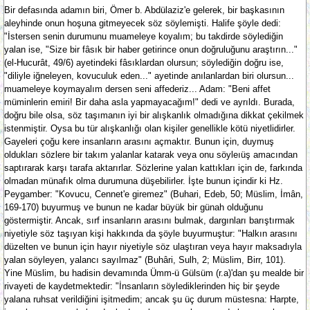
Bir defasında adamın biri, Ömer b. Abdülaziz'e gelerek, bir başkasının
aleyhinde onun hoşuna gitmeyecek söz söylemişti. Halife şöyle dedi:
"İstersen senin durumunu muameleye koyalım; bu takdirde söylediğin
yalan ise, "Size bir fâsık bir haber getirince onun doğruluğunu araştırın..."
(el-Hucurât, 49/6) ayetindeki fâsıklardan olursun; söylediğin doğru ise,
"diliyle iğneleyen, kovuculuk eden..." ayetinde anılanlardan biri olursun...
muameleye koymayalım dersen seni affederiz... Adam: "Beni affet
müminlerin emiri! Bir daha asla yapmayacağım!" dedi ve ayrıldı. Burada,
doğru bile olsa, söz taşımanın iyi bir alışkanlık olmadığına dikkat çekilmek
istenmiştir. Oysa bu tür alışkanlığı olan kişiler genellikle kötü niyetlidirler.
Gayeleri çoğu kere insanların arasını açmaktır. Bunun için, duymuş
oldukları sözlere bir takım yalanlar katarak veya onu söyleıüş amacından
saptırarak karşı tarafa aktarırlar. Sözlerine yalan kattıkları için de, farkında
olmadan münafık olma durumuna düşebilirler. İşte bunun içindir ki Hz.
Peygamber: "Kovucu, Cennet'e giremez" (Buhari, Edeb, 50; Müslim, İmân,
169-170) buyurmuş ve bunun ne kadar büyük bir günah olduğunu
göstermiştir. Ancak, sırf insanların arasını bulmak, dargınları barıştırmak
niyetiyle söz taşıyan kişi hakkında da şöyle buyurmuştur: "Halkın arasını
düzelten ve bunun için hayır niyetiyle söz ulaştıran veya hayır maksadıyla
yalan söyleyen, yalancı sayılmaz" (Buhâri, Sulh, 2; Müslim, Birr, 101).
Yine Müslim, bu hadisin devamında Ümm-ü Gülsüm (r.a)'dan şu mealde bir
rivayeti de kaydetmektedir: "İnsanların söylediklerinden hiç bir şeyde
yalana ruhsat verildiğini işitmedim; ancak şu üç durum müstesna: Harpte,