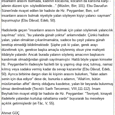
insanların arasını bulmada, kadının kocasına, kocanın da karısına karşı -
ailenin düzeni için- söylediklerinde..." (Müslim, Birr, 101). Ebu Davud'un
Sünen'inde rivayet edilen bir hadiste de Hz. Peygamber; Ben, sırf
insanların arasını bulmak niyetiyle yalan söyleyen kişiyi yalancı saymam"
buyurmuştur (Ebu Dâvud, Edeb, 50).
Hadislerde geçen "insanların arasını bulmak için yalan söylemek yalancılık
sayılmaz" sözü, "bu yalanda günah yoktur" anlamındadır. Çünkü hadiste
yalan, yalan olmaktan çıkarılmamakta, sadece bu çeşit yalana günah
terettüp etmediği bildirilmektedir. Şüphe yok ki yalan, gerek arayı
düzeltmek için, gerekse başka amaçla söylenmiş olsun yine mahiyeti
itibâriyle yalandır. Ancak burada yalanın söyleniş amacının başkasını
kandırmak olmadığından günah sayılmamıştır. Hattâ böyle yapan kimseler
Hz. Peygamber'in ifadesiyle faziletli bir iş yapmış olup oruç tutmuş, namaz
kılmış veya sadaka vermiş kadar da sevap kazanırlar (Ebu Dâvud, Edeb,
50). Ayrıca birbirine dargın olan iki kişinin arasını bulurken, "falan adam
senin için dua ediyor" dese de, bununla o adamın, "Allah'ım, bütün
müslümanları affet" demiş olduğunu kasdetse, yalan bir beyanda bulunmuş
olmaz denilmektedir (Tecrid-i Sarih Tercemesi, VIII,111-112). İmam
Beyhaki'nin rivayet ettiği bir hadiste de Hz. Peygamber: "Tevriyeli, kinayeli
ifadelerle yalandan kurtulup rahatlama vardır" buyurarak bu meseleye
açıklık getirmişlerdir (et-Tâc, V, 55).
Ahmet GÜÇ