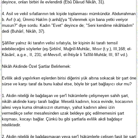
deyince, onları birbiri ile evlendirdi (Ebû Dâvud Nikâh, 31).
4. Asil ve vekil sıfatlarının tek kişide toplanması mümkündür. Abdurrahman
b. Avf (r.a), Ümmü Hakîm (r.anhâ)'ya "Evlenmek için bana yetki veriyor
musun?" diye sordu. Kadın "Evet" deyince de; "Seni kendime nikâhladım"
dedi (Buhârî, Nikâh, 37).
Şâfiîler yalnız iki tarafın velisi sıfatıyla, bir kişinin iki tarafı temsil
edebileceğini söylerler (eş-Şirbînî, Muğnîl-Muhtâc, Mısır (t.y.), III,168; el-
Kâsânî, a.g.e., II, 231; el-Mevsılî, el-İhtiyâr li Ta'lîlil-Muhtâr, III, 97 vd.).
Nikâh Akdinde Özel Şartlar Belirlemek:
Evlilik akdi yapılırken eşlerden birisi diğerini yük altına sokacak bir şart öne
sürse ve karşı taraf da bunu kabul etse, böyle bir şart bağlayıcı olur mu?
1. Akdin niteliği ile bağdaşan ve şer'î hükümlerle çelişmeyen sahih şart,
nikâh akdinde karşı tarafı bağlar. Meselâ kadının, koca evinde, kocasının
ailesi veya kuma olmaksızın oturmayı, yahut kadının ailesi izin
vermedikçe sefer mesafesinden uzak beldeye göç edilmemesini şart
koşması, kocayı bağlar. Çünkü bu gibi şartlarla evlilik akdi bağdaşır
niteliktedir.
2. Akdin niteliği ile bağdaşmayan veya şer'î hükümlerle çelişen fasit bir şart