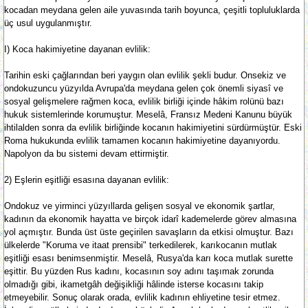
kocadan meydana gelen aile yuvasında tarih boyunca, çeşitli topluluklarda
üç usul uygulanmıştır.
I) Koca hakimiyetine dayanan evlilik:
Tarihin eski çağlarından beri yaygın olan evlilik şekli budur. Onsekiz ve
ondokuzuncu yüzyılda Avrupa'da meydana gelen çok önemli siyasî ve
sosyal gelişmelere rağmen koca, evlilik birliği içinde hâkim rolünü bazı
hukuk sistemlerinde korumuştur. Meselâ, Fransız Medeni Kanunu büyük
ihtilalden sonra da evlilik birliğinde kocanın hakimiyetini sürdürmüştür. Eski
Roma hukukunda evlilik tamamen kocanın hakimiyetine dayanıyordu.
Napolyon da bu sistemi devam ettirmiştir.
2) Eşlerin eşitliği esasına dayanan evlilik:
Ondokuz ve yirminci yüzyıllarda gelişen sosyal ve ekonomik şartlar,
kadının da ekonomik hayatta ve birçok idarî kademelerde görev almasına
yol açmıştır. Bunda üst üste geçirilen savaşların da etkisi olmuştur. Bazı
ülkelerde "Koruma ve itaat prensibi" terkedilerek, karıkocanın mutlak
eşitliği esası benimsenmiştir. Meselâ, Rusya'da karı koca mutlak surette
eşittir. Bu yüzden Rus kadını, kocasının soy adını taşımak zorunda
olmadığı gibi, ikametgâh değişikliği hâlinde isterse kocasını takip
etmeyebilir. Sonuç olarak orada, evlilik kadının ehliyetine tesir etmez.