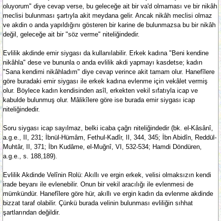
oluyorum" diye cevap verse, bu geleceğe ait bir va'd olmaması ve bir nikâh
meclisi bulunması şartıyla akit meydana gelir. Ancak nikâh meclisi olmaz
ve akdin o anda yapıldığını gösteren bir karine de bulunmazsa bu bir nikâh
değil, geleceğe ait bir "söz verme" niteliğindedir.
Evlilik akdinde emir siygası da kullanılabilir. Erkek kadına "Beni kendine
nikâhla" dese ve bununla o anda evlilik akdi yapmayı kasdetse; kadın
"Sana kendimi nikâhladım" diye cevap verince akit tamam olur. Hanefîlere
göre buradaki emir siygası ile erkek kadına evlenme için vekâlet vermiş
olur. Böylece kadın kendisinden asîl, erkekten vekil sıfatıyla icap ve
kabulde bulunmuş olur. Mâlikîlere göre ise burada emir siygası icap
niteliğindedir.
Soru siygası icap sayılmaz, belki icaba çağrı niteliğindedir (bk. el-Kâsânî,
a.g.e., II, 231; İbnül-Hümâm, Fethul-Kadîr, II, 344, 345; İbn Abidîn, Reddül-
Muhtâr, II, 371; İbn Kudâme, el-Muğnî, VI, 532-534; Hamdi Döndüren,
a.g.e., s. 188,189).
Evlilik Akdinde Velînin Rolü: Akıllı ve ergin erkek, velisi olmaksızın kendi
irade beyanı ile evlenebilir. Onun bir vekil aracılığı ile evlenmesi de
mümkündür. Hanefîlere göre hür, akıllı ve ergin kadın da evlenme akdinde
bizzat taraf olabilir. Çünkü burada velinin bulunması evliliğin sıhhat
şartlarından değildir.