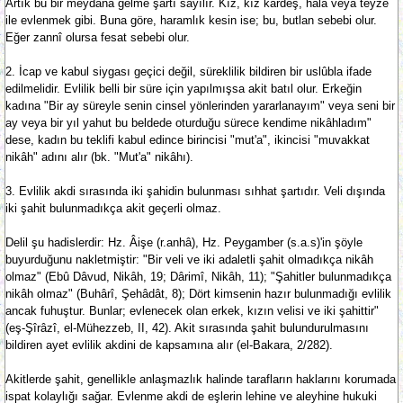
Artık bu bir meydana gelme şartı sayılır. Kız, kız kardeş, hala veya teyze
ile evlenmek gibi. Buna göre, haramlık kesin ise; bu, butlan sebebi olur.
Eğer zannî olursa fesat sebebi olur.
2. İcap ve kabul siygası geçici değil, süreklilik bildiren bir uslûbla ifade
edilmelidir. Evlilik belli bir süre için yapılmışsa akit batıl olur. Erkeğin
kadına "Bir ay süreyle senin cinsel yönlerinden yararlanayım" veya seni bir
ay veya bir yıl yahut bu beldede oturduğu sürece kendime nikâhladım"
dese, kadın bu teklifi kabul edince birincisi "mut'a", ikincisi "muvakkat
nikâh" adını alır (bk. "Mut'a" nikâhı).
3. Evlilik akdi sırasında iki şahidin bulunması sıhhat şartıdır. Veli dışında
iki şahit bulunmadıkça akit geçerli olmaz.
Delil şu hadislerdir: Hz. Âişe (r.anhâ), Hz. Peygamber (s.a.s)'in şöyle
buyurduğunu nakletmiştir: "Bir veli ve iki adaletli şahit olmadıkça nikâh
olmaz" (Ebû Dâvud, Nikâh, 19; Dârimî, Nikâh, 11); "Şahitler bulunmadıkça
nikâh olmaz" (Buhârî, Şehâdât, 8); Dört kimsenin hazır bulunmadığı evlilik
ancak fuhuştur. Bunlar; evlenecek olan erkek, kızın velisi ve iki şahittir"
(eş-Şîrâzî, el-Mühezzeb, II, 42). Akit sırasında şahit bulundurulmasını
bildiren ayet evlilik akdini de kapsamına alır (el-Bakara, 2/282).
Akitlerde şahit, genellikle anlaşmazlık halinde tarafların haklarını korumada
ispat kolaylığı sağar. Evlenme akdi de eşlerin lehine ve aleyhine hukuki