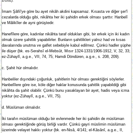
2/282).
İmam Şâfiî'ye göre bu ayet nikâh akdini kapsamaz. Kısasta ve diğer şer'î
cezalarda olduğu gibi, nikâhta her iki şahidin erkek olması şarttır. Hanbelî
ve Mâlikîler de ayni görüştedir.
Hanefîlere göre, kadınlar nikâhta taraf oldukları gibi, bir erkek için iki kadın
olmak üzere şahitlik yapabilirler. Bunların şahitlikleri yalnız had ve kısas
davalarında unutma ve gaflet sebebiyle kabul edilmez. Çünkü hadler şüphe
ile düşer (bk. es-Serahsî el-Mebsût, Mısır 1324-1331/1906-1912, V, 32, 33;
ez-Zühaylî, a.g.e., VII, 74, 75; Hamdi Döndüren, a.g.e., s. 208, 209).
c. Şahit hür olmalıdır.
Hanbeliler dışındaki çoğunluk, şahitlerin hür olması gerektiğini söylerler.
Hanbelîlere göre ise, köle diğer haklar konusunda şahitlik yapabildiği gibi
nikâhta da şahit olabilir. Çünkü bunu yasaklayan bir ayet, hadis veya icma
yoktur (ez-Zühaylî, a.g.e., VII, 75).
d. Müslüman olmalıdır.
İki tarafın müslüman olduğu bir evlenmede her iki şahidin de müslüman
olması gerektiğinde görüş birliği vardır. Çünkü gayri müslimin müslüman
üzerinde velayet hakkı yoktur (bk. en-Nisâ, 4/141; el-Kâsânî, a.g.e., II,