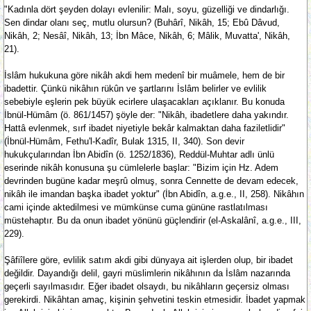
"Kadınla dört şeyden dolayı evlenilir: Malı, soyu, güzelliği ve dindarlığı.
Sen dindar olanı seç, mutlu olursun? (Buhârî, Nikâh, 15; Ebû Dâvud,
Nikâh, 2; Nesâî, Nikâh, 13; İbn Mâce, Nikâh, 6; Mâlik, Muvatta', Nikâh,
21).
İslâm hukukuna göre nikâh akdi hem medenî bir muâmele, hem de bir
ibadettir. Çünkü nikâhın rükûn ve şartlarını İslâm belirler ve evlilik
sebebiyle eşlerin pek büyük ecirlere ulaşacakları açıklanır. Bu konuda
İbnül-Hümâm (ö. 861/1457) şöyle der: "Nikâh, ibadetlere daha yakındır.
Hattâ evlenmek, sırf ibadet niyetiyle bekâr kalmaktan daha faziletlidir"
(İbnül-Hümâm, Fethu'l-Kadîr, Bulak 1315, II, 340). Son devir
hukukçularından İbn Abidîn (ö. 1252/1836), Reddül-Muhtar adlı ünlü
eserinde nikâh konusuna şu cümlelerle başlar: "Bizim için Hz. Adem
devrinden bugüne kadar meşrû olmuş, sonra Cennette de devam edecek,
nikâh ile imandan başka ibadet yoktur" (İbn Abidîn, a.g.e., II, 258). Nikâhın
cami içinde aktedilmesi ve mümkünse cuma gününe rastlatılması
müstehaptır. Bu da onun ibadet yönünü güçlendirir (el-Askalânî, a.g.e., III,
229).
Şâfiîlere göre, evlilik satım akdi gibi dünyaya ait işlerden olup, bir ibadet
değildir. Dayandığı delil, gayri müslimlerin nikâhının da İslâm nazarında
geçerli sayılmasıdır. Eğer ibadet olsaydı, bu nikâhların geçersiz olması
gerekirdi. Nikâhtan amaç, kişinin şehvetini teskin etmesidir. İbadet yapmak