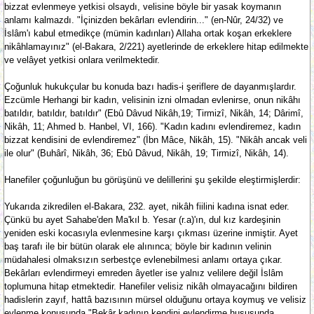
bizzat evlenmeye yetkisi olsaydı, velisine böyle bir yasak koymanın
anlamı kalmazdı. "İçinizden bekârları evlendirin..." (en-Nûr, 24/32) ve
İslâm'ı kabul etmedikçe (mümin kadınları) Allaha ortak koşan erkeklere
nikâhlamayınız" (el-Bakara, 2/221) ayetlerinde de erkeklere hitap edilmekte
ve velâyet yetkisi onlara verilmektedir.
Çoğunluk hukukçular bu konuda bazı hadis-i şeriflere de dayanmışlardır.
Ezcümle Herhangi bir kadın, velisinin izni olmadan evlenirse, onun nikâhı
batıldır, batıldır, batıldır" (Ebû Dâvud Nikâh,19; Tirmizî, Nikâh, 14; Dârimî,
Nikâh, 11; Ahmed b. Hanbel, VI, 166). "Kadın kadını evlendiremez, kadın
bizzat kendisini de evlendiremez" (İbn Mâce, Nikâh, 15). "Nikâh ancak veli
ile olur" (Buhârî, Nikâh, 36; Ebû Dâvud, Nikâh, 19; Tirmizî, Nikâh, 14).
Hanefiler çoğunluğun bu görüşünü ve delillerini şu şekilde eleştirmişlerdir:
Yukarıda zikredilen el-Bakara, 232. ayet, nikâh fiilini kadına isnat eder.
Çünkü bu ayet Sahabe'den Ma'kıl b. Yesar (r.a)'ın, dul kız kardeşinin
yeniden eski kocasıyla evlenmesine karşı çıkması üzerine inmiştir. Ayet
baş tarafı ile bir bütün olarak ele alınınca; böyle bir kadının velinin
müdahalesi olmaksızın serbestçe evlenebilmesi anlamı ortaya çıkar.
Bekârları evlendirmeyi emreden âyetler ise yalnız velilere değil İslâm
toplumuna hitap etmektedir. Hanefiler velisiz nikâh olmayacağını bildiren
hadislerin zayıf, hattâ bazısının mürsel olduğunu ortaya koymuş ve velisiz
evlenme konusunda "Bekâr kadının kendini evlendirme hususunda