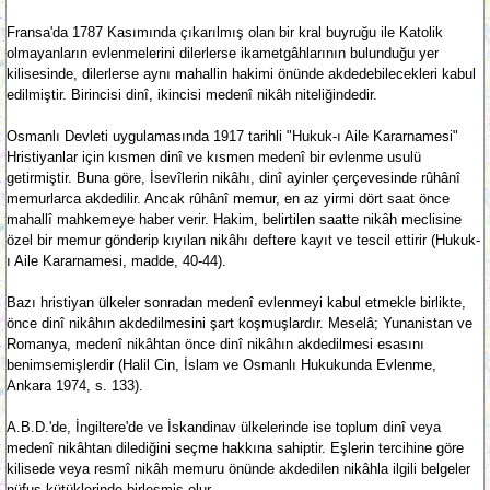
Fransa'da 1787 Kasımında çıkarılmış olan bir kral buyruğu ile Katolik
olmayanların evlenmelerini dilerlerse ikametgâhlarının bulunduğu yer
kilisesinde, dilerlerse aynı mahallin hakimi önünde akdedebilecekleri kabul
edilmiştir. Birincisi dinî, ikincisi medenî nikâh niteliğindedir.
Osmanlı Devleti uygulamasında 1917 tarihli "Hukuk-ı Aile Kararnamesi"
Hristiyanlar için kısmen dinî ve kısmen medenî bir evlenme usulü
getirmiştir. Buna göre, İsevîlerin nikâhı, dinî ayinler çerçevesinde rûhânî
memurlarca akdedilir. Ancak rûhânî memur, en az yirmi dört saat önce
mahallî mahkemeye haber verir. Hakim, belirtilen saatte nikâh meclisine
özel bir memur gönderip kıyılan nikâhı deftere kayıt ve tescil ettirir (Hukuk-
ı Aile Kararnamesi, madde, 40-44).
Bazı hristiyan ülkeler sonradan medenî evlenmeyi kabul etmekle birlikte,
önce dinî nikâhın akdedilmesini şart koşmuşlardır. Meselâ; Yunanistan ve
Romanya, medenî nikâhtan önce dinî nikâhın akdedilmesi esasını
benimsemişlerdir (Halil Cin, İslam ve Osmanlı Hukukunda Evlenme,
Ankara 1974, s. 133).
A.B.D.'de, İngiltere'de ve İskandinav ülkelerinde ise toplum dinî veya
medenî nikâhtan dilediğini seçme hakkına sahiptir. Eşlerin tercihine göre
kilisede veya resmî nikâh memuru önünde akdedilen nikâhla ilgili belgeler
nüfus kütüklerinde birleşmiş olur.