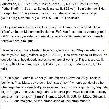
Mühezzeb, I, 156 vd.; İbn Kudâme, a.g.e., II, 690-695; İbnül-Hümâm,
Fethul-Kadîr, II, 2 vd.; ez-Zühaylî, a.g.e., II, 802 vd.). Bu nisabın delili Hz.
Peygamber'in; "Beş vesak (bir ton) tan daha az kuru hurmada zekât
yoktur? (eş-Şevkânî, a.g.e., IV,126, 138, 141) hadisidir.
e. Hayvanların zekât nisabı. Deve, sığır ve koyun, zekâta tâbidir. Ebû
Yûsuf ve İmam Muhammed'in aksine, Ebû Hanife atlarda da zekâtı gerekli
görür. Ticaret için elde bulunmadıkça, atlara zekât gerekmemesi prensibi
fetvâya esas olmuştur.
Devenin zekât nisabı beştir. Hadiste şöyle buyurulur: "Beş deveden azda
zekât yoktur" (eş-Şevkânî, a.g.e., 126,138). Beş deve olunca bir koyun, on
devede iki, onbeş devede ise üç koyun zekât verilir (el-Kâsânî, a.g.e., II,
31 vd.; İbnül-Hümâm, a.g.e., I, 494 vd.; eş-Şîrâzî, el-Mühezzeb, I, 145
vd.).
Sığırın nisabı, Muaz b. Cebel (ö. 18/639) den rivâyet edilen şu hadiste
belirlenir: "Hz. Muaz şöyle der: Nebî (s.a.s) beni Yemen'e gönderdi ve her
otuz sığırdan iki yaşında dişi veya erkek bir sığır; kırk sığır dan üç yaşında
dişi bir sığır ve her yüklü sığırdan da bir dinar para veya buna denk elbiseyi
zekât almamı emretti" (Tirmizî, Humus, 1966, II, 388; İbn Mâce, Sünen, I,
577). Bu duruma göre, otuz sığırdan daha azı zekâttan muaftır.