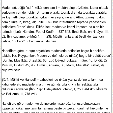
Maden sözcüğü "adn" kökünden ism-i mekân olup sözlükte; kalıcı olarak
yerleşme yeri demektir. Bir terim olarak; toprak dışında toprakta yaratılan
ve kıymetli olup topraktan çıkan her şeyi içine alır. Altın, gümüş, bakır,
demir, kurşun, kireç, alçı gibi. Ehl-i küfür tarafından toprağa yerleştirilen
definelere "kenz" denir. Rikâz ise; maden ve kenzi kapsamına alan bir
terimdir (İbnül-Hümâm, Fethul-Kadîr, I, 537-543; İbnül-Esîr, en-Nihâye, III,
82; İbn Kudame, el-Muğnî, III, 23). Müslümanlara ait özellikler taşıyan
define, "Lukâta" hükümlerine tabi olur.
Hanefîlere göre, ateşte eriyebilen madenlerle defineler beşte bir zekâta
tabidir. Hz. Peygamber: Maden ve definelerde (rikâz) beşte bir zekât vardır"
(Buhârî, Musâkât, 3, Zekât, 66; Ebû Dâvud, Lukata, İmâre, 40, Diyât, 27;
Müslim, Hudûd, 45, 46; Tirmizî, Ahkâm, 38; Mâlik, Muvatta', Zekât, 9)
buyurmuştur.
Şâfiî, Mâlikî ve Hanbelî mezhepleri ise rikâzı yalnız define anlamında
kabul ederek, madenlerin altın ve gümüş gibi kırkta bir zekâta tabi
olduğunu söylerler (İbn Rüşd Bidâyetül-Müctehid, I, 250; el-Fıkhul-İslâmî
ve Edilletüh, II, 778 vd.).
Hanefilere göre maden ve definelerde nisap söz konusu olmaksızın,
topraktan çıkan miktarın tamamına beşte bir zekât, ganîmet hükümlerine