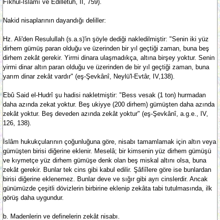
Fıkhul-İslâmî ve Edilletuh, II, 759).
Nakid nisaplarının dayandığı deliller:
Hz. Ali'den Resulullah (s.a.s)'in şöyle dediği nakledilmiştir: "Senin iki yüz
dirhem gümüş paran olduğu ve üzerinden bir yıl geçtiği zaman, buna beş
dirhem zekât gerekir. Yirmi dinara ulaşmadıkça, altına birşey yoktur. Senin
yirmi dinar altın paran olduğu ve üzerinden de bir yıl geçtiği zaman, buna
yarım dinar zekât vardır" (eş-Şevkânî, Neylü'l-Evtâr, IV,138).
Ebû Said el-Hudrî şu hadisi nakletmiştir: "Bess vesak (1 ton) hurmadan
daha azında zekat yoktur. Beş ukiyye (200 dirhem) gümüşten daha azında
zekât yoktur. Beş deveden azında zekât yoktur" (eş-Şevkânî, a.g.e., IV,
126, 138).
İslâm hukukçularının çoğunluğuna göre, nisabı tamamlamak için altın veya
gümüşten birisi diğerine eklenir. Meselâ; bir kimsenin yüz dirhem gümüşü
ve kıymetçe yüz dirhem gümüşe denk olan beş miskal altını olsa, buna
zekât gerekir. Bunlar tek cins gibi kabul edilir. Şâfiîlere göre ise bunlardan
birisi diğerine eklenemez. Bunlar deve ve sığır gibi ayrı cinslerdir. Ancak
günümüzde çeşitli dövizlerin birbirine eklenip zekâta tabi tutulmasında, ilk
görüş daha uygundur.
b. Madenlerin ve definelerin zekât nisabı.