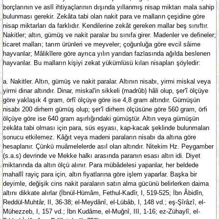
borçlarının ve aslî ihtiyaçlarının dışında yıllanmış nisap miktarı mala sahip
bulunması gerekir. Zekâta tabi olan nakit para ve malların çeşidine göre
nisap miktarları da farklıdır. Kendilerine zekât gereken mallar beş sınıftır.
Nakitler; altın, gümüş ve nakit paralar bu sınıfa girer. Madenler ve defineler;
ticaret malları; tarım ürünleri ve meyveler; çoğunluğa göre evcil sâime
hayvanlar; Mâlikîlere göre ayrıca yılın yarıdan fazlasında ağılda beslenen
hayvanlar. Bu malların kişiyi zekat yükümlüsü kılan nisapları şöyledir:
a. Nakitler. Altın, gümüş ve nakit paralar. Altının nisabı, yirmi miskal veya
yirmi dinar altındır. Dinar, miskal'in sikkeli (madrûb) hâli olup, şer'î ölçüye
göre yaklaşık 4 gram, örfî ölçüye göre ise 4,8 gram altındır. Gümüşün
nisabı 200 dirhem gümüş olup; şer'î dirhem ölçüsüne göre 560 gram, örfi
ölçüye göre ise 640 gram aşırlığındaki gümüştür. Altın veya gümüşün
zekâta tabi olması için para, süs eşyası, kap-kacak şeklinde bulunmaları
sonucu etkilemez. Kâğıt veya madeni paraların nisabı da altına göre
hesaplanır. Çünkü muâmelelerde asıl olan altındır. Nitekim Hz. Peygamber
(s.a.s) devrinde ve Mekke halkı arasında paranın esası altın idi. Diyet
miktarında da altın ölçü alınır. Para mübâdelesi yapanlar, her beldede
mahallî rayiç para için, altın fiyatlarına göre işlem yaparlar. Başka bir
deyimle, değişik cins nakit paraların satın alma gücünü belirlerken daima
altını dikkate alırlar (İbnül-Hümâm, Fethul-Kadîr, I, 519-525; İbn Âbidîn,
Reddül-Muhtâr, II, 36-38; el-Meydânî, el-Lübâb, I, 148 vd.; eş-Şîrâzî, el-
Mühezzeb, I, 157 vd.; İbn Kudâme, el-Muğnî, III, 1-16; ez-Zühaylî, el-