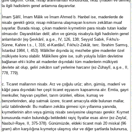
göre dağıtılır. Onlar, nisap aranmaması konusunda, rikâz (maden ve define)
la ilgili hadislerin genel anlamına dayanırlar.
İmam Şâfiî, İmam Mâlik ve İmam Ahmed b. Hanbel ise, madenlerde de
nisabı gerekli görür, nisap miktarına ulaşmayan kısmını zekâttan muaf
sayarlar. Burada nisap, çıkan madenin kıymetinin para nisabı tutarı kadar
olmasıdır. Dayandıkları delil; altın ve gümüş nisabıyla ilgili hadislerin genel
anlamlarıdır (eş-Şevkânî, a.g.e., IV, 126, 138; Seyyid Sabık, Fıkhu's-
Sünne, Kahire t.s., I, 316; el-Kardâvî, Fıkhu'z-Zekât, terc. İbrahim Sarmış,
İstanbul 1984, I, 453). Mâlikîler dışında üç mezhebe göre madenler özel
mülkiyete konu olabilir. Mâlikîlere göre ise, sulh yoluyla İslâm devletine
bağlanan ehl-i küfre ait madenler dışındaki tüm madenlerin mülkiyeti
devlete ait olup, geliri zekâtın sarf yerlerine harcanır (ez-Zühaylî, a.g.e., II,
778, 779).
c. Ticaret mallarının nisabı. Arz ve çoğulu urûz; altın, gümüş, madenî ve
kâğıt para dışındaki her çeşit ticaret eşyasını kapsamına alır. Emtia, gayri
menkuller, hayvan çeşitleri, tarım ürünleri, elbise, kumaş ve
benzerlerinden, alıp satmak üzere, ticaret amacıyla elde bulunan mallar,
urûz tabilindendir. Bu malların zekâta girmesi için yıllanma yanında,
kıymetlerinin altın veya gümüş nisabı seviyesine ulaşması gerekir. Kıymet
konusunda malın bulunduğu beldedeki rayiç fiyatlar esas alınır (ez-Zeylaî,
Nasbu'r-Raye, II, 375-378). Günümüzde, eldeki ticaret malı 20 miskal (96
gram) altın karşılığına kıymetçe ulaşmış olur ve diğer şartlarda bulunursa,