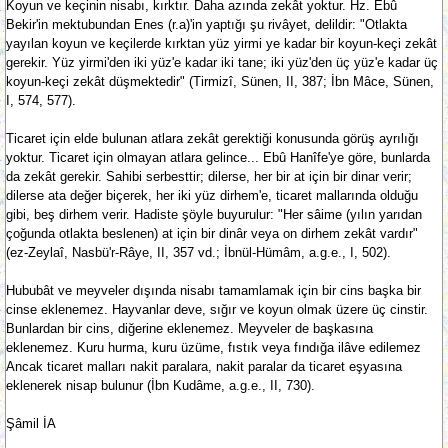
Koyun ve keçinin nisabı, kırktır. Daha azında zekât yoktur. Hz. Ebû
Bekir'in mektubundan Enes (r.a)'in yaptığı şu rivâyet, delildir: "Otlakta
yayılan koyun ve keçilerde kırktan yüz yirmi ye kadar bir koyun-keçi zekât
gerekir. Yüz yirmi'den iki yüz'e kadar iki tane; iki yüz'den üç yüz'e kadar üç
koyun-keçi zekât düşmektedir" (Tirmizî, Sünen, II, 387; İbn Mâce, Sünen,
I, 574, 577).
Ticaret için elde bulunan atlara zekât gerektiği konusunda görüş ayrılığı
yoktur. Ticaret için olmayan atlara gelince... Ebû Hanîfe'ye göre, bunlarda
da zekât gerekir. Sahibi serbesttir; dilerse, her bir at için bir dinar verir;
dilerse ata değer biçerek, her iki yüz dirhem'e, ticaret mallarında olduğu
gibi, beş dirhem verir. Hadiste şöyle buyurulur: "Her sâime (yılın yarıdan
çoğunda otlakta beslenen) at için bir dinâr veya on dirhem zekât vardır"
(ez-Zeylaî, Nasbü'r-Râye, II, 357 vd.; İbnül-Hümâm, a.g.e., I, 502).
Hububât ve meyveler dışında nisabı tamamlamak için bir cins başka bir
cinse eklenemez. Hayvanlar deve, sığır ve koyun olmak üzere üç cinstir.
Bunlardan bir cins, diğerine eklenemez. Meyveler de başkasına
eklenemez. Kuru hurma, kuru üzüme, fıstık veya fındığa ilâve edilemez
Ancak ticaret malları nakit paralara, nakit paralar da ticaret eşyasına
eklenerek nisap bulunur (İbn Kudâme, a.g.e., II, 730).
Şâmil İA