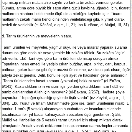
kişi nisap miktarı mala sahip sayılır ve kırkta bir zekât vermesi gerekir.
Gümüş, altına göre büyük bir satın alma gücü kaybına uğradığı için, ticaret
mallarının nisabını belirlemede ölçü olma niteliğini kaybetmiştir. Ticaret
mallarının zekâtı malın kendi cinsinden verilebileceği gibi, kıymet olarak
bedeli de verilebilir (el-Kâsânî, a.g.e., II, 21; İbn Kudâme, el-Muğnî, III, 31).
d. Tarım ürünlerinin ve meyvelerin nisabı.
Tarım ürünleri ve meyveler, yağmur suyu ile veya masraf yaparak sulama
durumuna göre onda bir veya yirmide bir zekâta tâbidir. Bu zekâta "öşür"
adı verilir. Ebû Hanîfe'ye göre tarım ürünlerinde nisap cereyan etmez.
Topraktan insan emeği ile yetişip çıkan buğday, arpa, pirinç, darı, karpuz,
patlıcan, şeker kamışı gibi öşür arazisi ürünlerine, az olsun çok olsun, öşür
adıyla zekât gerekir. Delil, konu ile ilgili ayet ve hadislerin genel anlamıdır.
"Tarım ürünlerinden hasat zamanı (yoksulun) hakkını verin" (el-En'âm,
6/141); Kazandıklarınızın ve sizin için yerden çıkardıklarımızın helâl ve
temiz olanlarından Allah için harcayın? (el-Bakara, 2/267). Hadiste şöyle
buyurulur: "Toprağın çıkardığı şeylerde öşür vardır" (ez-Zeylaî, a.g.e., II,
384). Ebû Yûsuf ve İmam Muhammed'e göre ise, tarım ürünlerinin nisabı 1
tondur. 1 ton'a (5 vesak) ulaşmayan hububattan ve insanların ellerinde
bozulmadan bir yıl kadar kalmayacak sebzelere öşür gerekmez. Şâfiî,
Mâlikî ve Hanbeliler de 5 vesak'ı tarım ürünleri için nisap miktarı olarak
almışlardır. Ancak vesak miktarının hesaplanmasında mezhepler arasında
görüş ayrılıkları olmuştur (el-Kâsânî, a.g.e., II, 57-63; eş-Şîrâzî, el-