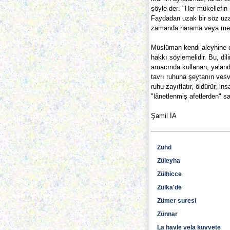
şöyle der: "Her mükellefin
Faydadan uzak bir söz uza
zamanda harama veya mekru
Müslüman kendi aleyhine 
hakkı söylemelidir. Bu, dil
amacında kullanan, yaland
tavrı ruhuna şeytanın vesv
ruhu zayıflatır, öldürür, in
"lânetlenmiş afetlerden" sa
Şamil İA
Zühd
Züleyha
Zülhicce
Zülka'de
Zümer suresi
Zünnar
La havle vela kuvvete