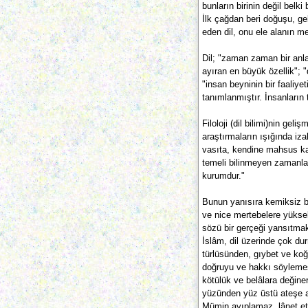
bunların birinin değil belki 
İlk çağdan beri doğuşu, ge
eden dil, onu ele alanın m
Dil; "zaman zaman bir anla
ayıran en büyük özellik"; "
"insan beyninin bir faaliyet
tanımlanmıştır. İnsanların
Filoloji (dil bilimi)nin g
araştırmaların ışığında iza
vasıta, kendine mahsus kan
temeli bilinmeyen zamanlar
kurumdur."
Bunun yanısıra kemiksiz bi
ve nice mertebelere yükselt
sözü bir gerçeği yansıtmakt
İslâm, dil üzerinde çok du
türlüsünden, gıybet ve koğ
doğruyu ve hakkı söylemesid
kötülük ve belâlara değiner
yüzünden yüz üstü ateşe at
Mümin ayıplamaz, lânet e