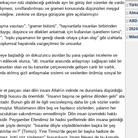
birkaçının rolü olabileceği şeklinde ayrı bir görüş ileri sürenler de vardır.
Türk
lişmesi, sınıflandırılması ve grameri konusunda düşünürleri meşgul
Alma
esleğine, zevkine ve dünya görüşüne göre açıklanmıştır.
ABD 
şma vasıtası"; "gramer bütünü"; "hayvanlarla insanları birbirinden
2024
duygu, düşünce ve dilekleri anlatmak için kullanılan işaretlerin tümü";
Milad
i"; "toplu yaşamanın bir gereği olarak ortaya çıkan olay" gibi izahlarla
 toplumsal hayatında vazgeçilmez bir unsurdur.
elişmeye başladığı on dokuzuncu asırdan bu yana yapılan inceleme ve
h edilecek olursa; "dil, insanlar arasında anlaşmayı sağlayan tabii bir
unları olan ve bu kanunlar çerçevesinde gelişen canlı bir varlık,
da atılmış gizli antlaşmalar sistemi ve seslerden örülmüş sosyal bir
r et parçası olan dilin insanı Allah'ın indinde ne durumlara düşürdüğü
tiği hususu da önemlidir. "İnsanın başına ne gelirse dilinden gelir" ata
adır. Bunun gibi dil ile ilgili vecizeleşmiş daha bir çok sözler vardır.
rmuştur. Müslümanın dilini boş ve faydasız sözlerden, yalanın her
uculuktan sakındırması emredilmiştir. Dilin insan üzerindeki hakkı
ir. Peygamber Efendimiz bir hadisi şeriflerinde dilin insana getirdiği
ek şöyle demiştir: "İnsanlar diliyle söylediklerinden başka bir şey
ılırlar mı?" (Tirmizi). Yine Tirmizi'de geçen bir başka hadiste de
tmez, kötü söz söylemez" buyuruluyor. İmam Nevevi de bu konuda