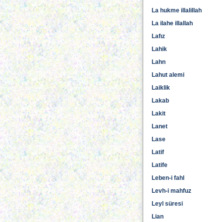
La hukme illalillah
La ilahe illallah
Lafız
Lahik
Lahn
Lahut alemi
Laiklik
Lakab
Lakit
Lanet
Lase
Latif
Latife
Leben-i fahl
Levh-i mahfuz
Leyl süresi
Lian