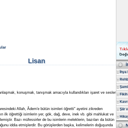
lar
Lisan
İ
İhya 
Rehb
Şami
yle anlaşmak, konuşmak, tanışmak amacıyla kullandıkları işaret ve sesler
Fikih
Kavr
resindeki Allah, Âdem'e bütün isimleri öğretti" ayetini zikreden
Şiir 
ın ilk öğrettiği isimlerin yer, gök, dağ, deve, inek vb. gibi mahlukat ve
Hika
emiştir. Bazı müfessirler de bu isimlerin meleklerin, bazıları da bütün
lduğunu iddia etmişlerdir. Bu görüşlerden başka, kelimelerin doğuşunda
N