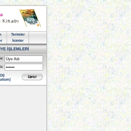
m
Terimler
er
İsimler
ÜYE İŞLEMLERİ
e:
la:
Ol]
uttum]