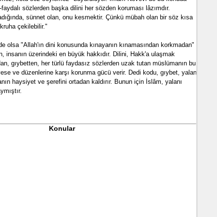
 -faydalı sözlerden başka dilini her sözden koruması lâzımdır.
dığında, sünnet olan, onu kesmektir. Çünkü mübah olan bir söz kısa
ha çekilebilir."
de olsa "Allah'ın dini konusunda kınayanın kınamasından korkmadan"
in, insanın üzerindeki en büyük hakkıdır. Dilini, Hakk'a ulaşmak
an, gıybetten, her türlü faydasız sözlerden uzak tutan müslümanın bu
ese ve düzenlerine karşı korunma gücü verir. Dedi kodu, gıybet, yalan,
sanın haysiyet ve şerefini ortadan kaldırır. Bunun için İslâm, yalanı
ymıştır.
Konular