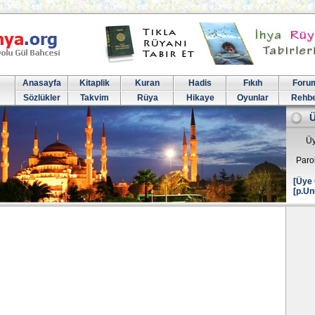
Anasayfa
Kitaplik
Kuran
Hadis
Fıkıh
Foru
Sözlükler
Takvim
Rüya
Hikaye
Oyunlar
Rehb
Üy
Paro
[Üye 
[p.Un