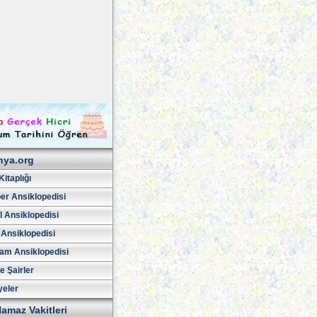
hya.org
Kitaplığı
er Ansiklopedisi
l Ansiklopedisi
 Ansiklopedisi
am Ansiklopedisi
ve Şairler
yeler
amaz Vakitleri