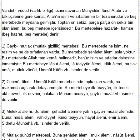
Vahdet-i vücûd (varlık birliği) tezini savunan Muhyiddin İbnul-Arabî ve
takipçilerine göre kâinat, Allah'ın isim ve sıfatlarının bir tezâhürüdür ve beş
mertebede meydana gelmiştir. Toptan on sekiz, parça parça on sekiz bin
olan âlem, bu beş mertebe içerisindedir. Bu mertebelere hazarât-ı hamse
(beş hazret, beş mertebe) denir:
1) Gayb-i mutlak (mutlak gizlilik) mertebesi. Bu mertebede ne isim, ne
resim ve ne de sıfatlanan vardır. Bu mertebede şehâdet âlemi asla yoktur.
Bu mertebede Allah tam kemâl halindedir, henüz isim ve sıfatlar dairesine
inmemiştir. Bu mertebeye lâhut âlemi, lâ teayyün âlemi, itlâk âlemi, mutlak
amâ, mutlak vücûd, Ümmül-Kitâb vb. isimler de verilir.
2) Ceberût âlemi. Ümmül-Kitâb mertebesinde toplu olan varlık, bu
makamda açılarak detaylanmıştır. Bu mertebeye ilk teayyün, ilk tecelli,
akl-i evvel, ilk cevher, hakikat-i Muhammediyye, gayb-i muzâf vb. isimler
de verilir.
3) Melekût âlemi. Bu âlem, şehâdet âlemine yakın gayb-ı muzâf âlemidir.
Buna; misâl âlemi, vâhidiyyet, ikinci teayyün, hayal âlemi, emir âlemi,
Sidretül-Müntehâ vb. isimler de verilir.
4) Mutlak şuhûd mertebesi. Buna şehâdet âlemi, mülk âlemi, nâsût âlemi,