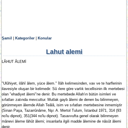
Şamil
|
Kategoriler
|
Konular
Lahut alemi
LÂHUT ÂLEMİ
"Ulûhiyet, ilâhî âlem, yüce âlem." İlâh kelimesinden, vav ve te harflerinin
ilavesiyle oluşan bir kelimedir. Sû ılere göre varlık tecellisinin ilk mertebesi
olan "ehadiyet âlemi"ne denir. Bu mertebede Allah'ın bütün isimleri ve
sıfatları zatında mevcuttur. Mutlak gayb âlemi de denen bu bilinmeyen,
görünmeyen âlemde Allah Teâlâ, isim ve sıfatları mertebesine inmemiştir
(Sinan Paşa, Tazarrûnâme, Nşr. A. Mertol Tulum, İstanbul 1971, 314 (93
no'lu dipnot), 351(344 no'lu dipnot). Tasavvufta genel olarak bilinmeyen
mânevi âleme lâhût âlemi; insanlarla ilgili madde âlemine de nâsût âlemi
denir.