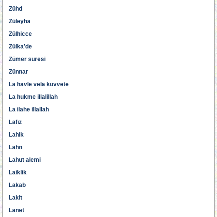
Zühd
Züleyha
Zülhicce
Zülka'de
Zümer suresi
Zünnar
La havle vela kuvvete
La hukme illalillah
La ilahe illallah
Lafız
Lahik
Lahn
Lahut alemi
Laiklik
Lakab
Lakit
Lanet