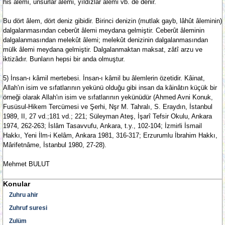
his âlemi, unsurlar âlemi, yıldızlar âlemi vb. de denir.
Bu dört âlem, dört deniz gibidir. Birinci denizin (mutlak gayb, lâhût âleminin)
dalgalanmasından ceberût âlemi meydana gelmiştir. Ceberût âleminin
dalgalanmasından melekût âlemi; melekût denizinin dalgalanmasından
mülk âlemi meydana gelmiştir. Dalgalanmaktan maksat, zâtî arzu ve
iktizâdır. Bunların hepsi bir anda olmuştur.
5) İnsan-ı kâmil mertebesi. İnsan-ı kâmil bu âlemlerin özetidir. Kâinat,
Allah'ın isim ve sıfatlarının yekünü olduğu gibi insan da kâinâtın küçük bir
örneği olarak Allah'ın isim ve sıfatlarının yekünüdür (Ahmed Avni Konuk,
Fusüsul-Hikem Tercümesi ve Şerhi, Nşr M. Tahralı, S. Eraydın, İstanbul
1989, II, 27 vd.;181 vd.; 221; Süleyman Ateş, İşarî Tefsir Okulu, Ankara
1974, 262-263; İslâm Tasavvufu, Ankara, t.y., 102-104; İzmirli İsmail
Hakkı, Yeni İlm-i Kelâm, Ankara 1981, 316-317; Erzurumlu İbrahim Hakkı,
Mârifetnâme, İstanbul 1980, 27-28).
Mehmet BULUT
Konular
Zuhru ahir
Zuhruf suresi
Zulüm