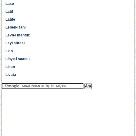
Lase
Latif
Latife
Leben-i fahl
Levh-i mahfuz
Leyl süresi
Lian
Lihye-i saadet
Lisan
Livata