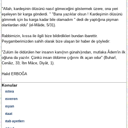
"Allah, kardeşinin ölüsünü nasıl gömeceğini göstermek üzere, ona yeri
eşeleyen bir karga gönderdi. " "Bana yazıklar olsun ! Kardeşimin ölüsünü
gömmek için bu karga kadar bile olamadım " dedi de yaptığına pişman
olanlardan oldu" (el-Mâide, 5/31).
Rabbimizin, kıssa ile ilgili bize bildirdikleri bundan ibarettir.
Peygamberimizden sahih olarak bize ulaşan bir haber de şöyledir:
"Zulüm ile öldürülen her insanın kanı(nın günahı)ından, mutlaka Âdem'in ilk
oğluna da yazılır. Çünkü insan öldürme çığırını ilk açan odur" (Buharî,
Cenâiz, 33; İbn Mâce, Diyât, 1).
Halid ERBOĞA
Konular
ıstıva
ısveren
ısyan
ıtaat
ıtab ayetlerı