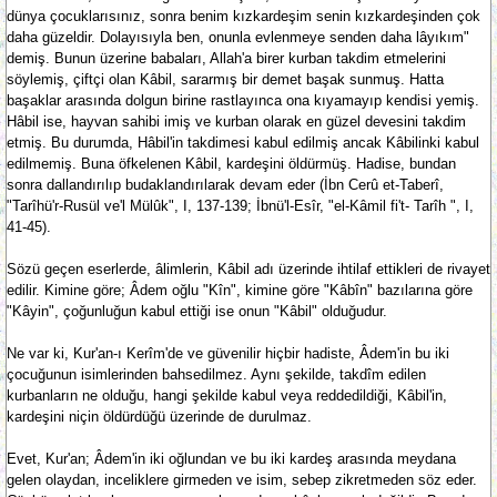
dünya çocuklarısınız, sonra benim kızkardeşim senin kızkardeşinden çok
daha güzeldir. Dolayısıyla ben, onunla evlenmeye senden daha lâyıkım"
demiş. Bunun üzerine babaları, Allah'a birer kurban takdim etmelerini
söylemiş, çiftçi olan Kâbil, sararmış bir demet başak sunmuş. Hatta
başaklar arasında dolgun birine rastlayınca ona kıyamayıp kendisi yemiş.
Hâbil ise, hayvan sahibi imiş ve kurban olarak en güzel devesini takdim
etmiş. Bu durumda, Hâbil'in takdimesi kabul edilmiş ancak Kâbilinki kabul
edilmemiş. Buna öfkelenen Kâbil, kardeşini öldürmüş. Hadise, bundan
sonra dallandırılıp budaklandırılarak devam eder (İbn Cerû et-Taberî,
"Tarîhü'r-Rusül ve'l Mülûk", I, 137-139; İbnü'l-Esîr, "el-Kâmil fi't- Tarîh ", I,
41-45).
Sözü geçen eserlerde, âlimlerin, Kâbil adı üzerinde ihtilaf ettikleri de rivayet
edilir. Kimine göre; Âdem oğlu "Kîn", kimine göre "Kâbîn" bazılarına göre
"Kâyin", çoğunluğun kabul ettiği ise onun "Kâbil" olduğudur.
Ne var ki, Kur'an-ı Kerîm'de ve güvenilir hiçbir hadiste, Âdem'in bu iki
çocuğunun isimlerinden bahsedilmez. Aynı şekilde, takdîm edilen
kurbanların ne olduğu, hangi şekilde kabul veya reddedildiği, Kâbil'in,
kardeşini niçin öldürdüğü üzerinde de durulmaz.
Evet, Kur'an; Âdem'in iki oğlundan ve bu iki kardeş arasında meydana
gelen olaydan, inceliklere girmeden ve isim, sebep zikretmeden söz eder.