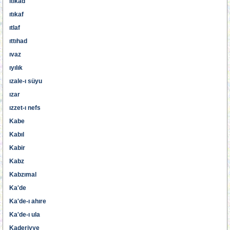
ıtıkad
ıtıkaf
ıtlaf
ıttıhad
ıvaz
ıyılık
ızale-ı süyu
ızar
ızzet-ı nefs
Kabe
Kabıl
Kabir
Kabz
Kabzımal
Ka'de
Ka'de-ı ahıre
Ka'de-ı ula
Kaderiyye