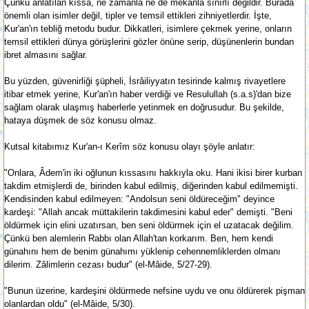
Çünkü anlatılan kıssa, ne zamanla ne de mekânla sınırlı değildir. Burada
önemli olan isimler değil, tipler ve temsil ettikleri zihniyetlerdir. İşte,
Kur'an'ın tebliğ metodu budur. Dikkatleri, isimlere çekmek yerine, onların
temsil ettikleri dünya görüşlerini gözler önüne serip, düşünenlerin bundan
ibret almasını sağlar.
Bu yüzden, güvenirliği şüpheli, İsrâiliyyatın tesirinde kalmış rivayetlere
itibar etmek yerine, Kur'an'ın haber verdiği ve Resulullah (s.a.s)'dan bize
sağlam olarak ulaşmış haberlerle yetinmek en doğrusudur. Bu şekilde,
hataya düşmek de söz konusu olmaz.
Kutsal kitabımız Kur'an-ı Kerîm söz konusu olayı şöyle anlatır:
"Onlara, Âdem'in iki oğlunun kıssasını hakkıyla oku. Hani ikisi birer kurban
takdim etmişlerdi de, birinden kabul edilmiş, diğerinden kabul edilmemişti.
Kendisinden kabul edilmeyen: "Andolsun seni öldüreceğim" deyince
kardeşi: "Allah ancak müttakilerin takdimesini kabul eder" demişti. "Beni
öldürmek için elini uzatırsan, ben seni öldürmek için el uzatacak değilim.
Çünkü ben alemlerin Rabbı olan Allah'tan korkarım. Ben, hem kendi
günahını hem de benim günahımı yüklenip cehennemliklerden olmanı
dilerim. Zâlimlerin cezası budur" (el-Mâide, 5/27-29).
"Bunun üzerine, kardeşini öldürmede nefsine uydu ve onu öldürerek pişman
olanlardan oldu" (el-Mâide, 5/30).