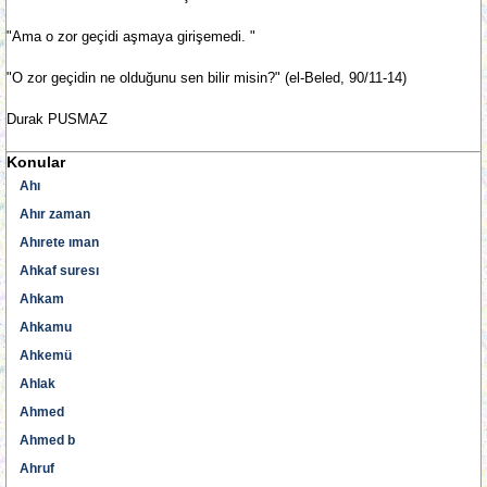
"Ama o zor geçidi aşmaya girişemedi. "
"O zor geçidin ne olduğunu sen bilir misin?" (el-Beled, 90/11-14)
Durak PUSMAZ
Konular
Ahı
Ahır zaman
Ahırete ıman
Ahkaf suresı
Ahkam
Ahkamu
Ahkemü
Ahlak
Ahmed
Ahmed b
Ahruf