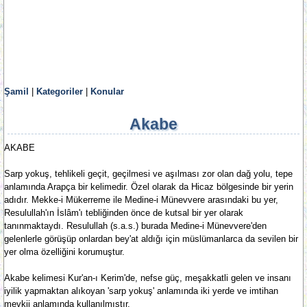
Şamil
|
Kategoriler
|
Konular
Akabe
AKABE
Sarp yokuş, tehlikeli geçit, geçilmesi ve aşılması zor olan dağ yolu, tepe
anlamında Arapça bir kelimedir. Özel olarak da Hicaz bölgesinde bir yerin
adıdır. Mekke-i Mükerreme ile Medine-i Münevvere arasındaki bu yer,
Resulullah'ın İslâm'ı tebliğinden önce de kutsal bir yer olarak
tanınmaktaydı. Resulullah (s.a.s.) burada Medine-i Münevvere'den
gelenlerle görüşüp onlardan bey'at aldığı için müslümanlarca da sevilen bir
yer olma özelliğini korumuştur.
Akabe kelimesi Kur'an-ı Kerim'de, nefse güç, meşakkatli gelen ve insanı
iyilik yapmaktan alıkoyan 'sarp yokuş' anlamında iki yerde ve imtihan
mevkii anlamında kullanılmıştır.