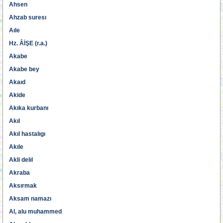
Ahsen
Ahzab suresı
Aıle
Hz. ÂİŞE (r.a.)
Akabe
Akabe bey
Akaıd
Akide
Akıka kurbanı
Akıl
Akıl hastalıgı
Akıle
Akli delıl
Akraba
Aksırmak
Aksam namazı
Al, alu muhammed