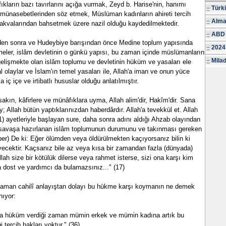
ıkların bazı tavırlarını açığa vurmak, Zeyd b. Harise'nin, hanımı
Türk
 münasebetlerinden söz etmek, Müslüman kadınların ahireti tercih
Alma
takvalarından bahsetmek üzere nazil olduğu kaydedilmektedir.
ABD 
den sonra ve Hudeybiye barışından önce Medine toplum yapısında
2024
eler, islâm devletinin o günkü yapısı, bu zaman içinde müslümanların
Milad
gelişmekte olan islâm toplumu ve devletinin hüküm ve yasaları ele
l olaylar ve İslam'ın temel yasaları ile, Allah'a iman ve onun yüce
 iç içe ve irtibatlı hususlar olduğu anlatılmıştır.
akın, kâfirlere ve münâfıklara uyma, Allah alim'dir, Hakîm'dir. Sana
 Allah bütün yaptıklarınızdan haberdârdır. Allah'a tevekkül et. Allah
(1) ayetleriyle başlayan sure, daha sonra adını aldığı Ahzab olayından
ı savaşa hazırlanan islâm toplumunun durumunu ve takınması gereken
ber) De ki: Eğer ölümden veya öldürülmekten kaçıyorsanız bilin ki
cektir. Kaçsanız bile az veya kısa bir zamandan fazla (dünyada)
lah size bir kötülük dilerse veya rahmet isterse, sizi ona karşı kim
ka dost ve yardımcı da bulamazsınız..." (17)
zaman cahilî anlayıştan dolayı bu hükme karşı koymanın ne demek
nıyor:
uda hüküm verdiği zaman mümin erkek ve mümin kadına artık bu
tercih hakları yoktur." (36)