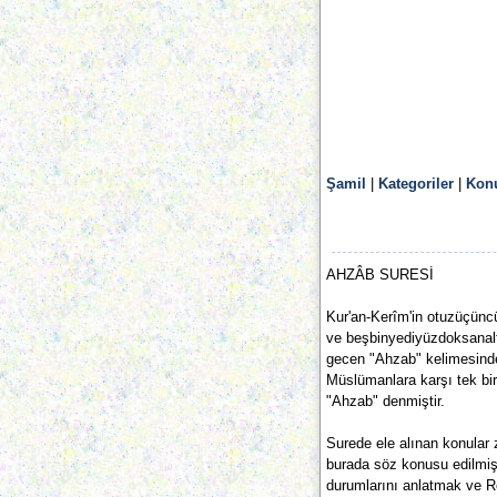
Şamil
|
Kategoriler
|
Konu
AHZÂB SURESİ
Kur'an-Kerîm'in otuzüçünc
ve beşbinyediyüzdoksanaltı 
gecen "Ahzab" kelimesinden
Müslümanlara karşı tek bir
"Ahzab" denmiştir.
Surede ele alınan konular z
burada söz konusu edilmişt
durumlarını anlatmak ve R