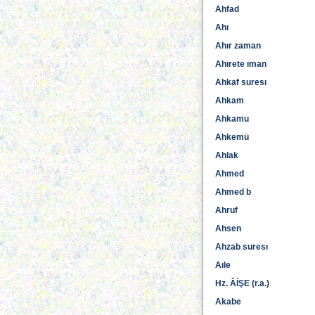
Ahfad
Ahı
Ahır zaman
Ahırete ıman
Ahkaf suresı
Ahkam
Ahkamu
Ahkemü
Ahlak
Ahmed
Ahmed b
Ahruf
Ahsen
Ahzab suresı
Aıle
Hz. ÂİŞE (r.a.)
Akabe