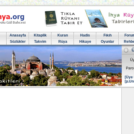
Anasayfa
Kitaplik
Kuran
Hadis
Fıkıh
Foru
Sözlükler
Takvim
Rüya
Hikaye
Oyunlar
Rehb
Üy
Paro
[Üye 
[p.Un