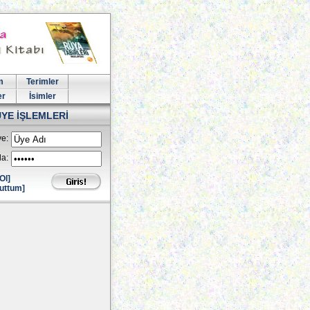
m
Terimler
er
İsimler
ÜYE İŞLEMLERİ
e:
la:
Ol]
uttum]