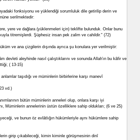
adaki fonksiyonu ve yüklendiği sorumluluk dile getirilip derin ve
önüne serilmektedir:
re, yere ve dağlara (yüklenmeleri için) teklifte bulunduk. Onlar bunu
uyla titremişlerdi. Şüphesiz insan pek zalim ve cahildir." (72)
üküm ve ana çizgilerin dışında ayrıca şu konulara yer verilmiştir:
m devleti aleyhinde nasıl çalıştıklarını ve sonunda Allah'ın bu kâfir ve
tiği; ( 13-15)
n anlamlar taşıdığı ve müminlerin birbirlerine karşı manevî
23 vd.)
nımlarının bütün müminlerin anneleri olup, onlara karşı iyi
, Müminlerin annelerinin üstün özelliklere sahip oldukları; (6 ve 25)
eyeceği, ve bunun öz evlâtlığın hükümleriyle aynı hükümlere sahip
erin girip çıkabileceği, kimin kiminle görüşmesinin dinî