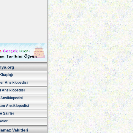
hya.org
Kitaplığı
er Ansiklopedisi
l Ansiklopedisi
 Ansiklopedisi
am Ansiklopedisi
ve Şairler
yeler
amaz Vakitleri