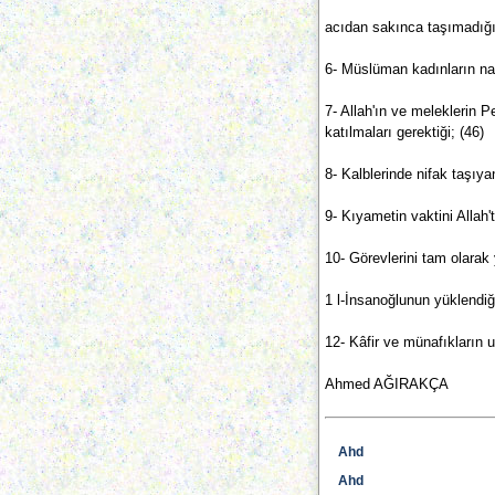
acıdan sakınca taşımadığı
6- Müslüman kadınların nas
7- Allah'ın ve meleklerin 
katılmaları gerektiği; (46)
8- Kalblerinde nifak taşıyan
9- Kıyametin vaktini Allah
10- Görevlerini tam olarak 
1 l-İnsanoğlunun yüklendiğ
12- Kâfir ve münafıkların u
Ahmed AĞIRAKÇA
Ahd
Ahd