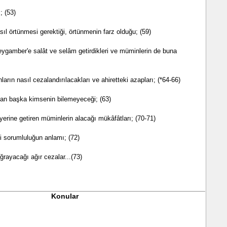
; (53)
ıl örtünmesi gerektiği, örtünmenin farz olduğu; (59)
Peygamber'e salât ve selâm getirdikleri ve müminlerin de buna
ların nasıl cezalandırılacakları ve ahiretteki azapları; (*64-66)
'tan başka kimsenin bilemeyeceği; (63)
yerine getiren müminlerin alacağı mükâfâtları; (70-71)
i sorumluluğun anlamı; (72)
ğrayacağı ağır cezalar...(73)
Konular