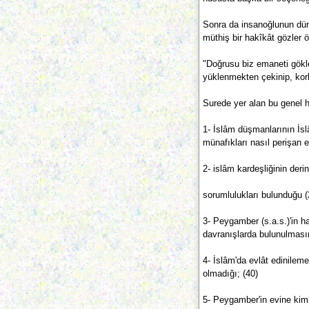
Sonra da insanoğlunun düny
müthiş bir hakîkât gözler 
"Doğrusu biz emaneti gökle
yüklenmekten çekinip, kork
Surede yer alan bu genel h
1- İslâm düşmanlarının İslâ
münafıkları nasıl perişan et
2- islâm kardeşliğinin deri
sorumlulukları bulunduğu (
3- Peygamber (s.a.s.)'in ha
davranışlarda bulunulmasını
4- İslâm'da evlât edinilem
olmadığı; (40)
5- Peygamber'in evine kiml