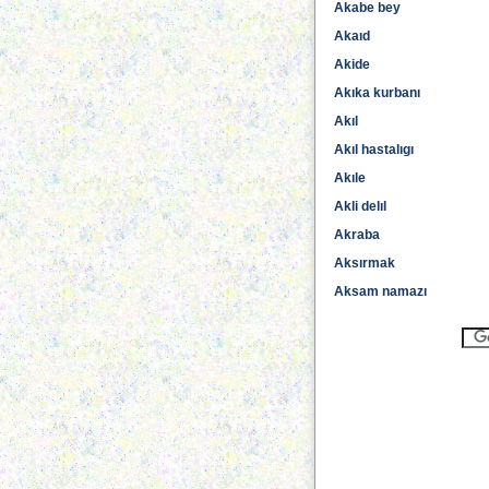
Akabe bey
Akaıd
Akide
Akıka kurbanı
Akıl
Akıl hastalıgı
Akıle
Akli delıl
Akraba
Aksırmak
Aksam namazı