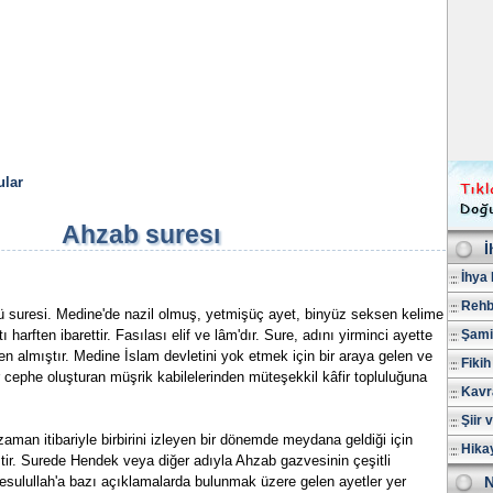
lar
Ahzab suresı
İ
İhya 
Rehb
ü suresi. Medine'de nazil olmuş, yetmişüç ayet, binyüz seksen kelime
harften ibarettir. Fasılası elif ve lâm'dır. Sure, adını yirminci ayette
Şami
 almıştır. Medine İslam devletini yok etmek için bir araya gelen ve
Fikih
 cephe oluşturan müşrik kabilelerinden müteşekkil kâfir topluluğuna
Kavr
Şiir 
aman itibariyle birbirini izleyen bir dönemde meydana geldiği için
Hika
ir. Surede Hendek veya diğer adıyla Ahzab gazvesinin çeşitli
esulullah'a bazı açıklamalarda bulunmak üzere gelen ayetler yer
N