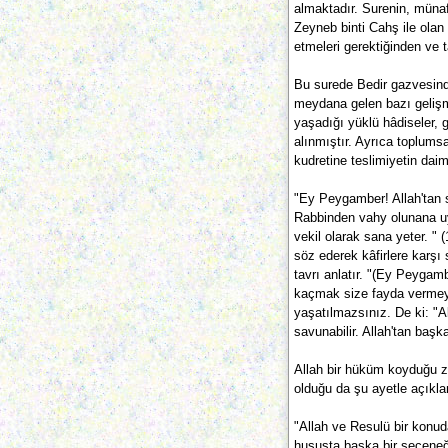
almaktadır. Surenin, münaf
Zeyneb binti Cahş ile olan
etmeleri gerektiğinden ve 
Bu surede Bedir gazvesin
meydana gelen bazı gelişm
yaşadığı yüklü hâdiseler, 
alınmıştır. Ayrıca toplumsa
kudretine teslimiyetin daima
"Ey Peygamber! Allah'tan s
Rabbinden vahy olunana uy;
vekil olarak sana yeter. " 
söz ederek kâfirlere karş
tavrı anlatır. "(Ey Peygam
kaçmak size fayda vermeye
yaşatılmazsınız. De ki: "Al
savunabilir. Allah'tan baş
Allah bir hüküm koyduğu 
olduğu da şu ayetle açıkla
"Allah ve Resulü bir kon
hususta başka bir seçeneği 