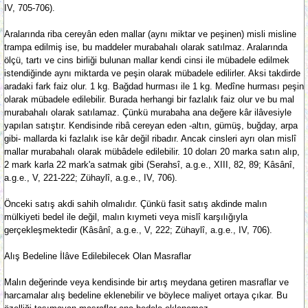
IV, 705-706).
Aralarında riba cereyân eden mallar (aynı miktar ve peşinen) misli misline
trampa edilmiş ise, bu maddeler murabahalı olarak satılmaz. Aralarında
ölçü, tartı ve cins birliği bulunan mallar kendi cinsi ile mübadele edilmek
istendiğinde aynı miktarda ve peşin olarak mübadele edilirler. Aksi takdirde
aradaki fark faiz olur. 1 kg. Bağdad hurması ile 1 kg. Medîne hurması peşin
olarak mübadele edilebilir. Burada herhangi bir fazlalık faiz olur ve bu mal
murabahalı olarak satılamaz. Çünkü murabaha ana değere kâr ilâvesiyle
yapılan satıştır. Kendisinde ribâ cereyan eden -altın, gümüş, buğday, arpa
gibi- mallarda ki fazlalık ise kâr değil ribadır. Ancak cinsleri ayrı olan mislî
mallar murabahalı olarak mübâdele edilebilir. 10 doları 20 marka satın alıp,
2 mark karla 22 mark'a satmak gibi (Serahsî, a.g.e., XIII, 82, 89; Kâsânî,
a.g.e., V, 221-222; Zühaylî, a.g.e., IV, 706).
Önceki satış akdi sahih olmalıdır. Çünkü fasit satış akdinde malın
mülkiyeti bedel ile değil, malın kıymeti veya mislî karşılığıyla
gerçekleşmektedir (Kâsânî, a.g.e., V, 222; Zühaylî, a.g.e., IV, 706).
Alış Bedeline İlâve Edilebilecek Olan Masraflar
Malın değerinde veya kendisinde bir artış meydana getiren masraflar ve
harcamalar alış bedeline eklenebilir ve böylece maliyet ortaya çıkar. Bu