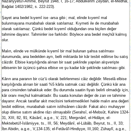
Nazariyyetü'l-Amme, Beyrut 1948, I, 16-17; Abdülkerim Zeydan, el-Medhal,
Bağdat 1402/1982, s. 222-223).
Şayet ana bedel kıyemî ise -arsa gibi-; mal, elinde kıyemî mal
bulunmayana murabahalı olarak satılamaz. Kıymeti ile de murabahalı
olarak satılamaz. Çünkü bedel kıyemî olduğundan ona biçilen değer
tahmine dayanır. Tahminler ise farklıdır. Böylece ana bedel meçhûl kalmış
olur.
Malın, elinde ve mülkünde kıyemî bir mal bulunan şahsa satılması
durumunda, ana bedelden ayrı, belli miktarda bir kâr tesbit edilirse bu satış
câizdir. Elbise karşılığında alınan bir saat şeklinde yapılan alışverişte
elbisenin bir üçüncü şahsa elbise ve şu kadar kâr şeklinde satılması gibi.
Kârın ana paranın bir cüz'ü olarak belirlenmesi câiz değildir. Meselâ elbise
karşılığında alınan bir saati %5 kârla satmak caiz değildir. Çünkü kâr ana
para cinsinden tahakkuk eder. Bu durumda saatin fiyatı belirli olmadığı için,
kâr oranı meçhul kalmaktadır. Bu saata konulan değer de zan ve tahmine
dayanır. Ancak taraflar akit meclisini terketmedikleri halde malın ana değeri
tesbit edilirse, murabahalı satım istihsânen câizdir. Fakat alıcı muhayyer
olup dilerse satım akdine râzı olmayabilir (Serahsî, el-Mebsût, Kahire 1324-
31, XIII, 82, 91; Kâsânî, a.g.e., V, 221; Mergınânî, el-Hidâye, el-
Mektebetü'l-İslâmiyye, ts., III, 56; Meydânî, el-Lübâb, Beyrut, ts., II, 33;
İbn Abidin, a.g.e., V,134-135; el-Fetâvâ'l-Hindiyye, III,160; Zühaylî, a.g.e.,