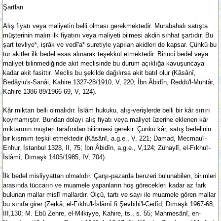
Şartları
Alış fiyatı veya maliyetin belli olması gerekmektedir. Murabahalı satışta
müşterinin malın ilk fiyatını veya maliyeti bilmesi akdin sıhhat şartıdır. Bu
şart tevliye*, işrâk ve vedî'a* suretiyle yapılan akidleri de kapsar. Çünkü bu
tür akitler ilk bedel esas alınarak teşekkül etmektedir. Birinci bedel veya
maliyet bilinmediğinde akit meclisinde bu durum açıklığa kavuşuncaya
kadar akit fasittir. Meclis bu şekilde dağılırsa akit batıl olur (Kâsânî,
Bedâyiu's-Sanâi, Kahire 1327-28/1910, V, 220; İbn Âbidîn, Reddü'l-Muhtâr,
Kahire 1386-89/1966-69, V, 124).
Kâr miktarı belli olmalıdır. İslâm hukuku, alış-verişlerde belli bir kâr sınırı
koymamıştır. Bundan dolayı alış fiyatı veya maliyet üzerine eklenen kâr
miktarının müşteri tarafından bilinmesi gerekir. Çünkü kâr, satış bedelinin
bir kısmım teşkil etmektedir (Kâsânî, a.g.e., V, 221; Damad, Mecmau'l-
Enhur, İstanbul 1328, II, 75; İbn Âbidîn, a.g.e., V,124; Zühaylî, el-Fıkhu'l-
İslâmî, Dımaşk 1405/1985, IV, 704).
İlk bedel misliyyattan olmalıdır. Çarşı-pazarda benzeri bulunabilen, birimleri
arasında tüccarın ve muamele yapanların hoş görecekleri kadar az fark
bulunan mallar mislî mallardır. Ölçü, tartı ve sayı ile muamele gören mallar
bu sınıfa girer (Zerkâ, el-Fıkhu'l-İslâmî fi Şevbihi'l-Cedîd, Dımaşk 1967-68,
III,130; M. Ebû Zehre, el-Milkiyye, Kahire, ts., s. 55; Mahmesânî, en-