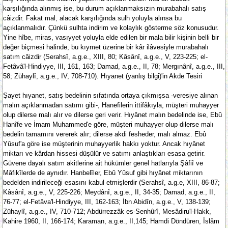
karşılığında alınmış ise, bu durum açıklanmaksızın murabahalı satış
câizdir. Fakat mal, alacak karşılığında sulh yoluyla alınsa bu
açıklanmalıdır. Çünkü sulhta indirim ve kolaylık gösterme söz konusudur.
Yine hîbe, miras, vasıyyet yoluyla elde edilen bir mala bilir kişinin belli bir
değer biçmesi halinde, bu kıymet üzerine bir kâr ilâvesiyle murabahalı
satım câizdir (Serahsî, a.g.e., XIII, 80; Kâsânî, a.g.e., V, 223-225; el-
Fetâvâ'l-Hindiyye, III, 161, 163; Damad, a.g.e., II, 78; Mergınânî, a.g.e., III,
58; Zühaylî, a.g.e., IV, 708-710). Hıyanet (yanlış bilgi)'in Akde Tesiri
Şayet hıyanet, satış bedelinin sıfatında ortaya çıkmışsa -veresiye alınan
malın açıklanmadan satımı gibi-, Hanefilerin ittifâkıyla, müşteri muhayyer
olup dilerse malı alır ve dilerse geri verir. Hıyânet malın bedelinde ise, Ebû
Hanîfe ve İmam Muhammed'e göre, müşteri muhayyer olup dilerse malı
bedelin tamamını vererek alır; dilerse akdi fesheder, malı almaz. Ebû
Yûsuf'a göre ise müşterinin muhayyerlik hakkı yoktur. Ancak hıyânet
miktarı ve kârdan hissesi düşülür ve satımı anlaştıkları esasa getirir.
Güvene dayalı satım akitlerine ait hükümler genel hatlarıyla Şâfiî ve
Mâfikîlerde de aynıdır. Hanbelîler, Ebû Yûsuf gibi hıyânet miktarının
bedelden indirileceği esasını kabul etmişlerdir (Serahsî, a.g.e, XIII, 86-87;
Kâsânî, a.g.e., V, 225-226; Meydânî, a.g.e., II, 34-35; Damad, a.g.e., II,
76-77; el-Fetâva'l-Hindiyye, III, 162-163; İbn Abidîn, a.g.e., V, 138-139;
Zühaylî, a.g.e., IV, 710-712; Abdürrezzâk es-Senhûrî, Mesâdiru'l-Hakk,
Kahire 1960, II, 166-174; Karaman, a.g.e., II,145; Hamdi Döndüren, İslâm