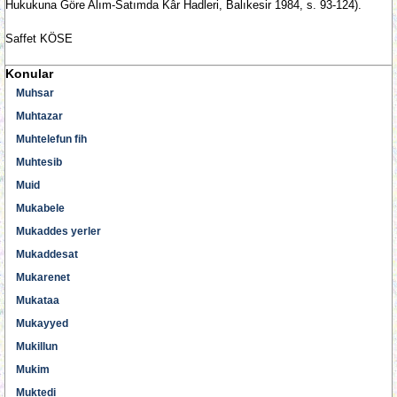
Hukukuna Göre Alım-Satımda Kâr Hadleri, Balıkesir 1984, s. 93-124).
Saffet KÖSE
Konular
Muhsar
Muhtazar
Muhtelefun fih
Muhtesib
Muid
Mukabele
Mukaddes yerler
Mukaddesat
Mukarenet
Mukataa
Mukayyed
Mukillun
Mukim
Muktedi