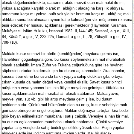
olarak değerlendirilmekte; satıcının, akde mevzû otan malı nakit ile mi,
yoksa alacağına karşılık olarak mı aldığını; alacağına karşılık aldıysa,
tamamına karşı mı yoksa -sulh yoluyla bir kısmına karşı mı- aldığını; malı
aldıktan sonra bozulmadan aynen kalıp kalmadığını vb. müşterinin rızasına
tesir edecek her hususu açıklaması gerekmektedir (Hayreddin Karaman,
Mukâyeseli İslâm Hukuku, İstanbul 1982, II,144-145; Serahsî, a.g.e., XIII,
84; Kâsânî, a.g.e., V, 223-225; Damad, a.g.e., II, 78; Zühaylî, a.g.e., IV,
708-710).
Maldaki kusur semavî bir afetle (kendiliğinden) meydana gelmiş ise,
Hanefîlerin çoğunluğuna göre, bu kusur söylenmeksizin mal murabahalı
olarak satılabilir. İmam Züfer ve Fukaha çoğunluğuna göre ise hıyânet
şüphesini ortadan kaldırmak için bu durum açıklanmalıdır. Zira insanlar,
kusura itibar etme konusunda farklı yapıya sahip oldukları gibi, ortaya
çıkan kusurla da malın değeri veya kendisi eksilir. Şayet kusur birinci
müşterinin veya yabancı birisinin fiiliyle meydana gelmişse, ittifakla bu
kusur açıklanmadan mal murabahalı olarak satılamaz. Malda yavru,
meyve, yün, süt vb. gibi bir artış meydana gelmiş ise, bu durum
açıklanmalıdır. Çünkü mal hükmünde olan bu artış, kusur sebebiyle malı
geri iade etmeye bir engel oluşturur. Maldan doğmayan artışlar -kira bedeli
gibi- beyan edilmeksizin murabahalı satış caizdir. Veresiye alınan bir mal,
bu durum açıklanmadan murabahalı olarak satılamaz. Çünkü veresiye
yapılan alış-verişlerde satış bedeli genellikle yüksek olur. Peşin yapılan
alış-verişlerde ise indirim yaptırma imkânı vardır. Mal bir alacak