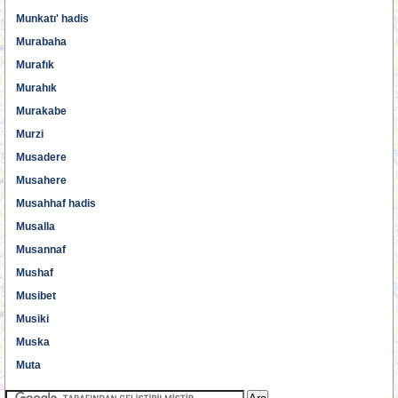
Munkatı' hadis
Murabaha
Murafık
Murahık
Murakabe
Murzi
Musadere
Musahere
Musahhaf hadis
Musalla
Musannaf
Mushaf
Musibet
Musiki
Muska
Muta