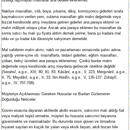
özelliği taşımayan masraflar ana bedele eklenemez
Nakliye masrafları, cilâ, boya, yıkama, dikiş, komisyoncu giderleri israfa
kaçmaksızın verilen yem, sulama masrafları gibi malın değerinde veya
bizzat kendisinde artış meydana getiren giderler ana paraya eklenir ve
malın mâliyeti ortaya çıkar. Ancak ana paraya eklenen bu masraftan da
sonra satıcı bu malı şu fiyata aldım demek yerine, bana şu kadara mal
oldu ve şu kadar kâr ilâvesiyle satıyorum demelidir.
Mal sahibinin malın alımı, nakli ve pazarlaması esnasında şahsı adına
yaptığı yeme-içme vb. masraflarla, tedavî giderleri, eğitim masrafları,
çoban, bekçi ücretleri ana paraya eklenemez. Çünkü bunlar malın
değerinde veya kendisinde artış meydana getirecek nitelikte değildir
(Serahsî, a.g.e., XIII, 80, 81, 83; Kâsânî, a.g.e., V, 223; Mergınânî, a.g.e.,
II, 75; Meydânî, a.g.e., II, 33; İbn Abidîn, a.g.e., V, 135-137; Zühaylî,
a.g.e., IV, 707-708).
Müşteriye Açıklanması Gereken Hususlar ve Bunları Gizlemenin
Doğurduğu Neticeler
Güven esasına dayanan akitlerde akdin esasını, satıcının malı aldığı fiat
veya maliyeti teşkil etmekte, müşteri bu hususta satıcının beyanına
güvenmekte ve inanmaktadır. Bu durumda onun güven ve itimadına
hıyanet sayılan en küçük bir yalan veya eksik beyan, akdi bozan hile