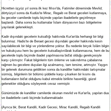
Hicretten üçyüz yıl sonra ilk kez Mısır'da, Fatimiler döneminde Mevlid;
dörtyüzyıl sonra da Kudüs'te Mirac, Regaib ve Berat geceleri kutlanmaya,
bu geceler camilerde toplu biçimde yapılan ibadetlerle geçirilmeye
başlandı. Daha sonra bu kutlamalar İslam dünyasının bazı bölgelerine
yayılarak gelenekleşti.
Kadir dışındaki gecelerin kutsallığı hakkında Kur'an'da herhangi bir bilgi
bulunmaz. Hadis'te de Beraet gecesi dışındaki geceler hakkında kesin
sayılabilecek bir bilgi ve yönlendirme yoktur. Bu nedenle birçok İslâm bilgin
ve hukukçusu hem bu gecelerin kutsallaştırılârak kutlanmasına, hem de bu
gecelerde toplu biçimde ibadet yapılmasına bid'at olduğu gerekçesiyle
karşı çıkmıştır. Fakat bilginlerin tüm önleme ve sakındırma çabalarına
rağmen bu gecelere duyulan ilgi azalmamış, tam tersine, artmıştır. Yaygın
bir gelenek durumuna geldikten sonra da kandiller hakkındaki tartışmalar
sürmüş, bilginlerin bir bölümü şiddetle karşı çıkarken bir kısmı da
kutlamaların bid'at olduğunu kabul etmekle birlikte hasenliği, güzel
gelenekler olduğunu söyleyerek cevaz vermiştir.
Günümüzde de kandiller camilerde okunan mevlid ve Kur'an'la, yapılan dua
ve ibadetlerle canlı biçimde kutlanmaktadır.
(Ayrıca bk; Berat Kandili, Kadir Gecesi, Mirac Kandili, Regaib Kandili