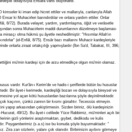
kardeşlik dolayısıyla Ensara varis oluyorlardı.
 kimseler ki iman edip hicret ettiler ve mallarıyla, canlarıyla Allah
 Ensar ki Muhacirleri barındırdılar ve onlara yardım ettiler. Onlar
el-infâl, 8/72). Burada velayet; yardım, yardımlaşma, öğüt ve verâsetle
avaşından sonra Muhacirlerin maddi durumlarının düzelmeye başlaması
a mirasçı olma hükmü şu âyetle neshedilmiştir: "Hısımlar Allah'ın
kındırlar" (el-Enfâl, 8/75). Ensâr bazı mallarını Muhacir kardeşleriyle
nde onlarla ziraat ortakçılığı yapmışlardır (İbn Sa'd, Tabakat, III, 396;
 ettiğini mü'min kardeşi için de arzu etmedikçe olgun mü'min olamaz.
usus vardır. Kur'ân-ı Kerim'de ve hadis-i şeriflerde bütün bu hususlar
ktedir. Bir âyet-i kerimede, kardeşliği bozan ve dolayısıyla bireysel ve
mesine yol açan kötü hususlardan bazılarına şöyle deyinilmektedir.
çok kaçının, çünkü zannın bir kısmı günahtır. Tecessüs etmeyin.
ini yapıp arkasından çekiştirmesin. Sizden biriniz, ölü kardeşinizin
l-Hucurat, 49/12). Bu âyet-i celilede Yüce Rabbimiz, mü'minleri açık bir
rinin gizli yönlerini araştırmaktan, gıybet, dedikodu ve kulis
r. Peygamberimiz (s.a.s) ise bu konuda şöyle buyurmaktadır: "
. Zira zan sözlerin, yalanı çok olanıdır. Birbirinizin ayıbını görmeye