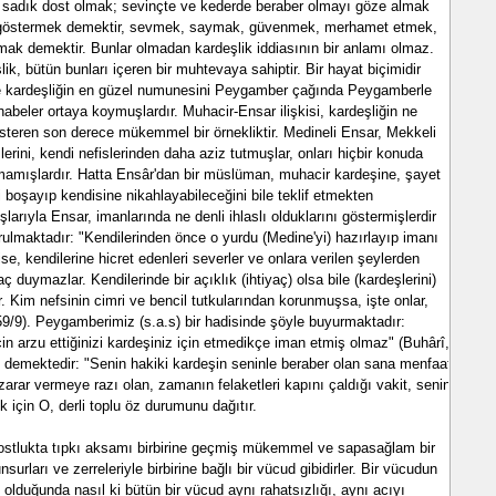
sadık dost olmak; sevinçte ve kederde beraber olmayı göze almak
rak göstermek demektir, sevmek, saymak, güvenmek, merhamet etmek,
k demektir. Bunlar olmadan kardeşlik iddiasının bir anlamı olmaz.
ik, bütün bunları içeren bir muhtevaya sahiptir. Bir hayat biçimidir
de kardeşliğin en güzel numunesini Peygamber çağında Peygamberle
habeler ortaya koymuşlardır. Muhacir-Ensar ilişkisi, kardeşliğin ne
österen son derece mükemmel bir örnekliktir. Medineli Ensar, Mekkeli
lerini, kendi nefislerinden daha aziz tutmuşlar, onları hiçbir konuda
mamışlardır. Hatta Ensâr'dan bir müslüman, muhacir kardeşine, şayet
i boşayıp kendisine nikahlayabileceğini bile teklif etmekten
arıyla Ensar, imanlarında ne denli ihlaslı olduklarını göstermişlerdir
rulmaktadır: "Kendilerinden önce o yurdu (Medine'yi) hazırlayıp imanı
 ise, kendilerine hicret edenleri severler ve onlara verilen şeylerden
yaç duymazlar. Kendilerinde bir açıklık (ihtiyaç) olsa bile (kardeşlerini)
er. Kim nefsinin cimri ve bencil tutkularından korunmuşsa, işte onlar,
, 59/9). Peygamberimiz (s.a.s) bir hadisinde şöyle buyurmaktadır:
için arzu ettiğinizi kardeşiniz için etmedikçe iman etmiş olmaz" (Buhârî,
yle demektedir: "Senin hakiki kardeşin seninle beraber olan sana menfaat
zarar vermeye razı olan, zamanın felaketleri kapını çaldığı vakit, senin
için O, derli toplu öz durumunu dağıtır.
dostlukta tıpkı aksamı birbirine geçmiş mükemmel ve sapasağlam bir
nsurları ve zerreleriyle birbirine bağlı bir vücud gibidirler. Bir vücudun
 olduğunda nasıl ki bütün bir vücud aynı rahatsızlığı, aynı acıyı