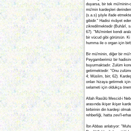
duyarsa, bir tek mü'minin-d
mü'min kardeşleri derinden 
(s.a.s) şöyle ifade etmekted
gibidir." Hadisi rivâyet ede
zikredilmektedir (Buhârî, s
67). "Mü'minleri kendi ar
bir vücud gibi görürsün. K
humma ile o organ için birbi
Bir mü'minin, diğer bir mü
Peygamberimiz bir hadisin
buyurmaktadır. Zulüm konus
getirmektedir: "Onu zulümd
4; Müslim, birr, 62). Kard
onları hizaya getirmek için
selameti için oldukça öne
Allah Rasûlü Mescid-i Neb
arasında ikişer ikişer kard
birbirinin din kardeşi olma
rehberliği, hatta zevi'l-e
İbn Abbas anlatıyor: "Muha