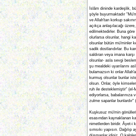
İslâm dininde kardeşlik, b
şöyle buyurmaktadır "Mü'mi
ve Allah'tan korkup sakını
açıkça anlaşılacağı üzere,
edilmektedirler. Buna göre
olurlarsa olsunlar, hangi 
olsunlar bütün mü'minler kel
sadik dostlarıdırlar. Bu kar
saldıran veya imana karşı 
olsunlar- asla sevgi besle
şu mealdeki uyarılarını as
bulamazsın ki onlar Allah'
kurmuş olsunlar bunlar ister
olsun. Onlar, öyle kimseler
ruh ile desteklemiştir" (el
ediyorlarsa, babalarınıza v
zulme sapanlar bunlardır" (
Kuşkusuz mü'min gönülleri
esasından kaynaklanan kard
nimetlerden biridir. Âyet-i
sımsıkı yapısın. Dağılıp ay
düşmanlar idiniz. O kalpler