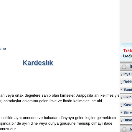
lar
Kardeslık
İ
İhya 
Rehb
Şami
n veya ortak değerlere sahip olan kimseler. Arapça'da ahi kelimesiyle
Fikih
r, arkadaşlar anlamına gelen ihve ve ihvân kelimeleri ise ahi
Kavr
Şiir 
enellikle aynı anneden ve babadan dünyaya gelen kişiler gelmektedir.
Hika
dışında bir de ayın dine veya dünya görüşüne mensup olmayı ifade
konusudur.
N