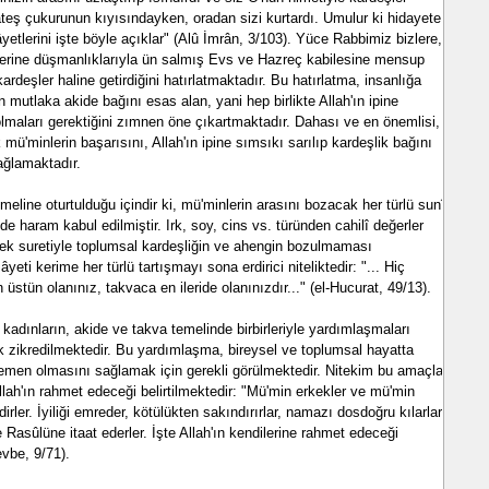
ateş çukurunun kıyısındayken, oradan sizi kurtardı. Umulur ki hidayete
 âyetlerini işte böyle açıklar" (Alû İmrân, 3/103). Yüce Rabbimiz bizlere,
rlerine düşmanlıklarıyla ün salmış Evs ve Hazreç kabilesine mensup
kardeşler haline getirdiğini hatırlatmaktadır. Bu hatırlatma, insanlığa
mutlaka akide bağını esas alan, yani hep birlikte Allah'ın ipine
r olmaları gerektiğini zımnen öne çıkartmaktadır. Dahası ve en önemlisi,
ü'minlerin başarısını, Allah'ın ipine sımsıkı sarılıp kardeşlik bağını
ağlamaktadır.
meline oturtulduğu içindir ki, mü'minlerin arasını bozacak her türlü sunî
e haram kabul edilmiştir. Irk, soy, cins vs. türünden cahilî değerler
ilmek suretiyle toplumsal kardeşliğin ve ahengin bozulmaması
eti kerime her türlü tartışmayı sona erdirici niteliktedir: "... Hiç
üstün olanınız, takvaca en ileride olanınızdır..." (el-Hucurat, 49/13).
kadınların, akide ve takva temelinde birbirleriyle yardımlaşmaları
rak zikredilmektedir. Bu yardımlaşma, bireysel ve toplumsal hayatta
gemen olmasını sağlamak için gerekli görülmektedir. Nitekim bu amaçla
llah'ın rahmet edeceği belirtilmektedir: "Mü'min erkekler ve mü'min
ridirler. İyiliği emreder, kötülükten sakındırırlar, namazı dosdoğru kılarlar,
ve Rasûlüne itaat ederler. İşte Allah'ın kendilerine rahmet edeceği
evbe, 9/71).