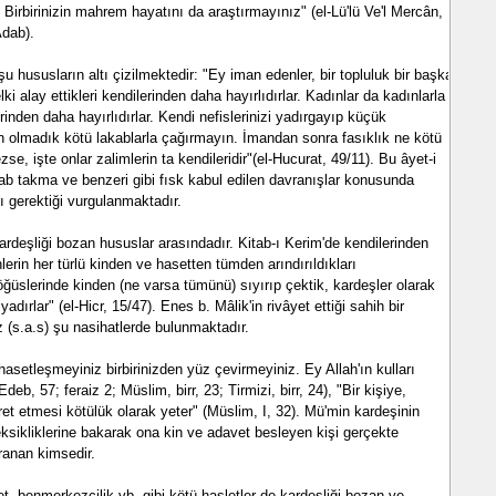
irbirinizin mahrem hayatını da araştırmayınız" (el-Lü'lü Ve'l Mercân,
Adab).
u hususların altı çizilmektedir: "Ey iman edenler, bir topluluk bir başka
ki alay ettikleri kendilerinden daha hayırlıdırlar. Kadınlar da kadınlarla
rinden daha hayırlıdırlar. Kendi nefislerinizi yadırgayıp küçük
en olmadık kötü lakablarla çağırmayın. İmandan sonra fasıklık ne kötü
se, işte onlar zalimlerin ta kendileridir"(el-Hucurat, 49/11). Bu âyet-i
ab takma ve benzeri gibi fısk kabul edilen davranışlar konusunda
ı gerektiği vurgulanmaktadır.
ardeşliği bozan hususlar arasındadır. Kitab-ı Kerim'de kendilerinden
erin her türlü kinden ve hasetten tümden arındırıldıkları
göğüslerinde kinden (ne varsa tümünü) sıyırıp çektik, kardeşler olarak
yadırlar" (el-Hicr, 15/47). Enes b. Mâlik'in rivâyet ettiği sahih bir
(s.a.s) şu nasihatlerde bulunmaktadır.
 hasetleşmeyiniz birbirinizden yüz çevirmeyiniz. Ey Allah'ın kulları
deb, 57; feraiz 2; Müslim, birr, 23; Tirmizi, birr, 24), "Bir kişiye,
 etmesi kötülük olarak yeter" (Müslim, I, 32). Mü'min kardeşinin
eksikliklerine bakarak ona kin ve adavet besleyen kişi gerçekte
ranan kimsedir.
et, benmerkezcilik vb. gibi kötü hasletler de kardeşliği bozan ve