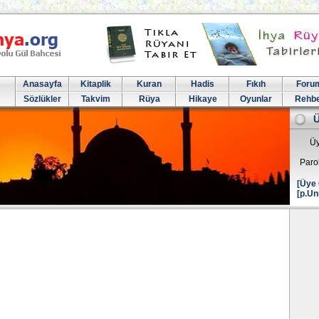
Anasayfa
Kitaplik
Kuran
Hadis
Fıkıh
Foru
Sözlükler
Takvim
Rüya
Hikaye
Oyunlar
Rehb
Üy
Paro
[Üye 
[p.Un