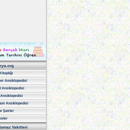
hya.org
Kitaplığı
er Ansiklopedisi
l Ansiklopedisi
 Ansiklopedisi
am Ansiklopedisi
ve Şairler
yeler
amaz Vakitleri