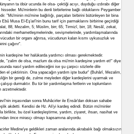
ünyanın ta öbür ucunda ile olsa- çektiği acıyı, duyduğu ızdırabı diğer
hisseder. Mü'minlerin bu denli birbirlerine bağlı olduklarını Peygamber
ir. "Mü'minin mü'mine bağlılığı, parçaları birbirini bütünleyen bir bina
n Ebû Musa El-Eş'arî'nin bunu tarif için parmaklarını birbirine geçirdiği
alat, 88, Mezalim, 5; Müslim, birr, 65; Tirmizî, birr, 18; Nesâî, zekat,
alarındaki merhametleşmelerinde, sevişmelerinde, yardımlaşmalarında
i vücudun bir organı ağrırsa, vücudunun kalan kısmı uykusuzluk ve
rini çağırır".
'min kardeşine her halükarda yardımcı olması gerekmektedir.
de, "zalim de olsa, mazlum da olsa mü'min kardeşine yardım et!" diye
unda nasıl yardım edileceğini ise şu çarpıcı sözlerle dile
en el çektirirsin. Ona yapacağın yardım işte budur" (Buhârî, Mezalim,
eşliğin bir gereği de, zulme meyleden diğer kardeşlerini uyarmak ve
 çalışıp durmaktır. Bu tür bir yardımlaşma fertlerin ve toplumların
m arzetmektedir.
evî'nin inşasından sonra Muhâcirler ile Ensâr'dan doksan sahabe
eşlik akdetti. Kendisi de Hz. Ali'yi kardeş edindi. Bütün mü'minler
kla birlikte, bu özel kardeşleştirme, yardım, ziyaret, ihsan, nasihat ve
rhamdan önce mirasçı olmayı kapsamına alıyordu.
cirler Medine'ye geldikleri zaman aralarında akrabalık bağı olmaksızın,