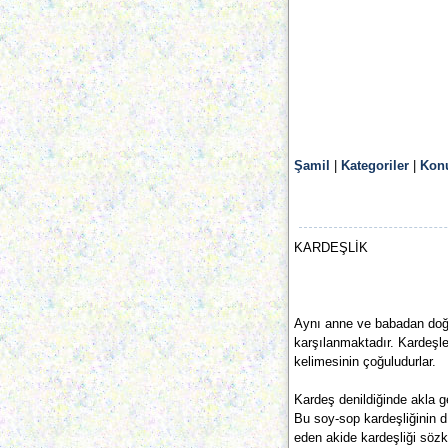
Şamil
|
Kategoriler
|
Konu
KARDEŞLİK
Aynı anne ve babadan doğa
karşılanmaktadır. Kardeşle
kelimesinin çoğuludurlar.
Kardeş denildiğinde akla g
Bu soy-sop kardeşliğinin 
eden akide kardeşliği söz