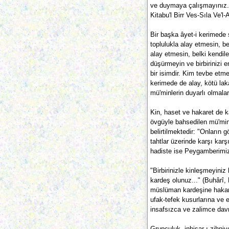
ve duymaya çalışmayınız. B
Kitabu'l Birr Ves-Sıla Ve'l-
Bir başka âyet-i kerimede ş
toplulukla alay etmesin, bel
alay etmesin, belki kendile
düşürmeyin ve birbirinizi 
bir isimdir. Kim tevbe etmez
kerimede de alay, kötü lak
mü'minlerin duyarlı olmalar
Kin, haset ve hakaret de k
övgüyle bahsedilen mü'minl
belirtilmektedir: "Onların 
tahtlar üzerinde karşı karşı
hadiste ise Peygamberimiz 
"Birbirinizle kinleşmeyiniz
kardeş olunuz..." (Buhârî, E
müslüman kardeşine hakaret
ufak-tefek kusurlarına ve 
insafsızca ve zalimce dav
Grupçuluk, inhisar-ı zihniy