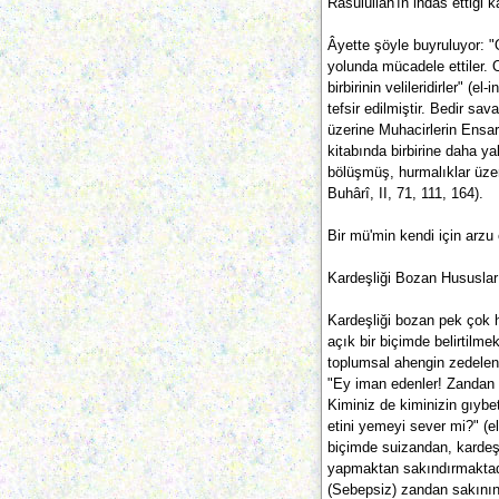
Rasûlüllah'ın ihdas ettiği 
Âyette şöyle buyruluyor: "O
yolunda mücadele ettiler. O
birbirinin velileridirler" (
tefsir edilmiştir. Bedir s
üzerine Muhacirlerin Ensar
kitabında birbirine daha ya
bölüşmüş, hurmalıklar üzeri
Buhârî, II, 71, 111, 164).
Bir mü'min kendi için arzu
Kardeşliği Bozan Hususlar
Kardeşliği bozan pek çok h
açık bir biçimde belirtilme
toplumsal ahengin zedelen
"Ey iman edenler! Zandan 
Kiminiz de kiminizin gıybet
etini yemeyi sever mi?" (e
biçimde suizandan, kardeşle
yapmaktan sakındırmaktadı
(Sebepsiz) zandan sakınınız