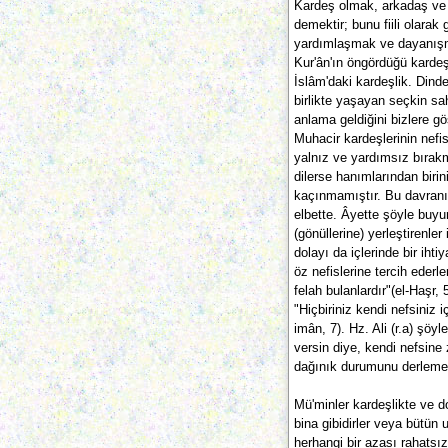
Kardeş olmak, arkadaş ve 
demektir; bunu fiili ola
yardımlaşmak ve dayanışma
Kur'ân'ın öngördüğü kardeşl
İslâm'daki kardeşlik. Din
birlikte yaşayan seçkin sa
anlama geldiğini bizlere g
Muhacir kardeşlerinin nefis
yalnız ve yardımsız bırak
dilerse hanımlarından birin
kaçınmamıştır. Bu davranışl
elbette. Âyette şöyle buyu
(gönüllerine) yerleştirenler
dolayı da içlerinde bir ihti
öz nefislerine tercih ederl
felah bulanlardır"(el-Haşr
"Hiçbiriniz kendi nefsiniz 
imân, 7). Hz. Ali (r.a) şö
versin diye, kendi nefsine 
dağınık durumunu derlemek 
Mü'minler kardeşlikte ve 
bina gibidirler veya bütün u
herhangi bir azası rahatsız