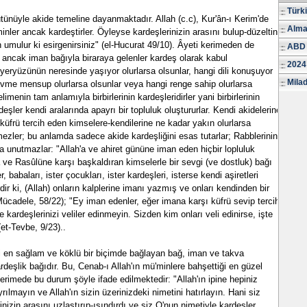
Türk
ütünüyle akide temeline dayanmaktadır. Allah (c.c), Kur'ân-ı Kerim'de
Alma
nler ancak kardeştirler. Öyleyse kardeşlerinizin arasını bulup-düzeltin
n umulur ki esirgenirsiniz" (el-Hucurat 49/10). Âyeti kerimeden de
ABD 
 ancak iman bağıyla biraraya gelenler kardeş olarak kabul
2024
 yeryüzünün neresinde yaşıyor olurlarsa olsunlar, hangi dili konuşuyor
Milad
kavme mensup olurlarsa olsunlar veya hangi renge sahip olurlarsa
imenin tam anlamıyla birbirlerinin kardeşleridirler yani birbirlerinin
deşler kendi aralarında apayrı bir topluluk oluştururlar. Kendi akidelerine
küfrü tercih eden kimselere-kendilerine ne kadar yakın olurlarsa
mezler; bu anlamda sadece akide kardeşliğini esas tutarlar; Rabblerinin
la unutmazlar: "Allah'a ve ahiret gününe iman eden hiçbir lopluluk
a ve Rasûlüne karşı başkaldıran kimselerle bir sevgi (ve dostluk) bağı
, babaları, ister çocukları, ister kardeşleri, isterse kendi aşiretleri
dir ki, (Allah) onların kalplerine imanı yazmış ve onları kendinden bir
-Mücadele, 58/22); "Ey iman edenler, eğer imana karşı küfrü sevip tercih
e kardeşlerinizi veliler edinmeyin. Sizden kim onları veli edinirse, işte
et-Tevbe, 9/23)..
 en sağlam ve köklü bir biçimde bağlayan bağ, iman ve takva
eşlik bağıdır. Bu, Cenab-ı Allah'ın mü'minlere bahşettiği en güzel
 kerimede bu durum şöyle ifade edilmektedir: "Allah'ın ipine hepiniz
rılmayın ve Allah'ın sizin üzerinizdeki nimetini hatırlayın. Hani siz
inizin arasını uzlaştırıp-ısındırdı ve siz O'nun nimetiyle kardeşler