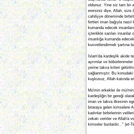
oldunuz. Yine siz tam bir 
erersiniz diye, Allah, size
cahiliyye döneminde birbi
fertleri iman bağıyla nasıl 
kumanda edecek insanların 
içtenlikle sarıları insanla
insanlığa kumanda edecek m
kuvvetlendirmek şartına b
İslam'da kardeşlik akide te
ayrımlar ve böbürlenmeler d
yerine takva kriteri getir
sağlanmıştır. Bu konudaki ây
kuşkusuz, Allah katında en 
Mü'min erkekler ile mü'min 
kardeşliğin bir gereği ola
iman ve takva ilkesinin e
biraraya gelen kimselere A
kadınlar birbirlerinin velile
zekatı verirler ve Allah'a 
kimseler bunlardır..." (et-T