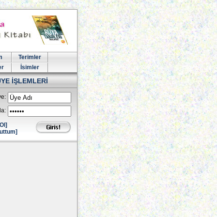
m
Terimler
er
İsimler
ÜYE İŞLEMLERİ
e:
la:
Ol]
uttum]