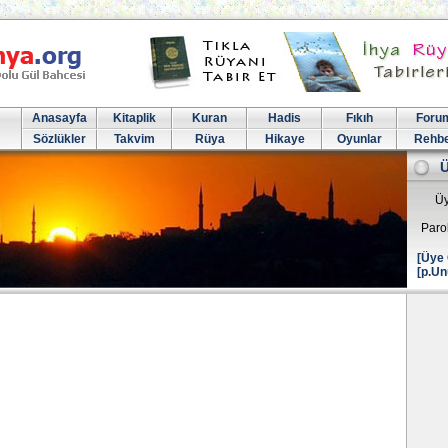
Anasayfa
Kitaplik
Kuran
Hadis
Fıkıh
Foru
Sözlükler
Takvim
Rüya
Hikaye
Oyunlar
Rehb
Üy
Paro
[Üye 
[p.Un