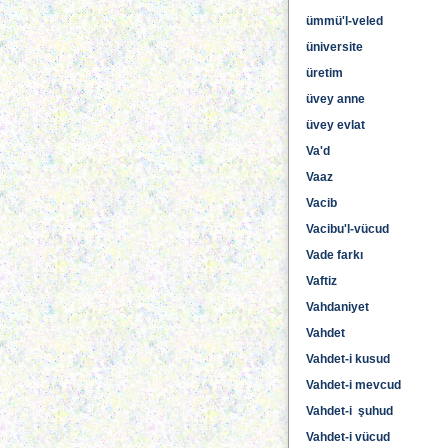
ümmü'l-veled
üniversite
üretim
üvey anne
üvey evlat
Va'd
Vaaz
Vacib
Vacibu'l-vücud
Vade farkı
Vaftiz
Vahdaniyet
Vahdet
Vahdet-i kusud
Vahdet-i mevcud
Vahdet-i şuhud
Vahdet-i vücud