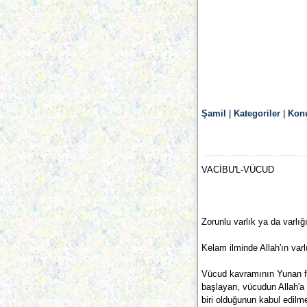
Şamil
|
Kategoriler
|
Konu
VACİBU'L-VÜCUD
Zorunlu varlık ya da varlığı
Kelam ilminde Allah'ın varlı
Vücud kavramının Yunan fe
başlayan, vücudun Allah'a 
biri olduğunun kabul edilme