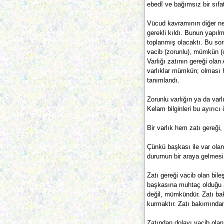
ebedî ve bağımsız bir sıfat
Vücud kavramının diğer nes
gerekli kıldı. Bunun yapıl
toplanmış olacaktı. Bu sor
vacib (zorunlu), mümkün (o
Varlığı zatının gereği olan
varlıklar mümkün; olması 
tanımlandı.
Zorunlu varlığın ya da varlı
Kelam bilginleri bu ayırıcı ö
Bir varlık hem zatı gereğ
Çünkü başkası ile var olan
durumun bir araya gelmesi
Zatı gereği vacib olan bil
başkasına muhtaç olduğu a
değil, mümkündür. Zatı bak
kurmaktır. Zatı bakımından 
Zatından dolayı vacib ola