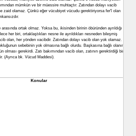
kımından mümkün ve bir müessire muhtaçtır. Zatından dolayı vacib
e zaid olamaz. Çünkü eğer vücubiyet vücudu gerektiriyorsa fer'î olan
imkansızdır.
e arasında ortak olmaz. Yoksa bu, ikisinden birinin öbüründen ayrıldığı
ce her biri, ortaklaştıkları nesne ile ayrıldıkları nesneden bileşmiş
acib olan, her yönden vacibdir. Zatından dolayı vacib olan yok olamaz.
yokluğunun sebebinin yok olmasına bağlı olurdu. Başkasına bağlı olanın
olması gerekirdi. Zatı bakımından vacib olan, zatının gerektirdiği bir
lir. (Ayrıca bk. Vücud Maddesi).
Konular