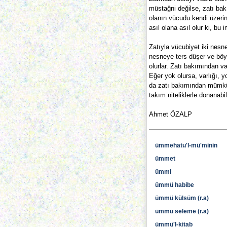
müstağni değilse, zatı ba
olanın vücudu kendi üzerin
asıl olana asıl olur ki, bu 
Zatıyla vücubiyet iki nesn
nesneye ters düşer ve böyle
olurlar. Zatı bakımından v
Eğer yok olursa, varlığı, 
da zatı bakımından mümkün 
takım niteliklerle donanabi
Ahmet ÖZALP
ümmehatu'l-mü'minin
ümmet
ümmi
ümmü habibe
ümmü külsüm (r.a)
ümmü seleme (r.a)
ümmü'l-kitab