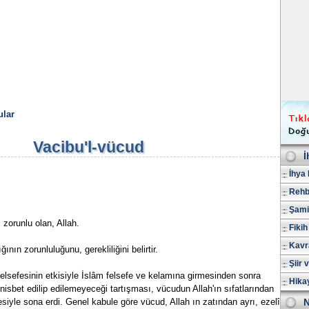
lar
Vacibu'l-vücud
İ
İhya 
Rehb
Şami
 zorunlu olan, Allah.
Fikih
Kavr
ğının zorunluluğunu, gerekliliğini belirtir.
Şiir 
lsefesinin etkisiyle İslâm felsefe ve kelamına girmesinden sonra
Hika
nisbet edilip edilemeyeceği tartışması, vücudun Allah'ın sıfatlarından
siyle sona erdi. Genel kabule göre vücud, Allah ın zatından ayrı, ezelî,
N