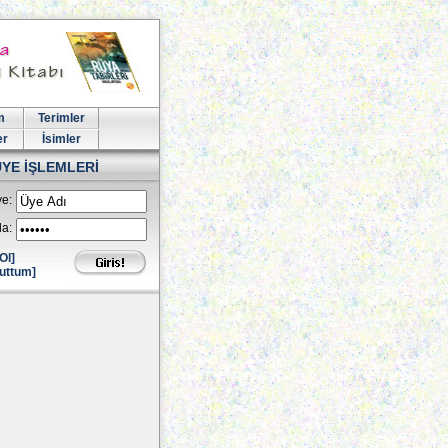
m
Terimler
er
İsimler
ÜYE İŞLEMLERİ
e:
la:
Ol]
uttum]