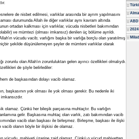
tır.
Türk
Alma
nelere de nisbet edilmesi, varlıklar arasında bir ayrım yapılmasını
maması durumunda Allah ile diğer varlıklar aynı kavram altında
ABD 
unun ortadan kalkması için varlıklar, vücuda nisbetleri bakımından
2024
labilir) ve mümtezi (olması imkansız) denilen üç bölüme ayrıldı.
Milad
 Allah'ın vücudu vacib; varlığını başka bir varlığa borçlu olan yaratılmış
hiçbir şekilde düşünülemeyen şeyler de mümteni varlıklar olarak
ğı zorunlu olan Allah'ın zorunluluktan gelen ayırıcı özellikleri olmalıydı.
zellikleri de şöyle belirlediler:
i, hem de başkasından dolayı vacib olamaz.
ın, başkasının yok olması ile yok olması gerekir. Bu nedenle iki
 imkansızdır.
eşik olamaz. Çünkü her bileşik parçasına muhtaçtır. Bu varlığın
nlamına gelir. Başkasına muhtaç olan varlık, zatı bakımından vacib
ımından vacib olan başkası ile birleşmez. Birleşme, başkası ile ilişki
vacib olanın böyle bir ilişkisi de olamaz.
nın vücudu, mahiyeti üzerine zaid olamaz. Çünkü o vücud mahiyetten