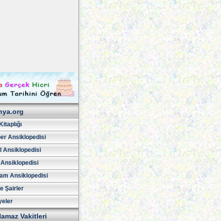
hya.org
Kitaplığı
er Ansiklopedisi
l Ansiklopedisi
 Ansiklopedisi
am Ansiklopedisi
ve Şairler
yeler
amaz Vakitleri