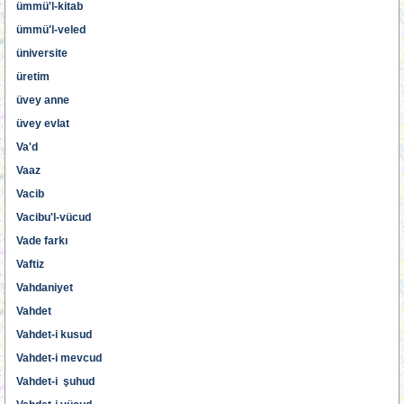
ümmü'l-kitab
ümmü'l-veled
üniversite
üretim
üvey anne
üvey evlat
Va'd
Vaaz
Vacib
Vacibu'l-vücud
Vade farkı
Vaftiz
Vahdaniyet
Vahdet
Vahdet-i kusud
Vahdet-i mevcud
Vahdet-i şuhud