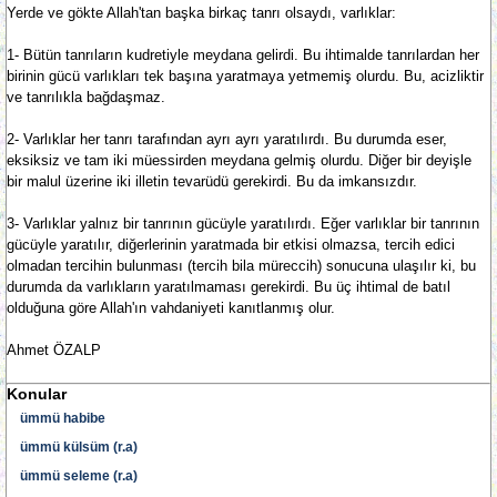
Yerde ve gökte Allah'tan başka birkaç tanrı olsaydı, varlıklar:
1- Bütün tanrıların kudretiyle meydana gelirdi. Bu ihtimalde tanrılardan her
birinin gücü varlıkları tek başına yaratmaya yetmemiş olurdu. Bu, acizliktir
ve tanrılıkla bağdaşmaz.
2- Varlıklar her tanrı tarafından ayrı ayrı yaratılırdı. Bu durumda eser,
eksiksiz ve tam iki müessirden meydana gelmiş olurdu. Diğer bir deyişle
bir malul üzerine iki illetin tevarüdü gerekirdi. Bu da imkansızdır.
3- Varlıklar yalnız bir tanrının gücüyle yaratılırdı. Eğer varlıklar bir tanrının
gücüyle yaratılır, diğerlerinin yaratmada bir etkisi olmazsa, tercih edici
olmadan tercihin bulunması (tercih bila müreccih) sonucuna ulaşılır ki, bu
durumda da varlıkların yaratılmaması gerekirdi. Bu üç ihtimal de batıl
olduğuna göre Allah'ın vahdaniyeti kanıtlanmış olur.
Ahmet ÖZALP
Konular
ümmü habibe
ümmü külsüm (r.a)
ümmü seleme (r.a)