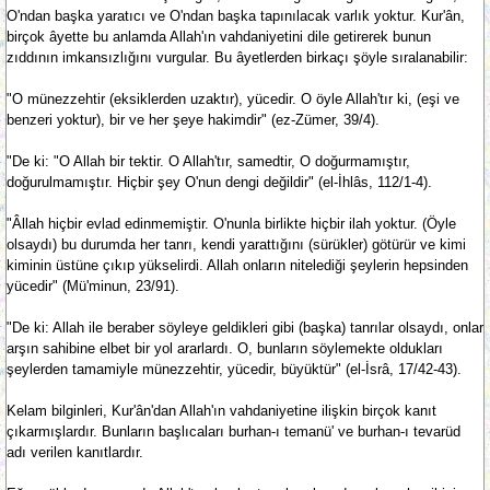
O'ndan başka yaratıcı ve O'ndan başka tapınılacak varlık yoktur. Kur'ân,
birçok âyette bu anlamda Allah'ın vahdaniyetini dile getirerek bunun
zıddının imkansızlığını vurgular. Bu âyetlerden birkaçı şöyle sıralanabilir:
"O münezzehtir (eksiklerden uzaktır), yücedir. O öyle Allah'tır ki, (eşi ve
benzeri yoktur), bir ve her şeye hakimdir" (ez-Zümer, 39/4).
"De ki: "O Allah bir tektir. O Allah'tır, samedtir, O doğurmamıştır,
doğurulmamıştır. Hiçbir şey O'nun dengi değildir" (el-İhlâs, 112/1-4).
"Âllah hiçbir evlad edinmemiştir. O'nunla birlikte hiçbir ilah yoktur. (Öyle
olsaydı) bu durumda her tanrı, kendi yarattığını (sürükler) götürür ve kimi
kiminin üstüne çıkıp yükselirdi. Allah onların nitelediği şeylerin hepsinden
yücedir" (Mü'minun, 23/91).
"De ki: Allah ile beraber söyleye geldikleri gibi (başka) tanrılar olsaydı, onlar
arşın sahibine elbet bir yol ararlardı. O, bunların söylemekte oldukları
şeylerden tamamiyle münezzehtir, yücedir, büyüktür" (el-İsrâ, 17/42-43).
Kelam bilginleri, Kur'ân'dan Allah'ın vahdaniyetine ilişkin birçok kanıt
çıkarmışlardır. Bunların başlıcaları burhan-ı temanü' ve burhan-ı tevarüd
adı verilen kanıtlardır.