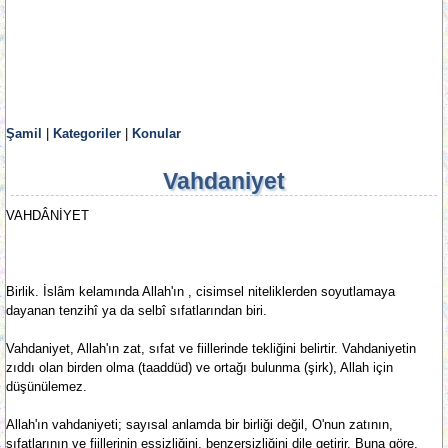
Şamil
|
Kategoriler
|
Konular
Vahdaniyet
VAHDÂNİYET
Birlik. İslâm kelamında Allah'ın , cisimsel niteliklerden soyutlamaya
dayanan tenzihî ya da selbî sıfatlarından biri.
Vahdaniyet, Allah'ın zat, sıfat ve fiillerinde tekliğini belirtir. Vahdaniyetin
zıddı olan birden olma (taaddüd) ve ortağı bulunma (şirk), Allah için
düşünülemez.
Allah'ın vahdaniyeti; sayısal anlamda bir birliği değil, O'nun zatının,
sıfatlarının ve fiillerinin eşsizliğini, benzersizliğini dile getirir. Buna göre,