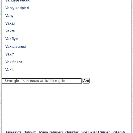
Vahdet-i vücud
Vahiy katipleri
Vahy
Vakar
Vakfe
Vakfiye
Vakıa suresi
Vakıf
Vakıf akar
Vakit
Anasayfa
|
Takvim
|
Rüya Tabirleri
|
Oyunlar
|
Sözlükler
|
Şiirler
|
Kitaplık