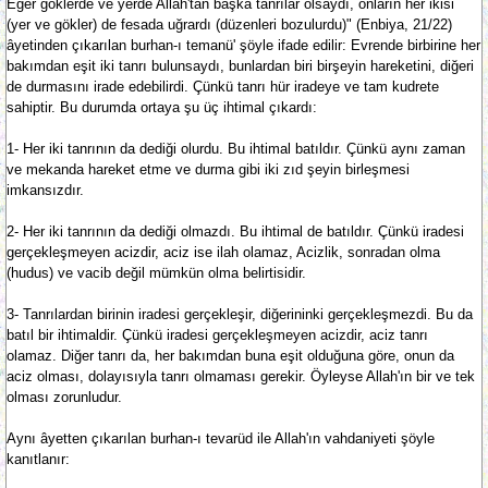
Eğer göklerde ve yerde Allah'tan başka tanrılar olsaydı, onların her ikisi
(yer ve gökler) de fesada uğrardı (düzenleri bozulurdu)" (Enbiya, 21/22)
âyetinden çıkarılan burhan-ı temanü' şöyle ifade edilir: Evrende birbirine her
bakımdan eşit iki tanrı bulunsaydı, bunlardan biri birşeyin hareketini, diğeri
de durmasını irade edebilirdi. Çünkü tanrı hür iradeye ve tam kudrete
sahiptir. Bu durumda ortaya şu üç ihtimal çıkardı:
1- Her iki tanrının da dediği olurdu. Bu ihtimal batıldır. Çünkü aynı zaman
ve mekanda hareket etme ve durma gibi iki zıd şeyin birleşmesi
imkansızdır.
2- Her iki tanrının da dediği olmazdı. Bu ihtimal de batıldır. Çünkü iradesi
gerçekleşmeyen acizdir, aciz ise ilah olamaz, Acizlik, sonradan olma
(hudus) ve vacib değil mümkün olma belirtisidir.
3- Tanrılardan birinin iradesi gerçekleşir, diğerininki gerçekleşmezdi. Bu da
batıl bir ihtimaldir. Çünkü iradesi gerçekleşmeyen acizdir, aciz tanrı
olamaz. Diğer tanrı da, her bakımdan buna eşit olduğuna göre, onun da
aciz olması, dolayısıyla tanrı olmaması gerekir. Öyleyse Allah'ın bir ve tek
olması zorunludur.
Aynı âyetten çıkarılan burhan-ı tevarüd ile Allah'ın vahdaniyeti şöyle
kanıtlanır: