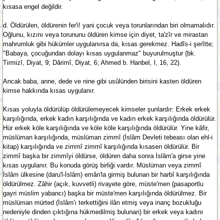
kısasa engel değildir.
d. Öldürülen, öldürenin fer'i! yani çocuk veya torunlarından biri olmamalıdır.
Oğlunu, kızını veya torununu öldüren kimse için diyet, ta'zîr ve mirastan
mahrumluk gibi hükümler uygulanırsa da, kısas gerekmez. Hadîs-i şerîtte;
"Babaya, çocuğundan dolayı kısas uygulanmaz" buyurulmuştur (bk.
Tirmizî, Diyat, 9; Dârimî, Diyat, 6; Ahmed b. Hanbel, I, 16, 22).
Ancak baba, anne, dede ve nine gibi usûlünden birisini kasten öldüren
kimse hakkında kısas uygulanır.
Kısas yoluyla öldürülüp öldürülemeyecek kimseler şunlardır: Erkek erkek
karşılığında, erkek kadın karşılığında ve kadın erkek karşılığında öldürülür.
Hür erkek köle karşılığında ve köle köle karşılığında öldürülür. Yine kâfir,
müslüman karşılığında, müslüman zimmî (İslâm Devleti tebeası olan ehl-i
kitap) karşılığında ve zimmî zimmî karşılığında kısasen öldürülür. Bir
zimmî başka bir zimmîyi öldürse, öldüren daha sonra İslâm'a girse yine
kısas uygulanır. Bu konuda görüş birliği vardır. Müslüman veya zimmî
İslâm ülkesine (daru'l-İslâm) emân'la girmiş bulunan bir harbî karşılığında
öldürülmez. Zâhir (açık, kuvvetli) rivayete göre, müste'men (pasaportlu
gayri müslim yabancı) başka bir müste'men karşılığında öldürülmez. Bir
müslüman mürted (İslâm'ı terkettiğini ilân etmiş veya inanç bozukluğu
nedeniyle dinden çıktığına hükmedilmiş bulunan) bir erkek veya kadını