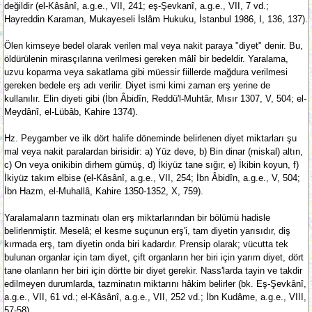
değildir (el-Kâsânî, a.g.e., VII, 241; eş-Şevkanî, a.g.e., VII, 7 vd.;
Hayreddin Karaman, Mukayeseli İslâm Hukuku, İstanbul 1986, I, 136, 137).
Ölen kimseye bedel olarak verilen mal veya nakit paraya "diyet" denir. Bu,
öldürülenin mirasçılarına verilmesi gereken mâlî bir bedeldir. Yaralama,
uzvu koparma veya sakatlama gibi müessir fiillerde mağdura verilmesi
gereken bedele erş adı verilir. Diyet ismi kimi zaman erş yerine de
kullanılır. Elin diyeti gibi (İbn Âbidîn, Reddü'l-Muhtâr, Mısır 1307, V, 504; el-
Meydânî, el-Lübâb, Kahire 1374).
Hz. Peygamber ve ilk dört halife döneminde belirlenen diyet miktarları şu
mal veya nakit paralardan birisidir: a) Yüz deve, b) Bin dinar (miskal) altın,
c) On veya onikibin dirhem gümüş, d) İkiyüz tane sığır, e) İkibin koyun, f)
İkiyüz takım elbise (el-Kâsânî, a.g.e., VII, 254; İbn Âbidîn, a.g.e., V, 504;
İbn Hazm, el-Muhallâ, Kahire 1350-1352, X, 759).
Yaralamaların tazminatı olan erş miktarlarından bir bölümü hadisle
belirlenmiştir. Meselâ; el kesme suçunun erş'i, tam diyetin yarısıdır, diş
kırmada erş, tam diyetin onda biri kadardır. Prensip olarak; vücutta tek
bulunan organlar için tam diyet, çift organların her biri için yarım diyet, dört
tane olanların her biri için dörtte bir diyet gerekir. Nass'larda tayin ve takdir
edilmeyen durumlarda, tazminatın miktarını hâkim belirler (bk. Eş-Şevkânî,
a.g.e., VII, 61 vd.; el-Kâsânî, a.g.e., VII, 252 vd.; İbn Kudâme, a.g.e., VIII,
57-58).