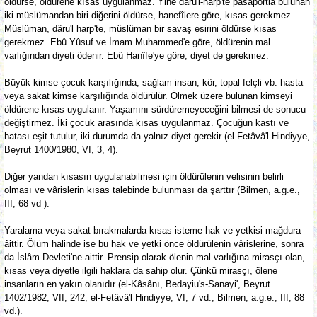
öldürse, öldürene kısas uygulanmaz. Yine dâru'l-harp'te pasaportla bulunan
iki müslümandan biri diğerini öldürse, hanefîlere göre, kısas gerekmez.
Müslüman, dâru'l harp'te, müslüman bir savaş esirini öldürse kısas
gerekmez. Ebû Yûsuf ve İmam Muhammed'e göre, öldürenin mal
varlığından diyeti ödenir. Ebû Hanîfe'ye göre, diyet de gerekmez.
Büyük kimse çocuk karşılığında; sağlam insan, kör, topal felçli vb. hasta
veya sakat kimse karşılığında öldürülür. Ölmek üzere bulunan kimseyi
öldürene kısas uygulanır. Yaşamını sürdüremeyeceğini bilmesi de sonucu
değiştirmez. İki çocuk arasında kısas uygulanmaz. Çocuğun kastı ve
hatası eşit tutulur, iki durumda da yalnız diyet gerekir (el-Fetâvâ'l-Hindiyye,
Beyrut 1400/1980, VI, 3, 4).
Diğer yandan kısasın uygulanabilmesi için öldürülenin velisinin belirli
olması ve vârislerin kısas talebinde bulunması da şarttır (Bilmen, a.g.e.,
III, 68 vd ).
Yaralama veya sakat bırakmalarda kısas isteme hak ve yetkisi mağdura
âittir. Ölüm halinde ise bu hak ve yetki önce öldürülenin vârislerine, sonra
da İslâm Devleti'ne aittir. Prensip olarak ölenin mal varlığına mirasçı olan,
kısas veya diyetle ilgili haklara da sahip olur. Çünkü mirasçı, ölene
insanların en yakın olanıdır (el-Kâsânı, Bedayiu's-Sanayi', Beyrut
1402/1982, VII, 242; el-Fetâvâ'l Hindiyye, VI, 7 vd.; Bilmen, a.g.e., III, 88
vd.).