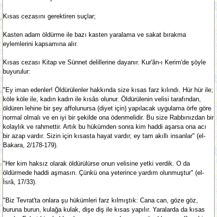
Kısas cezasını gerektiren suçlar;
Kasten adam öldürme ile bazı kasten yaralama ve sakat bırakma
eylemlerini kapsamına alır.
Kısas cezası Kitap ve Sünnet delillerine dayanır. Kur'ân-ı Kerim'de şöyle
buyurulur:
"Ey iman edenler! Öldürülenler hakkında size kısas farz kılındı. Hür hür ile;
köle köle ile, kadın kadın ile kısâs olunur. Öldürülenin velisi tarafından,
öldüren lehine bir şey affolunursa (diyet için) yapılacak uygulama örfe göre
normal olmalı ve en iyi bir şekilde ona ödenmelidir. Bu size Rabbınızdan bir
kolaylık ve rahmettir. Artık bu hükümden sonra kim haddi aşarsa ona acı
bir azap vardır. Sizin için kısasta hayat vardır, ey tam akıllı insanlar" (el-
Bakara, 2/178-179).
"Her kim haksız olarak öldürülürse onun velisine yetki verdik. O da
öldürmede haddi aşmasın. Çünkü ona yeterince yardım olunmuştur" (el-
İsrâ, 17/33).
"Biz Tevrat'ta onlara şu hükümleri farz kılmıştık: Cana can, göze göz,
buruna burun, kulağa kulak, dişe diş ile kısas yapılır. Yaralarda da kısas