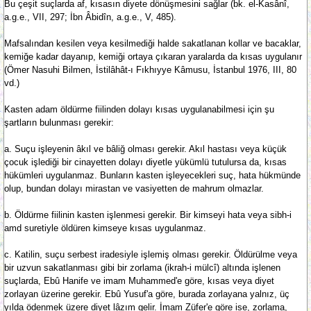
Bu çeşit suçlarda af, kısasın diyete dönüşmesini sağlar (bk. el-Kasânî,
a.g.e., VII, 297; İbn Âbidîn, a.g.e., V, 485).
Mafsalından kesilen veya kesilmediği halde sakatlanan kollar ve bacaklar,
kemiğe kadar dayanıp, kemiği ortaya çıkaran yaralarda da kısas uygulanır
(Ömer Nasuhi Bilmen, İstilâhât-ı Fıkhıyye Kâmusu, İstanbul 1976, III, 80
vd.)
Kasten adam öldürme fiilinden dolayı kısas uygulanabilmesi için şu
şartların bulunması gerekir:
a. Suçu işleyenin âkıl ve bâliğ olması gerekir. Akıl hastası veya küçük
çocuk işlediği bir cinayetten dolayı diyetle yükümlü tutulursa da, kısas
hükümleri uygulanmaz. Bunların kasten işleyecekleri suç, hata hükmünde
olup, bundan dolayı mirastan ve vasiyetten de mahrum olmazlar.
b. Öldürme fiilinin kasten işlenmesi gerekir. Bir kimseyi hata veya sibh-i
amd suretiyle öldüren kimseye kısas uygulanmaz.
c. Katilin, suçu serbest iradesiyle işlemiş olması gerekir. Öldürülme veya
bir uzvun sakatlanması gibi bir zorlama (ikrah-i mülcî) altında işlenen
suçlarda, Ebû Hanife ve imam Muhammed'e göre, kısas veya diyet
zorlayan üzerine gerekir. Ebû Yusuf'a göre, burada zorlayana yalnız, üç
yılda ödenmek üzere diyet lâzım gelir. İmam Züfer'e göre ise, zorlama,