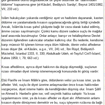
gibi genellikle ölümü doğurabilecek bir şeyle öldürmek de "taammüden
öldürme" kapsamına girer (el-Kâsânî, Bedâyiu's Sanâyi', Beyrut 1401/1982,
VII, 233 vd.).
İslâm hukukçuları yukarıda verdiğimiz ayet ve hadislere dayanarak, kasten
öldürme ve yaralamalarda kısasın uygulanacağında görüş birliği içindedir.
Ancak, İslâm'da kısas şahsî şikâyete bağlı bir ceza olarak kabul edilmiş,
âmme cezası sayılmamıştır. Çünkü kamu düzeni sadece suçlu ile mağdur
taraf arasında bozulmuştur. Onlar anlaşır, barışır ve helalleşirlerse Devlet
düzenini ilgilendiren sakıncalar ortadan kalkmış olur. Bu nedenle, kendisine
karşı müessir fiil işlenen kimse veya ölüm hâlinde, ölenin velisi affederse
kısas düşer (bk. el-Kâsânı, a.g.e., VII, 241 vd.; İbn Rüşd, Bidâyetü'l-
Müctehid, İstanbul 1333, II, 330; Abdulkadir Udeh, et-Teşrîu'l Cinî'l-İslamî,
Kahire 1959, I, 79, 663 vd.).
Kısas affedilince, ayrıca diyet hakkının da düşüp düşmediği, suçlunun
rızası olmadan diyet istenip istenemeyeceği konusunda iki görüş vardır:
Ebû Flanîfe ve İmam Mâlik'e göre, öldürülenin velisi ya kısas ister, ya da
affeder. Veli, suçlu ile diyet üzerine anlaşmazdan önce kısas hakkından
vazgeçerse, diyet isteme hakkı da kendiliğinden düşmüş olur. İmam Şâfiî
ve Ahmed b. Hanbel'e göre ise; velî seçimlik hakka sahiptir. Ya kısas
uygulanmasını ister, ya da kısası affeder ve diyet alır. Affetmenin anlamı
kısasın diyete dönüşmesi demektir ve bu, suçu işleyenin rızâsına da bağlı