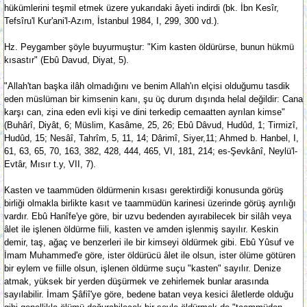
hükümlerini teşmil etmek üzere yukarıdaki âyeti indirdi (bk. İbn Kesîr,
Tefsîru'l Kur'ani'l-Azım, İstanbul 1984, I, 299, 300 vd.).
Hz. Peygamber şöyle buyurmuştur: "Kim kasten öldürürse, bunun hükmü
kısastır" (Ebû Davud, Diyat, 5).
"Allah'tan başka ilâh olmadığını ve benim Allah'ın elçisi olduğumu tasdik
eden müslüman bir kimsenin kanı, şu üç durum dışında helal değildir: Cana
karşı can, zina eden evli kişi ve dini terkedip cemaatten ayrılan kimse"
(Buhârî, Diyât, 6; Müslim, Kasâme, 25, 26; Ebû Dâvud, Hudûd, 1; Tirmizî,
Hudûd, 15; Nesâî, Tahrîm, 5, 11, 14; Dârimî, Siyer,11; Ahmed b. Hanbel, I,
61, 63, 65, 70, 163, 382, 428, 444, 465, VI, 181, 214; es-Şevkânî, Neylü'l-
Evtâr, Mısır t.y, VII, 7).
Kasten ve taammüden öldürmenin kısası gerektirdiği konusunda görüş
birliği olmakla birlikte kasıt ve taammüdün karinesi üzerinde görüş ayrılığı
vardır. Ebû Hanîfe'ye göre, bir uzvu bedenden ayırabilecek bir silâh veya
âlet ile işlenen öldürme fiili, kasten ve amden işlenmiş sayılır. Keskin
demir, taş, ağaç ve benzerleri ile bir kimseyi öldürmek gibi. Ebû Yûsuf ve
İmam Muhammed'e göre, ister öldürücü âlet ile olsun, ister ölüme götüren
bir eylem ve fiille olsun, işlenen öldürme suçu "kasten" sayılır. Denize
atmak, yüksek bir yerden düşürmek ve zehirlemek bunlar arasında
sayılabilir. İmam Şâfiî'ye göre, bedene batan veya kesici âletlerde olduğu