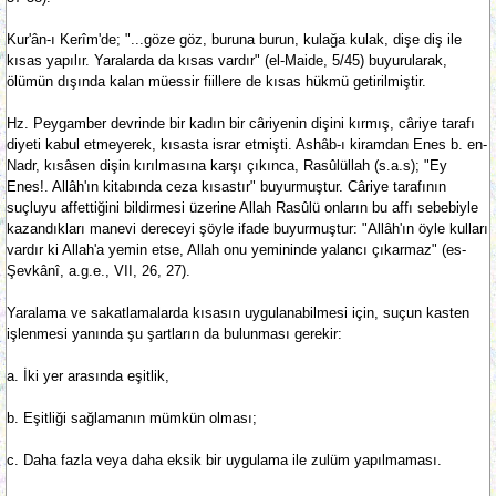
Kur'ân-ı Kerîm'de; "...göze göz, buruna burun, kulağa kulak, dişe diş ile
kısas yapılır. Yaralarda da kısas vardır" (el-Maide, 5/45) buyurularak,
ölümün dışında kalan müessir fiillere de kısas hükmü getirilmiştir.
Hz. Peygamber devrinde bir kadın bir câriyenin dişini kırmış, câriye tarafı
diyeti kabul etmeyerek, kısasta israr etmişti. Ashâb-ı kiramdan Enes b. en-
Nadr, kısâsen dişin kırılmasına karşı çıkınca, Rasûlüllah (s.a.s); "Ey
Enes!. Allâh'ın kitabında ceza kısastır" buyurmuştur. Câriye tarafının
suçluyu affettiğini bildirmesi üzerine Allah Rasûlü onların bu affı sebebiyle
kazandıkları manevi dereceyi şöyle ifade buyurmuştur: "Allâh'ın öyle kulları
vardır ki Allah'a yemin etse, Allah onu yemininde yalancı çıkarmaz" (es-
Şevkânî, a.g.e., VII, 26, 27).
Yaralama ve sakatlamalarda kısasın uygulanabilmesi için, suçun kasten
işlenmesi yanında şu şartların da bulunması gerekir:
a. İki yer arasında eşitlik,
b. Eşitliği sağlamanın mümkün olması;
c. Daha fazla veya daha eksik bir uygulama ile zulüm yapılmaması.