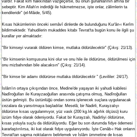
vardır. Fakat kim hakkından vazgeçerse, bu onun günahlarının affına bir
sebeptir. Kim Allah'ın indirdiği ile hükmetmezse, işte onlar, zâlimlerin ta
kendileridir" (el-Mâide, 5/45).
Kısas hükümlerinin önceki semâvî dinlerde de bulunduğunu Kur'ân-ı Kerîm
bildirmektedir. Yahudilerin mukaddes kitabı Tevrat'ta bugün konu ile ilgili şu
kurallar yer almaktadır:
"Bir kimseyi vurarak öldüren kimse, mutlaka öldürülecektir" (Çıkış: 21/13).
"Bir kimsenin komşusuna kini olur ve onu hile ile öldürürse, öldürülmesi için
onu mizbahından bile alacaksın" (Çıkış: 21/14).
"Bir kimse bir adamı öldürürse mutlaka öldürülecektir " (Levililer: 24/17).
İslâm'ın ortaya çıkışından önce, Medine'de yaşayan iki yahudi kabilesi
Nadîroğulları ile Kurayzaoğulları arasında çatışma olmuş, Nadîroğulları
üstün gelmişti. Bu üstünlüğü ondan sonra işlenecek suçlara uygulanacak
cezalara da yansıtmaya başladılar. Meselâ; bir Nadirli, Kurayzalıyı
öldürürse kısas uygulanmıyor, yüz vask (200 kg.lık ağırlık ölçüsü) kuru
üzüm fidye olarak ödeniyordu. Fakat bir Kurayzalı, Nadirliyi öldürürse,
kısas yoluyla suçlu da öldürülüyordu. Eğer bu son durumda fidye ödemesi
kararlaştırılırsa, iki kat olarak fidye uygulanıyordu. İşte Cenâb-ı Hak onların
Tevrat'tan sapma noktalarını belirlemek ve İslâm ümmetine de kısas