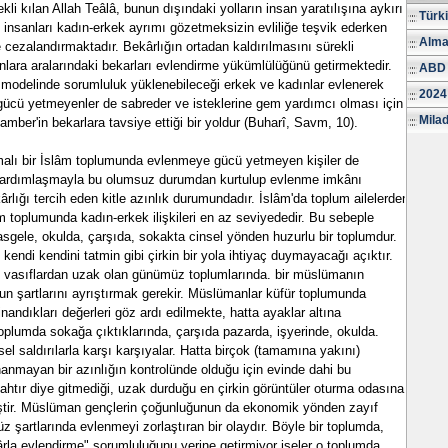
li kılan Allah Teâlâ, bunun dışındaki yolların insan yaratılışına aykırı
Türk
m insanları kadın-erkek ayrımı gözetmeksizin evliliğe teşvik ederken
Alma
etle cezalandırmaktadır. Bekârlığın ortadan kaldırılmasını sürekli
lara aralarındaki bekarları evlendirme yükümlülüğünü getirmektedir.
ABD 
lum modelinde sorumluluk yüklenebileceği erkek ve kadınlar evlenerek
2024
gücü yetmeyenler de sabreder ve isteklerine gem yardımcı olması için
Milad
amber'in bekarlara tavsiye ettiği bir yoldur (Buharî, Savm, 10).
alı bir İslâm toplumunda evlenmeye gücü yetmeyen kişiler de
ardımlaşmayla bu olumsuz durumdan kurtulup evlenme imkânı
rlığı tercih eden kitle azınlık durumundadır. İslâm'da toplum ailelerden
m toplumunda kadın-erkek ilişkileri en az seviyededir. Bu sebeple
rasgele, okulda, çarşıda, sokakta cinsel yönden huzurlu bir toplumdur.
kendi kendini tatmin gibi çirkin bir yola ihtiyaç duymayacağı açıktır.
 vasıflardan uzak olan günümüz toplumlarında. bir müslümanın
n şartlarını ayrıştırmak gerekir. Müslümanlar küfür toplumunda
andıkları değerleri göz ardı edilmekte, hatta ayaklar altına
toplumda sokağa çıktıklarında, çarşıda pazarda, işyerinde, okulda.
sel saldırılarla karşı karşıyalar. Hatta birçok (tamamına yakını)
anmayan bir azınlığın kontrolünde olduğu için evinde dahi bu
nahtır diye gitmediği, uzak durduğu en çirkin görüntüler oturma odasına,
ştir. Müslüman gençlerin çoğunluğunun da ekonomik yönden zayıf
z şartlarında evlenmeyi zorlaştıran bir olaydır. Böyle bir toplumda,
la evlendirme" sorumluluğunu yerine getirmiyor iseler o toplumda