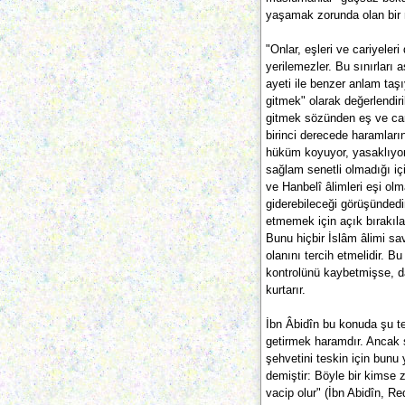
yaşamak zorunda olan bir 
"Onlar, eşleri ve cariyeler
yerilemezler. Bu sınırları 
ayeti ile benzer anlam taşıy
gitmek" olarak değerlendiri
gitmek sözünden eş ve cari
birinci derecede haramların
hüküm koyuyor, yasaklıyor.
sağlam senetli olmadığı iç
ve Hanbelî âlimleri eşi olm
giderebileceği görüşünded
etmemek için açık bırakılar
Bunu hiçbir İslâm âlimi sa
olanını tercih etmelidir. B
kontrolünü kaybetmişse, da
kurtarır.
İbn Âbidîn bu konuda şu tes
getirmek haramdır. Ancak 
şehvetini teskin için bunu
demiştir: Böyle bir kimse 
vacip olur" (İbn Abidîn, Re