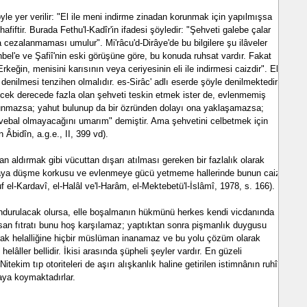
le yer verilir: "El ile meni indirme zinadan korunmak için yapılmışsa
afiftir. Burada Fethu'l-Kadîr'in ifadesi şöyledir: "Şehveti galebe çalar
a cezalanmaması umulur". Mi'râcu'd-Dirâye'de bu bilgilere şu ilâveler
bel'e ve Şafiî'nin eski görüşüne göre, bu konuda ruhsat vardır. Fakat
keğin, menisini karısının veya ceriyesinin eli ile indirmesi caizdir". El
denilmesi tenzihen olmalıdır. es-Sirâc' adlı eserde şöyle denilmektedir:
cek derecede fazla olan şehveti teskin etmek ister de, evlenmemiş
ulunmazsa; yahut bulunup da bir özründen dolayı ona yaklaşamazsa;
r vebal olmayacağını umarım" demiştir. Ama şehvetini celbetmek için
 Âbidîn, a.g.e., II, 399 vd).
 aldırmak gibi vücuttan dışarı atılması gereken bir fazlalık olarak
aya düşme korkusu ve evlenmeye gücü yetmeme hallerinde bunun caiz
 el-Kardavî, el-Halâl ve'l-Harâm, el-Mektebetü'l-İslâmî, 1978, s. 166).
ndurulacak olursa, elle boşalmanın hükmünü herkes kendi vicdanında
insan fıtratı bunu hoş karşılamaz; yaptıktan sonra pişmanlık duygusu
olarak helalliğine hiçbir müslüman inanamaz ve bu yolu çözüm olarak
helâller bellidir. İkisi arasında şüpheli şeyler vardır. En güzeli
tekim tıp otoriteleri de aşırı alışkanlık haline getirilen istimnânın ruhî
taya koymaktadırlar.