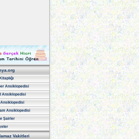
hya.org
Kitaplığı
er Ansiklopedisi
l Ansiklopedisi
 Ansiklopedisi
am Ansiklopedisi
ve Şairler
yeler
amaz Vakitleri