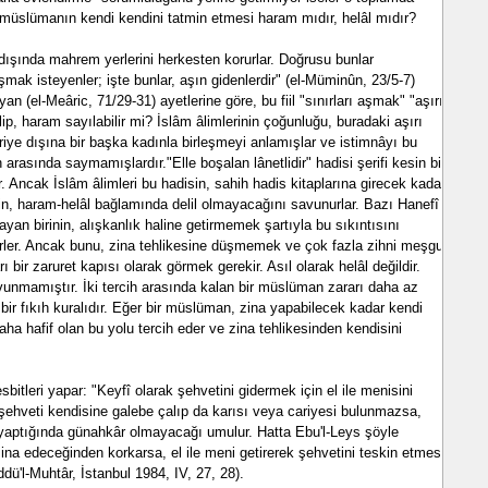
müslümanın kendi kendini tatmin etmesi haram mıdır, helâl mıdır?
i dışında mahrem yerlerini herkesten korurlar. Doğrusu bunlar
aşmak isteyenler; işte bunlar, aşın gidenlerdir" (el-Müminûn, 23/5-7)
an (el-Meâric, 71/29-31) ayetlerine göre, bu fiil "sınırları aşmak" "aşırı
lip, haram sayılabilir mi? İslâm âlimlerinin çoğunluğu, buradaki aşırı
ye dışına bir başka kadınla birleşmeyi anlamışlar ve istimnâyı bu
 arasında saymamışlardır."Elle boşalan lânetlidir" hadisi şerifi kesin bir
 Ancak İslâm âlimleri bu hadisin, sahih hadis kitaplarına girecek kadar
in, haram-helâl bağlamında delil olmayacağını savunurlar. Bazı Hanefî
ayan birinin, alışkanlık haline getirmemek şartıyla bu sıkıntısını
irler. Ancak bunu, zina tehlikesine düşmemek ve çok fazla zihni meşgul
ı bir zaruret kapısı olarak görmek gerekir. Asıl olarak helâl değildir.
vunmamıştır. İki tercih arasında kalan bir müslüman zararı daha az
u bir fıkıh kuralıdır. Eğer bir müslüman, zina yapabilecek kadar kendi
ha hafif olan bu yolu tercih eder ve zina tehlikesinden kendisini
bitleri yapar: "Keyfî olarak şehvetini gidermek için el ile menisini
şehveti kendisine galebe çalıp da karısı veya cariyesi bulunmazsa,
 yaptığında günahkâr olmayacağı umulur. Hatta Ebu'l-Leys şöyle
zina edeceğinden korkarsa, el ile meni getirerek şehvetini teskin etmesi
ddü'l-Muhtâr, İstanbul 1984, IV, 27, 28).