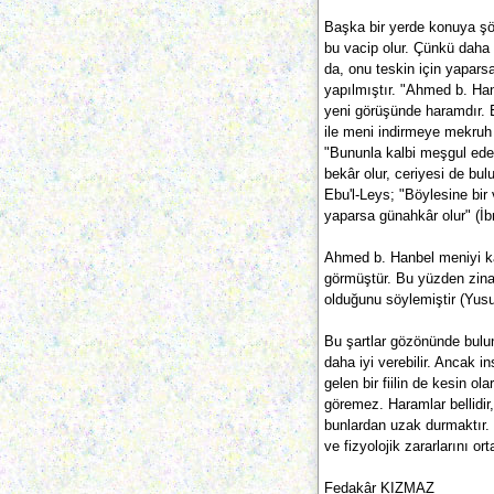
Başka bir yerde konuya şöy
bu vacip olur. Çünkü daha h
da, onu teskin için yapars
yapılmıştır. "Ahmed b. Han
yeni görüşünde haramdır. Er
ile meni indirmeye mekruh 
"Bununla kalbi meşgul ede
bekâr olur, ceriyesi de b
Ebu'l-Leys; "Böylesine bi
yaparsa günahkâr olur" (İbn
Ahmed b. Hanbel meniyi kan
görmüştür. Bu yüzden zin
olduğunu söylemiştir (Yusuf
Bu şartlar gözönünde bulu
daha iyi verebilir. Ancak 
gelen bir fiilin de kesin 
göremez. Haramlar bellidir, 
bunlardan uzak durmaktır. Ni
ve fizyolojik zararlarını or
Fedakâr KIZMAZ