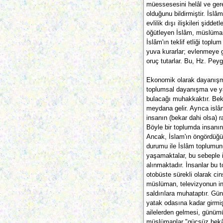
müessesesini helâl ve gerek
olduğunu bildirmiştir. İslâ
evlilik dışı ilişkileri şidd
öğütleyen İslâm, müslüman
İslâm'ın teklif etliği top
yuva kurarlar; evlenmeye 
oruç tutarlar. Bu, Hz. Peyg
Ekonomik olarak dayanışm
toplumsal dayanışma ve y
bulacağı muhakkaktır. Bekâ
meydana gelir. Ayrıca islâ
insanın (bekar dahi olsa) 
Böyle bir toplumda insanın 
Ancak, İslam'ın öngördüğü
durumu ile İslâm toplumunu
yaşamaktalar, bu sebeple in
alınmaktadır. İnsanlar bu 
otobüste sürekli olarak cin
müslüman, televizyonun in
saldırılara muhataptır. Gü
yatak odasına kadar girmi
ailelerden gelmesi, günümü
müslümanlar "güçsüz bekâr