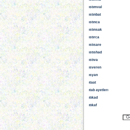
ıstımval
ıstınbat
ıstınca
ıstınsak
ıstırca
ıstısare
ıstıshad
ıstıva
ısveren
ısyan
ıtaat
ıtab ayetlerı
ıtıkad
ıtıkaf