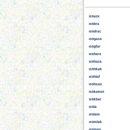
ıstıaze
ıstıbra
ıstıdrac
ıstıgase
ıstıgfar
ıstıhare
ıstıhaza
ıstıhkak
ıstıhlaf
ıstıhsan
ıstıkamet
ıstıkbar
ıstıla
ıstılam
ıstımlak
ıstımna