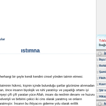
lar
ıstımna
İ
İhya 
Rehb
Şami
erhangi bir şeyle kendi kendini cinsel yönden tatmin etmesi.
Fikih
Kavr
 tatminin hükmü, kişinin içinde bulunduğu şartlar gözönüne alınmadan
n, önce insanın biyolojik ve ruhi yaratılışı ve yaşadığı ortamı iyi
Şiir 
rşeyi çift çift yaratan yüce Allah, insanı da neslinin devamı ve huzuru
Hika
lverişli ve birbirini çekici iki cins olarak yaratmış ve onların
yaratmıştır. İnsanın bu ihtiyacını giderme yolu olarak evlilik
N