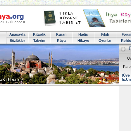
Anasayfa
Kitaplik
Kuran
Hadis
Fıkıh
Foru
Sözlükler
Takvim
Rüya
Hikaye
Oyunlar
Rehb
Üy
Paro
[Üye 
[p.Un