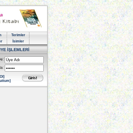
m
Terimler
er
İsimler
ÜYE İŞLEMLERİ
e:
la:
Ol]
uttum]