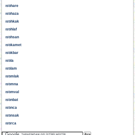
ıstıhare
ıstıhaza
ıstıhkak
ıstıhlaf
ıstıhsan
ıstıkamet
ıstıkbar
ıstıla
ıstılam
ıstımlak
ıstımna
ıstımval
ıstınbat
ıstınca
ıstınsak
ıstırca