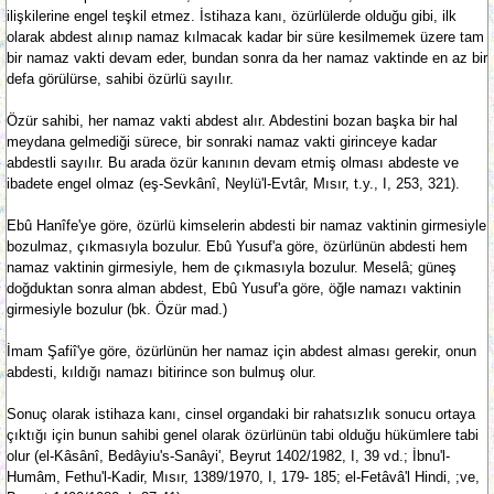
ilişkilerine engel teşkil etmez. İstihaza kanı, özürlülerde olduğu gibi, ilk
olarak abdest alınıp namaz kılmacak kadar bir süre kesilmemek üzere tam
bir namaz vakti devam eder, bundan sonra da her namaz vaktinde en az bir
defa görülürse, sahibi özürlü sayılır.
Özür sahibi, her namaz vakti abdest alır. Abdestini bozan başka bir hal
meydana gelmediği sürece, bir sonraki namaz vakti girinceye kadar
abdestli sayılır. Bu arada özür kanının devam etmiş olması abdeste ve
ibadete engel olmaz (eş-Sevkânî, Neylü'l-Evtâr, Mısır, t.y., I, 253, 321).
Ebû Hanîfe'ye göre, özürlü kimselerin abdesti bir namaz vaktinin girmesiyle
bozulmaz, çıkmasıyla bozulur. Ebû Yusuf'a göre, özürlünün abdesti hem
namaz vaktinin girmesiyle, hem de çıkmasıyla bozulur. Meselâ; güneş
doğduktan sonra alman abdest, Ebû Yusuf'a göre, öğle namazı vaktinin
girmesiyle bozulur (bk. Özür mad.)
İmam Şafiî'ye göre, özürlünün her namaz için abdest alması gerekir, onun
abdesti, kıldığı namazı bitirince son bulmuş olur.
Sonuç olarak istihaza kanı, cinsel organdaki bir rahatsızlık sonucu ortaya
çıktığı için bunun sahibi genel olarak özürlünün tabi olduğu hükümlere tabi
olur (el-Kâsânî, Bedâyiu's-Sanâyi', Beyrut 1402/1982, I, 39 vd.; İbnu'l-
Humâm, Fethu'l-Kadir, Mısır, 1389/1970, I, 179- 185; el-Fetâvâ'l Hindi, ;ve,