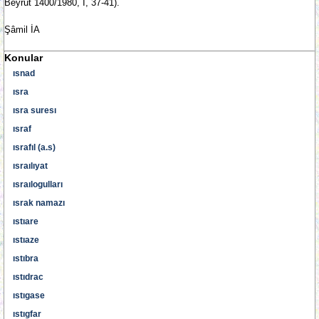
Beyrut 1400/1980, I, 37-41).
Şâmil İA
Konular
ısnad
ısra
ısra suresı
ısraf
ısrafıl (a.s)
ısraılıyat
ısraılogulları
ısrak namazı
ıstıare
ıstıaze
ıstıbra
ıstıdrac
ıstıgase
ıstıgfar