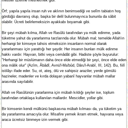
mestler üzerine meshetmek gibi.
Örf; yapıla yapıla insan ruh ve aklının benimsediği ve selîm tabiatın hoş
gördüğü davranış olup, başka bir delil bulunmayınca bununla da sâbit
olabilir. Ücreti belirlemeksizin ayakkabı boyamak gibi.
Bir şeyi mübah kılma, Allah ve Rasûlü tarafından ya mülk edinme, yada
tüketme yahut da yararlanma tarzlarında olur. Mübah mal; temelde Allah'ın
herhangi bir kimseye tahsis etmeksizin insanların normal olarak
yararlanması için yarattığı her şeydir. Her insanın bunları mülk edinme
hakkı vardır. Hayvan, bitki veya cemâdât gibi. Hadiste şöyle buyurulur:
"Herhangi bir müslümanın daha önce elde etmediği bir şeyi, önce elde eden
ona mâlik olur" (Azîm, Âbâdî, Avnü'l-Ma'bûd, Dâru'l-Arabî, III, 142). Bu, fiilî
istilâyı ifade eder. Su, ot, ateş, ölü ve sahipsiz araziler, yerde gömülü
hazineler, madenler ve kırda dolaşan yabanî hayvanlar mübah mallar
arasında sayılabilir.
Allah ve Rasûlünün yararlanma için mübah kıldığı şeyler ise, toplum
tarafından ortaklaşa kullanılan mallardır. Mescidler, yollar gibi.
Bir kimsenin kendi mülkünü başkasına mübah kılması da, ya tüketim ya
da yararlanma amacıyla olur. Misafire yemek ikram etmek, hayvana veya
araca ücretsiz binmeye izin vermek gibi.