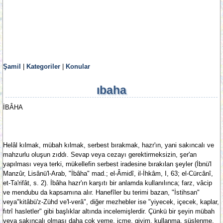
Şamil
|
Kategoriler
|
Konular
ıbaha
İBÂHA
Helâl kılmak, mübah kılmak, serbest bırakmak, hazr'ın, yani sakıncalı ve
mahzurlu oluşun zıddı. Sevap veya cezayı gerektirmeksizin, şer'an
yapılması veya terki, mükellefin serbest iradesine bırakılan şeyler (İbnü'l
Manzûr, Lisânü'l-Arab, "İbâha" mad.; el-Âmidî, il-İhkâm, I, 63; el-Cürcânî,
et-Ta'rifât, s. 2). İbâha hazr'ın karşıtı bir anlamda kullanılınca; farz, vâcip
ve mendubu da kapsamına alır. Hanefîler bu terimi bazan, "İstihsan"
veya"kitâbü'z-Zühd ve'l-verâ", diğer mezhebler ise "yiyecek, içecek, kaplar,
fıtrî hasletler" gibi başlıklar altında incelemişlerdir. Çünkü bir şeyin mübah
veya sakıncalı olması daha çok yeme, içme, giyim, kullanma, süslenme,