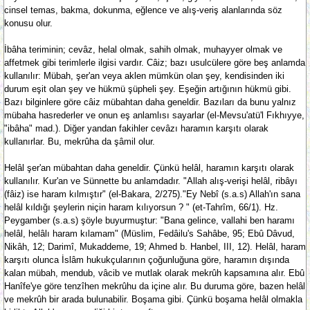
cinsel temas, bakma, dokunma, eğlence ve alış-veriş alanlarında söz
konusu olur.
İbâha teriminin; cevâz, helal olmak, sahih olmak, muhayyer olmak ve
affetmek gibi terimlerle ilgisi vardır. Câiz; bazı usulcülere göre beş anlamda
kullanılır: Mübah, şer'an veya aklen mümkün olan şey, kendisinden iki
durum eşit olan şey ve hükmü şüpheli şey. Eşeğin artığının hükmü gibi.
Bazı bilginlere göre câiz mübahtan daha geneldir. Bazıları da bunu yalnız
mübaha hasrederler ve onun eş anlamlısı sayarlar (el-Mevsu'atü'l Fıkhıyye,
"ibâha" mad.). Diğer yandan fakihler cevâzı haramın karşıtı olarak
kullanırlar. Bu, mekrûha da şâmil olur.
Helâl şer'an mübahtan daha geneldir. Çünkü helâl, haramın karşıtı olarak
kullanılır. Kur'an ve Sünnette bu anlamdadır. "Allah alış-verişi helâl, ribâyı
(fâiz) ise haram kılmıştır" (el-Bakara, 2/275)."Ey Nebî (s.a.s) Allah'ın sana
helâl kıldığı şeylerin niçin haram kılıyorsun ? " (et-Tahrîm, 66/1). Hz.
Peygamber (s.a.s) şöyle buyurmuştur: "Bana gelince, vallahi ben haramı
helâl, helâlı haram kılamam" (Müslim, Fedâilu's Sahâbe, 95; Ebû Dâvud,
Nikâh, 12; Darimî, Mukaddeme, 19; Ahmed b. Hanbel, III, 12). Helâl, haram
karşıtı olunca İslâm hukukçularının çoğunluğuna göre, haramın dışında
kalan mübah, mendub, vâcib ve mutlak olarak mekrûh kapsamına alır. Ebû
Hanîfe'ye göre tenzîhen mekrûhu da içine alır. Bu duruma göre, bazen helâl
ve mekrûh bir arada bulunabilir. Boşama gibi. Çünkü boşama helâl olmakla