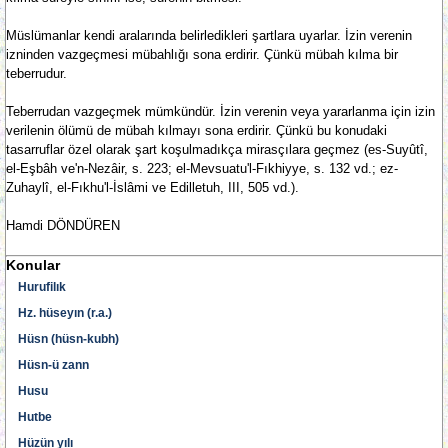
Müslümanlar kendi aralarında belirledikleri şartlara uyarlar. İzin verenin
izninden vazgeçmesi mübahlığı sona erdirir. Çünkü mübah kılma bir
teberrudur.
Teberrudan vazgeçmek mümkündür. İzin verenin veya yararlanma için izin
verilenin ölümü de mübah kılmayı sona erdirir. Çünkü bu konudaki
tasarruflar özel olarak şart koşulmadıkça mirasçılara geçmez (es-Suyûtî,
el-Eşbâh ve'n-Nezâir, s. 223; el-Mevsuatu'l-Fıkhiyye, s. 132 vd.; ez-
Zuhaylî, el-Fıkhu'l-İslâmi ve Edilletuh, III, 505 vd.).
Hamdi DÖNDÜREN
Konular
Hurufilık
Hz. hüseyın (r.a.)
Hüsn (hüsn-kubh)
Hüsn-ü zann
Husu
Hutbe
Hüzün yılı