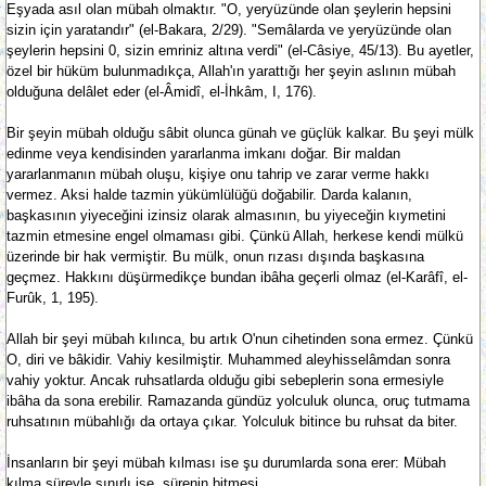
Eşyada asıl olan mübah olmaktır. "O, yeryüzünde olan şeylerin hepsini
sizin için yaratandır" (el-Bakara, 2/29). "Semâlarda ve yeryüzünde olan
şeylerin hepsini 0, sizin emriniz altına verdi" (el-Câsiye, 45/13). Bu ayetler,
özel bir hüküm bulunmadıkça, Allah'ın yarattığı her şeyin aslının mübah
olduğuna delâlet eder (el-Âmidî, el-İhkâm, I, 176).
Bir şeyin mübah olduğu sâbit olunca günah ve güçlük kalkar. Bu şeyi mülk
edinme veya kendisinden yararlanma imkanı doğar. Bir maldan
yararlanmanın mübah oluşu, kişiye onu tahrip ve zarar verme hakkı
vermez. Aksi halde tazmin yükümlülüğü doğabilir. Darda kalanın,
başkasının yiyeceğini izinsiz olarak almasının, bu yiyeceğin kıymetini
tazmin etmesine engel olmaması gibi. Çünkü Allah, herkese kendi mülkü
üzerinde bir hak vermiştir. Bu mülk, onun rızası dışında başkasına
geçmez. Hakkını düşürmedikçe bundan ibâha geçerli olmaz (el-Karâfî, el-
Furûk, 1, 195).
Allah bir şeyi mübah kılınca, bu artık O'nun cihetinden sona ermez. Çünkü
O, diri ve bâkidir. Vahiy kesilmiştir. Muhammed aleyhisselâmdan sonra
vahiy yoktur. Ancak ruhsatlarda olduğu gibi sebeplerin sona ermesiyle
ibâha da sona erebilir. Ramazanda gündüz yolculuk olunca, oruç tutmama
ruhsatının mübahlığı da ortaya çıkar. Yolculuk bitince bu ruhsat da biter.
İnsanların bir şeyi mübah kılması ise şu durumlarda sona erer: Mübah
kılma süreyle sınırlı ise, sürenin bitmesi.