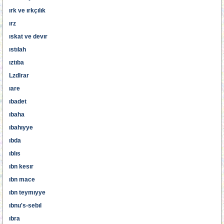
ırk ve ırkçılık
ırz
ıskat ve devır
ıstılah
ıztıba
Lzdlrar
ıare
ıbadet
ıbaha
ıbahıyye
ıbda
ıblıs
ıbn kesır
ıbn mace
ıbn teymıyye
ıbnu's-sebıl
ıbra