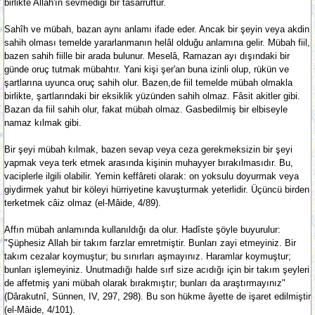
birlikte Allah'ın sevmediği bir tasarruftur.
Sahîh ve mübah, bazan aynı anlamı ifade eder. Ancak bir şeyin veya akdin
sahih olması temelde yararlanmanın helâl olduğu anlamına gelir. Mübah fiil,
bazen sahih fiille bir arada bulunur. Meselâ, Ramazan ayı dışındaki bir
günde oruç tutmak mübahtır. Yani kişi şer'an buna izinli olup, rükün ve
şartlarına uyunca oruç sahih olur. Bazen,de fiil temelde mübah olmakla
birlikte, şartlarındaki bir eksiklik yüzünden sahih olmaz. Fâsit akitler gibi.
Bazan da fiil sahih olur, fakat mübah olmaz. Gasbedilmiş bir elbiseyle
namaz kılmak gibi.
Bir şeyi mübah kılmak, bazen sevap veya ceza gerekmeksizin bir şeyi
yapmak veya terk etmek arasında kişinin muhayyer bırakılmasıdır. Bu,
vaciplerle ilgili olabilir. Yemin keffâreti olarak: on yoksulu doyurmak veya
giydirmek yahut bir köleyi hürriyetine kavuşturmak yeterlidir. Üçüncü birden
terketmek câiz olmaz (el-Mâide, 4/89).
Affın mübah anlamında kullanıldığı da olur. Hadîste şöyle buyurulur:
"Şüphesiz Allah bir takım farzlar emretmiştir. Bunları zayi etmeyiniz. Bir
takım cezalar koymuştur; bu sınırları aşmayınız. Haramlar koymuştur;
bunları işlemeyiniz. Unutmadığı halde sırf size acıdığı için bir takım şeyleri
de affetmiş yani mübah olarak bırakmıştır; bunları da araştırmayınız"
(Dârakutnî, Sünnen, IV, 297, 298). Bu son hükme âyette de işaret edilmiştir
(el-Mâide, 4/101).