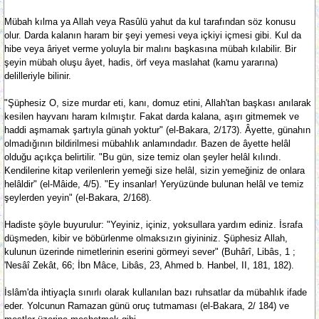
Mübah kılma ya Allah veya Rasûlü yahut da kul tarafından söz konusu
olur. Darda kalanın haram bir şeyi yemesi veya içkiyi içmesi gibi. Kul da
hibe veya âriyet verme yoluyla bir malını başkasına mübah kılabilir. Bir
şeyin mübah oluşu âyet, hadis, örf veya maslahat (kamu yararına)
delilleriyle bilinir.
"Şüphesiz O, size murdar eti, kanı, domuz etini, Allah'tan başkası anılarak
kesilen hayvanı haram kılmıştır. Fakat darda kalana, aşırı gitmemek ve
haddi aşmamak şartıyla günah yoktur" (el-Bakara, 2/173). Âyette, günahın
olmadığının bildirilmesi mübahlık anlamındadır. Bazen de âyette helâl
olduğu açıkça belirtilir. "Bu gün, size temiz olan şeyler helâl kılındı.
Kendilerine kitap verilenlerin yemeği size helâl, sizin yemeğiniz de onlara
helâldir" (el-Mâide, 4/5). "Ey insanlar! Yeryüzünde bulunan helâl ve temiz
şeylerden yeyin" (el-Bakara, 2/168).
Hadiste şöyle buyurulur: "Yeyiniz, içiniz, yoksullara yardım ediniz. İsrafa
düşmeden, kibir ve böbürlenme olmaksızın giyininiz. Şüphesiz Allah,
kulunun üzerinde nimetlerinin eserini görmeyi sever" (Buhârî, Libâs, 1 ;
'Nesâî Zekât, 66; İbn Mâce, Libâs, 23, Ahmed b. Hanbel, II, 181, 182).
İslâm'da ihtiyaçla sınırlı olarak kullanılan bazı ruhsatlar da mübahlık ifade
eder. Yolcunun Ramazan günü oruç tutmaması (el-Bakara, 2/ 184) ve