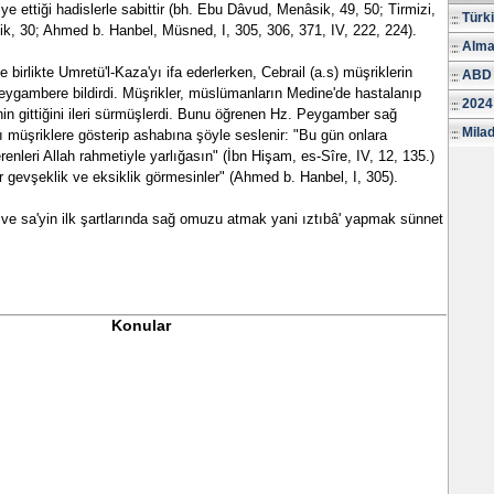
e ettiği hadislerle sabittir (bh. Ebu Dâvud, Menâsik, 49, 50; Tirmizi,
Türk
k, 30; Ahmed b. Hanbel, Müsned, I, 305, 306, 371, IV, 222, 224).
Alma
e birlikte Umretü'l-Kaza'yı ifa ederlerken, Cebrail (a.s) müşriklerin
ABD 
Peygambere bildirdi. Müşrikler, müslümanların Medine'de hastalanıp
2024
inin gittiğini ileri sürmüşlerdi. Bunu öğrenen Hz. Peygamber sağ
Milad
 müşriklere gösterip ashabına şöyle seslenir: "Bu gün onlara
enleri Allah rahmetiyle yarlığasın" (İbn Hişam, es-Sîre, IV, 12, 135.)
ir gevşeklik ve eksiklik görmesinler" (Ahmed b. Hanbel, I, 305).
ve sa'yin ilk şartlarında sağ omuzu atmak yani ıztıbâ' yapmak sünnet
Konular