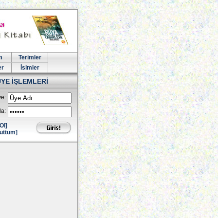
m
Terimler
er
İsimler
ÜYE İŞLEMLERİ
e:
la:
Ol]
uttum]