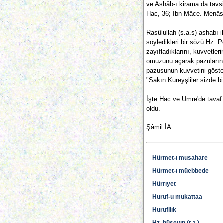
ve Ashâb-ı kirama da tavsiy
Hac, 36; İbn Mâce. Menâsi
Rasûlullah (s.a.s) ashabı il
söyledikleri bir sözü Hz. 
zayıfladıklarını, kuvvetler
omuzunu açarak pazularını
pazusunun kuvvetini göster
"Sakın Kureyşliler sizde b
İşte Hac ve Umre'de tavaf 
oldu.
Şâmil İA
Hürmet-ı musahare
Hürmet-ı müebbede
Hürrıyet
Huruf-u mukattaa
Hurufilık
Hz. hüseyın (r.a.)