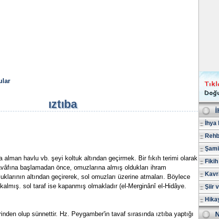
lar
ıztıba
İ
İhya 
Rehb
Şami
 alman havlu vb. şeyi koltuk altından geçirmek. Bir fıkıh terimi olarak;
Fikih
tavâfına başlamadan önce, omuzlarına almış oldukları ihram
Kavr
luklarının altından geçirerek, sol omuzları üzerine atmaları. Böylece
almış. sol taraf ise kapanmış olmakladır (el-Merginânî el-Hidâye.
Şiir 
Hika
inden olup sünnettir. Hz. Peygamber'in tavaf sırasında ıztıba yaptığı
N