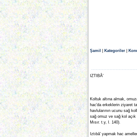
Şamil
|
Kategoriler
|
Konu
IZTIBÂ'
Koltuk altına almak, omuza
hac'da erkeklerin ziyaret 
havlularının ucunu sağ kol
sağ omuz ve sağ kol açık k
Mısır. t.y, I. 140).
Iztıbâ' yapmak hac ameller