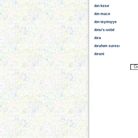
ıbn kesır
ıbn mace
ıbn teymıyye
ıbnu's-sebıl
ıbra
ıbrahım suresı
ıbrani