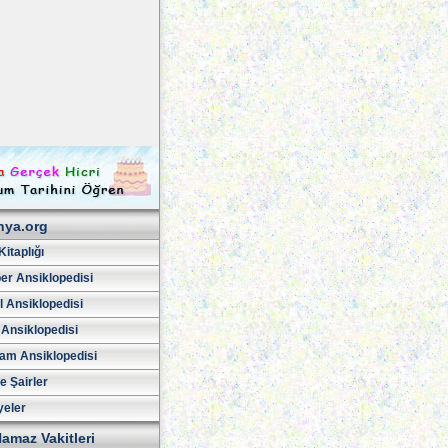
hya.org
Kitaplığı
er Ansiklopedisi
l Ansiklopedisi
 Ansiklopedisi
am Ansiklopedisi
ve Şairler
yeler
amaz Vakitleri