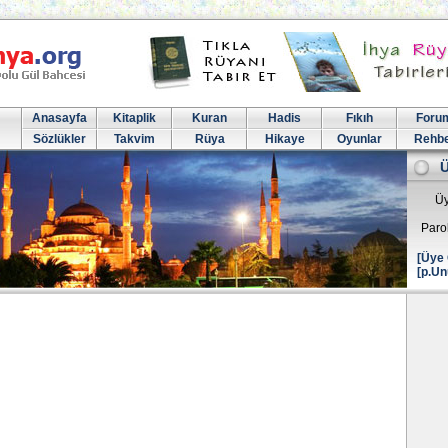
Anasayfa
Kitaplik
Kuran
Hadis
Fıkıh
Foru
Sözlükler
Takvim
Rüya
Hikaye
Oyunlar
Rehb
Üy
Paro
[Üye 
[p.Un