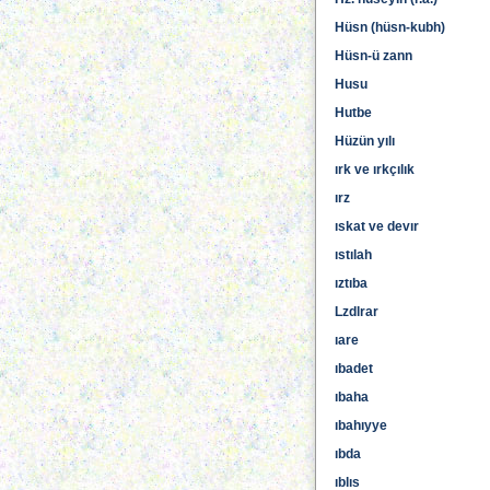
Hüsn (hüsn-kubh)
Hüsn-ü zann
Husu
Hutbe
Hüzün yılı
ırk ve ırkçılık
ırz
ıskat ve devır
ıstılah
ıztıba
Lzdlrar
ıare
ıbadet
ıbaha
ıbahıyye
ıbda
ıblıs