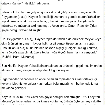
ortakçılığa ise "müsâkât" adı verilir.
İslâm hukukçularının çoğunluğu ziraat ortakçılığını meşru sayarlar. Hz.
Peygamber (s.a.s), Hayber fethedildiği zaman, o yörede oturan Yahudileri
topraklarında bırakmış ve onlarla, çıkacak ürünün yarısı karşılığında
müzâraa ve müsakat akdi yapmıştır. Abdullah b. Ömer (R.anhümâ)dan
şöyle dediği rivayet edilmiştir:
Hz. Peygamber (s.a.s), "Hayber topraklarından elde edilecek meyve veya
ekin ürünlerinin yarısı Hayber halkına ait olmak üzere anlaşma yaptı.
Rasûlüllah (s.a.s) bu ürünlerden seksen ölçeği (1 ölçek 200 kg.) hurma,
yirmi ölçeği arpa olmak üzere toplam yüz ölçeği hanımlarına veriyordu"
(Buhârî, Hars, Müzâraa).
Ebû Hanife, Hayber Yahudilerinden alınan bu ürünlerin, gayri müslimlerden
alınan bir haraç vergisi niteliğinde olduğunu söyler.
Diğer yandan sahabenin en önde gelenleri topraklarını ziraat ortakçılığı
yoluyla işletmiş ve onlara karşı çıkan bulunmadığı için bu konuda icma
meydana gelmiştir.
Kays b. Müslim, Ebû Cafer'den şöyle dediğini nakletmiştir: "Ehl-i beytten
Medine'ye hicret eden hiç bir kimse yoktur ki, ürünün üçte biri veya dörtte