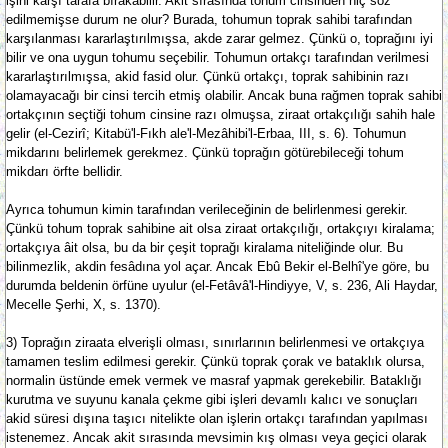
işini karşı tarafa bırakabilir. Akit sırasında tohum cinsinden hiç söz
edilmemişse durum ne olur? Burada, tohumun toprak sahibi tarafından
karşılanması kararlaştırılmışsa, akde zarar gelmez. Çünkü o, toprağını iyi
bilir ve ona uygun tohumu seçebilir. Tohumun ortakçı tarafından verilmesi
kararlaştırılmışsa, akid fasid olur. Çünkü ortakçı, toprak sahibinin razı
olamayacağı bir cinsi tercih etmiş olabilir. Ancak buna rağmen toprak sahibi
ortakçının seçtiği tohum cinsine razı olmuşsa, ziraat ortakçılığı sahih hale
gelir (el-Cezirî; Kitabü'l-Fıkh ale'l-Mezâhibi'l-Erbaa, III, s. 6). Tohumun
mikdarını belirlemek gerekmez. Çünkü toprağın götürebileceği tohum
mikdarı örfte bellidir.
Ayrıca tohumun kimin tarafından verileceğinin de belirlenmesi gerekir.
Çünkü tohum toprak sahibine ait olsa ziraat ortakçılığı, ortakçıyı kiralama;
ortakçıya âit olsa, bu da bir çeşit toprağı kiralama niteliğinde olur. Bu
bilinmezlik, akdin fesâdına yol açar. Ancak Ebû Bekir el-Belhî'ye göre, bu
durumda beldenin örfüne uyulur (el-Fetâvâ'l-Hindiyye, V, s. 236, Ali Haydar,
Mecelle Şerhi, X, s. 1370).
3) Toprağın ziraata elverişli olması, sınırlarının belirlenmesi ve ortakçıya
tamamen teslim edilmesi gerekir. Çünkü toprak çorak ve bataklık olursa,
normalin üstünde emek vermek ve masraf yapmak gerekebilir. Bataklığı
kurutma ve suyunu kanala çekme gibi işleri devamlı kalıcı ve sonuçları
akid süresi dışına taşıcı nitelikte olan işlerin ortakçı tarafından yapılması
istenemez. Ancak akit sırasında mevsimin kış olması veya geçici olarak