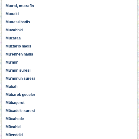
Mutraf, mutrafin
Muttaki
Muttasıl hadis
Muvahhid
Muzaraa
Muztarıb hadis
Mü'ennen hadis
Mü'min
Mü'min suresi
Mü'minun suresi
Mübah
Mübarek geceler
Mübaşeret
Mücadele suresi
Mücahede
Mücahid
Müceddid