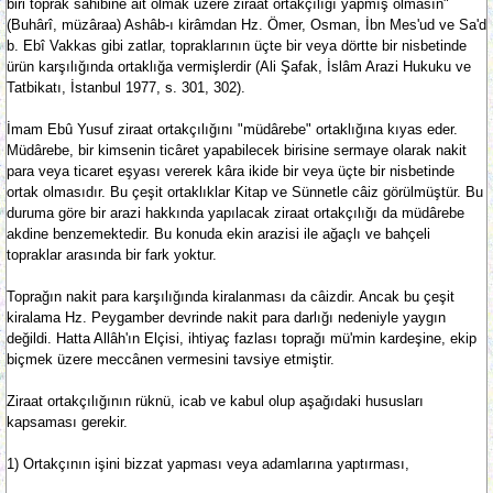
biri toprak sahibine ait olmak üzere ziraat ortakçılığı yapmış olmasın"
(Buhârî, müzâraa) Ashâb-ı kirâmdan Hz. Ömer, Osman, İbn Mes'ud ve Sa'd
b. Ebî Vakkas gibi zatlar, topraklarının üçte bir veya dörtte bir nisbetinde
ürün karşılığında ortaklığa vermişlerdir (Ali Şafak, İslâm Arazi Hukuku ve
Tatbikatı, İstanbul 1977, s. 301, 302).
İmam Ebû Yusuf ziraat ortakçılığını "müdârebe" ortaklığına kıyas eder.
Müdârebe, bir kimsenin ticâret yapabilecek birisine sermaye olarak nakit
para veya ticaret eşyası vererek kâra ikide bir veya üçte bir nisbetinde
ortak olmasıdır. Bu çeşit ortaklıklar Kitap ve Sünnetle câiz görülmüştür. Bu
duruma göre bir arazi hakkında yapılacak ziraat ortakçılığı da müdârebe
akdine benzemektedir. Bu konuda ekin arazisi ile ağaçlı ve bahçeli
topraklar arasında bir fark yoktur.
Toprağın nakit para karşılığında kiralanması da câizdir. Ancak bu çeşit
kiralama Hz. Peygamber devrinde nakit para darlığı nedeniyle yaygın
değildi. Hatta Allâh'ın Elçisi, ihtiyaç fazlası toprağı mü'min kardeşine, ekip
biçmek üzere meccânen vermesini tavsiye etmiştir.
Ziraat ortakçılığının rüknü, icab ve kabul olup aşağıdaki hususları
kapsaması gerekir.
1) Ortakçının işini bizzat yapması veya adamlarına yaptırması,