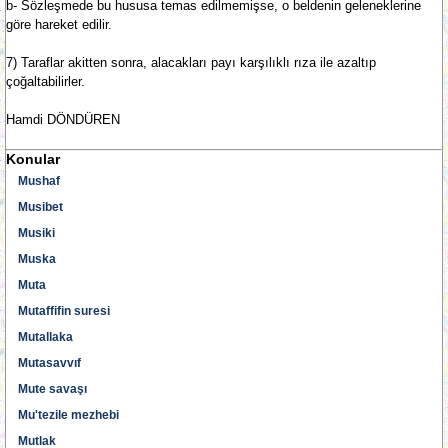
b- Sözleşmede bu hususa temas edilmemişse, o beldenin geleneklerine
göre hareket edilir.
7) Taraflar akitten sonra, alacakları payı karşılıklı rıza ile azaltıp
çoğaltabilirler.
Hamdi DÖNDÜREN
Konular
Mushaf
Musibet
Musiki
Muska
Muta
Mutaffifin suresi
Mutallaka
Mutasavvıf
Mute savaşı
Mu'tezile mezhebi
Mutlak