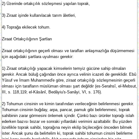
2) Üzerinde ortakçılık sözleşmesi yapılan toprak,
3) Ziraat işinde kullanılacak tarım âletleri,
4) Toprağa ekilecek tohum.
Ziraat Ortakçılığının Şartları
Ziraat ortakçılığının geçerli olması ve tarafları anlaşmazlığa düşürmemesi
için aşağıdaki şartlara uyulması gerekir:
1) Ziraat ortakçılığı yapacak kimselerin temyiz gücüne sahip olmaları
gerekir. Ancak büluğ çağından önce ayrıca velinin icazeti de gereklidir. Ebû
Yûsuf ve İmam Muhammed'e göre, ziraat ortakçılığı sözleşmesinin geçerli
olması için tarafların müslüman olması şart değildir (es-Serahsî, el-Mebsut,
III, s. 118,119; el-Kâsânî, Bedâyiu's-Sanâyi, VI, s. 176).
2) Tohumun cinsinin ve kimin tarafından verileceğinin belirlenmesi gerekir.
Tohumun cinsinin buğday, arpa, pancar, pamuk gibi belirlenmesi, toprak
sahibinin zarar görmesini önlemek içindir. Çünkü bazı ürünler toprağı islah
ederken bazısı bozar ve sonraki yıllardaki verimini azaltabilir. Bu yüzden
özellikle toprak sahibi, toprağına neyin ekilip biçileceğini önceden bilmek
ister. Ancak şunu da belirtelim ki, toprak sahibi tohumun cinsini belirleme