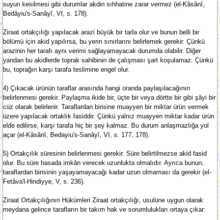
suyun kesilmesi gibi durumlar akdin sıhhatine zarar vermez (el-Kâsânî,
Bedâyiu's-Sanâyî, VI, s. 178).
Ziraat ortakçılığı yapılacak arazi büyük bir tarla olur ve bunun belli bir
bölümü için akid yapılırsa, bu yerin sınırlarını belirlemek gerekir. Çünkü
arazinin her tarafı aynı verimi sağlayamayacak durumda olabilir. Diğer
yandan bu akidlerde toprak sahibinin de çalışması şart koşulamaz. Çünkü
bu, toprağın karşı tarafa teslimine engel olur.
4) Çıkacak ürünün taraflar arasında hangi oranda paylaşılacağının
belirlenmesi gerekir. Paylaşma ikide bir, üçte bir veya dörtte bir gibi şâyi bir
cüz olarak belirlenir. Taraflardan birisine muayyen bir miktar ürün vermek
üzere yapılacak ortaklık fasiddir. Çünkü yalnız muayyen miktar kadar ürün
elde edilirse, karşı tarafa hiç bir şey kalmaz. Bu durum anlaşmazlığa yol
açar (el-Kâsânî, Bedayiu's-Sanâyî, VI, s. 177, 178).
5) Ortakçılık süresinin belirlenmesi gerekir. Süre belirtilmezse akid fasid
olur. Bu süre hasada imkân verecek uzunlukta olmalıdır. Ayrıca bunun,
taraflardan birisinin yaşayamayacağı kadar uzun olmaması da gerekir (el-
Fetâva'l-Hindiyye, V, s. 236).
Ziraat Ortakçılığının Hükümleri Ziraat ortakçılığı, usulüne uygun olarak
meydana gelince tarafların bir takım hak ve sorumlulukları ortaya çıkar: