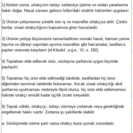
1) Akitten sonra, ortakçının tarlayı serbestçe işleme ve ondan yararlanma
hakkı doğar. Hasat zamanı gelince İslâm'daki ortaklık hükümleri uygulanır.
2) Ürünün yetişmesine yönelik tüm iş ve masraflar ortakçıya aittir. Çünkü
bunlar, ziraat ortakçılığının kapsamına giren hususlardır.
3) Ürünün yetişip büyümesini tamamladıktan sonraki hasat, harman yerine
taşıma ve dâneyi sapından ayırma masrafları gibi harcamalar, taraflarca
payları oranında karşılanır (el-Kâsânî, a.g.e., VI, s. 182).
4) Topraktan elde edilecek ürün, sözleşme şartlarına uygun biçimde
paylaşılır.
5) Topraktan hiç ürün elde edilmediği takdirde, taraflardan hiç birisi
diğerinden tazminat talebinde bulunamaz. Ancak ziraat ortakçılığı akdi
şartlarına uyulmaması nedeniyle fâsid olursa, hiç ürün elde edilememesi
halinde ortakçı emsâli kadar işçilik ücreti isteyebilir.
6) Toprak sâhibi, ortakçıyı, tarlayı sürmeye zorlamak veya gerektiğinde
engellemek hakkı vardır. Zorlama şu şekillerde olabilir:
a- Sözleşmede sürme şartı varsa ortakçı buna uymak zorundadır.