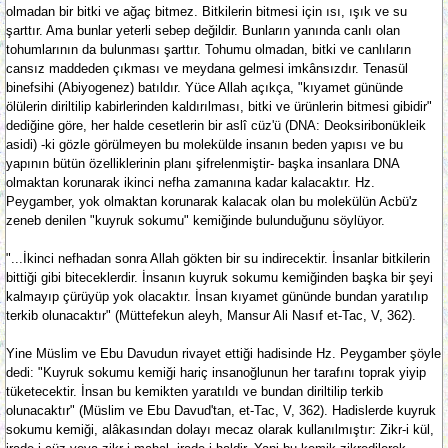
olmadan bir bitki ve ağaç bitmez. Bitkilerin bitmesi için ısı, ışık ve su
şarttır. Ama bunlar yeterli sebep değildir. Bunların yanında canlı olan
tohumlarının da bulunması şarttır. Tohumu olmadan, bitki ve canlıların
cansız maddeden çıkması ve meydana gelmesi imkânsızdır. Tenasül
binefsihi (Abiyogenez) batıldır. Yüce Allah açıkça, "kıyamet gününde
ölülerin diriltilip kabirlerinden kaldırılması, bitki ve ürünlerin bitmesi gibidir"
dediğine göre, her halde cesetlerin bir aslî cüz'ü (DNA: Deoksiribonükleik
asidi) -ki gözle görülmeyen bu molekülde insanın beden yapısı ve bu
yapının bütün özelliklerinin planı şifrelenmiştir- başka insanlara DNA
olmaktan korunarak ikinci nefha zamanına kadar kalacaktır. Hz.
Peygamber, yok olmaktan korunarak kalacak olan bu molekülün Acbü'z
zeneb denilen "kuyruk sokumu" kemiğinde bulunduğunu söylüyor.
"...İkinci nefhadan sonra Allah gökten bir su indirecektir. İnsanlar bitkilerin
bittiği gibi biteceklerdir. İnsanın kuyruk sokumu kemiğinden başka bir şeyi
kalmayıp çürüyüp yok olacaktır. İnsan kıyamet gününde bundan yaratılıp
terkib olunacaktır" (Müttefekun aleyh, Mansur Ali Nasıf et-Tac, V, 362).
Yine Müslim ve Ebu Davudun rivayet ettiği hadisinde Hz. Peygamber şöyle
dedi: "Kuyruk sokumu kemiği hariç insanoğlunun her tarafını toprak yiyip
tüketecektir. İnsan bu kemikten yaratıldı ve bundan diriltilip terkib
olunacaktır" (Müslim ve Ebu Davud'tan, et-Tac, V, 362). Hadislerde kuyruk
sokumu kemiği, alâkasından dolayı mecaz olarak kullanılmıştır: Zikr-i kül,