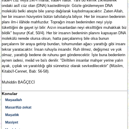
irade-i cüz veya zikr-i mahal, irade-i haldir. Yani bu kemik zikredilerek
ondaki aslî cüz olan (DNA) kastedilmiştir. Gözle görülemeyen DNA
molekülü belki ateşte bile yanıp dağılarak kaybolmayacaktır. Zaten Allah,
her bir insanın hüviyetini bütün tafsilatıyla biliyor. Her bir insanın bedeninin
planı ilm-i ilâhide mahfuzdur. Toprağın insan bedeninden neyi yiyip
tükettiğini de gayet iyi bilir: Arzın insanlardan neyi eksilttiğini muhakkak biz
bildik" buyurur (Kaf, 50/4). Her bir insanın bedeninin planını kapsayan DNA
molekülü nerede olursa olsun, hatta parçalanmış bile olsa bunun
parçalarını bir araya getirip bundan, tohumundan ağacı yarattığı gibi insanı
tekrar yaratacaktır. İnsan ruhuyla insandır. Ruh ölmez, değişmez ve yok
olmaz, yarattığı bedene de ruhunu geri gönderecektir. İşte buna bedenlerin
aynen iadesi, meâd ve ba's denilir. "Diriltilen insanlar mahşer yerine yalın
ayak, çıplak ve yaratıldığı gibi sünnetsiz olarak sevkedilecektir" (Müslim,
Kitabü'l-Cennet, Bab: 56-58).
Muhiddin BAĞÇECİ
Konular
Maşaallah
Masarifüz-zekat
Maşatlık
Masiyet