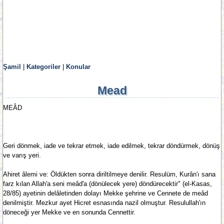
Şamil
|
Kategoriler
|
Konular
Mead
MEÂD
Geri dönmek, iade ve tekrar etmek, iade edilmek, tekrar döndürmek, dönüş
ve varış yeri.
Ahiret âlemi ve: Öldükten sonra diriltilmeye denilir. Resulüm, Kurân'ı sana
farz kılan Allah'a seni meâd'a (dönülecek yere) döndürecektir" (el-Kasas,
28/85) ayetinin delâletinden dolayı Mekke şehrine ve Cennete de meâd
denilmiştir. Mezkur ayet Hicret esnasında nazil olmuştur. Resulullah'ın
döneceği yer Mekke ve en sonunda Cennettir.