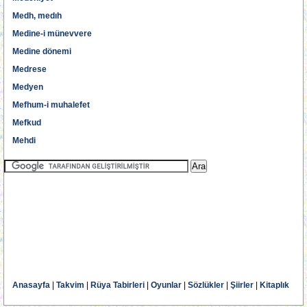
Medh, medıh
Medine-i münevvere
Medine dönemi
Medrese
Medyen
Mefhum-i muhalefet
Mefkud
Mehdi
Anasayfa
|
Takvim
|
Rüya Tabirleri
|
Oyunlar
|
Sözlükler
|
Şiirler
|
Kitaplık