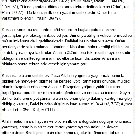
Bizi tekrar kim diriltir diyecekler. De ki; sizi ilk defa yaratan..." (el-İsra,
17/50-51); "Önce yaratan, ölümden sonra tekrar diriltecek olan O'dur"; (er-
Rum, 30/27); "De ki onları ilk defa yaratan diriltecektir. O her türlü
yaratmayı bilendir" (Yasin, 36/79).
Kur'an-ı Kerim bu ayetlerde meâd ve ba'sın başlangıçta insanların
yaratılışları gibi olacağını ifade ediyor. Birinci yaratılışın vukuu ile meâd ve
ba'sın imkânına delil getirilmektedir. Delâleti kesin olan yüzlerce Kur'an
ayetleriyle de vuku bulacağı isbatlanır. Nassların haber verdiği gibi insanı
ilk defa yaratmaya kadir olan Allah Teâlâ'nın onu tekrar diriltmeye de kadir
olduğuna ve dirilteceğine inanmak elbette lâzımdır. Zaten Allah insanı
öldükten sonra tekrar iade etmek için yaratmıştır.
Kur'an'da ölülerin diriltilmesi Yüce Allah'ın yağmuru yağdırarak bununla
bitkileri ve meyveleri bitirmesine benzetiliyor: Rahmetinin önünde, müjdeci
olarak rüzgarları gönderen Allah'tır. Rüzgarlar, yağmur yüklü bulutları
taşıdığında, onu ölü bir memlekete göndeririz ve onunla su indiririz. Suyla
da her türlü ürünü yetiştiririz; ölüleri de onun gibi (bitkileri çıkardığımız gibi)
diriltip çıkarırız, Belki bundan düşünüp ibret alırsınız" (el-A'raf, 7/57; Ayrıca
bk. el-Fatır, 35/9; Kaf, 50/9-I1).
Allah Teâlâ, insan, hayvan ve bitkileri ilk defa doğrudan doğruya tohumsuz
yaratmış, sonra bunları tekrar tekrar yaratmayı tohumları ile devam
ettirmektedir. Biyolojinin kesin olan kanunu şudur ki, önceden tohumu