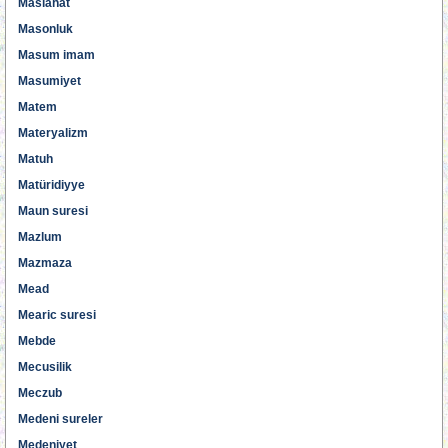
Maslahat
Masonluk
Masum imam
Masumiyet
Matem
Materyalizm
Matuh
Matüridiyye
Maun suresi
Mazlum
Mazmaza
Mead
Mearic suresi
Mebde
Mecusilik
Meczub
Medeni sureler
Medeniyet