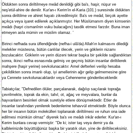
Öldükten sonra diriltilmeye meâd denildiği gibi ba's, haşir, nüşur ve
neş'etül-ahire de denilir. Kur'an-ı Kerim'in el-Karia (101.) suresinde öldükten
sonra diriltilme ve ahiret hayatı zikredilmiştir. Ba's ve meâd, birçok ayette
açıkça veya işaret edilerek açıklanmıştır. Her Müslümanım diyen kimsenin
meâdı (haşri cismanînin vuku bulacağını) tasdik etmesi farzdır. Buna iman
etmeyen asla mümin ve müslim olamaz. '
Birinci nefhada sura üflendiğinde (nefha-i ulâ'da) Allah'ın kalmasını dilediği
melekler müstesna, bütün canlılar ölecek, yerin ve göklerin nizamı
bozulacaktır. Göklerin ve yerin düzeni tekrar başka bir şekilde sağlandıktan
sonra, ikinci nefha esnasında gelmiş ve geçmiş bütün insanlar diriltilerek
mahşere (haşir yerine) sevkolunacaktır. Amel defterleri verilip hesaba
çekildikten sonra imanlı olup, iyi amellerinin ağır gelip gelmemesine göre
ya Cennete sevkolunacaklardır veya Cehenneme gönderileceklerdir.
Tabiatçılar, "Defnedilen ölüler, parçalanarak, dağılıp saçılarak toprağa
çevrilmekte, toprak da ekin, tahıl, ot, ağaç ve meyvalara, bunlar da
hayvanların besinleri olmak suretiyle etlere dönüşmektedir. Etler de
insanlar tarafından yenilerek bedenlerine tehavvül etmektedir. Böyle olunca
her bir insanın bütün molekülleri toplanarak diriltilmesi ve ruhun ona iade
edilmesi mümkün olmaz" diyerek ba's ve meâdı inkâr ederler. Kur'an-ı
Kerim bunlara cevap vermiştir: "De ki; ister taş veya demir ya da
kalblerinizde büyüttüğünüz başka bir yaratık olun, yine de diriltileceksiniz.