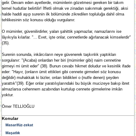
gelir. Devam eden ayetlerde, müminlerin gözetmesi gereken bir takım
temel hudutlar belirtilir! İffetli olmak ve zinadan sakınmak gerektiği, aksi
halde haddi aşıp surenin ilk bölümünde zikredilen topluluğa dahil olma
tehlikesinin söz konusu olduğu vurgulanır.
O müminler, güvenilirdirler, yalan şahittik yapmazlar, namazlarını ise
lâyıkıyla kılarlar. "... Evet, işte onlar, cennetlerde ağırlanacak kimselerdir"
(35).
Surenin sonunda, inkârcıların neye güvenerek taşkınlık yaptıkları
sorgulanır: "(Acaba) onlardan her biri (müminler gibi) naim cennetine
girmeyi mi ümit eder" (38). Bunun cevabı hikmet doludur ve kesinlik ifade
eder: "Hayır, (onların ümit ettikleri gibi cennete girmeleri söz konusu
değildir) muhakkak ki bizler, onları bildikleri o (nutfe denen) şeyden
yarattık"(39). Eğer onlar yaratılışlarındaki bu büyük mucizeye bakıp ibret
almazlarsa cehennem azabından kurtulup cennete girmelerine imkân
yoktur.
Ömer TELLİOĞLU
Konular
Masarifüz-zekat
Maşatlık