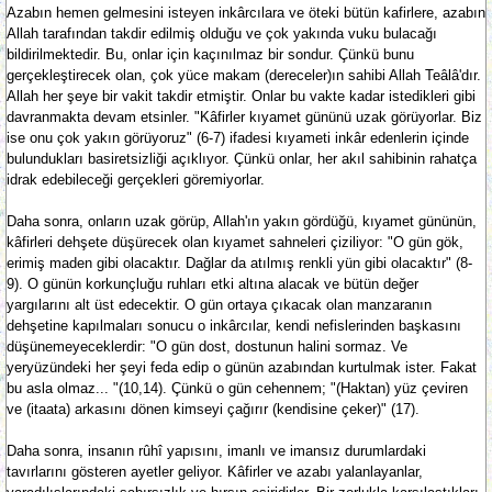
Azabın hemen gelmesini isteyen inkârcılara ve öteki bütün kafirlere, azabın
Allah tarafından takdir edilmiş olduğu ve çok yakında vuku bulacağı
bildirilmektedir. Bu, onlar için kaçınılmaz bir sondur. Çünkü bunu
gerçekleştirecek olan, çok yüce makam (dereceler)ın sahibi Allah Teâlâ'dır.
Allah her şeye bir vakit takdir etmiştir. Onlar bu vakte kadar istedikleri gibi
davranmakta devam etsinler. "Kâfirler kıyamet gününü uzak görüyorlar. Biz
ise onu çok yakın görüyoruz" (6-7) ifadesi kıyameti inkâr edenlerin içinde
bulundukları basiretsizliği açıklıyor. Çünkü onlar, her akıl sahibinin rahatça
idrak edebileceği gerçekleri göremiyorlar.
Daha sonra, onların uzak görüp, Allah'ın yakın gördüğü, kıyamet gününün,
kâfirleri dehşete düşürecek olan kıyamet sahneleri çiziliyor: "O gün gök,
erimiş maden gibi olacaktır. Dağlar da atılmış renkli yün gibi olacaktır" (8-
9). O günün korkunçluğu ruhları etki altına alacak ve bütün değer
yargılarını alt üst edecektir. O gün ortaya çıkacak olan manzaranın
dehşetine kapılmaları sonucu o inkârcılar, kendi nefislerinden başkasını
düşünemeyeceklerdir: "O gün dost, dostunun halini sormaz. Ve
yeryüzündeki her şeyi feda edip o günün azabından kurtulmak ister. Fakat
bu asla olmaz... "(10,14). Çünkü o gün cehennem; "(Haktan) yüz çeviren
ve (itaata) arkasını dönen kimseyi çağırır (kendisine çeker)" (17).
Daha sonra, insanın rûhî yapısını, imanlı ve imansız durumlardaki
tavırlarını gösteren ayetler geliyor. Kâfirler ve azabı yalanlayanlar,