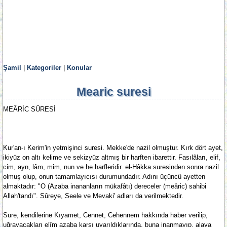
Şamil
|
Kategoriler
|
Konular
Mearic suresi
MEÂRİC SÛRESİ
Kur'an-ı Kerim'in yetmişinci suresi. Mekke'de nazil olmuştur. Kırk dört ayet,
ikiyüz on altı kelime ve sekizyüz altmış bir harften ibarettir. Fasılâları, elif,
cim, ayn, lâm, mim, nun ve he harfleridir. el-Hâkka suresinden sonra nazil
olmuş olup, onun tamamlayıcısı durumundadır. Adını üçüncü ayetten
almaktadır: "O (Azaba inananların mükafâtı) dereceler (meâric) sahibi
Allah'tandı". Sûreye, Seele ve Mevaki' adları da verilmektedir.
Sure, kendilerine Kıyamet, Cennet, Cehennem hakkında haber verilip,
uğrayacakları elîm azaba karşı uyarıldıklarında, buna inanmayıp, alaya