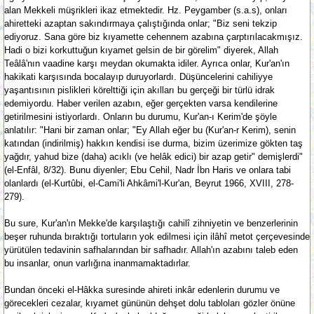
alan Mekkeli müşrikleri ikaz etmektedir. Hz. Peygamber (s.a.s), onları
ahiretteki azaptan sakındırmaya çalıştığında onlar; "Biz seni tekzip
ediyoruz. Sana göre biz kıyamette cehennem azabına çarptırılacakmışız.
Hadi o bizi korkuttuğun kıyamet gelsin de bir görelim" diyerek, Allah
Teâlâ'nın vaadine karşı meydan okumakta idiler. Ayrıca onlar, Kur'an'ın
hakikati karşısında bocalayıp duruyorlardı. Düşüncelerini cahiliyye
yaşantısının pislikleri körelttiği için akılları bu gerçeği bir türlü idrak
edemiyordu. Haber verilen azabın, eğer gerçekten varsa kendilerine
getirilmesini istiyorlardı. Onların bu durumu, Kur'an-ı Kerim'de şöyle
anlatılır: "Hani bir zaman onlar; "Ey Allah eğer bu (Kur'an-r Kerim), senin
katından (indirilmiş) hakkın kendisi ise durma, bizim üzerimize gökten taş
yağdır, yahud bize (daha) acıklı (ve helâk edici) bir azap getir" demişlerdi"
(el-Enfâl, 8/32). Bunu diyenler; Ebu Cehil, Nadr İbn Haris ve onlara tabi
olanlardı (el-Kurtûbi, el-Cami'li Ahkâmi'l-Kur'an, Beyrut 1966, XVIII, 278-
279).
Bu sure, Kur'an'ın Mekke'de karşılaştığı cahilî zihniyetin ve benzerlerinin
beşer ruhunda bıraktığı tortuların yok edilmesi için ilâhî metot çerçevesinde
yürütülen tedavinin safhalarından bir safhadır. Allah'ın azabını taleb eden
bu insanlar, onun varlığına inanmamaktadırlar.
Bundan önceki el-Hâkka suresinde ahireti inkâr edenlerin durumu ve
görecekleri cezalar, kıyamet gününün dehşet dolu tabloları gözler önüne