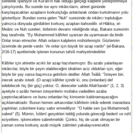
serilerek işleniyor ve Kur'an'ın hak olduğu gerçeği kalplere yerleştirilmeye
çalışılıyordu. Bu surede ise aynı inkârcıların, ahiret gününde
karşılaşacakları azapların korkunçluğu anlatılarak ondan kurtulmanın yolu
gösteriliyor. Bundan sonra gelen "Nuh" suresinde de inkârcı topluluğun
yalnızca dünyada gördükleri korkunç azaptan bahsedilir. el-Hâkka, el-
Meâric ve Nuh sureleri, birbirinin devamı niteliğinde olup, Bakara suresinin
baş tarafında. "Ey Muhammed kâfirleri uyarsan da uyarmasan da birdir.
Onlar iman etmezler. Allah onların kalplerini mühürlemiştir. Gözlerinin
üzerinde de perde vardır. Ve onlar için büyük bir azap vardır" (el-Bakara,
2/16-17) ayetlerinde işlenen konunun tafsili mahiyetindedirler.
Kâfirler için ahirette acıklı bir azap hazırlanmıştır. Bu azabı yalanlayan
inkârcılar, böyle bir şeyin olabileceğini idrakten aciz oldukları için, eğer
böyle bir şey varsa başımıza getirilsin dediler. Allah Teâlâ: "İsteyen biri,
inecek azabı istedi. (O azap) kâfirler içindir ki, onu (onlardan) def
edebilecek hiç (bir güç) yoktur. O, dereceler sahibi Allah'tandır" (1, 2, 3)
ayetiyle o azâbı hemen isteyenlerin mutlaka vadedilen azaba
çarptırılacaklarını ve bunu onlardan hiç kimsenin kaldıramayacağını
açıklamaktadır. Bunun hemen arkasından kâfirlerin inkâr ederek inananlara
yaptıkları zulümlere karşı sabır emrediliyor: "O halde sen (ya Muhammed)
sabret" (5). Mümin, İslâmî gerçekleri tebliğ yolunda göreceği bedenî ve ruhî
eziyetlere, işkencelere sabretmelidir. Çünkü, hiç de uzak olmayan bir
zaman sonra korkunç azab müşrik zalimleri yakalayıverecektir.