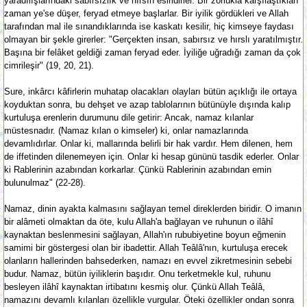
yaradılışlarındaki sabırsızlık ve hırsın esiridirler. Bir zorlukla karşılaştıkları
zaman ye'se düşer, feryad etmeye başlarlar. Bir iyilik gördükleri ve Allah
tarafından mal ile sınandıklarında ise kaskatı kesilir, hiç kimseye faydası
olmayan bir şekle girerler: "Gerçekten insan, sabırsız ve hırslı yaratılmıştır.
Başına bir felâket geldiği zaman feryad eder. İyiliğe uğradığı zaman da çok
cimrileşir" (19, 20, 21).
Sure, inkârcı kâfirlerin muhatap olacakları olayları bütün açıklığı ile ortaya
koyduktan sonra, bu dehşet ve azap tablolarının bütünüyle dışında kalıp
kurtuluşa erenlerin durumunu dile getirir: Ancak, namaz kılanlar
müstesnadır. (Namaz kılan o kimseler) ki, onlar namazlarında
devamlıdırlar. Onlar ki, mallarında belirli bir hak vardır. Hem dilenen, hem
de iffetinden dilenemeyen için. Onlar ki hesap gününü tasdik ederler. Onlar
ki Rablerinin azabından korkarlar. Çünkü Rablerinin azabından emin
bulunulmaz" (22-28).
Namaz, dinin ayakta kalmasını sağlayan temel direklerden biridir. O imanın
bir alâmeti olmaktan da öte, kulu Allah'a bağlayan ve ruhunun o ilâhî
kaynaktan beslenmesini sağlayan, Allah'ın rububiyetine boyun eğmenin
samimi bir göstergesi olan bir ibadettir. Allah Teâlâ'nın, kurtuluşa erecek
olanların hallerinden bahsederken, namazı en evvel zikretmesinin sebebi
budur. Namaz, bütün iyiliklerin başıdır. Onu terketmekle kul, ruhunu
besleyen ilâhî kaynaktan irtibatını kesmiş olur. Çünkü Allah Teâlâ,
namazını devamlı kılanları özellikle vurgular. Öteki özellikler ondan sonra