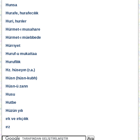
Hunsa
Hurafe, hurafecılık
Huri, hurıler
Hürmet-ı musahare
Hürmet-ı müebbede
Hürrıyet
Huruf-u mukattaa
Hurufilık
Hz. hüseyın (r.a.)
Hüsn (hüsn-kubh)
Hüsn-ü zann
Husu
Hutbe
Hüzün yılı
ırk ve ırkçılık
ırz