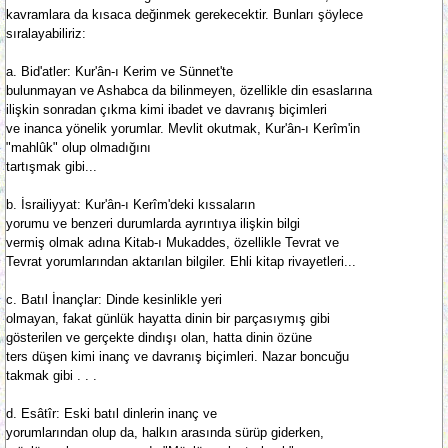
kavramlara da kısaca değinmek gerekecektir. Bunları şöylece
sıralayabiliriz:
a. Bid'atler: Kur'ân-ı Kerim ve Sünnet'te
bulunmayan ve Ashabca da bilinmeyen, özellikle din esaslarına
ilişkin sonradan çıkma kimi ibadet ve davranış biçimleri
ve inanca yönelik yorumlar. Mevlit okutmak, Kur'ân-ı Kerîm'in
"mahlûk" olup olmadığını
tartışmak gibi...
b. İsrailiyyat: Kur'ân-ı Kerîm'deki kıssaların
yorumu ve benzeri durumlarda ayrıntıya ilişkin bilgi
vermiş olmak adına Kitab-ı Mukaddes, özellikle Tevrat ve
Tevrat yorumlarından aktarılan bilgiler. Ehli kitap rivayetleri...
c. Batıl İnançlar: Dinde kesinlikle yeri
olmayan, fakat günlük hayatta dinin bir parçasıymış gibi
gösterilen ve gerçekte dindışı olan, hatta dinin özüne
ters düşen kimi inanç ve davranış biçimleri. Nazar boncuğu
takmak gibi . . .
d. Esâtîr: Eski batıl dinlerin inanç ve
yorumlarından olup da, halkın arasında sürüp giderken,