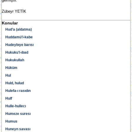
gelmiştir.
Zübeyr YETİK
Konular
Hud'a (aldatma)
Huddamü'l-kabe
Hudeybıye barısı
Hukuku'l-ıbad
Hukukullah
Hüküm
Hul
Huld, hulud
Hulefa-ı rasıdın
Hulf
Hulle-hullecı
Humeze suresı
Humus
Huneyn savası