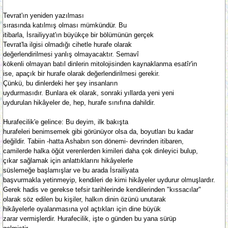
Tevrat'ın yeniden yazılması
sırasında katılmış olması mümkündür. Bu
itibarla, İsrailiyyat'ın büyükçe bir bölümünün gerçek
Tevrat'la ilgisi olmadığı cihetle hurafe olarak
değerlendirilmesi yanlış olmayacaktır. Semavî
kökenli olmayan batıl dinlerin mitolojisinden kaynaklanma esatîr'in
ise, apaçık bir hurafe olarak değerlendirilmesi gerekir.
Çünkü, bu dinlerdeki her şey insanların
uydurmasıdır. Bunlara ek olarak, sonraki yıllarda yeni yeni
uydurulan hikâyeler de, hep, hurafe sınıfına dahildir.
Hurafecilik'e gelince: Bu deyim, ilk bakışta
hurafeleri benimsemek gibi görünüyor olsa da, boyutları bu kadar
değildir. Tabiin -hatta Ashabın son dönemi- devrinden itibaren,
camilerde halka öğüt verenlerden kimileri daha çok dinleyici bulup,
çıkar sağlamak için anlattıklarını hikâyelerle
süslemeğe başlamışlar ve bu arada İsrailiyata
başvurmakla yetinmeyip, kendileri de kimi hikâyeler uydurur olmuşlardır.
Gerek hadis ve gerekse tefsir tarihlerinde kendilerinden "kıssacılar"
olarak söz edilen bu kişiler, halkın dinin özünü unutarak
hikâyelerle oyalanmasına yol açtıkları için dine büyük
zarar vermişlerdir. Hurafecilik, işte o günden bu yana sürüp