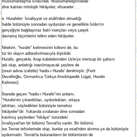
müslümanlaşma sırasında "Müslümanlaştırılarak"
dine katılan mitolojik hikâyeler, efsaneler . . .
e. Hurafeler: İsrailiyyat ve esâtîrden olmadığı
halde bütünüyle sonradan uydurulan ve genellikle İslâm'ın
gerçeğiyle bağdaşmaz batıl inançları veya çarpık
davranış biçimlerini telkin eden hikâyeler.
Nitekim, "hurafe" kelimesinin kökeni de, bu
tür bir olayın adlandırılmasıyla ilişkilidir.
Hurafe, gerçekle, Arap kabilelerinden Uzle'ye mensup bir şahsın
adı olup, anlattığı inanılmayacak şeylere de
(onun adına izafetle) 'hadis-i Hurafe' denilmiştir. (Ferit
Devellioğlu, Osmanlıca Türkçe Ansiklopedik Lügat, Hurafe
Kelimesi).
İbarede geçen "hadis-i Hurafe"nin anlamı,
"Hurafe'nin çıkardıkları, uydurdukları, ortaya
attıkları, söyledikleri bütünüyle temelsiz
hikâyeler"dir. Yukarıda sıralanan dine sonradan
katılmış şeylerden "hikâye" türündeki
İsrailiyyat'tan bir bölümü Tevrat'ta vardır. Bir bölümü
ise Tevrat tefsirlerinde olup, bunlar ya esatîrden alınma ya da bütünüyle
uydurmadır. Tevrat'ta bulunanların bir bölümünün de